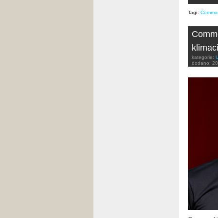
Tagi:
Commo
Common
klimaci
kategorie:
dodano:
20