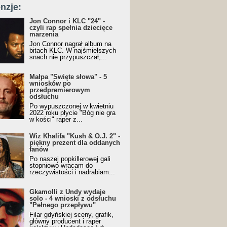
nzje:
Jon Connor i KLC "24" -
czyli rap spełnia dziecięce
marzenia
Jon Connor nagrał album na
bitach KLC. W najśmielszych
snach nie przypuszczał,...
Małpa "Święte słowa" - 5
wniosków po
przedpremierowym
odsłuchu
Po wypuszczonej w kwietniu
2022 roku płycie "Bóg nie gra
w kości" raper z...
Wiz Khalifa "Kush & O.J. 2" -
piękny prezent dla oddanych
fanów
Po naszej popkillerowej gali
stopniowo wracam do
rzeczywistości i nadrabiam...
Gkamolli z Undy wydaje
solo - 4 wnioski z odsłuchu
"Pełnego przepływu"
Filar gdyńskiej sceny, grafik,
główny producent i raper