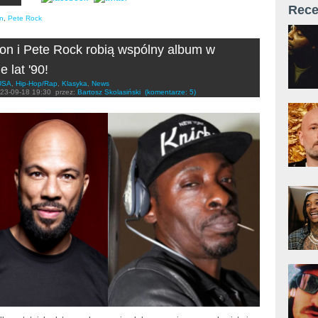
Rece
n
,
Pete Rock
 i Pete Rock robią wspólny album w
e lat '90!
USA
,
Hip-Hop/Rap
,
Klasyka
,
News
23-09-18 19:30
przez:
Bartosz Skolasiński
(komentarze: 5)