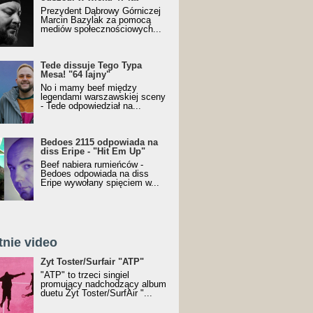
Prezydent Dąbrowy Górniczej
Marcin Bazylak za pomocą
mediów społecznościowych...
Tede dissuje Tego Typa
Mesa! "64 lajny"
No i mamy beef między
legendami warszawskiej sceny
- Tede odpowiedział na...
Bedoes 2115 odpowiada na
diss Eripe - "Hit Em Up"
Beef nabiera rumieńców -
Bedoes odpowiada na diss
Eripe wywołany spięciem w...
tnie video
Toster/SurfAir - ATP VIDEO
Żyt Toster/Surfair "ATP"
"ATP" to trzeci singiel
promujący nadchodzący album
duetu Żyt Toster/SurfAir "...