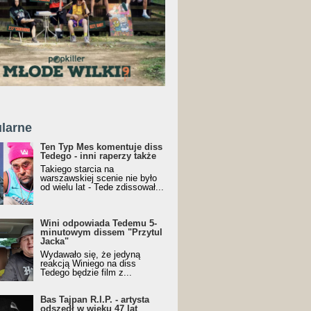
larne
Ten Typ Mes komentuje diss
Tedego - inni raperzy także
Takiego starcia na
warszawskiej scenie nie było
od wielu lat - Tede zdissował...
Wini odpowiada Tedemu 5-
minutowym dissem "Przytul
Jacka"
Wydawało się, że jedyną
reakcją Winiego na diss
Tedego będzie film z...
Bas Tajpan R.I.P. - artysta
odszedł w wieku 47 lat