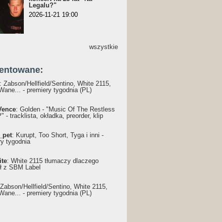
Legalu?"
2026-11-21 19:00
wszystkie
entowane:
: Żabson/Hellfield/Sentino, White 2115,
Wane... - premiery tygodnia (PL)
Vence
: Golden - "Music Of The Restless
 - tracklista, okładka, preorder, klip
_pet
: Kurupt, Too Short, Tyga i inni -
ry tygodnia
ite
: White 2115 tłumaczy dlaczego
ł z SBM Label
 Żabson/Hellfield/Sentino, White 2115,
Wane... - premiery tygodnia (PL)