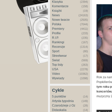
Klasyka
(2394)
Komentarze
(158)
Książki
(19)
News
(24163)
Nowe twarze
(2505)
Polska
(7044)
Premiery
(4411)
Profile
(233)
R.I.P.
(235)
Rankingi
(167)
Recenzje
(1314)
Sport
(80)
Streetwear
(17)
Świat
(569)
Top listy
(263)
USA
(2278)
Video
(10362)
Rok za nam
Wywiady
(1098)
Popkilleró
tym roku p
Cykle
koncertów,
muzyczny 2
5 punktów
(14)
Artysta tygodnia
(149)
Czarodzieje z Oz
(28)
Didaskalia
(14)