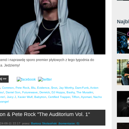
Najb
nd i naprawdę sporo premier płytowych z tego tygodnia do
a. Jedziemy!
ej >>
m
,
Common
,
Pete Rock
,
Blu
,
Evidence
,
$not
,
Jay Worthy
,
Dam-Funk
,
Action
su!
,
Daniel Son
,
Futurewave
,
Demrick
,
DJ Hoppa
,
Bashy
,
The Musalini
,
umn!
,
Juicy J
,
Xavier Wulf
,
Babytron
,
Certified Trapper
,
TiRon
,
Ayomari
,
Nacho
vangel
 & Pete Rock "The Auditorium Vol. 1"
24-06-11 22:17
przez:
Bartosz Skolasiński
(komentarze: 0)