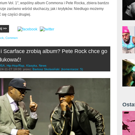
orium Vol. 1", wspólny album Commona i Pete Rocka, zbiera bardzo
nzje zarówno wśród słuchaczy, jak i krytyków. Niedługo możemy
się części drugiej.
ej >>
ock
,
Common
i Scarface zrobią album? Pete Rock chce go
dukować!
USA
,
Hip-Hop/Rap
,
Klasyka
,
News
24-11-27 19:00
przez:
Bartosz Skolasiński
(komentarze: 5)
Osta
Żyt 