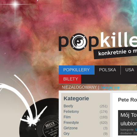
Menu główne
POPKILLERY
POLSKA
USA
BILETY
NIEZALOGOWANY |
zaloguj się
Kategorie
Pete R
Beefy
(251)
Felietony
(174)
Mój To
Film
(193)
Freestyle
ulubio
(620)
Girlzone
(3)
kategorie:
Gry
dodano:
20
(9)