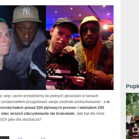
Popk
i, więc zanim przejdziemy do pełnych głosowań w ramach
w postanowiłem przygotować swoje osobiste podsumowanie - a
w
rzesłuchałem ponad 200 płytowych premier i widziałem 200
 więc wrażeń zdecydowanie nie brakowało
. Jaki był dla mnie
024 jako dla słuchacza?