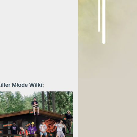
iller Młode Wilki: