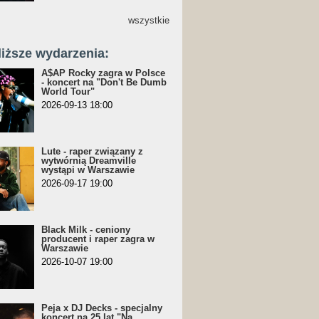
wszystkie
liższe wydarzenia:
A$AP Rocky zagra w Polsce
- koncert na "Don't Be Dumb
World Tour"
2026-09-13 18:00
Lute - raper związany z
wytwórnią Dreamville
wystąpi w Warszawie
2026-09-17 19:00
Black Milk - ceniony
producent i raper zagra w
Warszawie
2026-10-07 19:00
Peja x DJ Decks - specjalny
koncert na 25 lat "Na