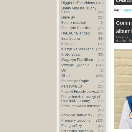
Czytaj dal
Diggin In The Videos
(269)
Dobry Vibe na Trudny
Tagi:
Popkille
Czas
(22)
Drive By
(28)
Commo
Echo z redakcji
(5)
Freestyle Classics
(29)
album!
Hot16Challenge2
(89)
kategorie:
Inna Strona
(58)
dodano:
20
Killertape
(11)
Klasyk Na Weekend
(123)
Krótki Strzał
(56)
Magazyn Popkillera
(13)
Mixtape Tygodnia
(146)
Oi!
(2)
Ot tak
(225)
Palcem po Rapie
(6)
Parszywa 13
(25)
Pisanki Freestyle'owca
(10)
Po sąsiedzku - przegląd
niemieckiej sceny
(16)
Podsumowania miesiąca
(50)
Popkiller sam w NY
(26)
Premiery tygodnia
(333)
Przegapifszy
(63)
Przesyłka polecana
(18)