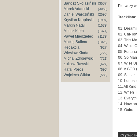
Bartosz Skolasiński
(3537)
Pierwszy w
Marek Adamski
(3059)
Daniel Wardziński
(2596)
Tracklista:
Krystian Krupiński
(1997)
Marcin Natali
(1579)
01. Dreami
Miłosz Kiełb
(1374)
02. Chi-Tow
Paweł Miedzielec
(1179)
03. This M
Maciej Sulima
(1026)
04. We're 
Redakcja
(927)
05. Fortuna
Wiesław Kłoda
(722)
06. So Many
Michał Zdrojewski
(721)
07. Wise U
Łukasz Rawski
(627)
08. A GOD (
Rafał Poros
(590)
09. Stellar
Wojciech Wiktor
(586)
10. Lones
11. All Kind
12. When T
13. Everyth
14. Now a
15. Outro
Czytaj dal