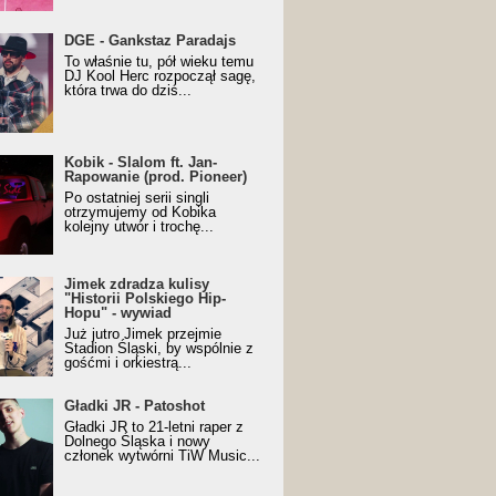
URALesko z nagrodą za
DGE - Gankstaz Paradajs
yczny/Trueschoolowy
To właśnie tu, pół wieku temu
m Roku (Popkillery 2023)
DJ Kool Herc rozpoczął sagę,
która trwa do dziś...
 - Slalom ft. Jan-
Kobik - Slalom ft. Jan-
wanie (prod. Pioneer)
Rapowanie (prod. Pioneer)
cial Music Visualiser]
Po ostatniej serii singli
otrzymujemy od Kobika
kolejny utwór i trochę...
k zdradza kulisy "Historii
Jimek zdradza kulisy
kiego Hip-Hopu" - wywiad
"Historii Polskiego Hip-
Hopu" - wywiad
Już jutro Jimek przejmie
Stadion Śląski, by wspólnie z
gośćmi i orkiestrą...
ki JR - Patoshot
Gładki JR - Patoshot
Gładki JR to 21-letni raper z
Dolnego Śląska i nowy
członek wytwórni TiW Music...