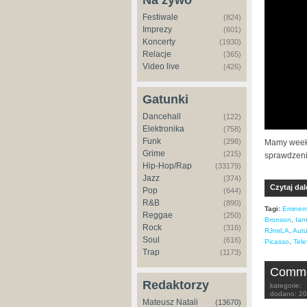
Na żywo
Festiwale
(824)
Imprezy
(601)
Koncerty
(1930)
Relacje
(365)
Video live
(426)
Gatunki
Dancehall
(122)
Elektronika
(758)
Funk
(298)
Mamy weeke
Grime
(215)
sprawdzeni
Hip-Hop/Rap
(33179)
Jazz
(374)
Czytaj dal
Pop
(644)
R&B
(890)
Tagi:
Emine
Reggae
(250)
Bronson
,
Iam
Rock
(316)
RJmrLA
,
Aut
Soul
(616)
Picasso
,
Tele
Trap
(1173)
Common
Redaktorzy
kategorie:
dodano:
20
Mateusz Natali
(13670)