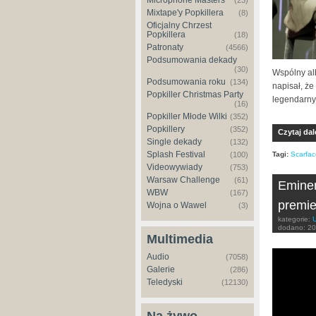
Microphone Masters
(23)
Mixtape'y Popkillera
(8)
Oficjalny Chrzest
Popkillera
(18)
Patronaty
(4566)
Podsumowania dekady
(30)
Wspólny alb
Podsumowania roku
(134)
napisał, ż
Popkiller Christmas Party
legendarny
(16)
Popkiller Młode Wilki
(352)
Popkillery
(352)
Czytaj dal
Single dekady
(132)
Splash Festival
Tagi:
Scarfac
(100)
Videowywiady
(753)
Warsaw Challenge
(61)
Eminem
WBW
(167)
premie
Wojna o Wawel
(3)
kategorie:
dodano:
20
Multimedia
Audio
(7058)
Galerie
(286)
Teledyski
(12130)