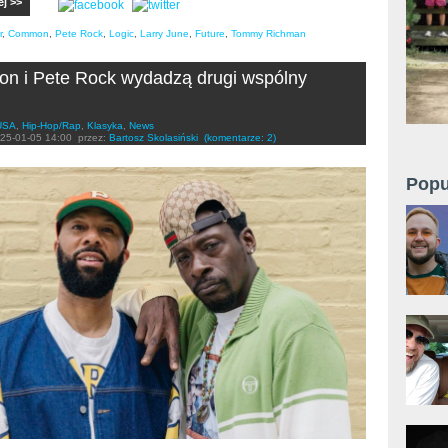
ej >>
r
,
Common
,
Pete Rock
,
Logic
,
Larry June
,
Future
,
Tommy Richman
n i Pete Rock wydadzą drugi wspólny
USA
,
Hip-Hop/Rap
,
Klasyka
,
News
25-01-05 14:00
przez:
Bartosz Skolasiński
(komentarze: 2)
Popu