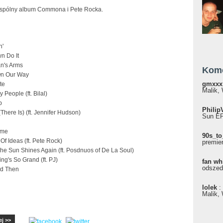
spólny album Commona i Pete Rocka.
n'
n Do It
an's Arms
Kom
On Our Way
gmxxx
te
Malik, 
 People (ft. Bilal)
p
Philip
There Is) (ft. Jennifer Hudson)
Sun EP"
ome
90s_to
 Of Ideas (ft. Pete Rock)
premie
he Sun Shines Again (ft. Posdnuos of De La Soul)
ing's So Grand (ft. PJ)
fan wh
odszed
nd Then
lolek
:
Malik, 
ej >>