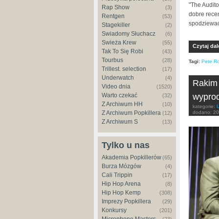
"The Audit
Rap Show
(3)
dobre rece
Rentgen
(53)
spodziewać 
Stagekiller
(2)
Świadomy Słuchacz
(6)
Świeża Krew
(55)
Czytaj dal
Tak To Się Robi
(43)
Tourbus
(28)
Tagi:
Pete R
Trillest. selection
(17)
Underwatch
(4)
Rakim 
Video dnia
(1520)
Warto czekać
wypro
(32)
Z Archiwum HH
(10)
kategorie:
Z Archiwum Popkillera
dodano:
20
(12)
Z Archiwum S
(13)
Tylko u nas
Akademia Popkillerów
(65)
Burza Mózgów
(4)
Cali Trippin
(17)
Hip Hop Arena
(8)
Hip Hop Kemp
(308)
Imprezy Popkillera
(29)
Konkursy
(201)