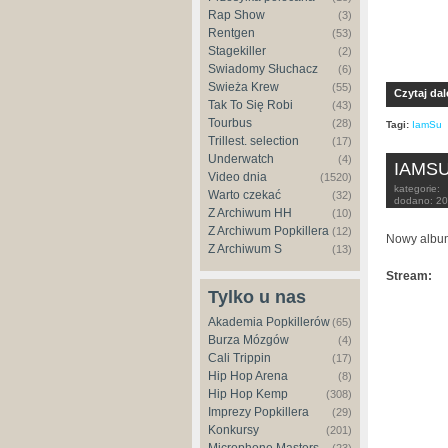
Rap Show
(3)
Rentgen
(53)
Stagekiller
(2)
Świadomy Słuchacz
(6)
Świeża Krew
(55)
Czytaj dal
Tak To Się Robi
(43)
Tourbus
(28)
Tagi:
IamSu
Trillest. selection
(17)
Underwatch
(4)
IAMSU!
Video dnia
(1520)
kategorie:
Warto czekać
(32)
dodano:
20
Z Archiwum HH
(10)
Z Archiwum Popkillera
(12)
Nowy albu
Z Archiwum S
(13)
Stream:
Tylko u nas
Akademia Popkillerów
(65)
Burza Mózgów
(4)
Cali Trippin
(17)
Hip Hop Arena
(8)
Hip Hop Kemp
(308)
Imprezy Popkillera
(29)
Konkursy
(201)