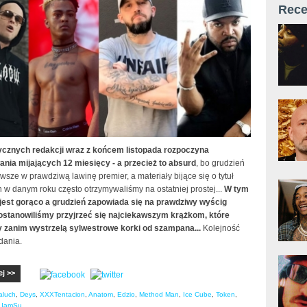
Rece
cznych redakcji wraz z końcem listopada rozpoczyna
ia mijających 12 miesięcy - a przecież to absurd
, bo grudzień
sze w prawdziwą lawinę premier, a materiały bijące się o tytuł
 w danym roku często otrzymywaliśmy na ostatniej prostej...
W tym
jest gorąco a grudzień zapowiada się na prawdziwy wyścig
postanowiliśmy przyjrzeć się najciekawszym krążkom, które
zanim wystrzelą sylwestrowe korki od szampana...
Kolejność
dania.
ej >>
aluch
,
Deys
,
XXXTentacion
,
Anatom
,
Edzio
,
Method Man
,
Ice Cube
,
Token
,
,
IamSu