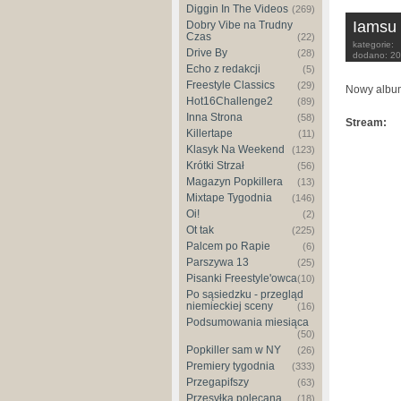
Diggin In The Videos
(269)
Iamsu 
Dobry Vibe na Trudny
Czas
(22)
kategorie:
Drive By
(28)
dodano:
20
Echo z redakcji
(5)
Freestyle Classics
(29)
Nowy albu
Hot16Challenge2
(89)
Inna Strona
(58)
Stream:
Killertape
(11)
Klasyk Na Weekend
(123)
Krótki Strzał
(56)
Magazyn Popkillera
(13)
Mixtape Tygodnia
(146)
Oi!
(2)
Ot tak
(225)
Palcem po Rapie
(6)
Parszywa 13
(25)
Pisanki Freestyle'owca
(10)
Po sąsiedzku - przegląd
niemieckiej sceny
(16)
Podsumowania miesiąca
(50)
Popkiller sam w NY
(26)
Premiery tygodnia
(333)
Przegapifszy
(63)
Przesyłka polecana
(18)