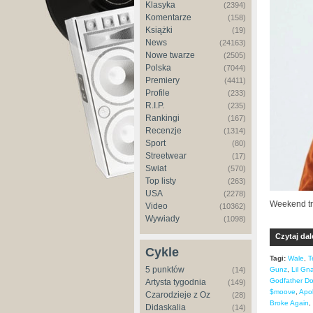
Klasyka
(2394)
Komentarze
(158)
Książki
(19)
News
(24163)
Nowe twarze
(2505)
Polska
(7044)
Premiery
(4411)
Profile
(233)
R.I.P.
(235)
Rankingi
(167)
Recenzje
(1314)
Sport
(80)
Streetwear
(17)
Świat
(570)
Top listy
(263)
USA
(2278)
Weekend tr
Video
(10362)
Wywiady
(1098)
Czytaj dal
Cykle
Tagi:
Wale
,
T
5 punktów
(14)
Gunz
,
Lil Gna
Godfather D
Artysta tygodnia
(149)
$moove
,
Apo
Czarodzieje z Oz
(28)
Broke Again
,
Didaskalia
(14)