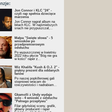
nzje:
Jon Connor i KLC "24" -
czyli rap spełnia dziecięce
marzenia
Jon Connor nagrał album na
bitach KLC. W najśmielszych
snach nie przypuszczał,...
Małpa "Święte słowa" - 5
wniosków po
przedpremierowym
odsłuchu
Po wypuszczonej w kwietniu
2022 roku płycie "Bóg nie gra
w kości" raper z...
Wiz Khalifa "Kush & O.J. 2" -
piękny prezent dla oddanych
fanów
Po naszej popkillerowej gali
stopniowo wracam do
rzeczywistości i nadrabiam...
Gkamolli z Undy wydaje
solo - 4 wnioski z odsłuchu
"Pełnego przepływu"
Filar gdyńskiej sceny, grafik,
główny producent i raper