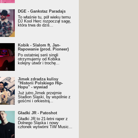
URALesko z nagrodą za
DGE - Gankstaz Paradajs
yczny/Trueschoolowy
To właśnie tu, pół wieku temu
m Roku (Popkillery 2023)
DJ Kool Herc rozpoczął sagę,
która trwa do dziś...
 - Slalom ft. Jan-
Kobik - Slalom ft. Jan-
wanie (prod. Pioneer)
Rapowanie (prod. Pioneer)
cial Music Visualiser]
Po ostatniej serii singli
otrzymujemy od Kobika
kolejny utwór i trochę...
k zdradza kulisy "Historii
Jimek zdradza kulisy
kiego Hip-Hopu" - wywiad
"Historii Polskiego Hip-
Hopu" - wywiad
Już jutro Jimek przejmie
Stadion Śląski, by wspólnie z
gośćmi i orkiestrą...
ki JR - Patoshot
Gładki JR - Patoshot
Gładki JR to 21-letni raper z
Dolnego Śląska i nowy
członek wytwórni TiW Music...