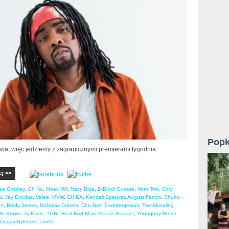
Popk
wa, więc jedziemy z zagranicznymi premierami tygodnia.
ej >>
ee Grizzley
,
Oh No
,
Meek Mill
,
Navy Blue
,
D-Block Europe
,
Wun Two
,
Cory
r
,
Jay Exodus
,
Valee
,
MVW
,
CHIKA
,
Kendall Spencer
,
August Fanon
,
Shuko
,
on
,
Boldy James
,
Nicholas Craven
,
Che Noir
,
7xvethegenius
,
The Musalini
,
llo Brown
,
Ty Farris
,
TOBi. Real Bad Man
,
Boosie Badazz
,
Youngboy Never
DoggyStyleeee
,
IamSu