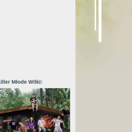
iller Młode Wilki: