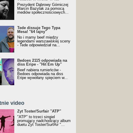
Prezydent Dąbrowy Górniczej
Marcin Bazylak za pomocą
mediów społecznościowych...
Tede dissuje Tego Typa
Mesa! "64 lajny"
No i mamy beef między
legendami warszawskiej sceny
- Tede odpowiedział na...
Bedoes 2115 odpowiada na
diss Eripe - "Hit Em Up"
Beef nabiera rumieńców -
Bedoes odpowiada na diss
Eripe wywołany spięciem w...
tnie video
Toster/SurfAir - ATP VIDEO
Żyt Toster/Surfair "ATP"
"ATP" to trzeci singiel
promujący nadchodzący album
duetu Żyt Toster/SurfAir "...