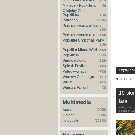
Microphone Masters
(23)
Mixtape'y Popkillera
(8)
Oficjalny Chrzest
Popkillera
(18)
Patronaty
(4566)
Podsumowania dekady
(30)
Podsumowania roku
(134)
Popkiller Christmas Party
(16)
Popkiller Młode Wilki
(352)
Popkillery
(352)
Single dekady
(132)
Splash Festival
(100)
Czytaj dal
Videowywiady
(753)
Warsaw Challenge
(61)
Tagi:
IamSu
WBW
(167)
Wojna o Wawel
(3)
10 sło
lata
Multimedia
kategorie:
Audio
(7058)
dodano:
20
Galerie
(286)
Teledyski
(12130)