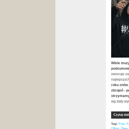
Wiele muzy
podsumowan
owocuje zaw
najlepszych
roku znów 
zbrojeń - 
otrzymamy 
wg daty wy
Czytaj dal
Tagi:
Peja
,
P
Offset
,
Śliwa