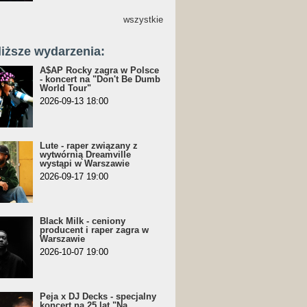
wszystkie
liższe wydarzenia:
A$AP Rocky zagra w Polsce
- koncert na "Don't Be Dumb
World Tour"
2026-09-13 18:00
Lute - raper związany z
wytwórnią Dreamville
wystąpi w Warszawie
2026-09-17 19:00
Black Milk - ceniony
producent i raper zagra w
Warszawie
2026-10-07 19:00
Peja x DJ Decks - specjalny
koncert na 25 lat "Na