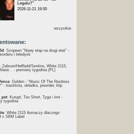
Legalu?"
2026-11-21 19:00
wszystkie
entowane:
3d
: Szopeen "Nowy etap na drugi etat" -
reorderu i teledysk
: Żabson/Hellfield/Sentino, White 2115,
Wane... - premiery tygodnia (PL)
Vence
: Golden - "Music Of The Restless
 - tracklista, okładka, preorder, klip
_pet
: Kurupt, Too Short, Tyga i inni -
ry tygodnia
ite
: White 2115 tłumaczy dlaczego
ł z SBM Label