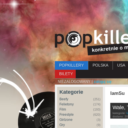
Menu główne
POPKILLERY
POLSKA
USA
BILETY
NIEZALOGOWANY |
zaloguj się
Kategorie
IamSu
Beefy
(251)
Felietony
(174)
Wale, 
Film
(193)
kategorie:
Freestyle
(620)
dodano:
20
Girlzone
(3)
Gry
(9)