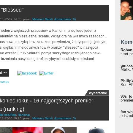
"Blessed"
18-12-07 14:05
przez:
Mateusz Natali
(komentarze: 0)
 jeden z większych pracusiów w Kalifornii, a do tego jeden z
talentów na niezależnej scenie. Wciąż gra na własnych zasadach,
Kom
nas nową muzyką i raz za razem potwierdza, że dysponuje jednym
ej giętkich i melodyjnych flow w branży. "Blessed" to następca
Rohan
e wrześniu "06 Solara" i porcja soczystego rozbujanego new-
start p
brzmienia nasyconego refleksyjnymi i osobistymi tekstami.
gmxxx
Malik, 
ej >>
Philip
,
IamSu
Sun EP"
wydarzenie
90s_to
 koniec roku! - 16 najgorętszych premier
premie
a (ranking)
fan wh
Hip-Hop/Rap
,
Rankingi
odszed
18-12-06 19:25
przez:
Mateusz Natali
(komentarze: 3)