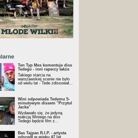
larne
Ten Typ Mes komentuje diss
Tedego - inni raperzy także
Takiego starcia na
warszawskiej scenie nie było
od wielu lat - Tede zdissował...
Wini odpowiada Tedemu 5-
minutowym dissem "Przytul
Jacka"
Wydawało się, że jedyną
reakcją Winiego na diss
Tedego będzie film z...
Bas Tajpan R.I.P. - artysta
odszedł w wieku 47 lat