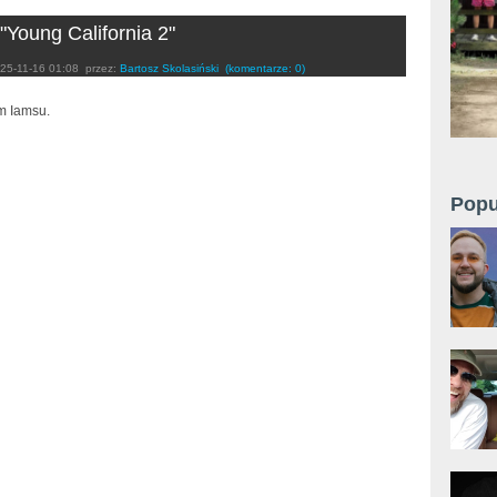
"Young California 2"
25-11-16 01:08
przez:
Bartosz Skolasiński
(komentarze: 0)
m Iamsu.
Popu