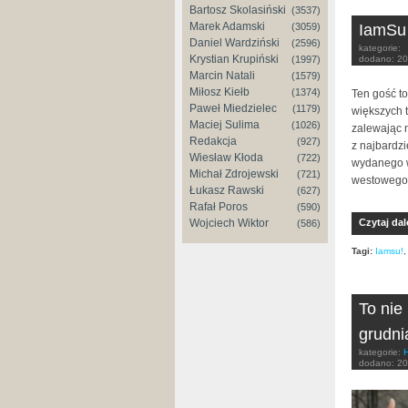
Bartosz Skolasiński
(3537)
Marek Adamski
(3059)
IamSu 
Daniel Wardziński
(2596)
kategorie:
Krystian Krupiński
(1997)
dodano:
20
Marcin Natali
(1579)
Miłosz Kiełb
(1374)
Ten gość to
Paweł Miedzielec
(1179)
większych 
Maciej Sulima
(1026)
zalewając 
Redakcja
(927)
z najbardzi
Wiesław Kłoda
(722)
wydanego w
Michał Zdrojewski
(721)
westowego 
Łukasz Rawski
(627)
Rafał Poros
(590)
Wojciech Wiktor
Czytaj dal
(586)
Tagi:
Iamsu!
To nie
grudni
kategorie:
dodano:
20