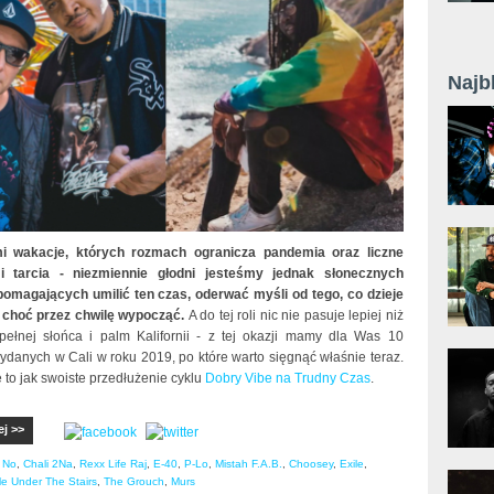
Najb
i wakacje, których rozmach ogranicza pandemia oraz liczne
i tarcia - niezmiennie głodni jesteśmy jednak słonecznych
pomagających umilić ten czas, oderwać myśli od tego, co dzieje
i choć przez chwilę wypocząć.
A do tej roli nic nie pasuje lepiej niż
ełnej słońca i palm Kalifornii - z tej okazji mamy dla Was 10
danych w Cali w roku 2019, po które warto sięgnąć właśnie teraz.
e to jak swoiste przedłużenie cyklu
Dobry Vibe na Trudny Czas
.
ej >>
 No
,
Chali 2Na
,
Rexx Life Raj
,
E-40
,
P-Lo
,
Mistah F.A.B.
,
Choosey
,
Exile
,
e Under The Stairs
,
The Grouch
,
Murs