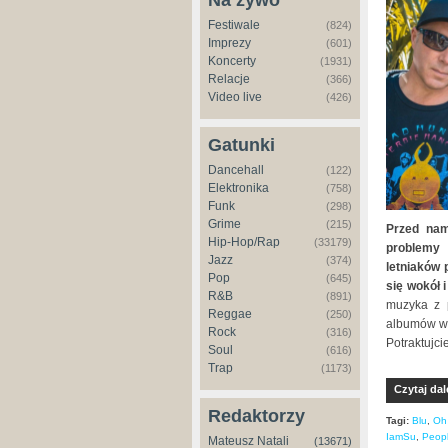
Na żywo
Festiwale
(824)
Imprezy
(601)
Koncerty
(1931)
Relacje
(366)
Video live
(426)
Gatunki
Dancehall
(122)
Elektronika
(758)
Funk
(298)
Grime
(215)
Przed nam
Hip-Hop/Rap
(33179)
problemy 
Jazz
(374)
letniaków 
Pop
(645)
się wokół 
R&B
(891)
muzyka z p
Reggae
(250)
albumów wy
Rock
(316)
Potraktujci
Soul
(616)
Trap
(1173)
Czytaj dal
Redaktorzy
Tagi:
Blu
,
Oh
IamSu
,
Peopl
Mateusz Natali
(13671)