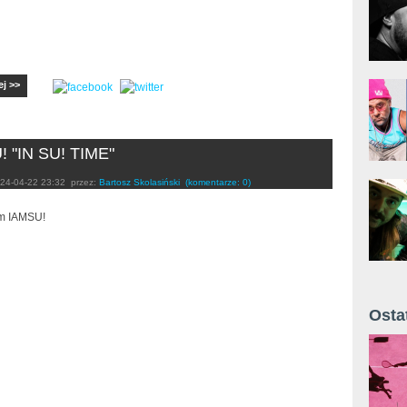
ej >>
 "IN SU! TIME"
24-04-22 23:32
przez:
Bartosz Skolasiński
(komentarze: 0)
m IAMSU!
Osta
Żyt 