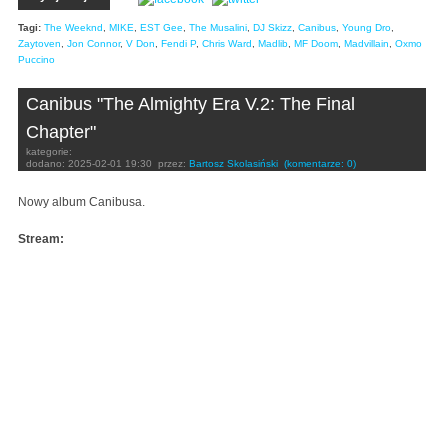
Tagi:
The Weeknd
,
MIKE
,
EST Gee
,
The Musalini
,
DJ Skizz
,
Canibus
,
Young Dro
,
Zaytoven
,
Jon Connor
,
V Don
,
Fendi P
,
Chris Ward
,
Madlib
,
MF Doom
,
Madvillain
,
Oxmo
Puccino
Canibus "The Almighty Era V.2: The Final
Chapter"
kategorie:
dodano:
2025-02-01 19:30
przez:
Bartosz Skolasiński
(komentarze: 0)
Nowy album Canibusa.
Stream: