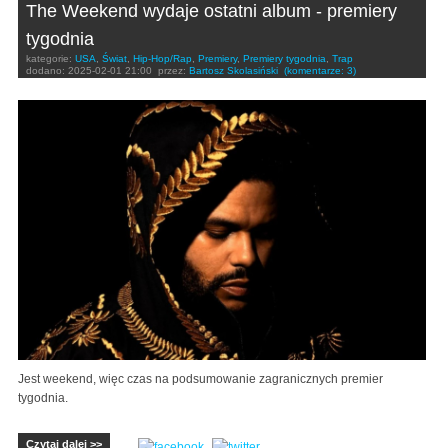
The Weekend wydaje ostatni album - premiery
tygodnia
kategorie:
USA
,
Świat
,
Hip-Hop/Rap
,
Premiery
,
Premiery tygodnia
,
Trap
dodano:
2025-02-01 21:00
przez:
Bartosz Skolasiński
(komentarze: 3)
Jest weekend, więc czas na podsumowanie zagranicznych premier
tygodnia.
Czytaj dalej >>