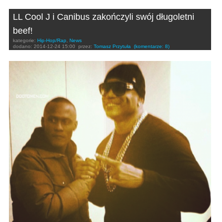
LL Cool J i Canibus zakończyli swój długoletni
beef!
kategorie:
Hip-Hop/Rap
,
News
dodano:
2014-12-24 15:00
przez:
Tomasz Przytuła
(komentarze: 8)