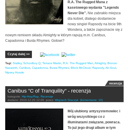
R.A. The Rugged Mana z
kasetowego wydania "Legends
Never Die".
Nie zabrakło miejsca
dla kobiet, dlatego dostaniecie
nowy singiel Rapsody na bicie 9th
Wondera, a także zapoznacie się z
nowym remixem składu Almighty w którym rapują m.in. Canibus,
Capadonna i Busta Rhymes. Gotowi?
Czytaj dalej >>
Tagi:
Stalley
,
Schoolboy Q
,
Terrace Martin
,
R.A. The Rugged Man
,
Almighty
,
Bronze
Nazareth
,
Canibus
,
Capadonna
,
Busta Rhymes
,
Block McCloud
,
Rapsody
,
Ab-Soul
,
Nipsey Hussle
recenzja
Canibus "C of Tranquility" - recenzja
kategorie:
Hip-Hop/Rap
,
Recenzje
dodano:
2010-12-20 12:00
przez:
Wojciech Graczyk
(komentarze: 10)
Mój ulubiony antysystemowiec i
wróg wszystkiego co z
illuminatami związane, powraca.
To już jego drugi album w tym