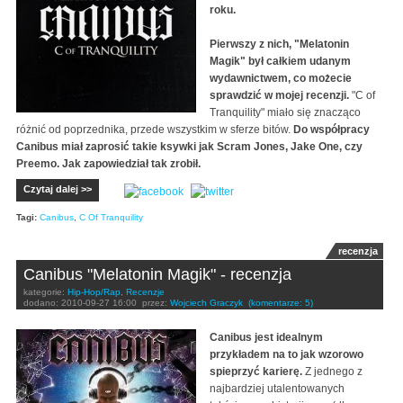
roku.
Pierwszy z nich, "Melatonin
Magik" był całkiem udanym
wydawnictwem, co możecie
sprawdzi
ć
w mojej recenzji.
"C of
Tranquility" miało się znacząco
różnić od poprzednika, przede wszystkim w sferze bitów.
Do współpracy
Canibus miał zaprosi
ć
takie ksywki jak Scram Jones, Jake One, czy
Preemo. Jak zapowiedział tak zrobił.
Czytaj dalej >>
Tagi:
Canibus
,
C Of Tranquility
recenzja
Canibus "Melatonin Magik" - recenzja
kategorie:
Hip-Hop/Rap
,
Recenzje
dodano:
2010-09-27 16:00
przez:
Wojciech Graczyk
(komentarze: 5)
Canibus jest idealnym
przykładem na to jak wzorowo
spieprzyć karierę.
Z jednego z
najbardziej utalentowanych