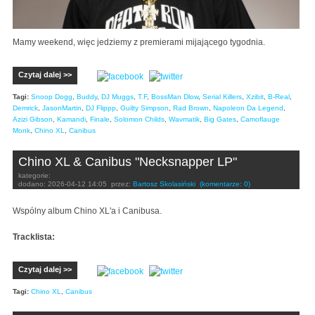
Mamy weekend, więc jedziemy z premierami mijającego tygodnia.
Czytaj dalej >>
Tagi:
Snoop Dogg
,
Buddy
,
DJ Muggs
,
T.F
,
BossMan Dlow
,
Serial Killers
,
Xzibit
,
B-Real
,
Demrick
,
JasonMartin
,
DJ Flippp
,
Guilty Simpson
,
Rad Brown
,
Napoleon Da Legend
,
Azizi Gibson
,
Kamandi
,
Finale
,
Solomon Childs
,
Wavmatik
,
Big Gates
,
Camoflauge
Monk
,
Chino XL
,
Canibus
Chino XL & Canibus "Necksnapper LP"
kategorie:
dodano:
2026-04-12 14:05
przez:
Bartosz Skolasiński
(komentarze: 0)
Wspólny album Chino XL'a i Canibusa.
Tracklista:
Czytaj dalej >>
Tagi:
Chino XL
,
Canibus