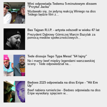
Wini odpowiada Tedemu 5-minutowym dissem
"Przytul Jacka"
Wydawało się, że jedyną reakcją Winiego na diss
Tedego będzie film z...
Bas Tajpan R.I.P. - artysta odszedł w wieku 47 lat
Prezydent Dąbrowy Górniczej Marcin Bazylak za
pomocą mediów społecznościowych...
Tede dissuje Tego Typa Mesa! "64 lajny"
No i mamy beef między legendami warszawskiej
sceny - Tede odpowiedział na...
Bedoes 2115 odpowiada na diss Eripe - "Hit Em
Up"
Beef nabiera rumieńców - Bedoes odpowiada na diss
Eripe wywołany spięciem w...