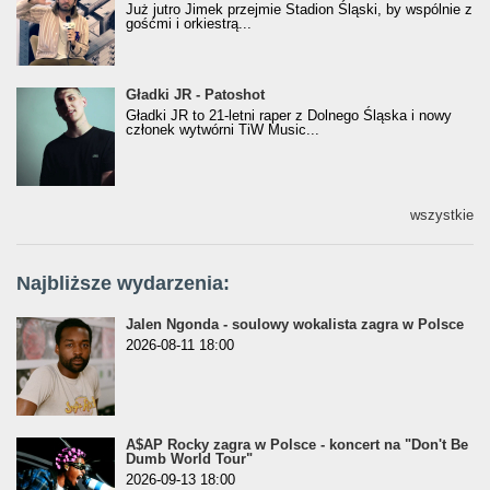
Już jutro Jimek przejmie Stadion Śląski, by wspólnie z
gośćmi i orkiestrą...
Gładki JR - Patoshot
Gładki JR - Patoshot
Gładki JR to 21-letni raper z Dolnego Śląska i nowy
członek wytwórni TiW Music...
wszystkie
Najbliższe wydarzenia:
Jalen Ngonda - soulowy wokalista zagra w Polsce
2026-08-11 18:00
A$AP Rocky zagra w Polsce - koncert na "Don't Be
Dumb World Tour"
2026-09-13 18:00