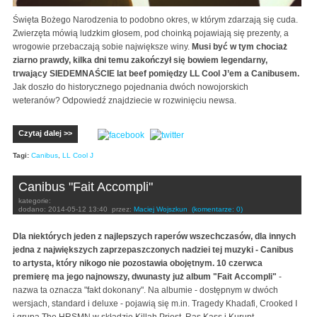
Święta Bożego Narodzenia to podobno okres, w którym zdarzają się cuda.
Zwierzęta mówią ludzkim głosem, pod choinką pojawiają się prezenty, a
wrogowie przebaczają sobie największe winy.
Musi być w tym chociaż
ziarno prawdy, kilka dni temu zakończył się bowiem legendarny,
trwający SIEDEMNAŚCIE lat beef pomiędzy LL Cool J’em a Canibusem.
Jak doszło do historycznego pojednania dwóch nowojorskich
weteranów? Odpowiedź znajdziecie w rozwinięciu newsa.
Czytaj dalej >>
Tagi:
Canibus
,
LL Cool J
Canibus "Fait Accompli"
kategorie:
dodano:
2014-05-12 13:40
przez:
Maciej Wojszkun
(komentarze: 0)
Dla niektórych jeden z najlepszych raperów wszechczasów, dla innych
jedna z największych zaprzepaszczonych nadziei tej muzyki - Canibus
to artysta, który nikogo nie pozostawia obojętnym. 10 czerwca
premierę ma jego najnowszy, dwunasty już album "Fait Accompli"
-
nazwa ta oznacza "fakt dokonany". Na albumie - dostępnym w dwóch
wersjach, standard i deluxe - pojawią się m.in. Tragedy Khadafi, Crooked I
i grupa The HRSMN w składzie Killah Priest, Ras Kass i Kurupt.