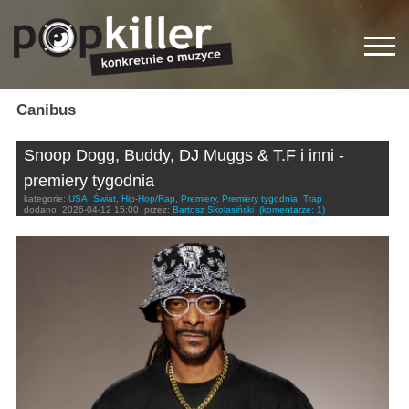
Canibus
Snoop Dogg, Buddy, DJ Muggs & T.F i inni -
premiery tygodnia
kategorie:
USA
,
Świat
,
Hip-Hop/Rap
,
Premiery
,
Premiery tygodnia
,
Trap
dodano:
2026-04-12 15:00
przez:
Bartosz Skolasiński
(komentarze: 1)