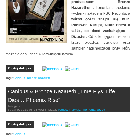
producentem Bronze
Nazarethem.
Longplang zostanie
wydany nakładem RBC Records, a
wśród gości znajdą się m.in.
Raekwon, Kurupt, Killah Priest a
także, co dość zaskakujące –
Dizaster.
Od kilku tygodni w sieci
krąży okładka, tracklista oraz
sampler nadchodzącej płyty, który
możecie odsłuchać w rozwinięciu newsa.
Czytaj dalej >>
Tagi:
Canibus
,
Bronze Nazareth
Canibus & Bronze Nazareth „Time Flys, Life
Dies… Phoenix Rise”
kategorie:
dodano:
2015-03-23 00:38
przez:
Tomasz Przytuła
(komentarze: 0)
Czytaj dalej >>
Tagi:
Canibus