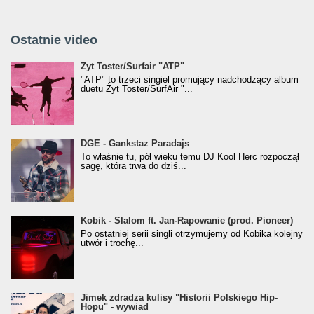
Ostatnie video
Żyt Toster/SurfAir - ATP VIDEO
Żyt Toster/Surfair "ATP"
"ATP" to trzeci singiel promujący nadchodzący album
duetu Żyt Toster/SurfAir "...
donGURALesko z nagrodą za
DGE - Gankstaz Paradajs
Klasyczny/Trueschoolowy Album Roku
To właśnie tu, pół wieku temu DJ Kool Herc rozpoczął
(Popkillery 2023)
sagę, która trwa do dziś...
Kobik - Slalom ft. Jan-Rapowanie (prod. Pioneer)
Kobik - Slalom ft. Jan-Rapowanie (prod. Pioneer)
[Official Music Visualiser]
Po ostatniej serii singli otrzymujemy od Kobika kolejny
utwór i trochę...
Jimek zdradza kulisy "Historii Polskiego Hip-
Jimek zdradza kulisy "Historii Polskiego Hip-
Hopu" - wywiad
Hopu" - wywiad