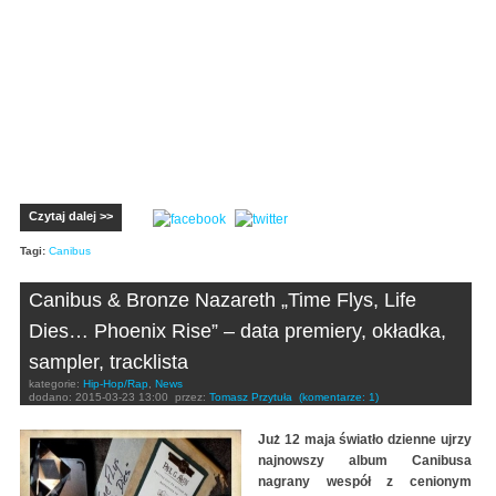
Czytaj dalej >>
Tagi:
Canibus
Canibus & Bronze Nazareth „Time Flys, Life
Dies… Phoenix Rise” – data premiery, okładka,
sampler, tracklista
kategorie:
Hip-Hop/Rap
,
News
dodano:
2015-03-23 13:00
przez:
Tomasz Przytuła
(komentarze: 1)
Już 12 maja światło dzienne ujrzy
najnowszy album Canibusa
nagrany wespół z cenionym