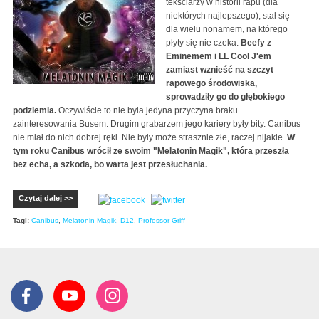
tekściarzy w historii rapu (dla
niektórych najlepszego), stał się
dla wielu nonamem, na którego
płyty się nie czeka.
Beefy z
Eminemem i LL Cool J'em
zamiast wznieść na szczyt
rapowego środowiska,
sprowadziły go do głębokiego
podziemia.
Oczywiście to nie była jedyna przyczyna braku
zainteresowania Busem. Drugim grabarzem jego kariery były bity. Canibus
nie miał do nich dobrej ręki. Nie były może strasznie złe, raczej nijakie.
W
tym roku Canibus wrócił ze swoim "Melatonin Magik", która przeszła
bez echa, a szkoda, bo warta jest przesłuchania.
Czytaj dalej >>
Tagi:
Canibus
,
Melatonin Magik
,
D12
,
Professor Griff