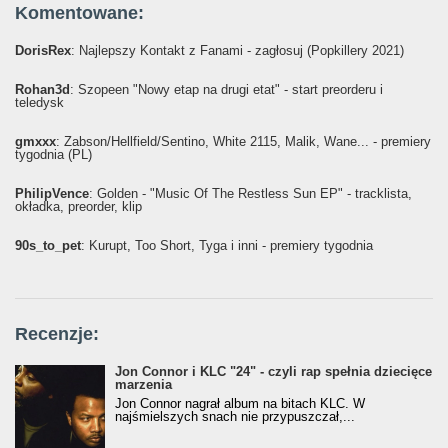
Komentowane:
DorisRex
: Najlepszy Kontakt z Fanami - zagłosuj (Popkillery 2021)
Rohan3d
: Szopeen "Nowy etap na drugi etat" - start preorderu i
teledysk
gmxxx
: Żabson/Hellfield/Sentino, White 2115, Malik, Wane... - premiery
tygodnia (PL)
PhilipVence
: Golden - "Music Of The Restless Sun EP" - tracklista,
okładka, preorder, klip
90s_to_pet
: Kurupt, Too Short, Tyga i inni - premiery tygodnia
Recenzje:
Jon Connor i KLC "24" - czyli rap spełnia dziecięce
marzenia
Jon Connor nagrał album na bitach KLC. W
najśmielszych snach nie przypuszczał,...