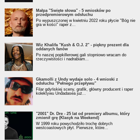
Małpa "Święte słowa" - 5 wniosków po
przedpremierowym odsłuchu
Po wypuszczonej w kwietniu 2022 roku płycie "Bóg nie
gra w kości" raper z...
Wiz Khalifa "Kush & O.J. 2" - piękny prezent dla
oddanych fanów
Po naszej popkillerowej gali stopniowo wracam do
rzeczywistości i nadrabiam...
Gkamolli z Undy wydaje solo - 4 wnioski z
odsłuchu "Pełnego przepływu"
Filar gdyńskiej sceny, grafik, główny producent i raper
kolektywu Undadasea już...
"2001" Dr. Dre - 25 lat od premiery albumu, który
zmienił grę (Klasyk na Weekend)
W 1999 roku powychodziło trochę dobrych
westcoastowych płyt. Pierwsze, które...