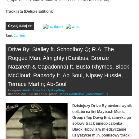
Tracklista (Deluxe Edition):
Czytaj dalej >>
Tagi:
Canibus
Drive By: Stalley ft. Schoolboy Q; R.A. The
Rugged Man; Almighty (Canibus, Bronze
Nazareth & Capadonna) ft. Busta Rhymes, Block
McCloud; Rapsody ft. Ab-Soul, Nipsey Hussle,
Terrace Martin; Ab-Soul
kategorie:
Audio
,
Drive By
,
Hip-Hop/Rap
dodano:
2013-08-08 15:00
przez:
Daniel Wardziński
(komentarze: 1)
Dzisiejszy Drive By otwiera wynik
collabo na lini Maybach Music
Group i Top Dawg Ent, zamyka go
solowy track innego członka
Black Hippy, a w międzyczasie
usłyszycie m.in. bonusowy track