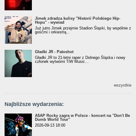
Jimek zdradza kulisy "Historii Polskiego Hip-
Jimek zdradza kulisy "Historii Polskiego Hip-
Hopu" - wywiad
Hopu" - wywiad
Już jutro Jimek przejmie Stadion Śląski, by wspólnie z
gośćmi i orkiestrą...
Gładki JR - Patoshot
Gładki JR - Patoshot
Gładki JR to 21-letni raper z Dolnego Śląska i nowy
członek wytwórni TiW Music...
wszystkie
Najbliższe wydarzenia:
A$AP Rocky zagra w Polsce - koncert na "Don't Be
Dumb World Tour"
2026-09-13 18:00