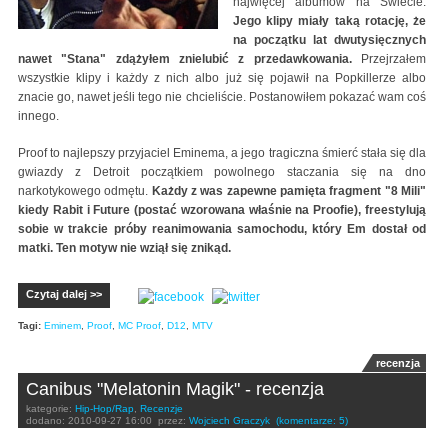
najwięcej albumów na Świecie.
Jego klipy miały taką rotację, że
na początku lat dwutysięcznych
nawet "Stana" zdążyłem znielubić z przedawkowania.
Przejrzałem
wszystkie klipy i każdy z nich albo już się pojawił na Popkillerze albo
znacie go, nawet jeśli tego nie chcieliście. Postanowiłem pokazać wam coś
innego.
Proof to najlepszy przyjaciel Eminema, a jego tragiczna śmierć stała się dla
gwiazdy z Detroit początkiem powolnego staczania się na dno
narkotykowego odmętu.
Każdy z was zapewne pamięta fragment "8 Mili"
kiedy Rabit i Future (postać wzorowana właśnie na Proofie), freestylują
sobie w trakcie próby reanimowania samochodu, który Em dostał od
matki. Ten motyw nie wziął się znikąd.
Czytaj dalej >>
Tagi:
Eminem
,
Proof
,
MC Proof
,
D12
,
MTV
recenzja
Canibus "Melatonin Magik" - recenzja
kategorie:
Hip-Hop/Rap
,
Recenzje
dodano:
2010-09-27 16:00
przez:
Wojciech Graczyk
(komentarze: 5)