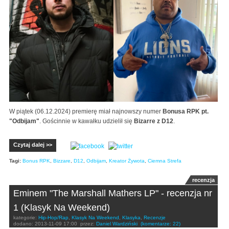
W piątek (06.12.2024) premierę miał najnowszy numer
Bonusa RPK pt.
"Odbijam"
. Gościnnie w kawałku udzielił się
Bizarre z D12
.
Czytaj dalej >>
Tagi:
Bonus RPK
,
Bizzare
,
D12
,
Odbijam
,
Kreator Żywota
,
Ciemna Strefa
recenzja
Eminem "The Marshall Mathers LP" - recenzja nr
1 (Klasyk Na Weekend)
kategorie:
Hip-Hop/Rap
,
Klasyk Na Weekend
,
Klasyka
,
Recenzje
dodano:
2013-11-09 17:00
przez:
Daniel Wardziński
(komentarze: 22)