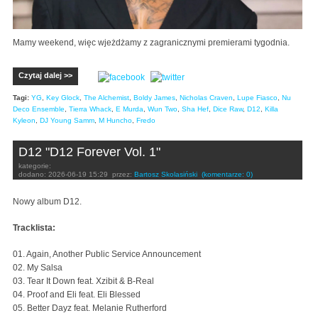
Mamy weekend, więc wjeżdżamy z zagranicznymi premierami tygodnia.
Czytaj dalej >>
Tagi:
YG
,
Key Glock
,
The Alchemist
,
Boldy James
,
Nicholas Craven
,
Lupe Fiasco
,
Nu
Deco Ensemble
,
Tierra Whack
,
E Murda
,
Wun Two
,
Sha Hef
,
Dice Raw
,
D12
,
Killa
Kyleon
,
DJ Young Samm
,
M Huncho
,
Fredo
D12 "D12 Forever Vol. 1"
kategorie:
dodano:
2026-06-19 15:29
przez:
Bartosz Skolasiński
(komentarze: 0)
Nowy album D12.
Tracklista:
01. Again, Another Public Service Announcement
02. My Salsa
03. Tear It Down feat. Xzibit & B-Real
04. Proof and Eli feat. Eli Blessed
05. Better Dayz feat. Melanie Rutherford