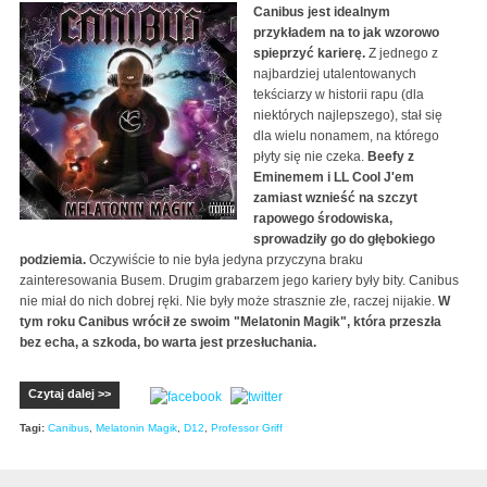
Canibus jest idealnym
przykładem na to jak wzorowo
spieprzyć karierę.
Z jednego z
najbardziej utalentowanych
tekściarzy w historii rapu (dla
niektórych najlepszego), stał się
dla wielu nonamem, na którego
płyty się nie czeka.
Beefy z
Eminemem i LL Cool J'em
zamiast wznieść na szczyt
rapowego środowiska,
sprowadziły go do głębokiego
podziemia.
Oczywiście to nie była jedyna przyczyna braku
zainteresowania Busem. Drugim grabarzem jego kariery były bity. Canibus
nie miał do nich dobrej ręki. Nie były może strasznie złe, raczej nijakie.
W
tym roku Canibus wrócił ze swoim "Melatonin Magik", która przeszła
bez echa, a szkoda, bo warta jest przesłuchania.
Czytaj dalej >>
Tagi:
Canibus
,
Melatonin Magik
,
D12
,
Professor Griff