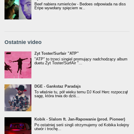
Beef nabiera rumieńców - Bedoes odpowiada na diss
Eripe wywołany spięciem w...
Ostatnie video
Żyt Toster/SurfAir - ATP VIDEO
Żyt Toster/Surfair "ATP"
"ATP" to trzeci singiel promujący nadchodzący album
duetu Żyt Toster/SurfAir "...
donGURALesko z nagrodą za
DGE - Gankstaz Paradajs
Klasyczny/Trueschoolowy Album Roku
To właśnie tu, pół wieku temu DJ Kool Herc rozpoczął
(Popkillery 2023)
sagę, która trwa do dziś...
Kobik - Slalom ft. Jan-Rapowanie (prod. Pioneer)
Kobik - Slalom ft. Jan-Rapowanie (prod. Pioneer)
[Official Music Visualiser]
Po ostatniej serii singli otrzymujemy od Kobika kolejny
utwór i trochę...