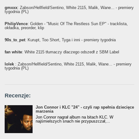
gmxxx
: Żabson/Hellfield/Sentino, White 2115, Malik, Wane... - premiery
tygodnia (PL)
PhilipVence
: Golden - "Music Of The Restless Sun EP" - tracklista,
okładka, preorder, klip
90s_to_pet
: Kurupt, Too Short, Tyga i inni - premiery tygodnia
fan white
: White 2115 tłumaczy dlaczego odszedł z SBM Label
lolek
: Żabson/Hellfield/Sentino, White 2115, Malik, Wane... - premiery
tygodnia (PL)
Recenzje:
Jon Connor i KLC "24" - czyli rap spełnia dziecięce
marzenia
Jon Connor nagrał album na bitach KLC. W
najśmielszych snach nie przypuszczał,...