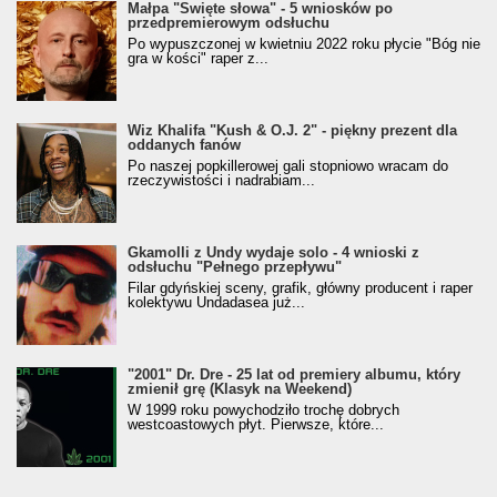
Małpa "Święte słowa" - 5 wniosków po
przedpremierowym odsłuchu
Po wypuszczonej w kwietniu 2022 roku płycie "Bóg nie
gra w kości" raper z...
Wiz Khalifa "Kush & O.J. 2" - piękny prezent dla
oddanych fanów
Po naszej popkillerowej gali stopniowo wracam do
rzeczywistości i nadrabiam...
Gkamolli z Undy wydaje solo - 4 wnioski z
odsłuchu "Pełnego przepływu"
Filar gdyńskiej sceny, grafik, główny producent i raper
kolektywu Undadasea już...
"2001" Dr. Dre - 25 lat od premiery albumu, który
zmienił grę (Klasyk na Weekend)
W 1999 roku powychodziło trochę dobrych
westcoastowych płyt. Pierwsze, które...