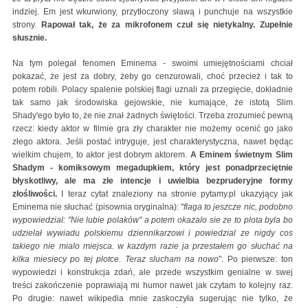
indziej. Em jest wkurwiony, przytłoczony sławą i punchuje na wszystkie
strony.
Rapował tak, że za mikrofonem czuł się nietykalny. Zupełnie
słusznie.
Na tym polegał fenomen Eminema - swoimi umiejętnościami chciał
pokazać, że jest za dobry, żeby go cenzurowali, choć przecież i tak to
potem robili. Polacy spalenie polskiej flagi uznali za przegięcie, dokładnie
tak samo jak środowiska gejowskie, nie kumające, że istotą Slim
Shady'ego było to, że nie znał żadnych świętości. Trzeba zrozumieć pewną
rzecz: kiedy aktor w filmie gra zły charakter nie możemy ocenić go jako
złego aktora. Jeśli postać intryguje, jest charakterystyczna, nawet będąc
wielkim chujem, to aktor jest dobrym aktorem.
A Eminem świetnym Slim
Shadym - komiksowym megadupkiem, który jest ponadprzeciętnie
błyskotliwy, ale ma złe intencje i uwielbia bezpruderyjne formy
złośliwości.
I teraz cytat znaleziony na stronie pytamy.pl ukazyjący jak
Eminema nie słuchać (pisownia oryginalna): "
flaga to jeszcze nic, podobno
wypowiedzial: "Nie lubie polaków" a potem okazalo sie ze to plota byla bo
udzielał wywiadu polskiemu dziennikarzowi i powiedzial ze nigdy cos
takiego nie mialo miejsca. w kazdym razie ja przestałem go słuchać na
kilka miesiecy po tej plotce. Teraz slucham na nowo
". Po pierwsze: ton
wypowiedzi i konstrukcja zdań, ale przede wszystkim genialne w swej
treści zakończenie poprawiają mi humor nawet jak czytam to kolejny raz.
Po drugie: nawet wikipedia mnie zaskoczyła sugerując nie tylko, że