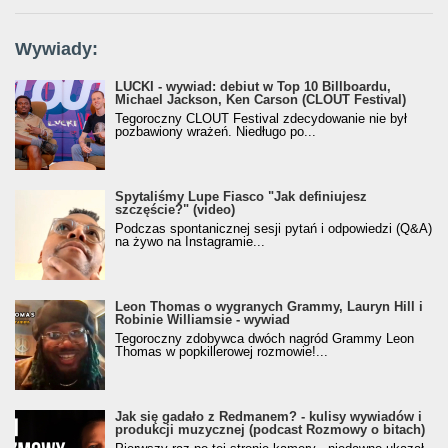
Wywiady:
LUCKI - wywiad: debiut w Top 10 Billboardu,
Michael Jackson, Ken Carson (CLOUT Festival)
Tegoroczny CLOUT Festival zdecydowanie nie był
pozbawiony wrażeń. Niedługo po...
Spytaliśmy Lupe Fiasco "Jak definiujesz
szczęście?" (video)
Podczas spontanicznej sesji pytań i odpowiedzi (Q&A)
na żywo na Instagramie...
Leon Thomas o wygranych Grammy, Lauryn Hill i
Robinie Williamsie - wywiad
Tegoroczny zdobywca dwóch nagród Grammy Leon
Thomas w popkillerowej rozmowie!...
Jak się gadało z Redmanem? - kulisy wywiadów i
produkcji muzycznej (podcast Rozmowy o bitach)