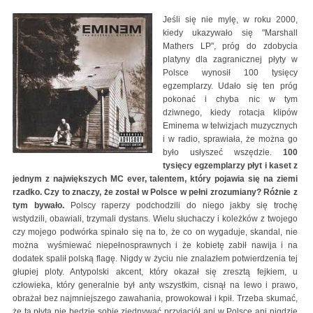
Jeśli się nie mylę, w roku 2000,
kiedy ukazywało się "Marshall
Mathers LP", próg do zdobycia
platyny dla zagranicznej płyty w
Polsce wynosił 100 tysięcy
egzemplarzy. Udało się ten próg
pokonać i chyba nic w tym
dziwnego, kiedy rotacja klipów
Eminema w telwizjach muzycznych
i w radio, sprawiała, że można go
było usłyszeć wszędzie.
100
tysięcy egzemplarzy płyt i kaset z
jednym z największych MC ever, talentem, który pojawia się na ziemi
rzadko. Czy to znaczy, że został w Polsce w pełni zrozumiany? Różnie z
tym bywało.
Polscy raperzy podchodzili do niego jakby się trochę
wstydzili, obawiali, trzymali dystans. Wielu słuchaczy i koleżków z twojego
czy mojego podwórka spinało się na to, że co on wygaduje, skandal, nie
można wyśmiewać niepełnosprawnych i że kobietę zabił nawija i na
dodatek spalił polską flagę. Nigdy w życiu nie znalazłem potwierdzenia tej
głupiej ploty. Antypolski akcent, który okazał się zresztą fejkiem, u
człowieka, który generalnie był anty wszystkim, cisnął na lewo i prawo,
obrażał bez najmniejszego zawahania, prowokował i kpił. Trzeba skumać,
że ta płyta nie będzie sobie zjednywać przyjaciół ani w Polsce ani nigdzie