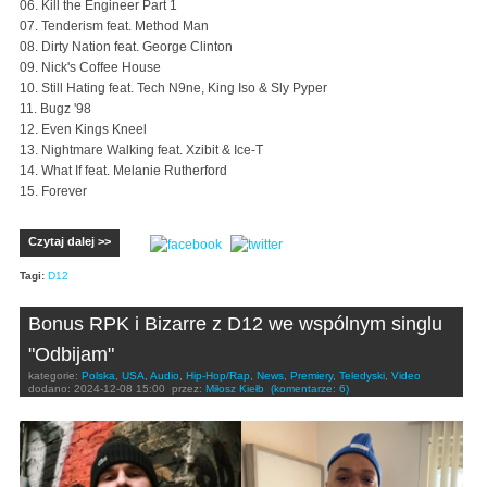
06. Kill the Engineer Part 1
07. Tenderism feat. Method Man
08. Dirty Nation feat. George Clinton
09. Nick's Coffee House
10. Still Hating feat. Tech N9ne, King Iso & Sly Pyper
11. Bugz '98
12. Even Kings Kneel
13. Nightmare Walking feat. Xzibit & Ice-T
14. What If feat. Melanie Rutherford
15. Forever
Czytaj dalej >>
Tagi:
D12
Bonus RPK i Bizarre z D12 we wspólnym singlu
"Odbijam"
kategorie:
Polska
,
USA
,
Audio
,
Hip-Hop/Rap
,
News
,
Premiery
,
Teledyski
,
Video
dodano:
2024-12-08 15:00
przez:
Miłosz Kiełb
(komentarze: 6)