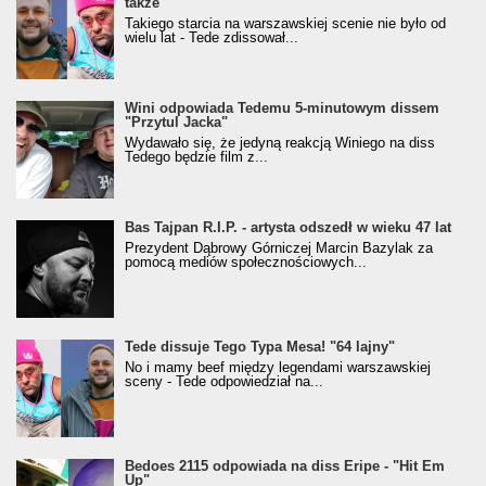
także
Takiego starcia na warszawskiej scenie nie było od
wielu lat - Tede zdissował...
Wini odpowiada Tedemu 5-minutowym dissem
"Przytul Jacka"
Wydawało się, że jedyną reakcją Winiego na diss
Tedego będzie film z...
Bas Tajpan R.I.P. - artysta odszedł w wieku 47 lat
Prezydent Dąbrowy Górniczej Marcin Bazylak za
pomocą mediów społecznościowych...
Tede dissuje Tego Typa Mesa! "64 lajny"
No i mamy beef między legendami warszawskiej
sceny - Tede odpowiedział na...
Bedoes 2115 odpowiada na diss Eripe - "Hit Em
Up"