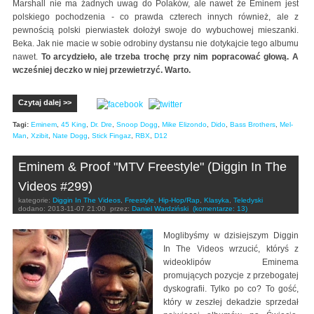
Marshall nie ma żadnych uwag do Polaków, ale nawet że Eminem jest
polskiego pochodzenia - co prawda czterech innych również, ale z
pewnością polski pierwiastek dołożył swoje do wybuchowej mieszanki.
Beka. Jak nie macie w sobie odrobiny dystansu nie dotykajcie tego albumu
nawet.
To arcydzieło, ale trzeba trochę przy nim popracować głową. A
wcześniej deczko w niej przewietrzyć. Warto.
Czytaj dalej >>
Tagi:
Eminem
,
45 King
,
Dr. Dre
,
Snoop Dogg
,
Mike Elizondo
,
Dido
,
Bass Brothers
,
Mel-
Man
,
Xzibit
,
Nate Dogg
,
Stick Fingaz
,
RBX
,
D12
Eminem & Proof "MTV Freestyle" (Diggin In The
Videos #299)
kategorie:
Diggin In The Videos
,
Freestyle
,
Hip-Hop/Rap
,
Klasyka
,
Teledyski
dodano:
2013-11-07 21:00
przez:
Daniel Wardziński
(komentarze: 13)
Moglibyśmy w dzisiejszym Diggin
In The Videos wrzucić, któryś z
wideoklipów Eminema
promujących pozycje z przebogatej
dyskografii. Tylko po co? To gość,
który w zeszłej dekadzie sprzedał