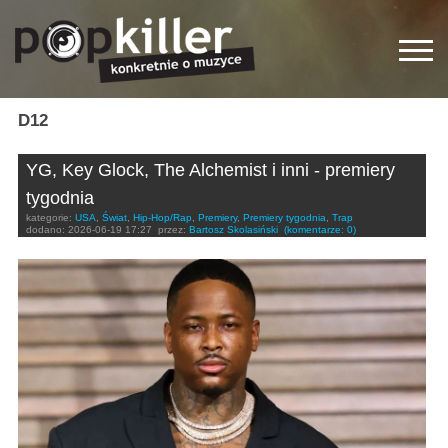
D12
YG, Key Glock, The Alchemist i inni - premiery
tygodnia
kategorie:
USA
,
Świat
,
Hip-Hop/Rap
,
Premiery
,
Premiery tygodnia
,
Trap
dodano:
2026-06-19 17:27
przez:
Bartosz Skolasiński
(komentarze: 0)