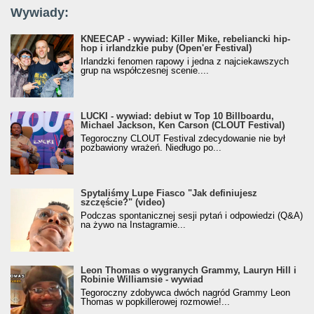
Wywiady:
KNEECAP - wywiad: Killer Mike, rebeliancki hip-
hop i irlandzkie puby (Open'er Festival)
Irlandzki fenomen rapowy i jedna z najciekawszych
grup na współczesnej scenie....
LUCKI - wywiad: debiut w Top 10 Billboardu,
Michael Jackson, Ken Carson (CLOUT Festival)
Tegoroczny CLOUT Festival zdecydowanie nie był
pozbawiony wrażeń. Niedługo po...
Spytaliśmy Lupe Fiasco "Jak definiujesz
szczęście?" (video)
Podczas spontanicznej sesji pytań i odpowiedzi (Q&A)
na żywo na Instagramie...
Leon Thomas o wygranych Grammy, Lauryn Hill i
Robinie Williamsie - wywiad
Tegoroczny zdobywca dwóch nagród Grammy Leon
Thomas w popkillerowej rozmowie!...