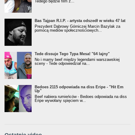
Tedego będzie film z...
Bas Tajpan R.I.P. - artysta odszedł w wieku 47 lat
Prezydent Dąbrowy Górniczej Marcin Bazylak za
pomocą mediów społecznościowych...
Tede dissuje Tego Typa Mesa! "64 lajny"
No i mamy beef między legendami warszawskiej
sceny - Tede odpowiedział na...
Bedoes 2115 odpowiada na diss Eripe - "Hit Em
Up"
Beef nabiera rumieńców - Bedoes odpowiada na diss
Eripe wywołany spięciem w...