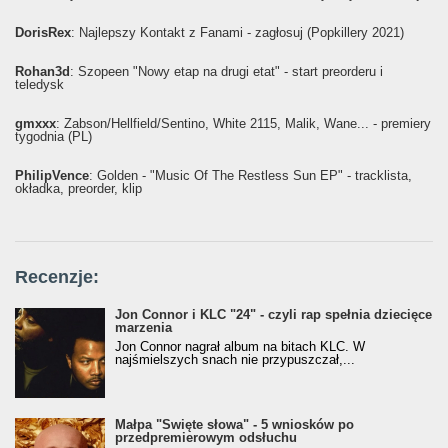
DorisRex
: Najlepszy Kontakt z Fanami - zagłosuj (Popkillery 2021)
Rohan3d
: Szopeen "Nowy etap na drugi etat" - start preorderu i
teledysk
gmxxx
: Żabson/Hellfield/Sentino, White 2115, Malik, Wane... - premiery
tygodnia (PL)
PhilipVence
: Golden - "Music Of The Restless Sun EP" - tracklista,
okładka, preorder, klip
Recenzje:
Jon Connor i KLC "24" - czyli rap spełnia dziecięce
marzenia
Jon Connor nagrał album na bitach KLC. W
najśmielszych snach nie przypuszczał,...
Małpa "Święte słowa" - 5 wniosków po
przedpremierowym odsłuchu