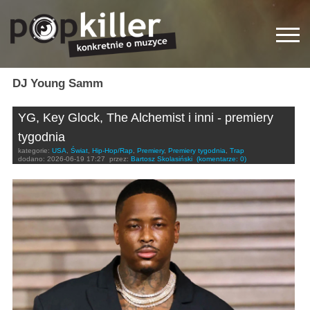
DJ Young Samm
YG, Key Glock, The Alchemist i inni - premiery
tygodnia
kategorie:
USA
,
Świat
,
Hip-Hop/Rap
,
Premiery
,
Premiery tygodnia
,
Trap
dodano:
2026-06-19 17:27
przez:
Bartosz Skolasiński
(komentarze: 0)