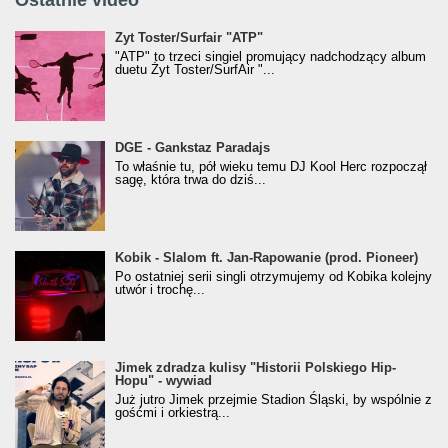
Ostatnie video
Żyt Toster/SurfAir - ATP VIDEO
Żyt Toster/Surfair "ATP"
"ATP" to trzeci singiel promujący nadchodzący album
duetu Żyt Toster/SurfAir "...
donGURALesko z nagrodą za
DGE - Gankstaz Paradajs
Klasyczny/Trueschoolowy Album Roku
To właśnie tu, pół wieku temu DJ Kool Herc rozpoczął
(Popkillery 2023)
sagę, która trwa do dziś...
Kobik - Slalom ft. Jan-Rapowanie (prod. Pioneer)
Kobik - Slalom ft. Jan-Rapowanie (prod. Pioneer)
[Official Music Visualiser]
Po ostatniej serii singli otrzymujemy od Kobika kolejny
utwór i trochę...
Jimek zdradza kulisy "Historii Polskiego Hip-
Jimek zdradza kulisy "Historii Polskiego Hip-
Hopu" - wywiad
Hopu" - wywiad
Już jutro Jimek przejmie Stadion Śląski, by wspólnie z
gośćmi i orkiestrą...