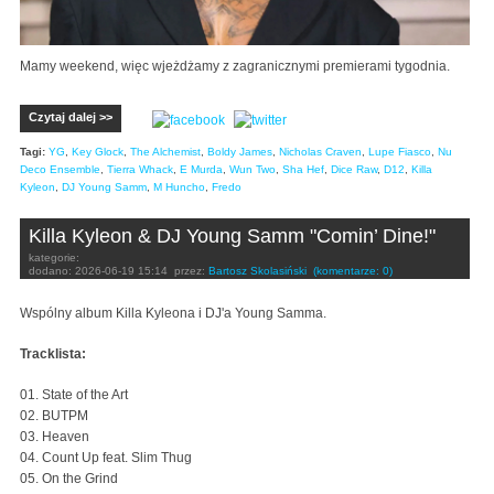
Mamy weekend, więc wjeżdżamy z zagranicznymi premierami tygodnia.
Czytaj dalej >>
Tagi:
YG
,
Key Glock
,
The Alchemist
,
Boldy James
,
Nicholas Craven
,
Lupe Fiasco
,
Nu
Deco Ensemble
,
Tierra Whack
,
E Murda
,
Wun Two
,
Sha Hef
,
Dice Raw
,
D12
,
Killa
Kyleon
,
DJ Young Samm
,
M Huncho
,
Fredo
Killa Kyleon & DJ Young Samm "Comin’ Dine!"
kategorie:
dodano:
2026-06-19 15:14
przez:
Bartosz Skolasiński
(komentarze: 0)
Wspólny album Killa Kyleona i DJ'a Young Samma.
Tracklista:
01. State of the Art
02. BUTPM
03. Heaven
04. Count Up feat. Slim Thug
05. On the Grind