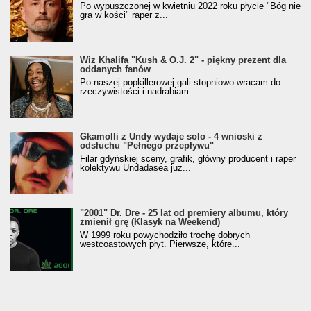
Po wypuszczonej w kwietniu 2022 roku płycie "Bóg nie
gra w kości" raper z...
Wiz Khalifa "Kush & O.J. 2" - piękny prezent dla
oddanych fanów
Po naszej popkillerowej gali stopniowo wracam do
rzeczywistości i nadrabiam...
Gkamolli z Undy wydaje solo - 4 wnioski z
odsłuchu "Pełnego przepływu"
Filar gdyńskiej sceny, grafik, główny producent i raper
kolektywu Undadasea już...
"2001" Dr. Dre - 25 lat od premiery albumu, który
zmienił grę (Klasyk na Weekend)
W 1999 roku powychodziło trochę dobrych
westcoastowych płyt. Pierwsze, które...