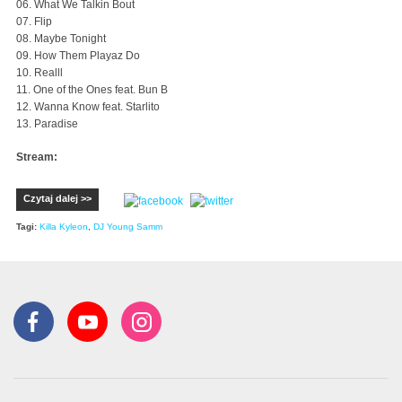
06. What We Talkin Bout
07. Flip
08. Maybe Tonight
09. How Them Playaz Do
10. Realll
11. One of the Ones feat. Bun B
12. Wanna Know feat. Starlito
13. Paradise
Stream:
Czytaj dalej >>
Tagi:
Killa Kyleon
,
DJ Young Samm