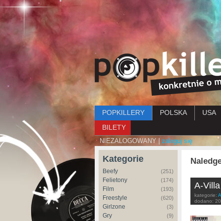
Menu główne
POPKILLERY
POLSKA
USA
BILETY
NIEZALOGOWANY |
zaloguj się
Kategorie
Naledg
Beefy
(251)
Felietony
(174)
A-Vill
Film
(193)
kategorie:
A
Freestyle
(620)
dodano:
20
Girlzone
(3)
Gry
(9)