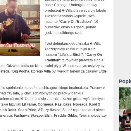
nas z Chicago. Undergroundowy
producent
A-Villa
przy wsparciu labelu
Closed Sessions
wypuścił swój
materiał
"Carry On Tradition"
. 16
numerów, około 40 gości, ponad
godzina solidnego rapu.
Tytuł debiutanckiego krążka
A-Villa
zaczerpnięty został z linijki
AZ
z
numeru
"Life's a Bitch"
.
"Carry On
Tradition"
to również pierwszy singiel
ału. Odzwierciedla on klimat całej płyty. W numerze tym usłyszymy
lsteda
i
Big Pooha
, którego
Villa
był wielkim fanem za czasów
Little
Popk
ał to spełnienie marzeń dla chicagowskiego beatmakera. Pracował
ad trzy lata, w chwilach wolnych od pracy w banku i
iem córeczki. Udało mu się zebrać pokaźne grono wyśmienitych
 takie tuzy jak
Lil Fame
,
Cormega
,
Ras Kass
,
Noreaga
,
Kool G
ctah Deck
,
Sean Price
,
AZ
czy
Havoc
. Są też reprezentanci nieco
eneracji:
Fashawn
,
Skyzoo
,
Elzhi
,
Freddie Gibbs
,
Termanology
czy