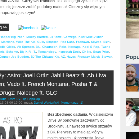
cenia
A-Villa "Carry On Tradition"
to dzieło jego życia i nie sądzi
mu się jeszcze zrobić podobny materiał. Cieszmy się więc tym
o naprawdę jest czym!
ej >>
Rapper Big Pooh
,
Mikkey Halsted
,
Lil Fame
,
Cormega
,
Killer Mike
,
Axtion
 Marciano
,
Willie The Kid
,
Guilty Simpson
,
Ras Kass
,
Fashawn
,
Skyzoo
,
Elzhi
,
ddie Gibbs
,
Vic Spencer
,
Blu
,
Chaundon
,
Reks
,
Noreaga
,
Kool G Rap
,
Twone
rtiz
,
Scheme
,
Big K.R.I.T.
,
Termanology
,
Inspectah Deck
,
Oh No
,
Sean Price
,
Popu
Connor
,
Joe Budden
,
BJ The Chicago Kid
,
AZ
,
Havoc
,
Freeway
,
Marcie Stewart
,
y: Astro; Joell Ortiz; Jahlil Beatz ft. Ab-Liva
n; Vado ft. French Montana, Pusha T &
Drugz; Naledge ft. GLC
udio
,
Drive By
,
Hip-Hop/Rap
13-08-06 15:00
przez:
Daniel Wardziński
(komentarze: 1)
Bez zbędnego gadania.
W dzisiejszym
Drive By ponownie zaczynamy od
Brooklynu, a nawet od dwóch strzałów
z BK. Pierwszy to małolat, który w
moich oczach już przerasta Joeya