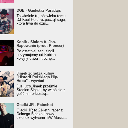
URALesko z nagrodą za
DGE - Gankstaz Paradajs
yczny/Trueschoolowy
To właśnie tu, pół wieku temu
m Roku (Popkillery 2023)
DJ Kool Herc rozpoczął sagę,
która trwa do dziś...
 - Slalom ft. Jan-
Kobik - Slalom ft. Jan-
wanie (prod. Pioneer)
Rapowanie (prod. Pioneer)
cial Music Visualiser]
Po ostatniej serii singli
otrzymujemy od Kobika
kolejny utwór i trochę...
k zdradza kulisy "Historii
Jimek zdradza kulisy
kiego Hip-Hopu" - wywiad
"Historii Polskiego Hip-
Hopu" - wywiad
Już jutro Jimek przejmie
Stadion Śląski, by wspólnie z
gośćmi i orkiestrą...
ki JR - Patoshot
Gładki JR - Patoshot
Gładki JR to 21-letni raper z
Dolnego Śląska i nowy
członek wytwórni TiW Music...