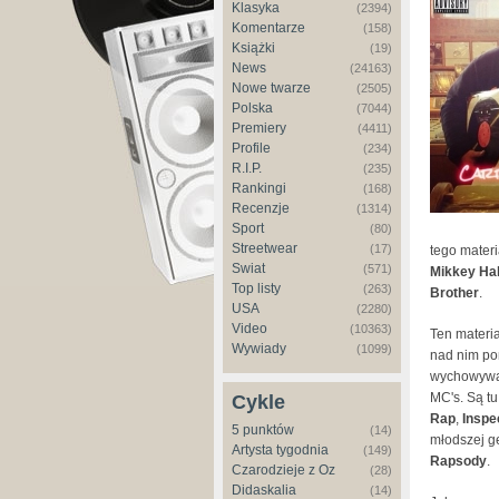
Klasyka
(2394)
Komentarze
(158)
Książki
(19)
News
(24163)
Nowe twarze
(2505)
Polska
(7044)
Premiery
(4411)
Profile
(234)
R.I.P.
(235)
Rankingi
(168)
Recenzje
(1314)
Sport
(80)
Streetwear
(17)
tego materi
Świat
(571)
Mikkey Ha
Top listy
(263)
Brother
.
USA
(2280)
Video
(10363)
Ten materi
Wywiady
(1099)
nad nim pon
wychowywan
MC's. Są tu
Cykle
Rap
,
Inspe
5 punktów
(14)
młodszej g
Artysta tygodnia
(149)
Rapsody
.
Czarodzieje z Oz
(28)
Didaskalia
(14)