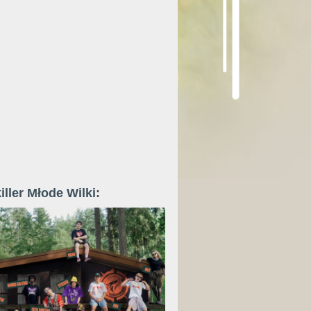
iller Młode Wilki: