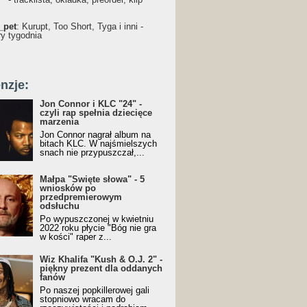
_pet
: Kurupt, Too Short, Tyga i inni -
ry tygodnia
nzje:
Jon Connor i KLC "24" -
czyli rap spełnia dziecięce
marzenia
Jon Connor nagrał album na
bitach KLC. W najśmielszych
snach nie przypuszczał,...
Małpa "Święte słowa" - 5
wniosków po
przedpremierowym
odsłuchu
Po wypuszczonej w kwietniu
2022 roku płycie "Bóg nie gra
w kości" raper z...
Wiz Khalifa "Kush & O.J. 2" -
piękny prezent dla oddanych
fanów
Po naszej popkillerowej gali
stopniowo wracam do