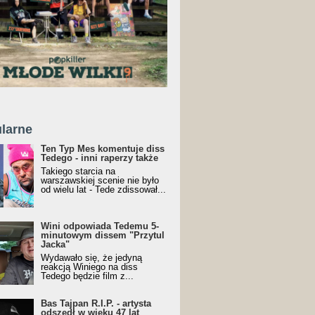
larne
Ten Typ Mes komentuje diss
Tedego - inni raperzy także
Takiego starcia na
warszawskiej scenie nie było
od wielu lat - Tede zdissował...
Wini odpowiada Tedemu 5-
minutowym dissem "Przytul
Jacka"
Wydawało się, że jedyną
reakcją Winiego na diss
Tedego będzie film z...
Bas Tajpan R.I.P. - artysta
odszedł w wieku 47 lat