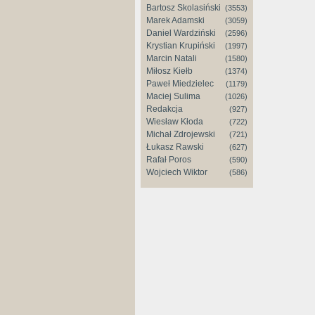
Bartosz Skolasiński
(3553)
Marek Adamski
(3059)
Daniel Wardziński
(2596)
Krystian Krupiński
(1997)
Marcin Natali
(1580)
Miłosz Kiełb
(1374)
Paweł Miedzielec
(1179)
Maciej Sulima
(1026)
Redakcja
(927)
Wiesław Kłoda
(722)
Michał Zdrojewski
(721)
Łukasz Rawski
(627)
Rafał Poros
(590)
Wojciech Wiktor
(586)