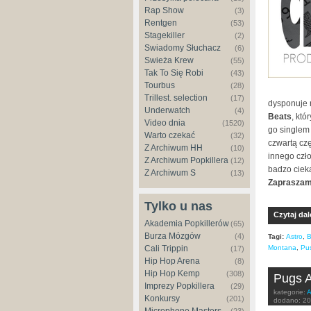
Rap Show
(3)
Rentgen
(53)
Stagekiller
(2)
Świadomy Słuchacz
(6)
Świeża Krew
(55)
Tak To Się Robi
(43)
Tourbus
(28)
Trillest. selection
(17)
dysponuje 
Underwatch
(4)
Beats
, kt
Video dnia
(1520)
go singlem
Warto czekać
(32)
czwartą cz
Z Archiwum HH
(10)
innego czł
Z Archiwum Popkillera
(12)
badzo ciek
Z Archiwum S
(13)
Zapraszam
Tylko u nas
Czytaj dal
Akademia Popkillerów
(65)
Burza Mózgów
(4)
Tagi:
Astro
,
Cali Trippin
Montana
,
Pu
(17)
Hip Hop Arena
(8)
Hip Hop Kemp
(308)
Pugs A
Imprezy Popkillera
(29)
kategorie:
A
Konkursy
(201)
dodano:
20