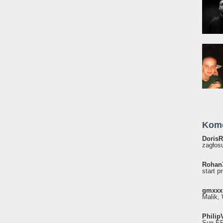
Kom
DorisR
zagłosu
Rohan
start p
gmxxx
Malik, 
Philip
Sun EP"