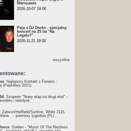
Warszawie
2026-10-07 19:00
Peja x DJ Decks - specjalny
koncert na 25 lat "Na
Legalu?"
2026-11-21 19:00
wszystkie
entowane:
ex
: Najlepszy Kontakt z Fanami -
j (Popkillery 2021)
3d
: Szopeen "Nowy etap na drugi etat" -
reorderu i teledysk
: Żabson/Hellfield/Sentino, White 2115,
Wane... - premiery tygodnia (PL)
Vence
: Golden - "Music Of The Restless
 - tracklista, okładka, preorder, klip