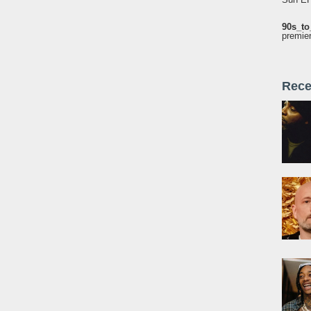
90s_to
premie
Rece