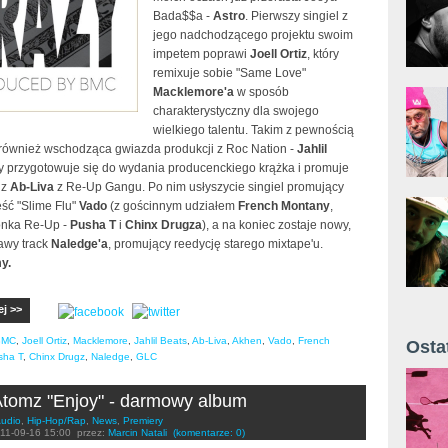
Bada$$a -
Astro
. Pierwszy singiel z
jego nadchodzącego projektu swoim
impetem poprawi
Joell Ortiz
, który
remixuje sobie "Same Love"
Macklemore'a
w sposób
charakterystyczny dla swojego
wielkiego talentu. Takim z pewnością
również wschodząca gwiazda produkcji z Roc Nation -
Jahlil
óry przygotowuje się do wydania producenckiego krążka i promuje
 z
Ab-Liva
z Re-Up Gangu. Po nim usłyszycie singiel promujący
ęść "Slime Flu"
Vado
(z gościnnym udziałem
French Montany
,
onka Re-Up -
Pusha T
i
Chinx Drugza
), a na koniec zostaje nowy,
awy track
Naledge'a
, promujący reedycję starego mixtape'u.
y.
ej >>
BMC
,
Joell Ortiz
,
Macklemore
,
Jahlil Beats
,
Ab-Liva
,
Akhen
,
Vado
,
French
Osta
sha T
,
Chinx Drugz
,
Naledge
,
GLC
Żyt 
tomz "Enjoy" - darmowy album
udio
,
Hip-Hop/Rap
,
News
,
Premiery
11-09-16 15:00
przez:
Marcin Natali
(komentarze: 0)