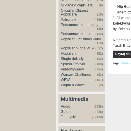
Microphone Masters
(23)
Mixtape'y Popkillera
(8)
Hip Hop
Oficjalny Chrzest
energic
Popkillera
(18)
Jeśli wam s
Patronaty
(4566)
kolektywu
Podsumowania dekady
(30)
byliście na
Podsumowania roku
(134)
Popkiller Christmas Party
Na produkcj
(16)
Yarah Brav
Popkiller Młode Wilki
(352)
Popkillery
(352)
Czytaj dal
Single dekady
(132)
Tagi:
News
,
P
Splash Festival
(100)
Videowywiady
(754)
Warsaw Challenge
(61)
WBW
(167)
Wojna o Wawel
(3)
Multimedia
Audio
(7058)
Galerie
(286)
Teledyski
(12130)