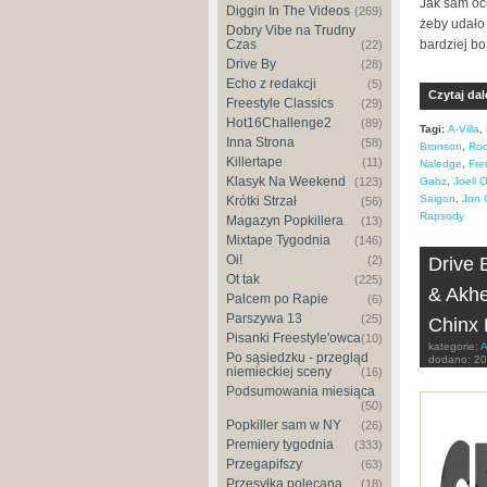
Jak sam o
Diggin In The Videos
(269)
żeby udało 
Dobry Vibe na Trudny
Czas
bardziej b
(22)
Drive By
(28)
Echo z redakcji
(5)
Czytaj dal
Freestyle Classics
(29)
Hot16Challenge2
(89)
Tagi:
A-Villa
,
Inna Strona
(58)
Bronson
,
Roc
Killertape
(11)
Naledge
,
Fre
Klasyk Na Weekend
(123)
Gabz
,
Joell O
Saigon
,
Jon 
Krótki Strzał
(56)
Rapsody
Magazyn Popkillera
(13)
Mixtape Tygodnia
(146)
Oi!
(2)
Drive B
Ot tak
(225)
& Akhe
Palcem po Rapie
(6)
Parszywa 13
(25)
Chinx 
Pisanki Freestyle'owca
(10)
kategorie:
A
Po sąsiedzku - przegląd
dodano:
20
niemieckiej sceny
(16)
Podsumowania miesiąca
(50)
Popkiller sam w NY
(26)
Premiery tygodnia
(333)
Przegapifszy
(63)
Przesyłka polecana
(18)