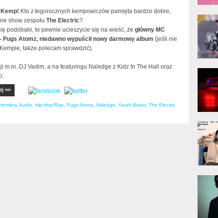
 Kemp!
Kto z tegorocznych kempowiczów pamięta bardzo dobre,
donG
zne show zespołu
The Electric
?
Klas
Albu
ię podobało, to pewnie ucieszycie się na wieść, że
główny MC
 - Pugs Atomz, niedawno wypuścił nowy darmowy album
(jeśli nie
 Kempie, także polecam sprawdzić).
i m.in. DJ Vadim, a na featuringu Naledge z Kidz In The Hall oraz
Kobik
o.
Rapo
[Offi
ej >>
remiery
,
Audio
,
Hip-Hop/Rap
,
Pugs Atomz
,
Naledge
,
Yarah Bravo
,
The Electric
Jime
Pols
Gład