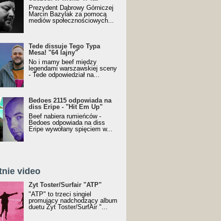
Prezydent Dąbrowy Górniczej
Marcin Bazylak za pomocą
mediów społecznościowych...
Tede dissuje Tego Typa
Mesa! "64 lajny"
No i mamy beef między
legendami warszawskiej sceny
- Tede odpowiedział na...
Bedoes 2115 odpowiada na
diss Eripe - "Hit Em Up"
Beef nabiera rumieńców -
Bedoes odpowiada na diss
Eripe wywołany spięciem w...
tnie video
Toster/SurfAir - ATP VIDEO
Żyt Toster/Surfair "ATP"
"ATP" to trzeci singiel
promujący nadchodzący album
duetu Żyt Toster/SurfAir "...