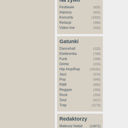
Na żywo
Festiwale
(825)
Imprezy
(601)
Koncerty
(1932)
Relacje
(366)
Video live
(426)
Gatunki
Dancehall
(122)
Elektronika
(758)
Funk
(298)
Grime
(215)
Hip-Hop/Rap
(33181)
Jazz
(374)
Pop
(645)
R&B
(892)
Reggae
(250)
Rock
(316)
Soul
(617)
Trap
(1173)
Redaktorzy
Mateusz Natali
(13671)