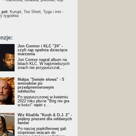
_pet
: Kurupt, Too Short, Tyga i inni -
ry tygodnia
nzje:
Jon Connor i KLC "24" -
czyli rap spełnia dziecięce
marzenia
Jon Connor nagrał album na
bitach KLC. W najśmielszych
snach nie przypuszczał,...
Małpa "Święte słowa" - 5
wniosków po
przedpremierowym
odsłuchu
Po wypuszczonej w kwietniu
2022 roku płycie "Bóg nie gra
w kości" raper z...
Wiz Khalifa "Kush & O.J. 2" -
piękny prezent dla oddanych
fanów
Po naszej popkillerowej gali
stopniowo wracam do