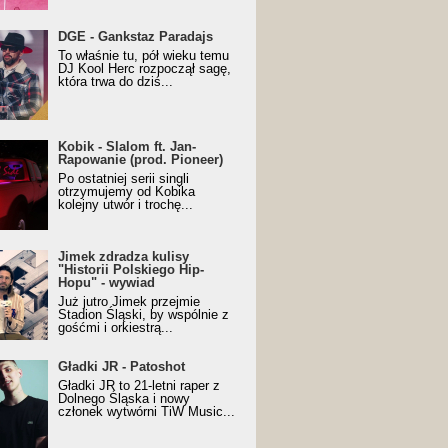
URALesko z nagrodą za
DGE - Gankstaz Paradajs
yczny/Trueschoolowy
To właśnie tu, pół wieku temu
m Roku (Popkillery 2023)
DJ Kool Herc rozpoczął sagę,
która trwa do dziś...
 - Slalom ft. Jan-
Kobik - Slalom ft. Jan-
wanie (prod. Pioneer)
Rapowanie (prod. Pioneer)
cial Music Visualiser]
Po ostatniej serii singli
otrzymujemy od Kobika
kolejny utwór i trochę...
k zdradza kulisy "Historii
Jimek zdradza kulisy
kiego Hip-Hopu" - wywiad
"Historii Polskiego Hip-
Hopu" - wywiad
Już jutro Jimek przejmie
Stadion Śląski, by wspólnie z
gośćmi i orkiestrą...
ki JR - Patoshot
Gładki JR - Patoshot
Gładki JR to 21-letni raper z
Dolnego Śląska i nowy
członek wytwórni TiW Music...