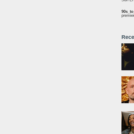
90s_to
premie
Rece