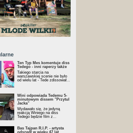
larne
Ten Typ Mes komentuje diss
Tedego - inni raperzy także
Takiego starcia na
warszawskiej scenie nie było
od wielu lat - Tede zdissował...
Wini odpowiada Tedemu 5-
minutowym dissem "Przytul
Jacka"
Wydawało się, że jedyną
reakcją Winiego na diss
Tedego będzie film z...
Bas Tajpan R.I.P. - artysta
odszedł w wieku 47 lat