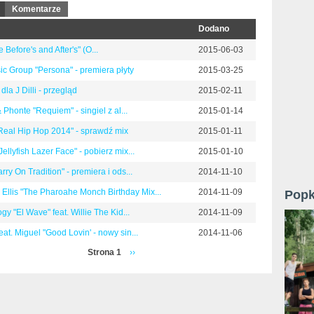
(aktywna karta)
Komentarze
Dodano
 Before's and After's" (O...
2015-06-03
ic Group "Persona" - premiera płyty
2015-03-25
dla J Dilli - przegląd
2015-02-11
Phonte "Requiem" - singiel z al...
2015-01-14
Real Hip Hop 2014" - sprawdź mix
2015-01-11
Jellyfish Lazer Face" - pobierz mix...
2015-01-10
arry On Tradition" - premiera i ods...
2014-11-10
 Ellis "The Pharoahe Monch Birthday Mix...
2014-11-09
Popk
y "El Wave" feat. Willie The Kid...
2014-11-09
eat. Miguel "Good Lovin' - nowy sin...
2014-11-06
Strona 1
››