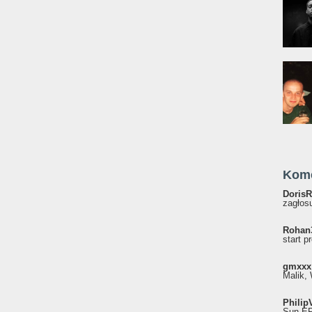
Kom
DorisR
zagłosu
Rohan
start p
gmxxx
Malik, 
Philip
Sun EP"