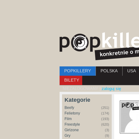
Menu główne
POPKILLERY
POLSKA
USA
BILETY
NIEZALOGOWANY |
zaloguj się
Kategorie
Beefy
(251)
Felietony
(174)
Film
(193)
Freestyle
(620)
Girlzone
(3)
Gry
(9)