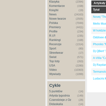
Klasyka
(2394)
Artykuły
Komentarze
(158)
Tytuł
Książki
(19)
News
(24163)
Novej "The
Nowe twarze
(2505)
Polska
(7044)
Mello Mus
Premiery
(4411)
W hołdzie 
Profile
(234)
R.I.P.
(235)
Oddisee & 
Rankingi
(168)
Recenzje
Phoniks "
(1314)
Sport
(80)
Dj QBert "
Streetwear
(17)
Świat
(571)
A-Villa "C
Top listy
(263)
Dj Raydar
USA
(2280)
Video
(10363)
Termanolog
Wywiady
(1099)
Ludacris f
Cykle
5 punktów
(14)
Artysta tygodnia
(149)
Czarodzieje z Oz
(28)
Didaskalia
(14)