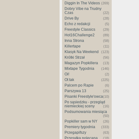
Diggin In The Videos
(269)
Dobry Vibe na Trudny
Czas
(22)
Drive By
(28)
Echo z redakcji
(5)
Freestyle Classics
(29)
Hot16Challenge2
(89)
Inna Strona
(58)
Killertape
(11)
Klasyk Na Weekend
(123)
Krótki Strzał
(56)
Magazyn Popkillera
(13)
Mixtape Tygodnia
(146)
Oi!
(2)
Ot tak
(225)
Palcem po Rapie
(6)
Parszywa 13
(25)
Pisanki Freestyle'owca
(10)
Po sąsiedzku - przegląd
niemieckiej sceny
(16)
Podsumowania miesiąca
(50)
Popkiller sam w NY
(26)
Premiery tygodnia
(333)
Przegapifszy
(63)
Przesyłka polecana
(18)