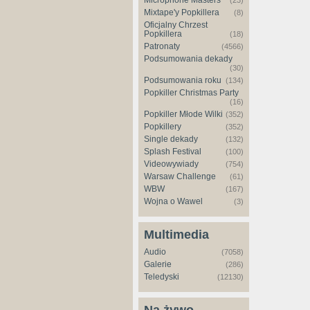
Microphone Masters
(23)
Mixtape'y Popkillera
(8)
Oficjalny Chrzest
Popkillera
(18)
Patronaty
(4566)
Podsumowania dekady
(30)
Podsumowania roku
(134)
Popkiller Christmas Party
(16)
Popkiller Młode Wilki
(352)
Popkillery
(352)
Single dekady
(132)
Splash Festival
(100)
Videowywiady
(754)
Warsaw Challenge
(61)
WBW
(167)
Wojna o Wawel
(3)
Multimedia
Audio
(7058)
Galerie
(286)
Teledyski
(12130)