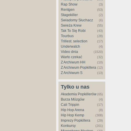
Rap Show
(3)
Rentgen
(53)
Stagekiller
(2)
Świadomy Słuchacz
(6)
Świeża Krew
(55)
Tak To Się Robi
(43)
Tourbus
(28)
Trillest. selection
(17)
Underwatch
(4)
Video dnia
(1520)
Warto czekać
(32)
Z Archiwum HH
(10)
Z Archiwum Popkillera
(12)
Z Archiwum S
(13)
Tylko u nas
Akademia Popkillerów
(65)
Burza Mózgów
(4)
Cali Trippin
(17)
Hip Hop Arena
(8)
Hip Hop Kemp
(308)
Imprezy Popkillera
(29)
Konkursy
(201)