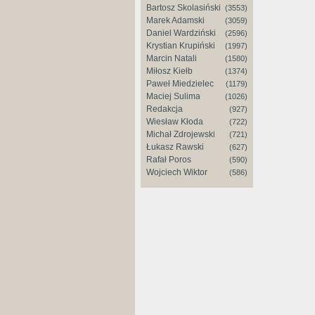
Bartosz Skolasiński
(3553)
Marek Adamski
(3059)
Daniel Wardziński
(2596)
Krystian Krupiński
(1997)
Marcin Natali
(1580)
Miłosz Kiełb
(1374)
Paweł Miedzielec
(1179)
Maciej Sulima
(1026)
Redakcja
(927)
Wiesław Kłoda
(722)
Michał Zdrojewski
(721)
Łukasz Rawski
(627)
Rafał Poros
(590)
Wojciech Wiktor
(586)