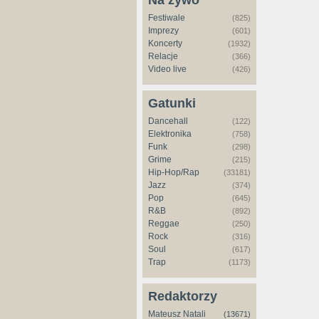
Na żywo
Festiwale
(825)
Imprezy
(601)
Koncerty
(1932)
Relacje
(366)
Video live
(426)
Gatunki
Dancehall
(122)
Elektronika
(758)
Funk
(298)
Grime
(215)
Hip-Hop/Rap
(33181)
Jazz
(374)
Pop
(645)
R&B
(892)
Reggae
(250)
Rock
(316)
Soul
(617)
Trap
(1173)
Redaktorzy
Mateusz Natali
(13671)