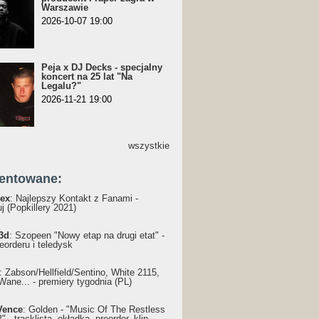
Warszawie
2026-10-07 19:00
Peja x DJ Decks - specjalny
koncert na 25 lat "Na
Legalu?"
2026-11-21 19:00
wszystkie
entowane:
ex
: Najlepszy Kontakt z Fanami -
j (Popkillery 2021)
3d
: Szopeen "Nowy etap na drugi etat" -
reorderu i teledysk
: Żabson/Hellfield/Sentino, White 2115,
Wane... - premiery tygodnia (PL)
Vence
: Golden - "Music Of The Restless
 - tracklista, okładka, preorder, klip