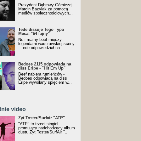
Prezydent Dąbrowy Górniczej
Marcin Bazylak za pomocą
mediów społecznościowych...
Tede dissuje Tego Typa
Mesa! "64 lajny"
No i mamy beef między
legendami warszawskiej sceny
- Tede odpowiedział na...
Bedoes 2115 odpowiada na
diss Eripe - "Hit Em Up"
Beef nabiera rumieńców -
Bedoes odpowiada na diss
Eripe wywołany spięciem w...
tnie video
Toster/SurfAir - ATP VIDEO
Żyt Toster/Surfair "ATP"
"ATP" to trzeci singiel
promujący nadchodzący album
duetu Żyt Toster/SurfAir "...