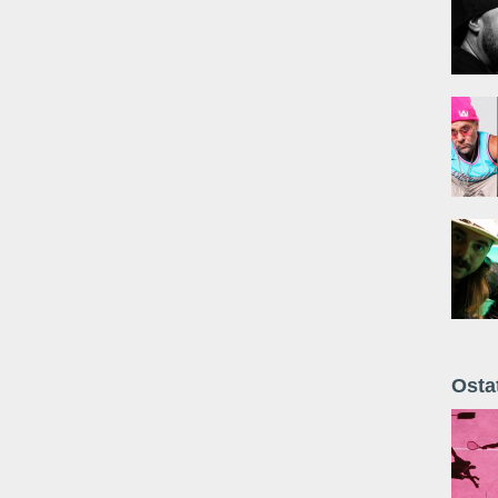
Osta
Żyt 