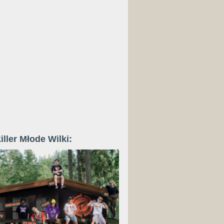
iller Młode Wilki: