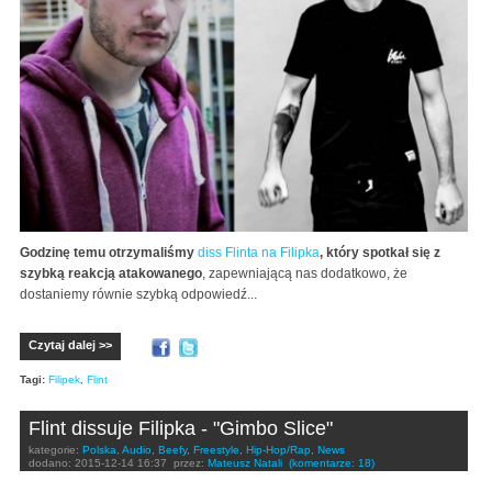
Godzinę temu otrzymaliśmy
diss Flinta na Filipka
, który spotkał się z
szybką reakcją atakowanego
, zapewniającą nas dodatkowo, że
dostaniemy równie szybką odpowiedź...
Czytaj dalej >>
Tagi:
Filipek
,
Flint
Flint dissuje Filipka - "Gimbo Slice"
kategorie:
Polska
,
Audio
,
Beefy
,
Freestyle
,
Hip-Hop/Rap
,
News
dodano:
2015-12-14 16:37
przez:
Mateusz Natali
(komentarze: 18)