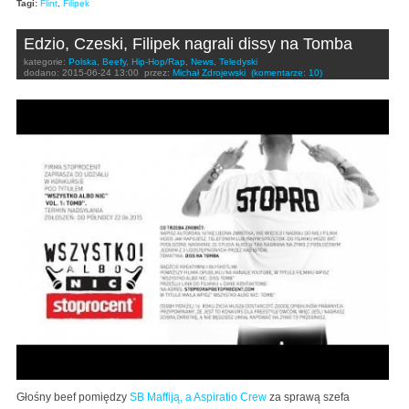
Tagi:
Flint
,
Filipek
Edzio, Czeski, Filipek nagrali dissy na Tomba
kategorie:
Polska
,
Beefy
,
Hip-Hop/Rap
,
News
,
Teledyski
dodano:
2015-06-24 13:00
przez:
Michał Zdrojewski
(komentarze: 10)
Głośny beef pomiędzy
SB Maffiją, a Aspiratio Crew
za sprawą szefa