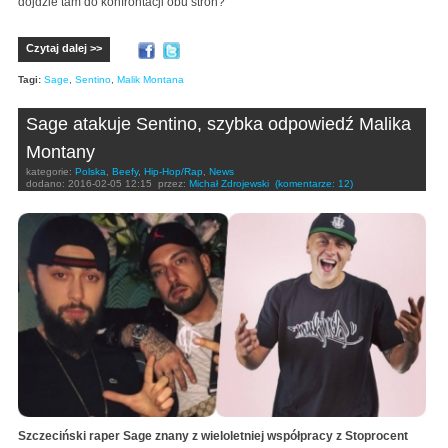
dojdzie tam do konfrontacji obu stron?
Czytaj dalej >>
Tagi:
Sage
,
Sentino
,
Malik Montana
Sage atakuje Sentino, szybka odpowiedź Malika
Montany
kategorie:
Polska
,
Beefy
,
Hip-Hop/Rap
,
News
dodano:
2016-02-05 12:15
przez:
Michał Zdrojewski
(komentarze: 12)
Szczeciński raper Sage znany z wieloletniej współpracy z Stoprocent