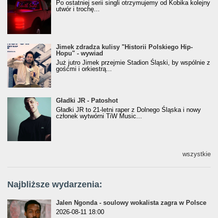
Po ostatniej serii singli otrzymujemy od Kobika kolejny
utwór i trochę...
Jimek zdradza kulisy "Historii Polskiego Hip-
Jimek zdradza kulisy "Historii Polskiego Hip-
Hopu" - wywiad
Hopu" - wywiad
Już jutro Jimek przejmie Stadion Śląski, by wspólnie z
gośćmi i orkiestrą...
Gładki JR - Patoshot
Gładki JR - Patoshot
Gładki JR to 21-letni raper z Dolnego Śląska i nowy
członek wytwórni TiW Music...
wszystkie
Najbliższe wydarzenia:
Jalen Ngonda - soulowy wokalista zagra w Polsce
2026-08-11 18:00