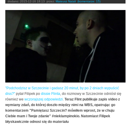
dodano:
2015-12-16 18:13
przez:
Mateusz Natali
(komentarze: 15)
"Podchodzisz w Szczecinie i gadasz 20 minut, by po 2 dniach wypuścić
diss?"
pytał Filipek po
dissie Flinta
, do rozmowy w Szczecinie odniósł się
również we
wczorajszej odpowiedzi
.
Teraz Flint publikuje zapis video z
wymiany zdań, do której doszło między nimi na WBS, opatrując go
komentarzem "Pamiętasz Szczecin? mówiłem wprost, że w chuju
Ciebie mam i Twoje zdanie"
‪#‎
nieklampinokio‬.
Natomiast Filipek
błyskawicznie odnosi się do materiału