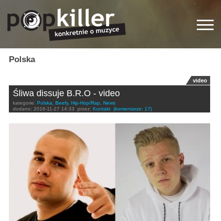
Polska
video
Śliwa dissuje B.R.O - video
kategorie:
Polska
,
Beefy
,
Hip-Hop/Rap
,
News
dodano:
2016-11-27 14:33
przez:
Kontakt
(komentarze: 17)