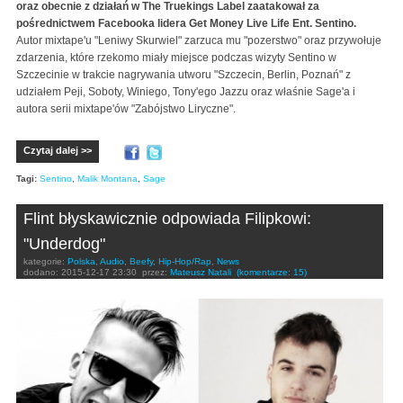
oraz obecnie z działań w The Truekings Label zaatakował za
pośrednictwem Facebooka lidera Get Money Live Life Ent. Sentino.
Autor mixtape'u "Leniwy Skurwiel" zarzuca mu "pozerstwo" oraz przywołuje
zdarzenia, które rzekomo miały miejsce podczas wizyty Sentino w
Szczecinie w trakcie nagrywania utworu "Szczecin, Berlin, Poznań" z
udziałem Peji, Soboty, Winiego, Tony'ego Jazzu oraz właśnie Sage'a i
autora serii mixtape'ów "Zabójstwo Liryczne".
Czytaj dalej >>
Tagi:
Sentino
,
Malik Montana
,
Sage
Flint błyskawicznie odpowiada Filipkowi:
"Underdog"
kategorie:
Polska
,
Audio
,
Beefy
,
Hip-Hop/Rap
,
News
dodano:
2015-12-17 23:30
przez:
Mateusz Natali
(komentarze: 15)