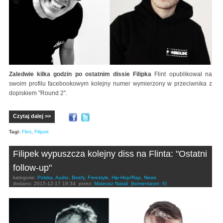
Zaledwie kilka godzin po ostatnim dissie Filipka
Flint opublikował na
swoim profilu facebookowym kolejny numer wymierzony w przeciwnika z
dopiskiem "Round 2".
Czytaj dalej >>
Tagi:
Flint
,
Filipek
Filipek wypuszcza kolejny diss na Flinta: "Ostatni
follow-up"
kategorie:
Polska
,
Audio
,
Beefy
,
Freestyle
,
Hip-Hop/Rap
,
News
dodano:
2015-12-17 19:34
przez:
Mateusz Natali
(komentarze: 6)