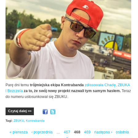
Parę dni temu
trójmiejska ekipa Kontrabanda
zdissowała Chadę, ZBUKA
i Bezczela
za to, że swój nowy projekt nazwali tym samym hasłem.
Teraz
do numeru ustosunkował się ZBUKU.
Czytaj dalej >>
Tagi:
ZBUKU
,
Kontrabanda
« pierwsza
‹ poprzednia
…
467
468
469
następna ›
ostatnia
Strony
»