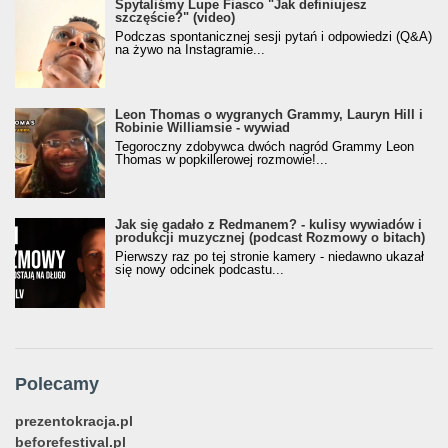
Spytaliśmy Lupe Fiasco "Jak definiujesz
szczęście?" (video)
Podczas spontanicznej sesji pytań i odpowiedzi (Q&A)
na żywo na Instagramie...
Leon Thomas o wygranych Grammy, Lauryn Hill i
Robinie Williamsie - wywiad
Tegoroczny zdobywca dwóch nagród Grammy Leon
Thomas w popkillerowej rozmowie!...
Jak się gadało z Redmanem? - kulisy wywiadów i
produkcji muzycznej (podcast Rozmowy o bitach)
Pierwszy raz po tej stronie kamery - niedawno ukazał
się nowy odcinek podcastu...
Polecamy
prezentokracja.pl
beforefestival.pl