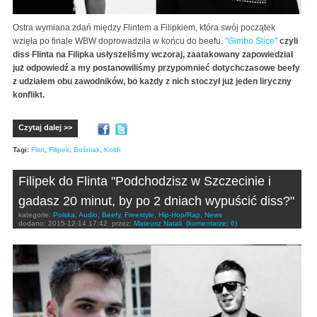
Ostra wymiana zdań między Flintem a Filipkiem, która swój początek
wzięła po finale WBW doprowadziła w końcu do beefu.
"Gimbo Slice"
czyli
diss Flinta na Filipka usłyszeliśmy wczoraj, zaatakowany zapowiedział
już odpowiedź a my postanowiliśmy przypomnieć dotychczasowe beefy
z udziałem obu zawodników, bo każdy z nich stoczył już jeden liryczny
konflikt.
Czytaj dalej >>
Tagi:
Flint
,
Filipek
,
Bośniak
,
Koldi
Filipek do Flinta "Podchodzisz w Szczecinie i
gadasz 20 minut, by po 2 dniach wypuścić diss?"
kategorie:
Polska
,
Audio
,
Beefy
,
Freestyle
,
Hip-Hop/Rap
,
News
dodano:
2015-12-14 17:42
przez:
Mateusz Natali
(komentarze: 6)