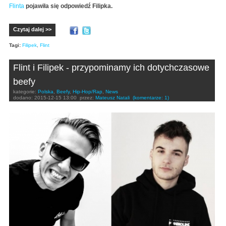
Flinta
pojawiła się odpowiedź Filipka.
Czytaj dalej >>
Tagi:
Filipek
,
Flint
Flint i Filipek - przypominamy ich dotychczasowe
beefy
kategorie:
Polska
,
Beefy
,
Hip-Hop/Rap
,
News
dodano:
2015-12-15 13:00
przez:
Mateusz Natali
(komentarze: 1)