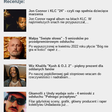
Recenzje:
Jon Connor i KLC "24" - czyli rap spełnia dziecięce
marzenia
Jon Connor nagrał album na bitach KLC. W
najśmielszych snach nie przypuszczał,...
Małpa "Święte słowa" - 5 wniosków po
przedpremierowym odsłuchu
Po wypuszczonej w kwietniu 2022 roku płycie "Bóg nie
gra w kości" raper z...
Wiz Khalifa "Kush & O.J. 2" - piękny prezent dla
oddanych fanów
Po naszej popkillerowej gali stopniowo wracam do
rzeczywistości i nadrabiam...
Gkamolli z Undy wydaje solo - 4 wnioski z
odsłuchu "Pełnego przepływu"
Filar gdyńskiej sceny, grafik, główny producent i raper
kolektywu Undadasea już...