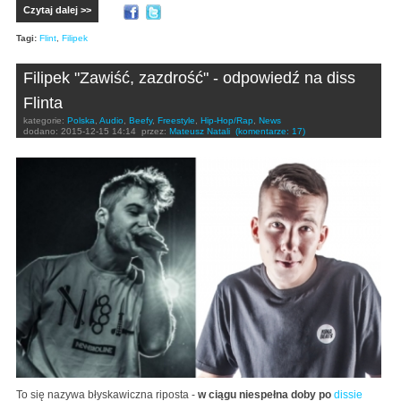
Czytaj dalej >>
Tagi:
Flint
,
Filipek
Filipek "Zawiść, zazdrość" - odpowiedź na diss
Flinta
kategorie:
Polska
,
Audio
,
Beefy
,
Freestyle
,
Hip-Hop/Rap
,
News
dodano:
2015-12-15 14:14
przez:
Mateusz Natali
(komentarze: 17)
To się nazywa błyskawiczna riposta -
w ciągu niespełna doby po
dissie