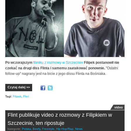
Po wczorajszym
filmiku z rozmowy w Szczecinie
Filipek postanowił nie
czekać na drugi diss Flinta i samemu zaatakować ponownie.
"Ostatni
follow-up" nagrany jest na bicie z jego dissu Flinta na Bośniaka.
Czytaj dalej >>
Tagi:
Filipek
,
Flint
video
Flint publikuje video z rozmowy z Filipkiem w
Szczecinie, ten ripostuje
kategorie:
Polska
,
Beefy
,
Freestyle
,
Hip-Hop/Rap
,
News