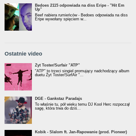
Bedoes 2115 odpowiada na diss Eripe - "Hit Em
Up"
Beef nabiera rumieńców - Bedoes odpowiada na diss
Eripe wywołany spięciem w...
Ostatnie video
Żyt Toster/SurfAir - ATP VIDEO
Żyt Toster/Surfair "ATP"
"ATP" to trzeci singiel promujący nadchodzący album
duetu Żyt Toster/SurfAir "...
donGURALesko z nagrodą za
DGE - Gankstaz Paradajs
Klasyczny/Trueschoolowy Album Roku
To właśnie tu, pół wieku temu DJ Kool Herc rozpoczął
(Popkillery 2023)
sagę, która trwa do dziś...
Kobik - Slalom ft. Jan-Rapowanie (prod. Pioneer)
Kobik - Slalom ft. Jan-Rapowanie (prod. Pioneer)
[Official Music Visualiser]