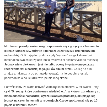
Możliwość przedpremierowego zapoznania się z gorącym albumem to
jedna z tych rzeczy, których słuchacze zazdroszczą dziennikarzom
najbardziej.
Odliczają dni, podczas gdy "wybrani" mogą katować już
materiał na swoich sprzętach, po to by szybciej dostarczyć jego recenzję.
Jednak wielu ciekawych jest nie tylko oceny i wystawionego przez
recenzenta x/6 a bardziej tego, jak ów album brzmi.
Co się na nim
znajdzie, jak można go scharakteryzować, na ile podobny jest do
poprzednika a na ile idzie w zupełnie inną stronę...
Pomyśleliśmy, że warto uchylać Wam rąbka tajemnicy i w tej kwestii - stąd
cykl "5 rzeczy, które powinieneś wiedzieć o...", w którym zdradzamy co
nieco odnośnie najbardziej wyczekiwanych produkcji, skupiając się
jednak na czym innym niż w recenzjach. Czego spodziewać się po 10
płycie w dorobku Mesa?