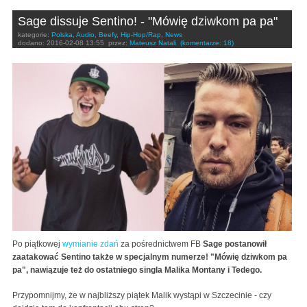
Sage dissuje Sentino! - "Mówię dziwkom pa pa"
kategorie:
Polska
,
Audio
,
Beefy
,
Hip-Hop/Rap
,
News
dodano:
2016-02-08 13:55
przez:
Mateusz Natali
(komentarze: 18)
Po piątkowej
wymianie zdań
za pośrednictwem FB
Sage postanowił
zaatakować Sentino także w specjalnym numerze! "Mówię dziwkom pa
pa", nawiązuje też do ostatniego singla Malika Montany i Tedego.
Przypomnijmy, że w najbliższy piątek Malik wystąpi w Szczecinie - czy