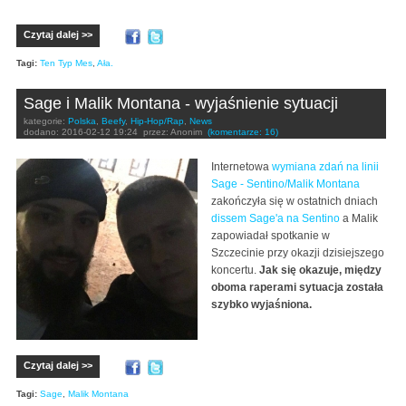
Czytaj dalej >>
Tagi:
Ten Typ Mes
,
Ała.
Sage i Malik Montana - wyjaśnienie sytuacji
kategorie:
Polska
,
Beefy
,
Hip-Hop/Rap
,
News
dodano:
2016-02-12 19:24
przez:
Anonim
(komentarze: 16)
Internetowa
wymiana zdań na linii
Sage - Sentino/Malik Montana
zakończyła się w ostatnich dniach
dissem Sage'a na Sentino
a Malik
zapowiadał spotkanie w
Szczecinie przy okazji dzisiejszego
koncertu.
Jak się okazuje, między
oboma raperami sytuacja została
szybko wyjaśniona.
Czytaj dalej >>
Tagi:
Sage
,
Malik Montana