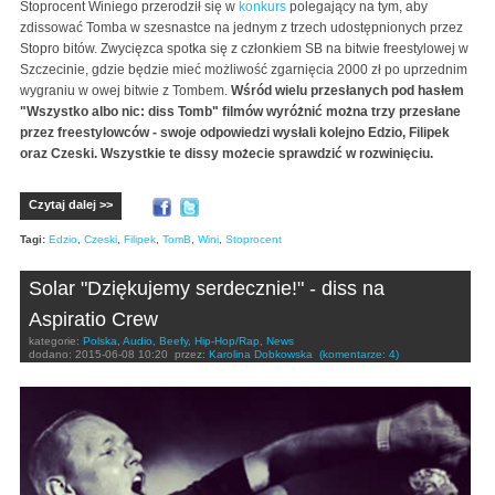
Stoprocent Winiego przerodził się w
konkurs
polegający na tym, aby
zdissować Tomba w szesnastce na jednym z trzech udostępnionych przez
Stopro bitów. Zwycięzca spotka się z członkiem SB na bitwie freestylowej w
Szczecinie, gdzie będzie mieć możliwość zgarnięcia 2000 zł po uprzednim
wygraniu w owej bitwie z Tombem.
Wśród wielu przesłanych pod hasłem
"Wszystko albo nic: diss Tomb" filmów wyróżnić można trzy przesłane
przez freestylowców - swoje odpowiedzi wysłali kolejno Edzio, Filipek
oraz Czeski. Wszystkie te dissy możecie sprawdzić w rozwinięciu.
Czytaj dalej >>
Tagi:
Edzio
,
Czeski
,
Filipek
,
TomB
,
Wini
,
Stoprocent
Solar "Dziękujemy serdecznie!" - diss na
Aspiratio Crew
kategorie:
Polska
,
Audio
,
Beefy
,
Hip-Hop/Rap
,
News
dodano:
2015-06-08 10:20
przez:
Karolina Dobkowska
(komentarze: 4)