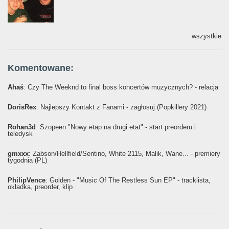
wszystkie
Komentowane:
Ahaś
: Czy The Weeknd to final boss koncertów muzycznych? - relacja
DorisRex
: Najlepszy Kontakt z Fanami - zagłosuj (Popkillery 2021)
Rohan3d
: Szopeen "Nowy etap na drugi etat" - start preorderu i
teledysk
gmxxx
: Żabson/Hellfield/Sentino, White 2115, Malik, Wane... - premiery
tygodnia (PL)
PhilipVence
: Golden - "Music Of The Restless Sun EP" - tracklista,
okładka, preorder, klip