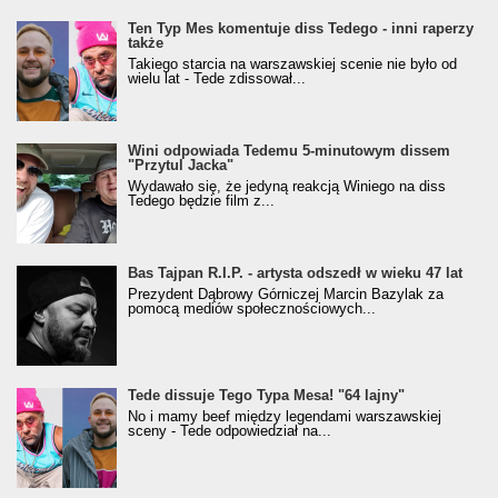
Ten Typ Mes komentuje diss Tedego - inni raperzy
także
Takiego starcia na warszawskiej scenie nie było od
wielu lat - Tede zdissował...
Wini odpowiada Tedemu 5-minutowym dissem
"Przytul Jacka"
Wydawało się, że jedyną reakcją Winiego na diss
Tedego będzie film z...
Bas Tajpan R.I.P. - artysta odszedł w wieku 47 lat
Prezydent Dąbrowy Górniczej Marcin Bazylak za
pomocą mediów społecznościowych...
Tede dissuje Tego Typa Mesa! "64 lajny"
No i mamy beef między legendami warszawskiej
sceny - Tede odpowiedział na...