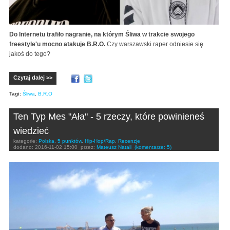
Do Internetu trafiło nagranie, na którym Śliwa w trakcie swojego
freestyle'u mocno atakuje B.R.O.
Czy warszawski raper odniesie się
jakoś do tego?
Czytaj dalej >>
Tagi:
Śliwa
,
B.R.O
Ten Typ Mes "Ała" - 5 rzeczy, które powinieneś
wiedzieć
kategorie:
Polska
,
5 punktów
,
Hip-Hop/Rap
,
Recenzje
dodano:
2016-11-02 15:00
przez:
Mateusz Natali
(komentarze: 5)