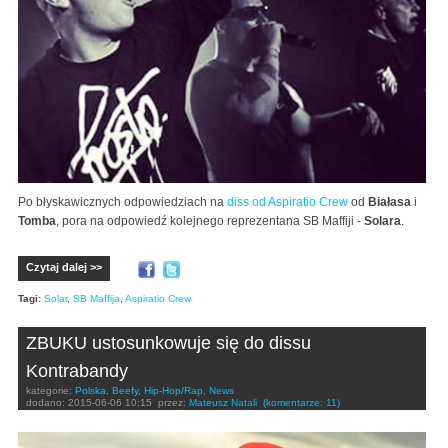
Po błyskawicznych odpowiedziach na
diss od Aspiratio Crew
od
Białasa
i
Tomba
, pora na odpowiedź kolejnego reprezentana SB Maffiji -
Solara
.
Czytaj dalej >>
Tagi:
Solar
,
SB Maffija
,
Aspiratio Crew
ZBUKU ustosunkowuje się do dissu
Kontrabandy
kategorie:
Polska
,
Beefy
,
Hip-Hop/Rap
,
News
dodano:
2015-06-06 10:15
przez:
Mateusz Natali
(komentarze: 11)