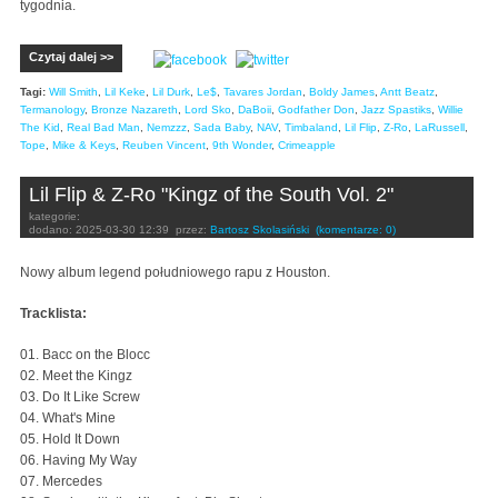
tygodnia.
Czytaj dalej >>
Tagi:
Will Smith
,
Lil Keke
,
Lil Durk
,
Le$
,
Tavares Jordan
,
Boldy James
,
Antt Beatz
,
Termanology
,
Bronze Nazareth
,
Lord Sko
,
DaBoii
,
Godfather Don
,
Jazz Spastiks
,
Willie
The Kid
,
Real Bad Man
,
Nemzzz
,
Sada Baby
,
NAV
,
Timbaland
,
Lil Flip
,
Z-Ro
,
LaRussell
,
Tope
,
Mike & Keys
,
Reuben Vincent
,
9th Wonder
,
Crimeapple
Lil Flip & Z-Ro "Kingz of the South Vol. 2"
kategorie:
dodano:
2025-03-30 12:39
przez:
Bartosz Skolasiński
(komentarze: 0)
Nowy album legend południowego rapu z Houston.
Tracklista:
01. Bacc on the Blocc
02. Meet the Kingz
03. Do It Like Screw
04. What's Mine
05. Hold It Down
06. Having My Way
07. Mercedes