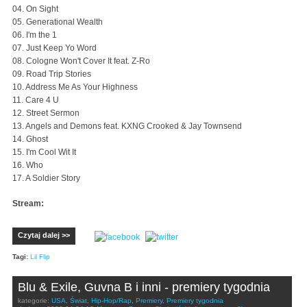
04. On Sight
05. Generational Wealth
06. I'm the 1
07. Just Keep Yo Word
08. Cologne Won't Cover It feat. Z-Ro
09. Road Trip Stories
10. Address Me As Your Highness
11. Care 4 U
12. Street Sermon
13. Angels and Demons feat. KXNG Crooked & Jay Townsend
14. Ghost
15. I'm Cool Wit It
16. Who
17. A Soldier Story
Stream:
Czytaj dalej >>
Tagi:
Lil Flip
Blu & Exile, Guvna B i inni - premiery tygodnia
kategorie:
USA
,
Świat
,
Hip-Hop/Rap
,
Premiery
,
Premiery tygodnia