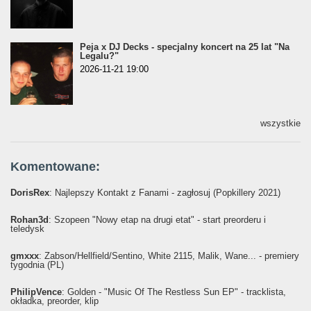
Peja x DJ Decks - specjalny koncert na 25 lat "Na
Legalu?"
2026-11-21 19:00
wszystkie
Komentowane:
DorisRex
: Najlepszy Kontakt z Fanami - zagłosuj (Popkillery 2021)
Rohan3d
: Szopeen "Nowy etap na drugi etat" - start preorderu i
teledysk
gmxxx
: Żabson/Hellfield/Sentino, White 2115, Malik, Wane... - premiery
tygodnia (PL)
PhilipVence
: Golden - "Music Of The Restless Sun EP" - tracklista,
okładka, preorder, klip