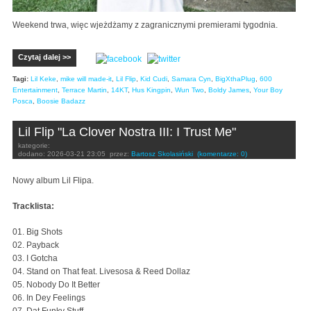
Weekend trwa, więc wjeżdżamy z zagranicznymi premierami tygodnia.
Czytaj dalej >>
Tagi:
Lil Keke
,
mike will made-it
,
Lil Flip
,
Kid Cudi
,
Samara Cyn
,
BigXthaPlug
,
600
Entertainment
,
Terrace Martin
,
14KT
,
Hus Kingpin
,
Wun Two
,
Boldy James
,
Your Boy
Posca
,
Boosie Badazz
Lil Flip "La Clover Nostra III: I Trust Me"
kategorie:
dodano:
2026-03-21 23:05
przez:
Bartosz Skolasiński
(komentarze: 0)
Nowy album Lil Flipa.
Tracklista:
01. Big Shots
02. Payback
03. I Gotcha
04. Stand on That feat. Livesosa & Reed Dollaz
05. Nobody Do It Better
06. In Dey Feelings