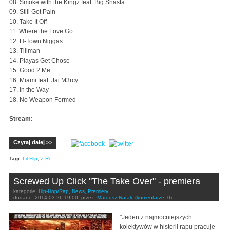
08. Smoke with the Kingz feat. Big Shasta
09. Still Got Pain
10. Take It Off
11. Where the Love Go
12. H-Town Niggas
13. Tillman
14. Playas Get Chose
15. Good 2 Me
16. Miami feat. Jai M3rcy
17. In the Way
18. No Weapon Formed
Stream:
Czytaj dalej >>
Tagi:
Lil Flip
,
Z-Ro
Screwed Up Click "The Take Over" - premiera
kategorie:
Hip-Hop/Rap
,
News
,
Premiery
dodano:
2014-03-26 19:00
przez:
Mateusz Natali
(komentarze: 0)
"Jeden z najmocniejszych
kolektywów w historii rapu pracuje