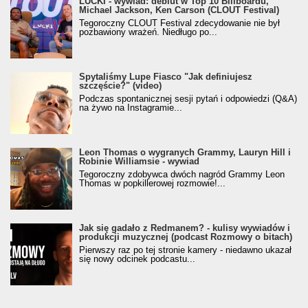
LUCKI - wywiad: debiut w Top 10 Billboardu,
Michael Jackson, Ken Carson (CLOUT Festival)
Tegoroczny CLOUT Festival zdecydowanie nie był
pozbawiony wrażeń. Niedługo po...
Spytaliśmy Lupe Fiasco "Jak definiujesz
szczęście?" (video)
Podczas spontanicznej sesji pytań i odpowiedzi (Q&A)
na żywo na Instagramie...
Leon Thomas o wygranych Grammy, Lauryn Hill i
Robinie Williamsie - wywiad
Tegoroczny zdobywca dwóch nagród Grammy Leon
Thomas w popkillerowej rozmowie!...
Jak się gadało z Redmanem? - kulisy wywiadów i
produkcji muzycznej (podcast Rozmowy o bitach)
Pierwszy raz po tej stronie kamery - niedawno ukazał
się nowy odcinek podcastu...