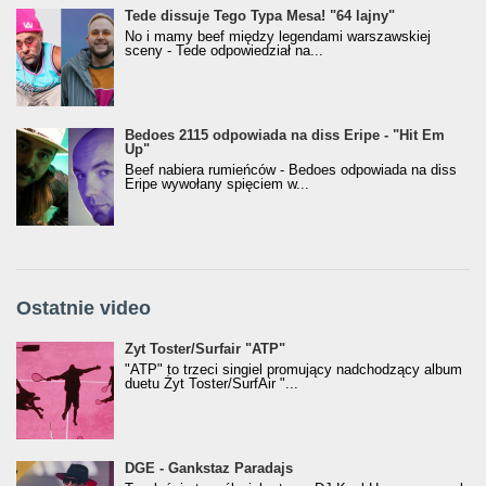
Tede dissuje Tego Typa Mesa! "64 lajny"
No i mamy beef między legendami warszawskiej
sceny - Tede odpowiedział na...
Bedoes 2115 odpowiada na diss Eripe - "Hit Em
Up"
Beef nabiera rumieńców - Bedoes odpowiada na diss
Eripe wywołany spięciem w...
Ostatnie video
Żyt Toster/SurfAir - ATP VIDEO
Żyt Toster/Surfair "ATP"
"ATP" to trzeci singiel promujący nadchodzący album
duetu Żyt Toster/SurfAir "...
donGURALesko z nagrodą za
DGE - Gankstaz Paradajs
Klasyczny/Trueschoolowy Album Roku