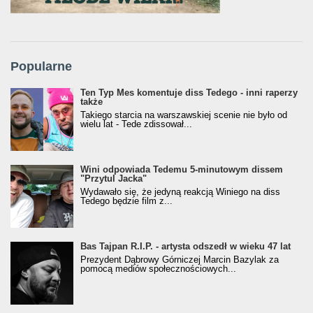
Popularne
Ten Typ Mes komentuje diss Tedego - inni raperzy
także
Takiego starcia na warszawskiej scenie nie było od
wielu lat - Tede zdissował...
Wini odpowiada Tedemu 5-minutowym dissem
"Przytul Jacka"
Wydawało się, że jedyną reakcją Winiego na diss
Tedego będzie film z...
Bas Tajpan R.I.P. - artysta odszedł w wieku 47 lat
Prezydent Dąbrowy Górniczej Marcin Bazylak za
pomocą mediów społecznościowych...