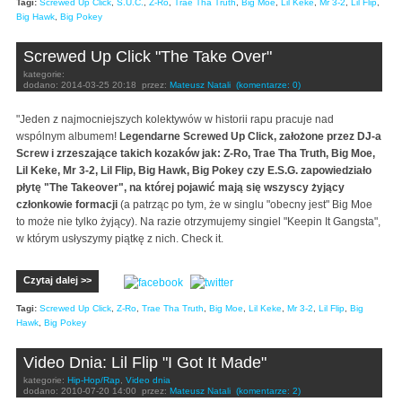
Tagi:
Screwed Up Click
,
S.U.C.
,
Z-Ro
,
Trae Tha Truth
,
Big Moe
,
Lil Keke
,
Mr 3-2
,
Lil Flip
,
Big Hawk
,
Big Pokey
Screwed Up Click "The Take Over"
kategorie:
dodano:
2014-03-25 20:18
przez:
Mateusz Natali
(komentarze: 0)
"Jeden z najmocniejszych kolektywów w historii rapu pracuje nad
wspólnym albumem!
Legendarne Screwed Up Click, założone przez DJ-a
Screw i zrzeszające takich kozaków jak: Z-Ro, Trae Tha Truth, Big Moe,
Lil Keke, Mr 3-2, Lil Flip, Big Hawk, Big Pokey czy E.S.G. zapowiedziało
płytę "The Takeover", na której pojawić mają się wszyscy żyjący
członkowie formacji
(a patrząc po tym, że w singlu "obecny jest" Big Moe
to może nie tylko żyjący). Na razie otrzymujemy singiel "Keepin It Gangsta",
w którym usłyszymy piątkę z nich. Check it.
Czytaj dalej >>
Tagi:
Screwed Up Click
,
Z-Ro
,
Trae Tha Truth
,
Big Moe
,
Lil Keke
,
Mr 3-2
,
Lil Flip
,
Big
Hawk
,
Big Pokey
Video Dnia: Lil Flip "I Got It Made"
kategorie:
Hip-Hop/Rap
,
Video dnia
dodano:
2010-07-20 14:00
przez:
Mateusz Natali
(komentarze: 2)