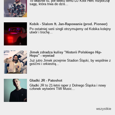
To właśnie tu, pół wieku temu DJ Kool Herc rozpoczął
(Popkillery 2023)
sagę, która trwa do dziś...
Kobik - Slalom ft. Jan-Rapowanie (prod. Pioneer)
Kobik - Slalom ft. Jan-Rapowanie (prod. Pioneer)
[Official Music Visualiser]
Po ostatniej serii singli otrzymujemy od Kobika kolejny
utwór i trochę...
Jimek zdradza kulisy "Historii Polskiego Hip-
Jimek zdradza kulisy "Historii Polskiego Hip-
Hopu" - wywiad
Hopu" - wywiad
Już jutro Jimek przejmie Stadion Śląski, by wspólnie z
gośćmi i orkiestrą...
Gładki JR - Patoshot
Gładki JR - Patoshot
Gładki JR to 21-letni raper z Dolnego Śląska i nowy
członek wytwórni TiW Music...
wszystkie