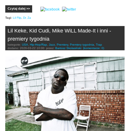
Czytaj dalej >>
Tagi:
Lil Flip
,
Dr. Za
Lil Keke, Kid Cudi, Mike WiLL Made-It i inni -
premiery tygodnia
kategorie:
USA
,
Hip-Hop/Rap
,
Jazz
,
Premiery
,
Premiery tygodnia
,
Trap
dodano:
2026-03-22 10:00
przez:
Bartosz Skolasiński
(komentarze: 0)