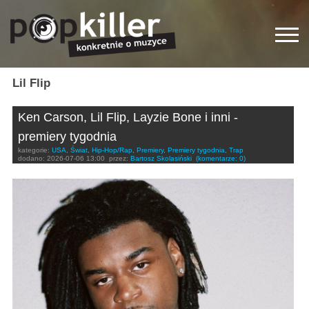
Lil Flip
Ken Carson, Lil Flip, Layzie Bone i inni -
premiery tygodnia
kategorie:
USA
,
Świat
,
Hip-Hop/Rap
,
Premiery
,
Premiery tygodnia
,
Trap
dodano:
2026-07-06 13:00
przez:
Bartosz Skolasiński
(komentarze: 0)