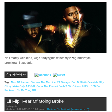
No i mamy weekend, więc tradycyjnie wracamy z zagranicznymi
premierami tygodnia.
Czytaj dalej >>
Tagi:
Nas
,
DJ Premier
,
Conway The Machine
,
21 Savage
,
Bun B
,
Statik Selektah
,
Shy
Glizzy
,
Moka Only
,
A-F-R-O
,
Snow Tha Product
,
Verb T
,
Vic Grimes
,
Lil Flip
,
BFB Da
Packman
,
Rio Da Yung OG
Lil Flip "Fear Of Going Broke"
kategorie:
dodano:
2025-12-13 15:28
przez:
Bartosz Skolasiński
(komentarze: 0)