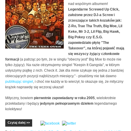
nad wspólnym albumem!
Legendarne Screwed Up Click,
założone przez DJ-a Screw i
zrzeszające takich kozaków jak:
Z-Ro, Trae Tha Truth, Big Moe, Lil
Keke, Mr 3-2, Lil Flip, Big Hawk,
Big Pokey czy E.S.G.
zapowiedziało płytę "The
Takeover", na której pojawić mają
się wszyscy żyjący członkowie
formacji
(a patrząc po tym, że w singlu "obecny jest" Big Moe to może nie
tylko żyjący). Na razie otrzymujemy singiel "Keepin It Gangsta", w którym
usłyszymy piątkę z nich. Check it. Jak dla mnie szykuje się jedna z bardziej
obiecujących pozycji najbliższych miesięcy." - pisaliśmy nie tak dawno
publikując singiel
, i choć nie każdy w to wierzył, to okazuje się, że mityczny
krążek naprawdę się wczoraj ukazał!
Mityczny, bowiem
pierwotnie zapowiadany w roku 2005
, wielokrotnie
przekładany i będący
jedynym pełnoprawnym dziełem
legendarnego
kolektywu!
Czytaj dalej >>