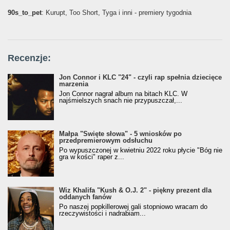
90s_to_pet
: Kurupt, Too Short, Tyga i inni - premiery tygodnia
Recenzje:
Jon Connor i KLC "24" - czyli rap spełnia dziecięce
marzenia
Jon Connor nagrał album na bitach KLC. W
najśmielszych snach nie przypuszczał,...
Małpa "Święte słowa" - 5 wniosków po
przedpremierowym odsłuchu
Po wypuszczonej w kwietniu 2022 roku płycie "Bóg nie
gra w kości" raper z...
Wiz Khalifa "Kush & O.J. 2" - piękny prezent dla
oddanych fanów
Po naszej popkillerowej gali stopniowo wracam do
rzeczywistości i nadrabiam...