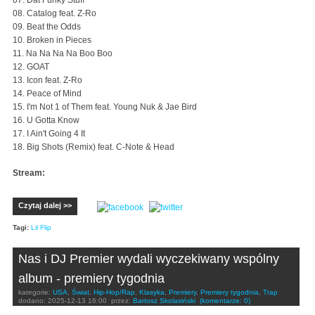
07. Dat Funky Stuff
08. Catalog feat. Z-Ro
09. Beat the Odds
10. Broken in Pieces
11. Na Na Na Na Boo Boo
12. GOAT
13. Icon feat. Z-Ro
14. Peace of Mind
15. I'm Not 1 of Them feat. Young Nuk & Jae Bird
16. U Gotta Know
17. I Ain't Going 4 It
18. Big Shots (Remix) feat. C-Note & Head
Stream:
Czytaj dalej >>
Tagi:
Lil Flip
Nas i DJ Premier wydali wyczekiwany wspólny
album - premiery tygodnia
kategorie:
USA
,
Świat
,
Hip-Hop/Rap
,
Klasyka
,
Premiery
,
Premiery tygodnia
,
Trap
dodano:
2025-12-13 16:00
przez:
Bartosz Skolasiński
(komentarze: 0)