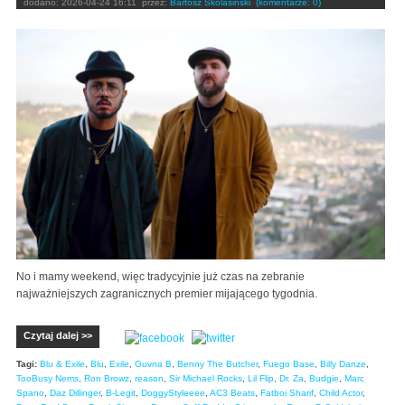
dodano:
2026-04-24 16:11
przez:
Bartosz Skolasiński
(komentarze: 0)
No i mamy weekend, więc tradycyjnie już czas na zebranie
najważniejszych zagranicznych premier mijającego tygodnia.
Czytaj dalej >>
Tagi:
Blu & Exile
,
Blu
,
Exile
,
Guvna B
,
Benny The Butcher
,
Fuego Base
,
Billy Danze
,
TooBusy Nems
,
Ron Browz
,
reason
,
Sir Michael Rocks
,
Lil Flip
,
Dr. Za
,
Budgie
,
Marc
Spano
,
Daz Dillinger
,
B-Legit
,
DoggyStyleeee
,
AC3 Beats
,
Fatboi Sharif
,
Child Actor
,