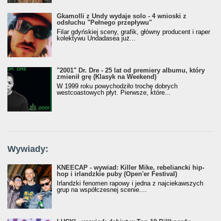
Gkamolli z Undy wydaje solo - 4 wnioski z
odsłuchu "Pełnego przepływu"
Filar gdyńskiej sceny, grafik, główny producent i raper
kolektywu Undadasea już...
"2001" Dr. Dre - 25 lat od premiery albumu, który
zmienił grę (Klasyk na Weekend)
W 1999 roku powychodziło trochę dobrych
westcoastowych płyt. Pierwsze, które...
Wywiady:
KNEECAP - wywiad: Killer Mike, rebeliancki hip-
hop i irlandzkie puby (Open'er Festival)
Irlandzki fenomen rapowy i jedna z najciekawszych
grup na współczesnej scenie....