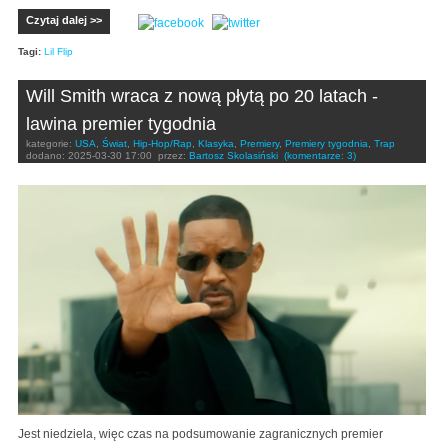
Czytaj dalej >>
Tagi:
Lil Flip
Will Smith wraca z nową płytą po 20 latach -
lawina premier tygodnia
kategorie:
USA
,
Świat
,
Hip-Hop/Rap
,
Klasyka
,
Premiery
,
Premiery tygodnia
,
Trap
dodano:
2025-03-30 17:00
przez:
Bartosz Skolasiński
(komentarze: 3)
Jest niedziela, więc czas na podsumowanie zagranicznych premier