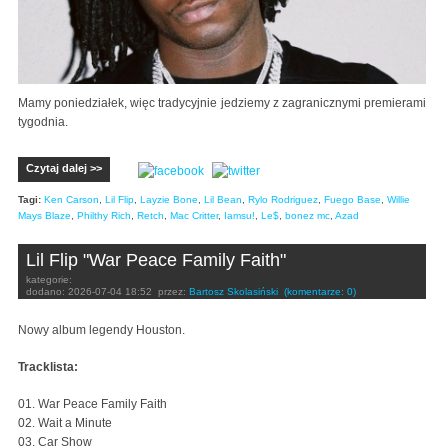
Mamy poniedziałek, więc tradycyjnie jedziemy z zagranicznymi premierami
tygodnia.
Czytaj dalej >>
Tagi:
Ken Carson
,
Lil Flip
,
Layzie Bone
,
Lil Bean
,
Rylo Rodriguez
,
Fuego Base
,
Willie
Mays Blaze
,
Philthy Rich
,
Retch
,
Mac Critter
,
Iamsu!
,
Le$
,
bonez mc
,
Azad
Lil Flip "War Peace Family Faith"
kategorie:
dodano:
2026-07-04 18:52
przez:
Bartosz Skolasiński
(komentarze: 0)
Nowy album legendy Houston.
Tracklista:
01. War Peace Family Faith
02. Wait a Minute
03. Car Show