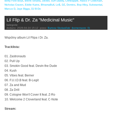
Betty Ford Boys
,
Brenk Sinatra
,
Dexter
,
Suff Daddy
,
Crimeapple
,
Rasco P Coldchain
,
Nicholas Craven
,
Eddie Kaine
,
BhramaBull
,
Le$
,
DZ
,
Domino
,
Bop Alloy
,
Substantial
,
Marcus D
,
Jaye Biggs
,
DJ B-Do
Lil Flip & Dr. Za "Medicinal Music"
kategorie:
dodano:
2026-04-24 15:12
przez:
Bartosz Skolasiński
(komentarze: 0)
Wspólny album Lil Flipa i Dr. Za.
Tracklista:
01. Zastronauts
02. Pull Up
03. Smokin Good feat. Devin the Dude
04. Kush
05. Vibes feat. Berner
06. F.U.I.D.B feat. B-Legit
07. Za and Mud
08. Za Drill
09. Cologne Won't Cover It feat. Z-Ro
10. Welcome 2 Cloverland feat. C-Note
Stream: