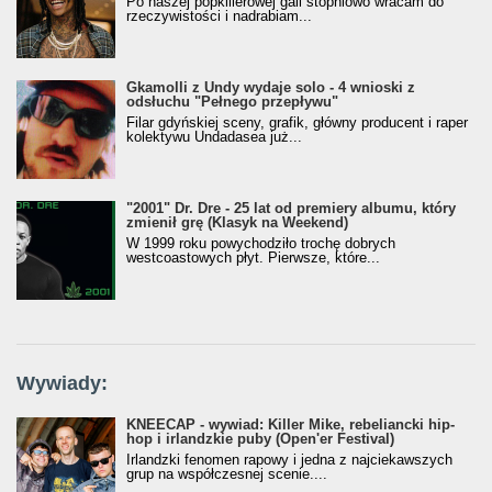
Po naszej popkillerowej gali stopniowo wracam do
rzeczywistości i nadrabiam...
Gkamolli z Undy wydaje solo - 4 wnioski z
odsłuchu "Pełnego przepływu"
Filar gdyńskiej sceny, grafik, główny producent i raper
kolektywu Undadasea już...
"2001" Dr. Dre - 25 lat od premiery albumu, który
zmienił grę (Klasyk na Weekend)
W 1999 roku powychodziło trochę dobrych
westcoastowych płyt. Pierwsze, które...
Wywiady:
KNEECAP - wywiad: Killer Mike, rebeliancki hip-
hop i irlandzkie puby (Open'er Festival)
Irlandzki fenomen rapowy i jedna z najciekawszych
grup na współczesnej scenie....