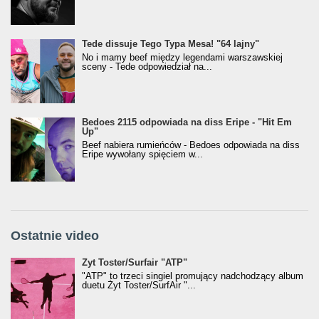
Tede dissuje Tego Typa Mesa! "64 lajny"
No i mamy beef między legendami warszawskiej
sceny - Tede odpowiedział na...
Bedoes 2115 odpowiada na diss Eripe - "Hit Em
Up"
Beef nabiera rumieńców - Bedoes odpowiada na diss
Eripe wywołany spięciem w...
Ostatnie video
Żyt Toster/SurfAir - ATP VIDEO
Żyt Toster/Surfair "ATP"
"ATP" to trzeci singiel promujący nadchodzący album
duetu Żyt Toster/SurfAir "...