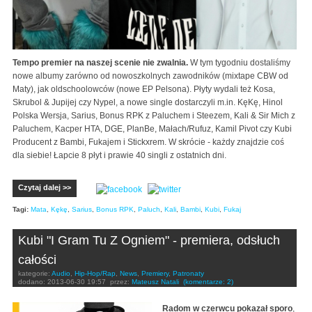
Tempo premier na naszej scenie nie zwalnia.
W tym tygodniu dostaliśmy
nowe albumy zarówno od nowoszkolnych zawodników (mixtape CBW od
Maty), jak oldschoolowców (nowe EP Pelsona). Płyty wydali też Kosa,
Skrubol & Jupijej czy Nypel, a nowe single dostarczyli m.in. KęKę, Hinol
Polska Wersja, Sarius, Bonus RPK z Paluchem i Steezem, Kali & Sir Mich z
Paluchem, Kacper HTA, DGE, PlanBe, Małach/Rufuz, Kamil Pivot czy Kubi
Producent z Bambi, Fukajem i Stickxrem. W skrócie - każdy znajdzie coś
dla siebie! Łapcie 8 płyt i prawie 40 singli z ostatnich dni.
Czytaj dalej >>
Tagi:
Mata
,
Kękę
,
Sarius
,
Bonus RPK
,
Paluch
,
Kali
,
Bambi
,
Kubi
,
Fukaj
Kubi "I Gram Tu Z Ogniem" - premiera, odsłuch
całości
kategorie:
Audio
,
Hip-Hop/Rap
,
News
,
Premiery
,
Patronaty
dodano:
2013-06-30 19:57
przez:
Mateusz Natali
(komentarze: 2)
Radom w czerwcu pokazał sporo
,