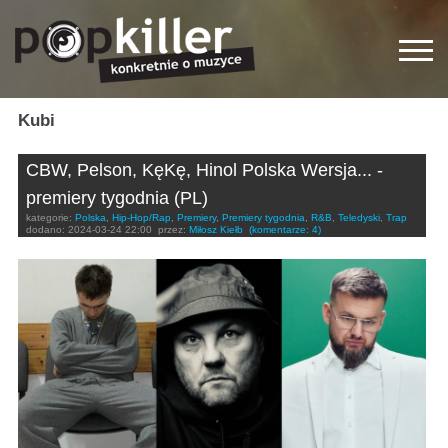
Kubi
CBW, Pelson, KęKę, Hinol Polska Wersja... -
premiery tygodnia (PL)
kategorie:
Polska
,
Hip-Hop/Rap
,
Premiery
,
Premiery tygodnia
,
R&B
,
Teledyski
,
Trap
dodano:
2024-03-24 22:00
przez:
Miłosz Kiełb
(komentarze: 4)