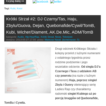
Czytaj dalej >>
Tagi:
Kubi
,
Kotzi
Krótki Strzał #2: DJ Czarny/Tas, Haju,
Zbylu/Guova, Dejan, Quebonafide/Cywil/TomB,
Kubi, Wicher/Diament, AK.De.Mic, ADM/TomB
kategorie:
Audio
,
Hip-Hop/Rap
,
Krótki Strzał
,
News
,
Teledyski
dodano:
2013-05-27 17:00
przez:
Mateusz Natali
(komentarze: 5)
Drugi odcinek Krótkiego Strzału i
kolejny przelot z luźnymi numerami
z ostatniego tygodnia przez
rodzime podziemie i jego
wszelakie odcienie.
Od singla DJ'a
Czarnego i Tasa z udziałem AB
czy powrotu
(na razie z luźnym
numerem)
Haja, poprzez singiel
Zbyla i Guovy
otwierający serię
Ladies Rap czy charakterny
radomski
singiel Kubiego aż po
porcję braggów od Quebonafide,
TomBa i Cywila.