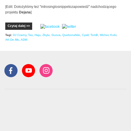
[Edit: Dołożyliśmy też "introsinglosnippetozapowiedź" nadchodzącego
projektu
Dejana
]
Czytaj dalej >>
Tagi:
DJ Czarny
,
Tas
,
Haju
,
Zbylu
,
Guova
,
Quebonafide
,
Cywil
,
TomB
,
Wicher
,
Kubi
,
AK.De.Mic
,
ADM