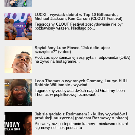
LUCKI - wywiad: debiut w Top 10 Billboardu,
Michael Jackson, Ken Carson (CLOUT Festival)
Tegoroczny CLOUT Festival zdecydowanie nie był
pozbawiony wrażeń. Niedługo po...
Spytaliśmy Lupe Fiasco "Jak definiujesz
szczęście?" (video)
Podczas spontanicznej sesji pytań i odpowiedzi (Q&A)
na żywo na Instagramie...
Leon Thomas o wygranych Grammy, Lauryn Hill i
Robinie Williamsie - wywiad
Tegoroczny zdobywca dwóch nagród Grammy Leon
Thomas w popkillerowej rozmowie!...
Jak się gadało z Redmanem? - kulisy wywiadów i
produkcji muzycznej (podcast Rozmowy o bitach)
Pierwszy raz po tej stronie kamery - niedawno ukazał
się nowy odcinek podcastu...