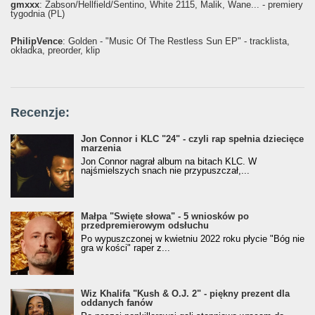
gmxxx
: Żabson/Hellfield/Sentino, White 2115, Malik, Wane... - premiery
tygodnia (PL)
PhilipVence
: Golden - "Music Of The Restless Sun EP" - tracklista,
okładka, preorder, klip
Recenzje:
Jon Connor i KLC "24" - czyli rap spełnia dziecięce
marzenia
Jon Connor nagrał album na bitach KLC. W
najśmielszych snach nie przypuszczał,...
Małpa "Święte słowa" - 5 wniosków po
przedpremierowym odsłuchu
Po wypuszczonej w kwietniu 2022 roku płycie "Bóg nie
gra w kości" raper z...
Wiz Khalifa "Kush & O.J. 2" - piękny prezent dla
oddanych fanów