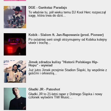
donGURALesko z nagrodą za
DGE - Gankstaz Paradajs
Klasyczny/Trueschoolowy Album Roku
To właśnie tu, pół wieku temu DJ Kool Herc rozpoczął
(Popkillery 2023)
sagę, która trwa do dziś...
Kobik - Slalom ft. Jan-Rapowanie (prod. Pioneer)
Kobik - Slalom ft. Jan-Rapowanie (prod. Pioneer)
[Official Music Visualiser]
Po ostatniej serii singli otrzymujemy od Kobika kolejny
utwór i trochę...
Jimek zdradza kulisy "Historii Polskiego Hip-
Jimek zdradza kulisy "Historii Polskiego Hip-
Hopu" - wywiad
Hopu" - wywiad
Już jutro Jimek przejmie Stadion Śląski, by wspólnie z
gośćmi i orkiestrą...
Gładki JR - Patoshot
Gładki JR - Patoshot
Gładki JR to 21-letni raper z Dolnego Śląska i nowy
członek wytwórni TiW Music...