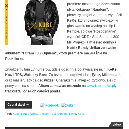
premierę miała długo oczekiwana
płyta
Kotziego "Rapdom"
,
pierwszy singiel z debiutu wypuścił
KęKę
, który również zwyciężył w
głosowaniu na występ na Hip Hop
Kempie, solowe "Rozpoznanie"
wypuścił
GDZ
z Sua Sponte i 300
Mil Projekt - a
miesiąc domyka
Kubi z Bandy Unikat ze swoim
albumem "I Gram Tu Z Ogniem", który premierę ma właśnie na
Popkillerze.
Znajdziemy tam 17 numerów, gdzie gościnnie pojawiają się m.in.
KęKę,
Kotzi, TPS, Wola czy Boro
. Za brzmienie odpowiadają
Tytuz, Milionbeats
oraz masterujący całość
Puzzel
. Charakternie, miejsko, życiowo, ale i z
pomysłem na siebie.
Album zamawiać możecie na
www.kubiunikat.pl
,
tracklista i odsłuch całości poniżej.
Czytaj dalej >>
Tagi:
Kubi
,
Banda Unikat
,
I Gram Tu Z Ogniem
,
Kękę
,
Kotzi
video