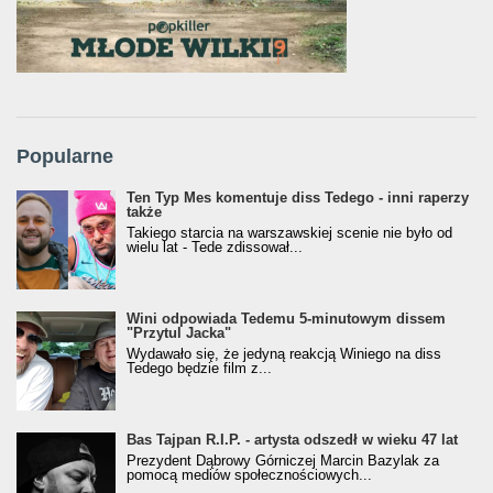
Popularne
Ten Typ Mes komentuje diss Tedego - inni raperzy
także
Takiego starcia na warszawskiej scenie nie było od
wielu lat - Tede zdissował...
Wini odpowiada Tedemu 5-minutowym dissem
"Przytul Jacka"
Wydawało się, że jedyną reakcją Winiego na diss
Tedego będzie film z...
Bas Tajpan R.I.P. - artysta odszedł w wieku 47 lat
Prezydent Dąbrowy Górniczej Marcin Bazylak za
pomocą mediów społecznościowych...