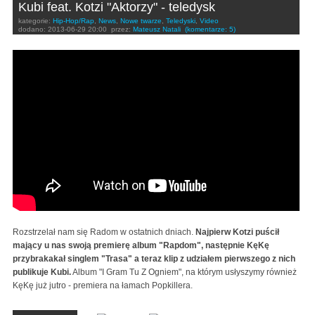
Kubi feat. Kotzi "Aktorzy" - teledysk
kategorie:
Hip-Hop/Rap
,
News
,
Nowe twarze
,
Teledyski
,
Video
dodano:
2013-06-29 20:00
przez:
Mateusz Natali
(komentarze: 5)
Kubi feat.Kotzi "Aktorzy"
Rozstrzelał nam się Radom w ostatnich dniach.
Najpierw Kotzi puścił
mający u nas swoją premierę album "Rapdom", następnie KęKę
przybrakakał singlem "Trasa" a teraz klip z udziałem pierwszego z nich
publikuje Kubi.
Album "I Gram Tu Z Ogniem", na którym usłyszymy również
KęKę już jutro - premiera na łamach Popkillera.