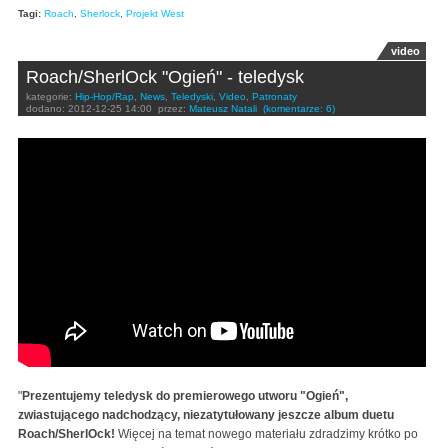
Tagi:
Roach
,
Sherlock
,
Projekt West
video
Roach/SherlOck "Ogień" - teledysk
kategorie:
Hip-Hop/Rap
,
News
,
Teledyski
,
Video
,
Patronaty
dodano:
2012-12-25 14:00
przez:
Mateusz Natali
(komentarze: 6)
Roach/SherlOck - Ogień [oficjalny teledysk]
"
Prezentujemy teledysk do premierowego utworu "Ogień",
zwiastującego nadchodzący, niezatytułowany jeszcze album duetu
Roach/SherlOck!
Więcej na temat nowego materiału zdradzimy krótko po