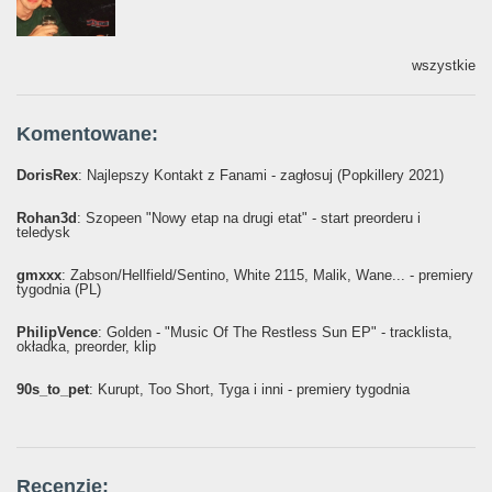
wszystkie
Komentowane:
DorisRex
: Najlepszy Kontakt z Fanami - zagłosuj (Popkillery 2021)
Rohan3d
: Szopeen "Nowy etap na drugi etat" - start preorderu i
teledysk
gmxxx
: Żabson/Hellfield/Sentino, White 2115, Malik, Wane... - premiery
tygodnia (PL)
PhilipVence
: Golden - "Music Of The Restless Sun EP" - tracklista,
okładka, preorder, klip
90s_to_pet
: Kurupt, Too Short, Tyga i inni - premiery tygodnia
Recenzje: