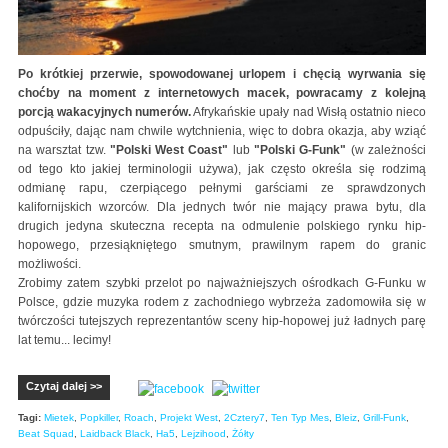
Po krótkiej przerwie, spowodowanej urlopem i chęcią wyrwania się
choćby na moment z internetowych macek, powracamy z kolejną
porcją wakacyjnych numerów.
Afrykańskie upały nad Wisłą ostatnio nieco
odpuściły, dając nam chwile wytchnienia, więc to dobra okazja, aby wziąć
na warsztat tzw.
"Polski West Coast"
lub
"Polski G-Funk"
(w zależności
od tego kto jakiej terminologii używa), jak często określa się rodzimą
odmianę rapu, czerpiącego pełnymi garściami ze sprawdzonych
kalifornijskich wzorców. Dla jednych twór nie mający prawa bytu, dla
drugich jedyna skuteczna recepta na odmulenie polskiego rynku hip-
hopowego, przesiąkniętego smutnym, prawilnym rapem do granic
możliwości.
Zrobimy zatem szybki przelot po najważniejszych ośrodkach G-Funku w
Polsce, gdzie muzyka rodem z zachodniego wybrzeża zadomowiła się w
twórczości tutejszych reprezentantów sceny hip-hopowej już ładnych parę
lat temu... lecimy!
Czytaj dalej >>
Tagi:
Mietek
,
Popkiller
,
Roach
,
Projekt West
,
2Cztery7
,
Ten Typ Mes
,
Bleiz
,
Grill-Funk
,
Beat Squad
,
Laidback Black
,
Ha5
,
Lejzihood
,
Żółty