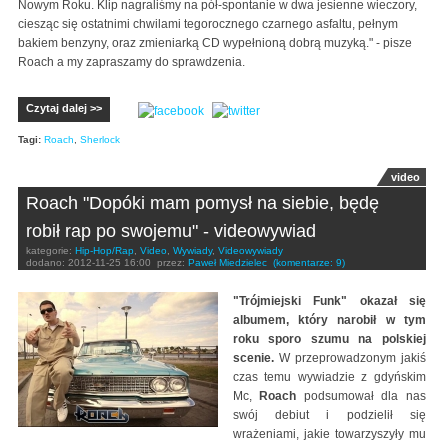
Nowym Roku. Klip nagraliśmy na pół-spontanie w dwa jesienne wieczory,
ciesząc się ostatnimi chwilami tegorocznego czarnego asfaltu, pełnym
bakiem benzyny, oraz zmieniarką CD wypełnioną dobrą muzyką." - pisze
Roach a my zapraszamy do sprawdzenia.
Czytaj dalej >>
Tagi:
Roach
,
Sherlock
video
Roach "Dopóki mam pomysł na siebie, będę
robił rap po swojemu" - videowywiad
kategorie:
Hip-Hop/Rap
,
Video
,
Wywiady
,
Videowywiady
dodano:
2012-11-25 16:00
przez:
Paweł Miedzielec
(komentarze: 9)
"Trójmiejski Funk" okazał się
albumem, który narobił w tym
roku sporo szumu na polskiej
scenie.
W przeprowadzonym jakiś
czas temu wywiadzie z gdyńskim
Mc,
Roach
podsumował dla nas
swój debiut i podzielił się
wrażeniami, jakie towarzyszyły mu