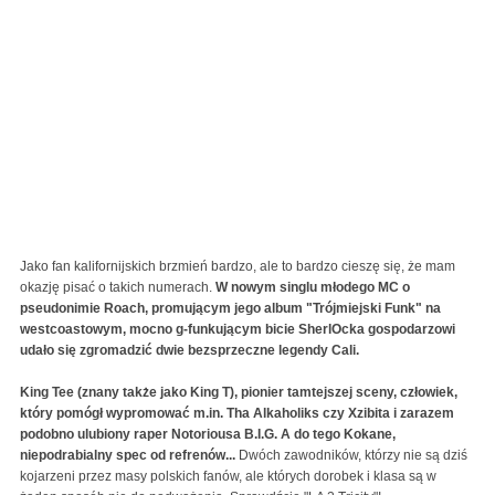
Jako fan kalifornijskich brzmień bardzo, ale to bardzo cieszę się, że mam
okazję pisać o takich numerach.
W nowym singlu młodego MC o
pseudonimie Roach, promującym jego album "Trójmiejski Funk" na
westcoastowym, mocno g-funkującym bicie SherlOcka gospodarzowi
udało się zgromadzić dwie bezsprzeczne legendy Cali.
King Tee (znany także jako King T), pionier tamtejszej sceny, człowiek,
który pomógł wypromować m.in. Tha Alkaholiks czy Xzibita i zarazem
podobno ulubiony raper Notoriousa B.I.G. A do tego Kokane,
niepodrabialny spec od refrenów...
Dwóch zawodników, którzy nie są dziś
kojarzeni przez masy polskich fanów, ale których dorobek i klasa są w