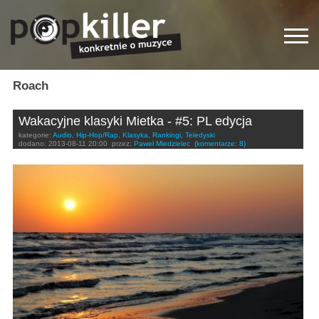
Roach
Wakacyjne klasyki Mietka - #5: PL edycja
kategorie:
Audio
,
Hip-Hop/Rap
,
Klasyka
,
Rankingi
,
Teledyski
dodano:
2013-08-11 20:00
przez:
Paweł Miedzielec
(komentarze: 8)