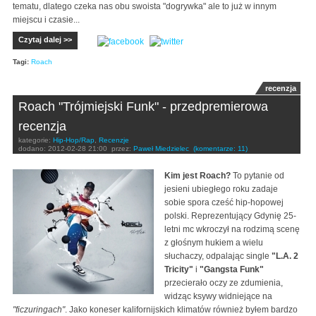
tematu, dlatego czeka nas obu swoista "dogrywka" ale to już w innym
miejscu i czasie...
Czytaj dalej >>
Tagi:
Roach
recenzja
Roach "Trójmiejski Funk" - przedpremierowa
recenzja
kategorie:
Hip-Hop/Rap
,
Recenzje
dodano:
2012-02-28 21:00
przez:
Paweł Miedzielec
(komentarze: 11)
Kim jest Roach?
To pytanie od
jesieni ubiegłego roku zadaje
sobie spora cześć hip-hopowej
polski. Reprezentujący Gdynię 25-
letni mc wkroczył na rodzimą scenę
z głośnym hukiem a wielu
słuchaczy, odpalając single
"L.A. 2
Tricity"
i
"Gangsta Funk"
przecierało oczy ze zdumienia,
widząc ksywy widniejące na
"ficzuringach"
. Jako koneser kalifornijskich klimatów również byłem bardzo