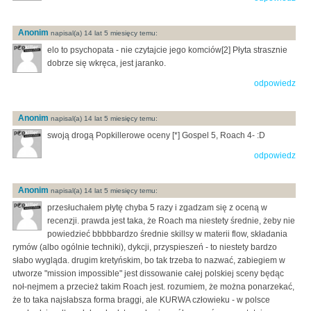
Anonim
napisal(a) 14 lat 5 miesięcy temu:
elo to psychopata - nie czytajcie jego komciów[2] Płyta strasznie
dobrze się wkręca, jest jaranko.
odpowiedz
Anonim
napisal(a) 14 lat 5 miesięcy temu:
swoją drogą Popkillerowe oceny [*] Gospel 5, Roach 4- :D
odpowiedz
Anonim
napisal(a) 14 lat 5 miesięcy temu:
przesłuchałem płytę chyba 5 razy i zgadzam się z oceną w
recenzji. prawda jest taka, że Roach ma niestety średnie, żeby nie
powiedzieć bbbbbardzo średnie skillsy w materii flow, składania
rymów (albo ogólnie techniki), dykcji, przyspieszeń - to niestety bardzo
słabo wygląda. drugim kretyńskim, bo tak trzeba to nazwać, zabiegiem w
utworze "mission impossible" jest dissowanie całej polskiej sceny będąc
noł-nejmem a przecież takim Roach jest. rozumiem, że można ponarzekać,
że to taka najsłabsza forma braggi, ale KURWA człowieku - w polsce