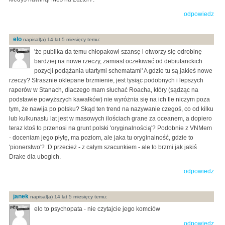
odpowiedz
elo
napisal(a) 14 lat 5 miesięcy temu:
'że publika da temu chłopakowi szansę i otworzy się odrobinę
bardziej na nowe rzeczy, zamiast oczekiwać od debiutanckich
pozycji podążania utartymi schematami' A gdzie tu są jakieś nowe
rzeczy? Strasznie oklepane brzmienie, jest tysiąc podobnych i lepszych
raperów w Stanach, dlaczego mam słuchać Roacha, który (sądząc na
podstawie powyższych kawałków) nie wyróżnia się na ich tle niczym poza
tym, że nawija po polsku? Skąd ten trend na nazywanie czegoś, co od kilku
lub kulkunastu lat jest w masowych ilościach grane za oceanem, a dopiero
teraz ktoś to przenosi na grunt polski 'oryginalnością'? Podobnie z VNMem
- doceniam jego płytę, ma poziom, ale jaka tu oryginalność, gdzie to
'pionerstwo'? :D przecież - z całym szacunkiem - ale to brzmi jak jakiś
Drake dla ubogich.
odpowiedz
janek
napisal(a) 14 lat 5 miesięcy temu:
elo to psychopata - nie czytajcie jego komciów
odpowiedz