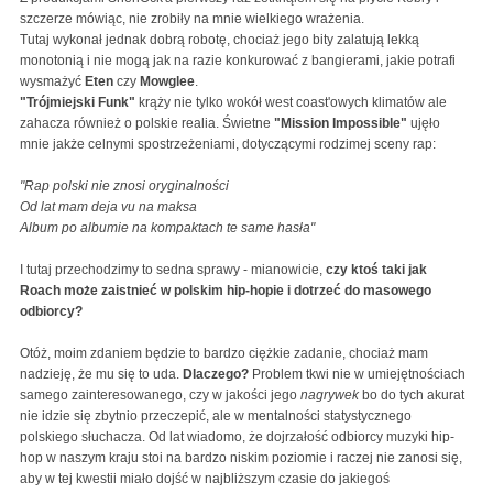
szczerze mówiąc, nie zrobiły na mnie wielkiego wrażenia.
Tutaj wykonał jednak dobrą robotę, chociaż jego bity zalatują lekką
monotonią i nie mogą jak na razie konkurować z bangierami, jakie potrafi
wysmażyć
Eten
czy
Mowglee
.
"Trójmiejski Funk"
krąży nie tylko wokół west coast'owych klimatów ale
zahacza również o polskie realia. Świetne
"Mission Impossible"
ujęło
mnie jakże celnymi spostrzeżeniami, dotyczącymi rodzimej sceny rap:
"Rap polski nie znosi oryginalności
Od lat mam deja vu na maksa
Album po albumie na kompaktach te same hasła"
I tutaj przechodzimy to sedna sprawy - mianowicie,
czy ktoś taki jak
Roach może zaistnieć w polskim hip-hopie i dotrzeć do masowego
odbiorcy?
Otóż, moim zdaniem będzie to bardzo ciężkie zadanie, chociaż mam
nadzieję, że mu się to uda.
Dlaczego?
Problem tkwi nie w umiejętnościach
samego zainteresowanego, czy w jakości jego
nagrywek
bo do tych akurat
nie idzie się zbytnio przeczepić, ale w mentalności statystycznego
polskiego słuchacza. Od lat wiadomo, że dojrzałość odbiorcy muzyki hip-
hop w naszym kraju stoi na bardzo niskim poziomie i raczej nie zanosi się,
aby w tej kwestii miało dojść w najbliższym czasie do jakiegoś