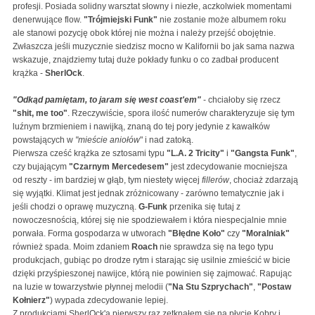
profesji. Posiada solidny warsztat słowny i niezłe, aczkolwiek momentami
denerwujące flow.
"Trójmiejski Funk"
nie zostanie może albumem roku
ale stanowi pozycję obok której nie można i należy przejść obojętnie.
Zwłaszcza jeśli muzycznie siedzisz mocno w Kalifornii bo jak sama nazwa
wskazuje, znajdziemy tutaj duże pokłady funku o co zadbał producent
krążka -
SherlOck
.
"Odkąd pamiętam, to jaram się west coast'em"
- chciałoby się rzecz
"shit, me too"
. Rzeczywiście, spora ilość numerów charakteryzuje się tym
luźnym brzmieniem i nawijką, znaną do tej pory jedynie z kawałków
powstających w
"mieście aniołów
" i nad zatoką.
Pierwsza cześć krążka ze sztosami typu
"L.A. 2 Tricity"
i
"Gangsta Funk"
,
czy bujającym
"Czarnym Mercedesem"
jest zdecydowanie mocniejsza
od reszty - im bardziej w głąb, tym niestety więcej
fillerów
, chociaż zdarzają
się wyjątki. Klimat jest jednak zróżnicowany - zarówno tematycznie jak i
jeśli chodzi o oprawę muzyczną.
G-Funk
przenika się tutaj z
nowoczesnością, której się nie spodziewałem i która niespecjalnie mnie
porwała. Forma gospodarza w utworach
"Błędne Koło"
czy
"Moralniak"
również spada. Moim zdaniem
Roach
nie sprawdza się na tego typu
produkcjach, gubiąc po drodze rytm i starając się usilnie zmieścić w bicie
dzięki przyśpieszonej nawijce, którą nie powinien się zajmować. Rapując
na luzie w towarzystwie płynnej melodii (
"Na Stu Szprychach"
,
"Postaw
Kołnierz"
) wypada zdecydowanie lepiej.
Z produkcjami SherlOck'a pierwszy raz zetknąłem się na płycie Kobry i