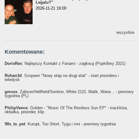
Legalu?"
2026-11-21 19:00
wszystkie
Komentowane:
DorisRex
: Najlepszy Kontakt z Fanami - zagłosuj (Popkillery 2021)
Rohan3d
: Szopeen "Nowy etap na drugi etat" - start preorderu i
teledysk
gmxxx
: Żabson/Hellfield/Sentino, White 2115, Malik, Wane... - premiery
tygodnia (PL)
PhilipVence
: Golden - "Music Of The Restless Sun EP" - tracklista,
okładka, preorder, klip
90s_to_pet
: Kurupt, Too Short, Tyga i inni - premiery tygodnia