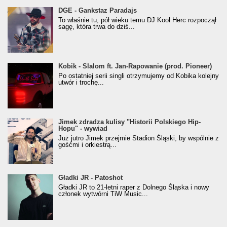
donGURALesko z nagrodą za
DGE - Gankstaz Paradajs
Klasyczny/Trueschoolowy Album Roku
To właśnie tu, pół wieku temu DJ Kool Herc rozpoczął
(Popkillery 2023)
sagę, która trwa do dziś...
Kobik - Slalom ft. Jan-Rapowanie (prod. Pioneer)
Kobik - Slalom ft. Jan-Rapowanie (prod. Pioneer)
[Official Music Visualiser]
Po ostatniej serii singli otrzymujemy od Kobika kolejny
utwór i trochę...
Jimek zdradza kulisy "Historii Polskiego Hip-
Jimek zdradza kulisy "Historii Polskiego Hip-
Hopu" - wywiad
Hopu" - wywiad
Już jutro Jimek przejmie Stadion Śląski, by wspólnie z
gośćmi i orkiestrą...
Gładki JR - Patoshot
Gładki JR - Patoshot
Gładki JR to 21-letni raper z Dolnego Śląska i nowy
członek wytwórni TiW Music...