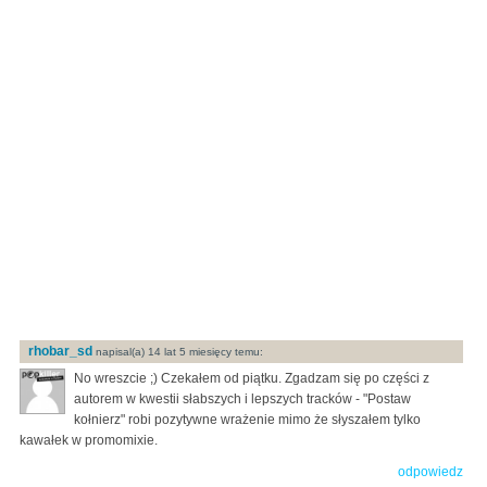
rhobar_sd
napisal(a) 14 lat 5 miesięcy temu:
No wreszcie ;) Czekałem od piątku. Zgadzam się po części z
autorem w kwestii słabszych i lepszych tracków - "Postaw
kołnierz" robi pozytywne wrażenie mimo że słyszałem tylko
kawałek w promomixie.
odpowiedz