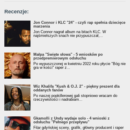
Recenzje:
Jon Connor i KLC "24" - czyli rap spełnia dziecięce
marzenia
Jon Connor nagrał album na bitach KLC. W
najśmielszych snach nie przypuszczał,...
Małpa "Święte słowa" - 5 wniosków po
przedpremierowym odsłuchu
Po wypuszczonej w kwietniu 2022 roku płycie "Bóg nie
gra w kości" raper z...
Wiz Khalifa "Kush & O.J. 2" - piękny prezent dla
oddanych fanów
Po naszej popkillerowej gali stopniowo wracam do
rzeczywistości i nadrabiam...
Gkamolli z Undy wydaje solo - 4 wnioski z
odsłuchu "Pełnego przepływu"
Filar gdyńskiej sceny, grafik, główny producent i raper