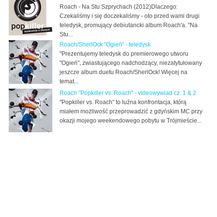
Roach - Na Stu Szprychach (2012)Dlaczego:
Czekaliśmy i się doczekaliśmy - oto przed wami drugi
teledysk, promujący debiutancki album Roach'a. "Na
Stu...
Roach/SherlOck "Ogień" - teledysk
"Prezentujemy teledysk do premierowego utworu
"Ogień", zwiastującego nadchodzący, niezatytułowany
jeszcze album duetu Roach/SherlOck! Więcej na
temat...
Roach "Popkiller vs. Roach" - videowywiad cz. 1 & 2
"Popkiller vs. Roach" to luźna konfrontacja, którą
miałem możliwość przeprowadzić z gdyńskim MC przy
okazji mojego weekendowego pobytu w Trójmieście...