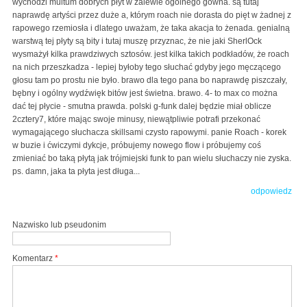
wychodzi multum dobrych płyt w zalewie ogólnego gówna. są tutaj
naprawdę artyści przez duże a, którym roach nie dorasta do pięt w żadnej z
rapowego rzemiosła i dlatego uważam, że taka akacja to żenada. genialną
warstwą tej płyty są bity i tutaj muszę przyznac, że nie jaki SherlOck
wysmażył kilka prawdziwych sztosów. jest kilka takich podkładów, że roach
na nich przeszkadza - lepiej byłoby tego słuchać gdyby jego męczącego
głosu tam po prostu nie było. brawo dla tego pana bo naprawdę piszczały,
bębny i ogólny wydźwięk bitów jest świetna. brawo. 4- to max co można
dać tej płycie - smutna prawda. polski g-funk dalej będzie miał oblicze
2cztery7, które mając swoje minusy, niewątpliwie potrafi przekonać
wymagającego słuchacza skillsami czysto rapowymi. panie Roach - korek
w buzie i ćwiczymi dykcje, próbujemy nowego flow i próbujemy coś
zmieniać bo taką płytą jak trójmiejski funk to pan wielu słuchaczy nie zyska.
ps. damn, jaka ta płyta jest długa...
odpowiedz
Nazwisko lub pseudonim
Komentarz
*