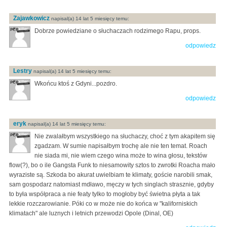
Zajawkowicz
napisal(a) 14 lat 5 miesięcy temu:
Dobrze powiedziane o słuchaczach rodzimego Rapu, props.
odpowiedz
Lestry
napisal(a) 14 lat 5 miesięcy temu:
Wkońcu ktoś z Gdyni...pozdro.
odpowiedz
eryk
napisal(a) 14 lat 5 miesięcy temu:
Nie zwalałbym wszystkiego na słuchaczy, choć z tym akapitem się
zgadzam. W sumie napisałbym trochę ale nie ten temat. Roach
nie siada mi, nie wiem czego wina może to wina głosu, tekstów
flow(?), bo o ile Gangsta Funk to niesamowity sztos to zwrotki Roacha mało
wyraziste są. Szkoda bo akurat uwielbiam te klimaty, goście narobili smak,
sam gospodarz natomiast mdławo, męczy w tych singlach strasznie, gdyby
to była współpraca a nie featy tylko to mogłoby być świetna płyta a tak
lekkie rozczarowianie. Póki co w może nie do końca w "kaliforniskich
klimatach" ale luznych i letnich przewodzi Opole (Dinal, OE)