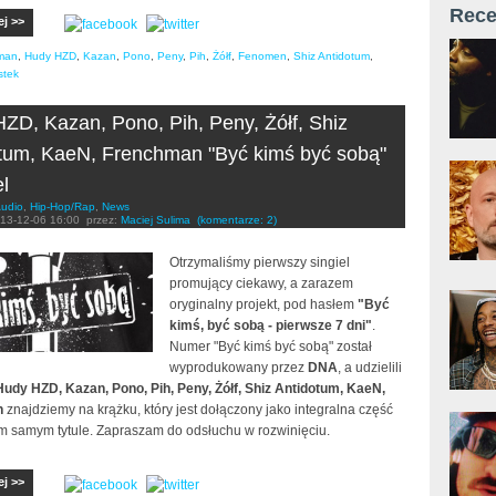
Rece
ej >>
man
,
Hudy HZD
,
Kazan
,
Pono
,
Peny
,
Pih
,
Żółf
,
Fenomen
,
Shiz Antidotum
,
stek
ZD, Kazan, Pono, Pih, Peny, Żółf, Shiz
tum, KaeN, Frenchman "Być kimś być sobą"
el
udio
,
Hip-Hop/Rap
,
News
13-12-06 16:00
przez:
Maciej Sulima
(komentarze: 2)
Otrzymaliśmy pierwszy singiel
promujący ciekawy, a zarazem
oryginalny projekt, pod hasłem
"Być
kimś, być sobą - pierwsze 7 dni"
.
Numer "Być kimś być sobą" został
wyprodukowany przez
DNA
, a udzielili
Hudy HZD, Kazan, Pono, Pih, Peny, Żółf, Shiz Antidotum, KaeN,
n
znajdziemy na krążku, który jest dołączony jako integralna część
ym samym tytule. Zapraszam do odsłuchu w rozwinięciu.
ej >>