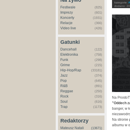
Na żywo
kategorie:
A
dodano:
20
Festiwale
(825)
Imprezy
(601)
Koncerty
(1931)
Relacje
(366)
Video live
(426)
Gatunki
Dancehall
(122)
Elektronika
(758)
Funk
(298)
Grime
(215)
Hip-Hop/Rap
(33181)
Jazz
(374)
Pop
(645)
R&B
(891)
Reggae
(250)
Rock
(316)
Na ProstoT
Soul
(616)
"Oddech z
Trap
(1173)
banger, w k
niezawodny
Na stronie
Redaktorzy
albumu w op
Mateusz Natali
(13671)