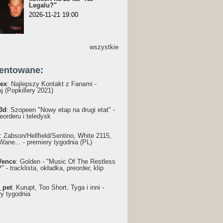
Legalu?"
2026-11-21 19:00
wszystkie
entowane:
ex
: Najlepszy Kontakt z Fanami -
j (Popkillery 2021)
3d
: Szopeen "Nowy etap na drugi etat" -
reorderu i teledysk
: Żabson/Hellfield/Sentino, White 2115,
Wane... - premiery tygodnia (PL)
Vence
: Golden - "Music Of The Restless
 - tracklista, okładka, preorder, klip
_pet
: Kurupt, Too Short, Tyga i inni -
ry tygodnia