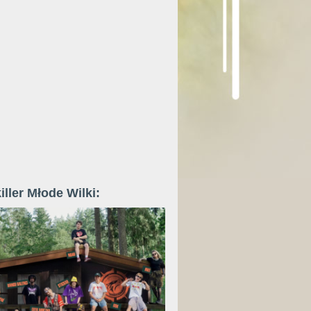
iller Młode Wilki: