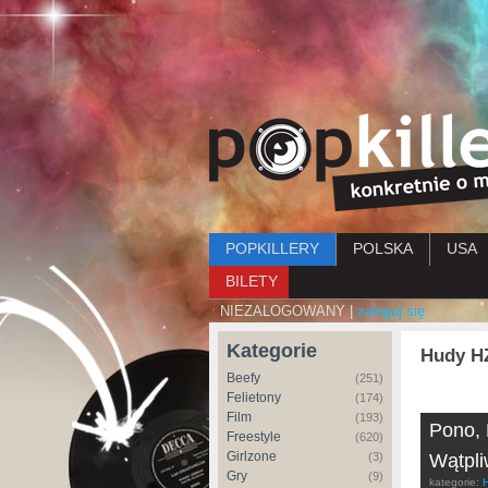
Menu główne
POPKILLERY
POLSKA
USA
BILETY
NIEZALOGOWANY |
zaloguj się
Kategorie
Hudy H
Beefy
(251)
Felietony
(174)
Film
(193)
Pono, 
Freestyle
(620)
Girlzone
(3)
Wątpli
Gry
(9)
kategorie: