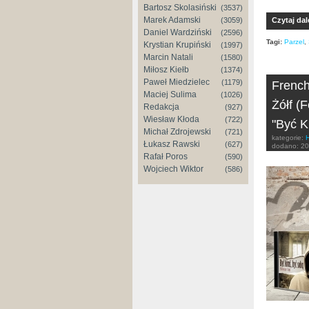
Bartosz Skolasiński
(3537)
Marek Adamski
(3059)
Czytaj dal
Daniel Wardziński
(2596)
Tagi:
Parzel
,
Krystian Krupiński
(1997)
Marcin Natali
(1580)
Miłosz Kiełb
(1374)
Paweł Miedzielec
(1179)
French
Maciej Sulima
(1026)
Żółf (
Redakcja
(927)
Wiesław Kłoda
(722)
"Być K
Michał Zdrojewski
(721)
kategorie:
Łukasz Rawski
(627)
dodano:
20
Rafał Poros
(590)
Wojciech Wiktor
(586)