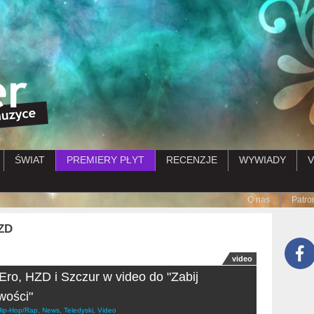
Przejdź do treści
ŚWIAT
PREMIERY PŁYT
RECENZJE
WYWIADY
V
Submenu
O nas
Patro
ZD
video
Ero, HZD i Szczur w video do "Zabij
wości"
Hip-Hop/Rap
,
News
,
Teledyski
,
Video