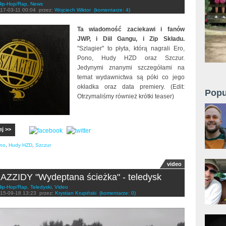
Hip-Hop/Rap
,
News
17-03-11 00:04
przez:
Wojciech Wiktor
(komentarze: 4)
Ta wiadomość zaciekawi i fanów
JWP, i Diil Gangu, i Zip Składu.
"Szlagier" to płyta, którą nagrali Ero,
Pono, Hudy HZD oraz Szczur.
Jedynymi znanymi szczegółami na
temat wydawnictwa są póki co jego
okładka oraz data premiery. (Edit:
Popu
Otrzymaliśmy również krótki teaser)
ej >>
no
,
Hudy HZD
,
Szczur
video
ZZIDY "Wydeptana ścieżka" - teledysk
Hip-Hop/Rap
,
Teledyski
,
Video
15-09-18 13:23
przez:
Krystian Krupiński
(komentarze: 0)