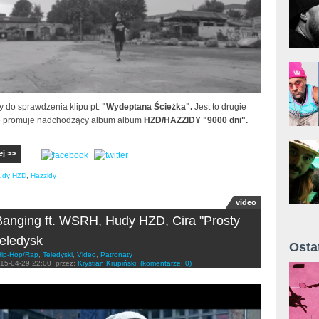
 do sprawdzenia klipu pt.
"Wydeptana Ścieżka".
Jest to drugie
re promuje nadchodzący album album
HZD/HAZZIDY "9000 dni".
ej >>
udy HZD
,
Hazzidy
video
Banging ft. WSRH, Hudy HZD, Cira "Prosty
teledysk
Osta
Hip-Hop/Rap
,
Teledyski
,
Video
,
Patronaty
15-04-29 22:00
przez:
Krystian Krupiński
(komentarze: 0)
Żyt 