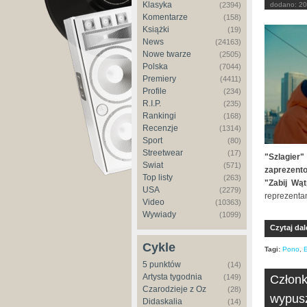
Klasyka
(2394)
dodano:
20
Komentarze
(158)
Książki
(19)
News
(24163)
Nowe twarze
(2505)
Polska
(7044)
Premiery
(4411)
Profile
(234)
R.I.P.
(235)
Rankingi
(168)
Recenzje
(1314)
Sport
(80)
Streetwear
(17)
"Szlagier"
Świat
(571)
zaprezent
Top listy
(263)
"Zabij Wąt
USA
(2279)
reprezentan
Video
(10363)
Wywiady
(1099)
Czytaj dal
Cykle
Tagi:
Pono
,
5 punktów
(14)
Artysta tygodnia
(149)
Członk
Czarodzieje z Oz
(28)
wypusz
Didaskalia
(14)