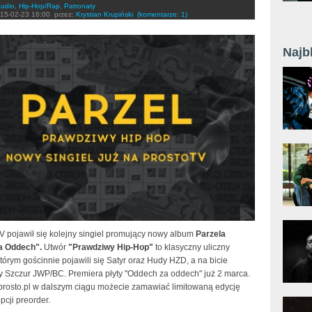
udio
,
Hip-Hop/Rap
,
Patronaty
15-02-23 16:00
przez:
Krystian Krupiński
(komentarze: 1)
Najb
V pojawił się kolejny singiel promujący nowy album
Parzela
a Oddech".
Utwór
"Prawdziwy Hip-Hop"
to klasyczny uliczny
tórym gościnnie pojawili się Satyr oraz Hudy HZD, a na bicie
 Szczur JWP/BC. Premiera płyty "Oddech za oddech" już 2 marca.
 prosto.pl w dalszym ciągu możecie zamawiać limitowaną edycję
cji preorder.