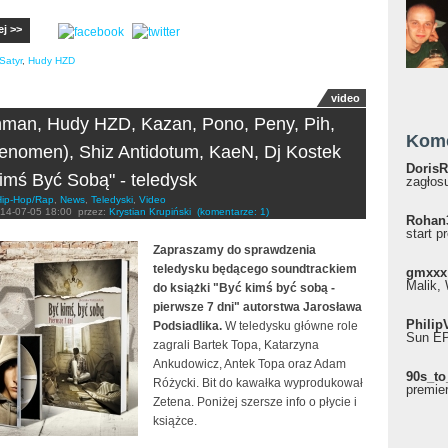
ej >>
Satyr
,
Hudy HZD
video
man, Hudy HZD, Kazan, Pono, Peny, Pih,
Kom
Fenomen), Shiz Antidotum, KaeN, Dj Kostek
DorisR
imś Być Sobą" - teledysk
zagłosu
Hip-Hop/Rap
,
News
,
Teledyski
,
Video
14-07-05 18:00
przez:
Krystian Krupiński
(komentarze: 1)
Rohan
start p
Zapraszamy do sprawdzenia
teledysku będącego soundtrackiem
gmxxx
Malik, 
do książki "Być kimś być sobą -
pierwsze 7 dni" autorstwa Jarosława
Philip
Podsiadlika.
W teledysku główne role
Sun EP"
zagrali Bartek Topa, Katarzyna
Ankudowicz, Antek Topa oraz Adam
90s_to
Różycki. Bit do kawałka wyprodukował
premie
Zetena. Poniżej szersze info o płycie i
książce.