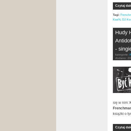
Czytaj dal
Tagi:
French
KaeN
,
DJ Ko
Hudy H
Antido
- singi
kategorie:
A
dodano:
20
się w nim:
Frenchma
książki o t
Czytaj dal