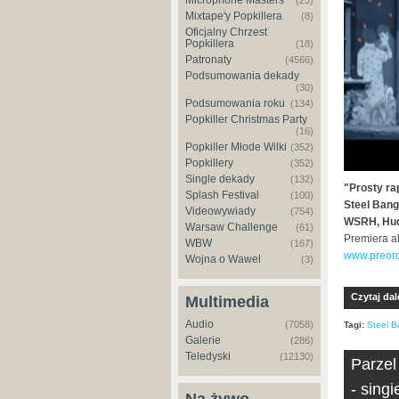
Microphone Masters
(23)
Mixtape'y Popkillera
(8)
Oficjalny Chrzest
Popkillera
(18)
Patronaty
(4566)
Podsumowania dekady
(30)
Podsumowania roku
(134)
Popkiller Christmas Party
(16)
Popkiller Młode Wilki
(352)
Popkillery
(352)
Single dekady
(132)
"Prosty ra
Splash Festival
(100)
Steel Bang
Videowywiady
(754)
WSRH, Hud
Warsaw Challenge
(61)
Premiera a
WBW
(167)
www.preord
Wojna o Wawel
(3)
Czytaj dal
Multimedia
Audio
(7058)
Tagi:
Steel B
Galerie
(286)
Teledyski
(12130)
Parzel
- singi