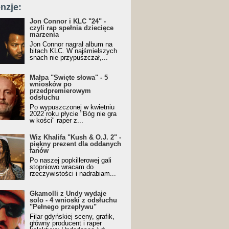
nzje:
Jon Connor i KLC "24" -
czyli rap spełnia dziecięce
marzenia
Jon Connor nagrał album na
bitach KLC. W najśmielszych
snach nie przypuszczał,...
Małpa "Święte słowa" - 5
wniosków po
przedpremierowym
odsłuchu
Po wypuszczonej w kwietniu
2022 roku płycie "Bóg nie gra
w kości" raper z...
Wiz Khalifa "Kush & O.J. 2" -
piękny prezent dla oddanych
fanów
Po naszej popkillerowej gali
stopniowo wracam do
rzeczywistości i nadrabiam...
Gkamolli z Undy wydaje
solo - 4 wnioski z odsłuchu
"Pełnego przepływu"
Filar gdyńskiej sceny, grafik,
główny producent i raper