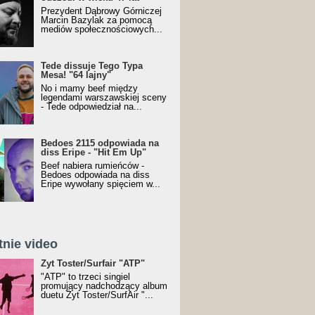
Prezydent Dąbrowy Górniczej
Marcin Bazylak za pomocą
mediów społecznościowych...
Tede dissuje Tego Typa
Mesa! "64 lajny"
No i mamy beef między
legendami warszawskiej sceny
- Tede odpowiedział na...
Bedoes 2115 odpowiada na
diss Eripe - "Hit Em Up"
Beef nabiera rumieńców -
Bedoes odpowiada na diss
Eripe wywołany spięciem w...
tnie video
Toster/SurfAir - ATP VIDEO
Żyt Toster/Surfair "ATP"
"ATP" to trzeci singiel
promujący nadchodzący album
duetu Żyt Toster/SurfAir "...