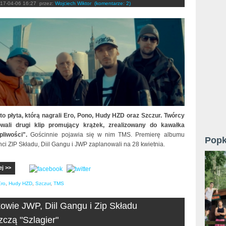
17-04-06 16:27
przez:
Wojciech Wiktor
(komentarze: 2)
 to płyta, którą nagrali Ero, Pono, Hudy HZD oraz Szczur. Twórcy
owali drugi klip promujący krążek, zrealizowany do kawałka
pliwości".
Gościnnie pojawia się w nim TMS. Premierę albumu
Popk
ci ZIP Składu, Diil Gangu i JWP zaplanowali na 28 kwietnia.
ej >>
Ero
,
Hudy HZD
,
Szczur
,
TMS
owie JWP, Diil Gangu i Zip Składu
czą "Szlagier"