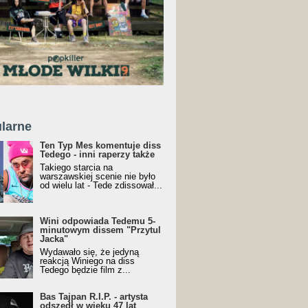
larne
Ten Typ Mes komentuje diss
Tedego - inni raperzy także
Takiego starcia na
warszawskiej scenie nie było
od wielu lat - Tede zdissował...
Wini odpowiada Tedemu 5-
minutowym dissem "Przytul
Jacka"
Wydawało się, że jedyną
reakcją Winiego na diss
Tedego będzie film z...
Bas Tajpan R.I.P. - artysta
odszedł w wieku 47 lat