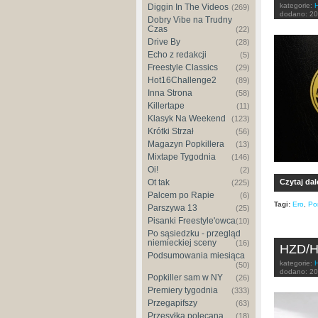
kategorie:
Diggin In The Videos
(269)
dodano:
20
Dobry Vibe na Trudny
Czas
(22)
Drive By
(28)
Echo z redakcji
(5)
Freestyle Classics
(29)
Hot16Challenge2
(89)
Inna Strona
(58)
Killertape
(11)
Klasyk Na Weekend
(123)
Krótki Strzał
(56)
Magazyn Popkillera
(13)
Mixtape Tygodnia
(146)
Oi!
(2)
Ot tak
Czytaj dal
(225)
Palcem po Rapie
(6)
Tagi:
Ero
,
Po
Parszywa 13
(25)
Pisanki Freestyle'owca
(10)
Po sąsiedzku - przegląd
niemieckiej sceny
(16)
HZD/HA
Podsumowania miesiąca
kategorie:
(50)
dodano:
20
Popkiller sam w NY
(26)
Premiery tygodnia
(333)
Przegapifszy
(63)
Przesyłka polecana
(18)