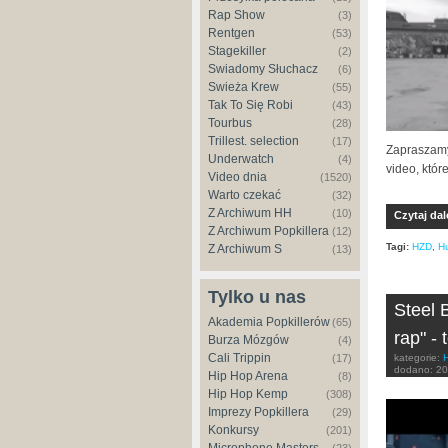
Rap Show
(3)
Rentgen
(53)
Stagekiller
(2)
Świadomy Słuchacz
(6)
Świeża Krew
(55)
Tak To Się Robi
(43)
Tourbus
(28)
Trillest. selection
(17)
Zapraszamy
Underwatch
(4)
video, któ
Video dnia
(1520)
Warto czekać
(32)
Z Archiwum HH
(10)
Czytaj dal
Z Archiwum Popkillera
(12)
Tagi:
HZD
,
H
Z Archiwum S
(13)
Tylko u nas
Steel 
Akademia Popkillerów
(65)
rap" - 
Burza Mózgów
(4)
Cali Trippin
(17)
kategorie:
dodano:
20
Hip Hop Arena
(8)
Hip Hop Kemp
(308)
Imprezy Popkillera
(29)
Konkursy
(201)