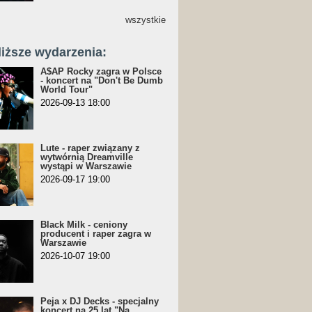
wszystkie
liższe wydarzenia:
A$AP Rocky zagra w Polsce
- koncert na "Don't Be Dumb
World Tour"
2026-09-13 18:00
Lute - raper związany z
wytwórnią Dreamville
wystąpi w Warszawie
2026-09-17 19:00
Black Milk - ceniony
producent i raper zagra w
Warszawie
2026-10-07 19:00
Peja x DJ Decks - specjalny
koncert na 25 lat "Na