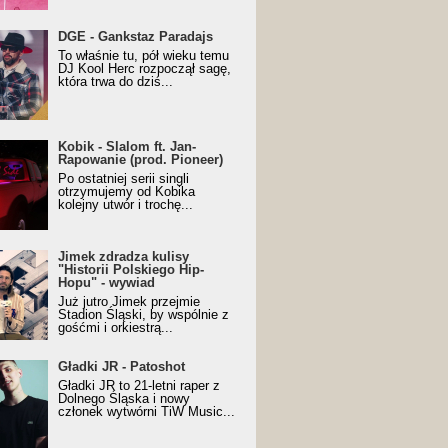
URALesko z nagrodą za
DGE - Gankstaz Paradajs
yczny/Trueschoolowy
To właśnie tu, pół wieku temu
m Roku (Popkillery 2023)
DJ Kool Herc rozpoczął sagę,
która trwa do dziś...
 - Slalom ft. Jan-
Kobik - Slalom ft. Jan-
wanie (prod. Pioneer)
Rapowanie (prod. Pioneer)
cial Music Visualiser]
Po ostatniej serii singli
otrzymujemy od Kobika
kolejny utwór i trochę...
k zdradza kulisy "Historii
Jimek zdradza kulisy
kiego Hip-Hopu" - wywiad
"Historii Polskiego Hip-
Hopu" - wywiad
Już jutro Jimek przejmie
Stadion Śląski, by wspólnie z
gośćmi i orkiestrą...
ki JR - Patoshot
Gładki JR - Patoshot
Gładki JR to 21-letni raper z
Dolnego Śląska i nowy
członek wytwórni TiW Music...