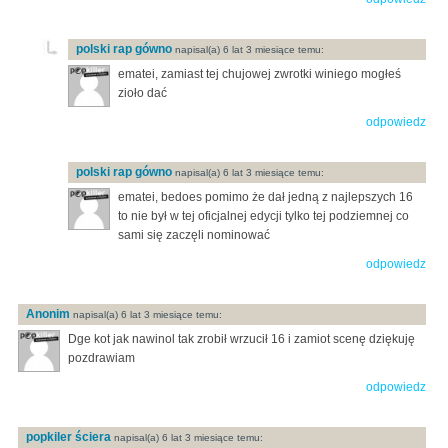
polski rap gówno
napisal(a) 6 lat 3 miesiące temu:
ematei, zamiast tej chujowej zwrotki winiego mogłeś
zioło dać
odpowiedz
polski rap gówno
napisal(a) 6 lat 3 miesiące temu:
ematei, bedoes pomimo że dał jedną z najlepszych 16
to nie był w tej oficjalnej edycji tylko tej podziemnej co
sami się zaczęli nominować
odpowiedz
Anonim
napisal(a) 6 lat 3 miesiące temu:
Dge kot jak nawinol tak zrobił wrzucił 16 i zamiot scenę dziękuję
pozdrawiam
odpowiedz
popkiler ściera
napisal(a) 6 lat 3 miesiące temu: