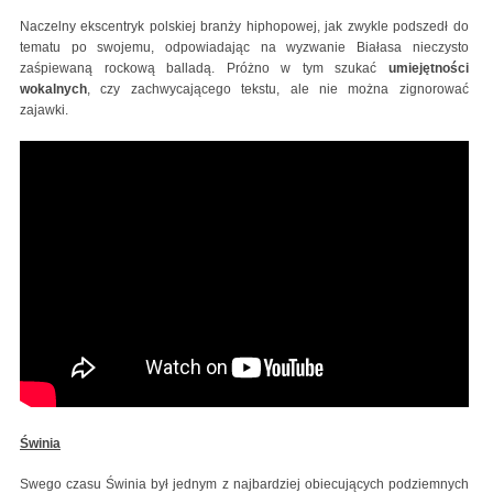
Naczelny ekscentryk polskiej branży hiphopowej, jak zwykle podszedł do
tematu po swojemu, odpowiadając na wyzwanie Białasa nieczysto
zaśpiewaną rockową balladą. Próżno w tym szukać
umiejętności
wokalnych
, czy zachwycającego tekstu, ale nie można zignorować
zajawki.
Świnia
Swego czasu Świnia był jednym z najbardziej obiecujących podziemnych