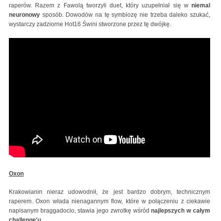
raperów. Razem z Fawolą tworzyli duet, który uzupełniał się w
niemal
neuronowy
sposób. Dowodów na tę symbiozę nie trzeba daleko szukać,
wystarczy zadziorne Hot16 Świni stworzone przez tę dwójkę.
Oxon
Krakowianin nieraz udowodnił, że jest bardzo dobrym, technicznym
raperem. Oxon włada nienagannym flow, które w połączeniu z ciekawie
napisanym braggadocio, stawia jego zwrotkę wśród
najlepszych w całym
challenge'u
.