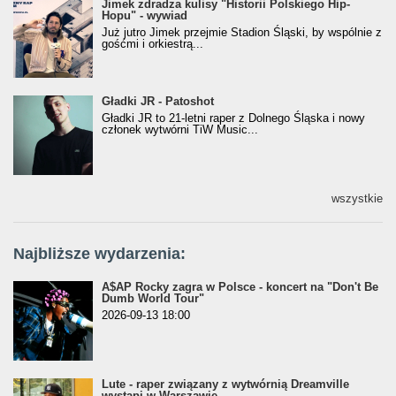
Jimek zdradza kulisy "Historii Polskiego Hip-
Jimek zdradza kulisy "Historii Polskiego Hip-
Hopu" - wywiad
Hopu" - wywiad
Już jutro Jimek przejmie Stadion Śląski, by wspólnie z
gośćmi i orkiestrą...
Gładki JR - Patoshot
Gładki JR - Patoshot
Gładki JR to 21-letni raper z Dolnego Śląska i nowy
członek wytwórni TiW Music...
wszystkie
Najbliższe wydarzenia:
A$AP Rocky zagra w Polsce - koncert na "Don't Be
Dumb World Tour"
2026-09-13 18:00
Lute - raper związany z wytwórnią Dreamville
wystąpi w Warszawie