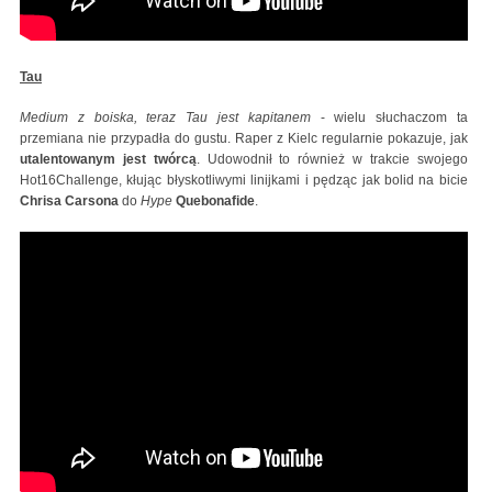
Tau
Medium z boiska, teraz Tau jest kapitanem
- wielu słuchaczom ta
przemiana nie przypadła do gustu. Raper z Kielc regularnie pokazuje, jak
utalentowanym jest twórcą
. Udowodnił to również w trakcie swojego
Hot16Challenge, kłując błyskotliwymi linijkami i pędząc jak bolid na bicie
Chrisa Carsona
do
Hype
Quebonafide
.