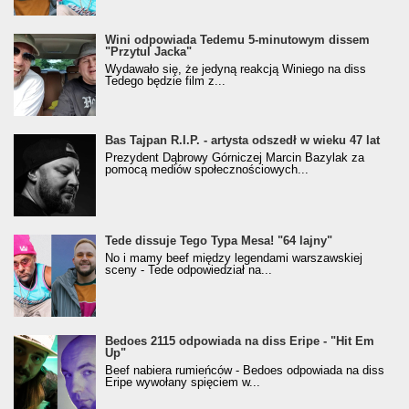
Wini odpowiada Tedemu 5-minutowym dissem
"Przytul Jacka"
Wydawało się, że jedyną reakcją Winiego na diss
Tedego będzie film z...
Bas Tajpan R.I.P. - artysta odszedł w wieku 47 lat
Prezydent Dąbrowy Górniczej Marcin Bazylak za
pomocą mediów społecznościowych...
Tede dissuje Tego Typa Mesa! "64 lajny"
No i mamy beef między legendami warszawskiej
sceny - Tede odpowiedział na...
Bedoes 2115 odpowiada na diss Eripe - "Hit Em
Up"
Beef nabiera rumieńców - Bedoes odpowiada na diss
Eripe wywołany spięciem w...