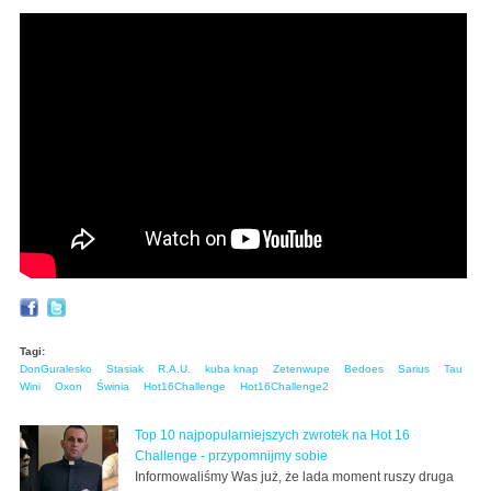
Tagi:
DonGuralesko
Stasiak
R.A.U.
kuba knap
Zetenwupe
Bedoes
Sarius
Tau
Wini
Oxon
Świnia
Hot16Challenge
Hot16Challenge2
Top 10 najpopularniejszych zwrotek na Hot 16
Challenge - przypomnijmy sobie
Informowaliśmy Was już, że lada moment ruszy druga