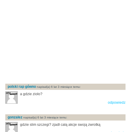
polski rap gówno
napisal(a) 6 lat 3 miesiące temu:
a gdzie zioło?
odpowiedz
gonzalez
napisal(a) 6 lat 3 miesiące temu:
gdzie slim szczegi? zjadł całą akcje swoją zwrotką