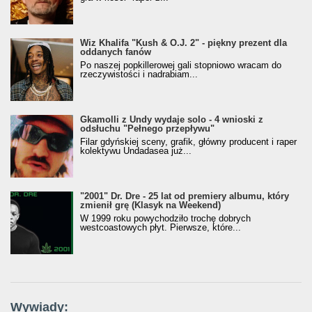
Wiz Khalifa "Kush & O.J. 2" - piękny prezent dla
oddanych fanów
Po naszej popkillerowej gali stopniowo wracam do
rzeczywistości i nadrabiam...
Gkamolli z Undy wydaje solo - 4 wnioski z
odsłuchu "Pełnego przepływu"
Filar gdyńskiej sceny, grafik, główny producent i raper
kolektywu Undadasea już...
"2001" Dr. Dre - 25 lat od premiery albumu, który
zmienił grę (Klasyk na Weekend)
W 1999 roku powychodziło trochę dobrych
westcoastowych płyt. Pierwsze, które...
Wywiady: