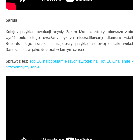
Sarius
Kolejny przykład ewolucji artysty. Zanim Mariusz zdobył pierwsze złote
wyróżnienie, długo uważany był za
nieoszlifowany diament
Asfalt
Records. Jego zwrotka to najlepszy przykład surowej otoczki wokół
Sariusa i bitów, jakie dobierał w tamtym czasie.
Sprawdź też:
Top 10 najpopularniejszych zwrotek na Hot 16 Challenge -
przypomnijmy sobie