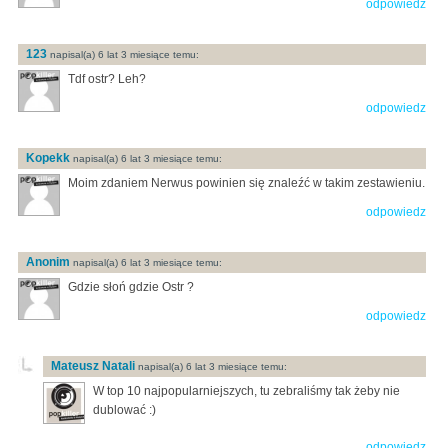
odpowiedz
123
napisal(a) 6 lat 3 miesiące temu:
Tdf ostr? Leh?
odpowiedz
Kopekk
napisal(a) 6 lat 3 miesiące temu:
Moim zdaniem Nerwus powinien się znaleźć w takim zestawieniu.
odpowiedz
Anonim
napisal(a) 6 lat 3 miesiące temu:
Gdzie słoń gdzie Ostr ?
odpowiedz
Mateusz Natali
napisal(a) 6 lat 3 miesiące temu:
W top 10 najpopularniejszych, tu zebraliśmy tak żeby nie
dublować :)
odpowiedz