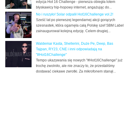
edycja Hot 16 Challenge - pierwsza obiegła lotem
błyskawicy hip-hopowy internet, angażując do...
No i ruszyło! Solar odpalił Hot16Challenge vol.2!
Sześć lat po pierwszej legendarnej akcji gorących
szesnastek, która ogarnęła całą Polskę szef SBM Label
zainaugurował kolejną edycję. Celem drugiej...
Waldemar Kasta, Shellerini, Duże Pe, Deep, Bas
Tajpan, RY23, CNE i inni odpowiadają na
"#Hot16Challenge"
Tempo ukazywania się nowych "#Hot16Challenge" już
trochę zwolniło, ale nie znaczy to, że przestaliśmy
dostawać ciekawe zwrotki. Za mikrofonem stanął...