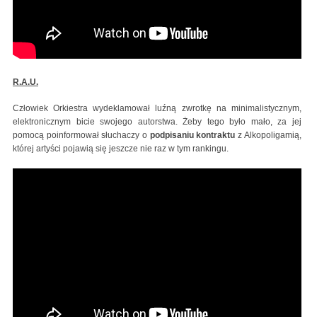
R.A.U.
Człowiek Orkiestra wydeklamował luźną zwrotkę na minimalistycznym,
elektronicznym bicie swojego autorstwa. Żeby tego było mało, za jej
pomocą poinformował słuchaczy o
podpisaniu kontraktu
z Alkopoligamią,
której artyści pojawią się jeszcze nie raz w tym rankingu.