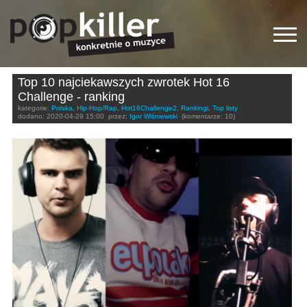
Top 10 najciekawszych zwrotek Hot 16
Challenge - ranking
kategorie:
Polska
,
Hip-Hop/Rap
,
Hot16Challenge2
,
Rankingi
,
Top listy
dodano:
2020-04-29 15:00
przez:
Igor Wiśniewski
(komentarze: 10)