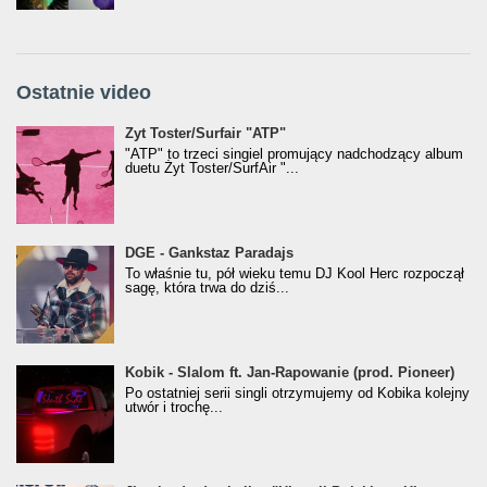
Ostatnie video
Żyt Toster/SurfAir - ATP VIDEO
Żyt Toster/Surfair "ATP"
"ATP" to trzeci singiel promujący nadchodzący album
duetu Żyt Toster/SurfAir "...
donGURALesko z nagrodą za
DGE - Gankstaz Paradajs
Klasyczny/Trueschoolowy Album Roku
To właśnie tu, pół wieku temu DJ Kool Herc rozpoczął
(Popkillery 2023)
sagę, która trwa do dziś...
Kobik - Slalom ft. Jan-Rapowanie (prod. Pioneer)
Kobik - Slalom ft. Jan-Rapowanie (prod. Pioneer)
[Official Music Visualiser]
Po ostatniej serii singli otrzymujemy od Kobika kolejny
utwór i trochę...