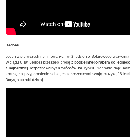
Bedoes
Jeden z pierwszych nominowanych w 2. odsłonie Solarowego wyzwania.
W ciągu 6. lat Bedoes przeszedł drogę
z podziemnego rapera do jednego
z najbardziej rozpoznawalnych twórców na rynku
. Nagranie daje nam
szansę na przypomnienie sobie, co reprezentował swoją muzyką 16-letni
Borys, a co robi dzisiaj.