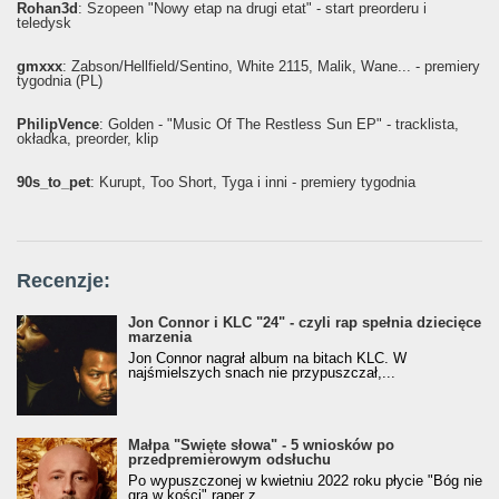
Rohan3d
: Szopeen "Nowy etap na drugi etat" - start preorderu i
teledysk
gmxxx
: Żabson/Hellfield/Sentino, White 2115, Malik, Wane... - premiery
tygodnia (PL)
PhilipVence
: Golden - "Music Of The Restless Sun EP" - tracklista,
okładka, preorder, klip
90s_to_pet
: Kurupt, Too Short, Tyga i inni - premiery tygodnia
Recenzje:
Jon Connor i KLC "24" - czyli rap spełnia dziecięce
marzenia
Jon Connor nagrał album na bitach KLC. W
najśmielszych snach nie przypuszczał,...
Małpa "Święte słowa" - 5 wniosków po
przedpremierowym odsłuchu
Po wypuszczonej w kwietniu 2022 roku płycie "Bóg nie
gra w kości" raper z...