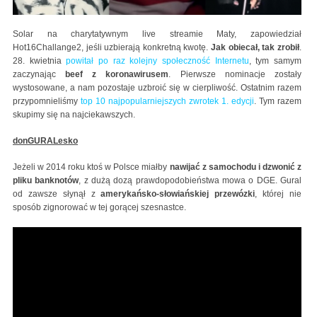
Solar na charytatywnym live streamie Maty, zapowiedział
Hot16Challange2, jeśli uzbierają konkretną kwotę.
Jak obiecał, tak zrobił
.
28. kwietnia
powitał po raz kolejny społeczność Internetu
, tym samym
zaczynając
beef z koronawirusem
. Pierwsze nominacje zostały
wystosowane, a nam pozostaje uzbroić się w cierpliwość. Ostatnim razem
przypomnieliśmy
top 10 najpopularniejszych zwrotek 1. edycji
. Tym razem
skupimy się na najciekawszych.
donGURALesko
Jeżeli w 2014 roku ktoś w Polsce miałby
nawijać z samochodu i dzwonić z
pliku banknotów
, z dużą dozą prawdopodobieństwa mowa o DGE. Gural
od zawsze słynął z
amerykańsko-słowiańskiej przewózki
, której nie
sposób zignorować w tej gorącej szesnastce.