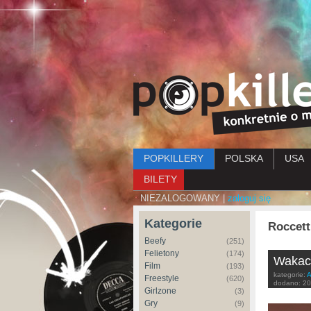
Menu główne
POPKILLERY
POLSKA
USA
BILETY
NIEZALOGOWANY |
zaloguj się
Kategorie
Roccett
Beefy
(251)
Felietony
(174)
Wakacy
Film
(193)
kategorie:
A
Freestyle
(620)
dodano:
20
Girlzone
(3)
Gry
(9)