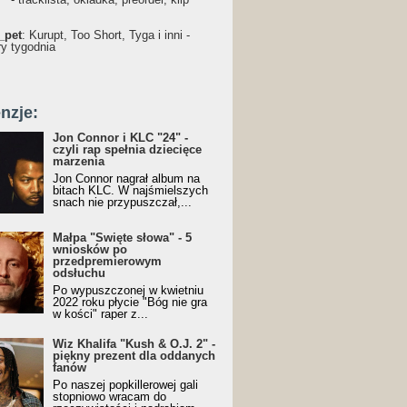
_pet
: Kurupt, Too Short, Tyga i inni -
ry tygodnia
nzje:
Jon Connor i KLC "24" -
czyli rap spełnia dziecięce
marzenia
Jon Connor nagrał album na
bitach KLC. W najśmielszych
snach nie przypuszczał,...
Małpa "Święte słowa" - 5
wniosków po
przedpremierowym
odsłuchu
Po wypuszczonej w kwietniu
2022 roku płycie "Bóg nie gra
w kości" raper z...
Wiz Khalifa "Kush & O.J. 2" -
piękny prezent dla oddanych
fanów
Po naszej popkillerowej gali
stopniowo wracam do