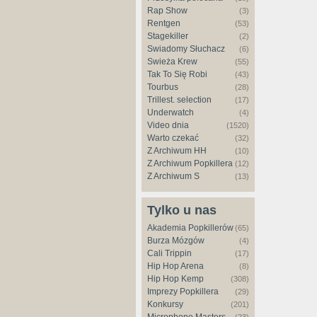
Rap Show
(3)
Rentgen
(53)
Stagekiller
(2)
Świadomy Słuchacz
(6)
Świeża Krew
(55)
Tak To Się Robi
(43)
Tourbus
(28)
Trillest. selection
(17)
Underwatch
(4)
Video dnia
(1520)
Warto czekać
(32)
Z Archiwum HH
(10)
Z Archiwum Popkillera
(12)
Z Archiwum S
(13)
Tylko u nas
Akademia Popkillerów
(65)
Burza Mózgów
(4)
Cali Trippin
(17)
Hip Hop Arena
(8)
Hip Hop Kemp
(308)
Imprezy Popkillera
(29)
Konkursy
(201)