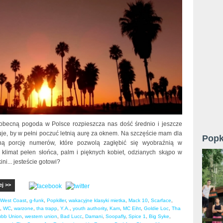
obecną pogoda w Polsce rozpieszcza nas dość średnio i jeszcze
uje, by w pełni poczuć letnią aurę za oknem. Na szczęście mam dla
Popk
ną porcję numerów, które pozwolą zagłębić się wyobraźnią w
ki klimat pełen słońca, palm i pięknych kobiet, odzianych skąpo w
ini... jesteście gotowi?
ej >>
West Coast
,
g-funk
,
Popkiller
,
wakacyjne klasyki mietka
,
Mack 10
,
Scarface
,
,
WC
,
warzone
,
tha trapp
,
Y.A.
,
youth authority
,
Kam
,
MC Eiht
,
Goldie Loc
,
Tha
bb Union
,
western union
,
Bad Lucc
,
Damani
,
Soopafly
,
Spice 1
,
Big Syke
,