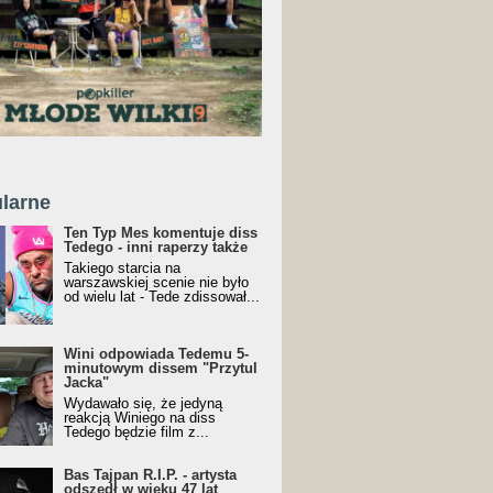
larne
Ten Typ Mes komentuje diss
Tedego - inni raperzy także
Takiego starcia na
warszawskiej scenie nie było
od wielu lat - Tede zdissował...
Wini odpowiada Tedemu 5-
minutowym dissem "Przytul
Jacka"
Wydawało się, że jedyną
reakcją Winiego na diss
Tedego będzie film z...
Bas Tajpan R.I.P. - artysta
odszedł w wieku 47 lat