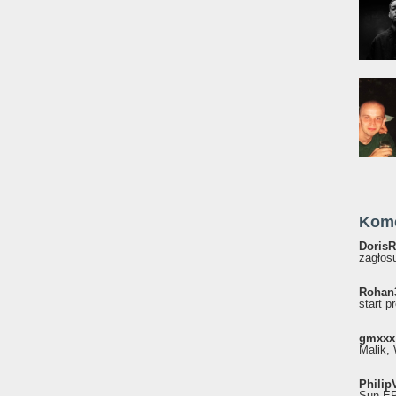
Kom
DorisR
zagłosu
Rohan
start p
gmxxx
Malik, 
Philip
Sun EP"