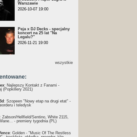
Warszawie
2026-10-07 19:00
Peja x DJ Decks - specjalny
koncert na 25 lat "Na
Legalu?"
2026-11-21 19:00
wszystkie
entowane:
ex
: Najlepszy Kontakt z Fanami -
j (Popkillery 2021)
3d
: Szopeen "Nowy etap na drugi etat" -
reorderu i teledysk
: Żabson/Hellfield/Sentino, White 2115,
Wane... - premiery tygodnia (PL)
Vence
: Golden - "Music Of The Restless
 - tracklista, okładka, preorder, klip