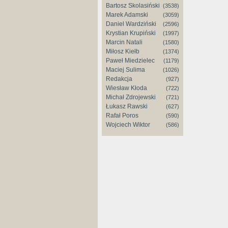
Bartosz Skolasiński
(3538)
Marek Adamski
(3059)
Daniel Wardziński
(2596)
Krystian Krupiński
(1997)
Marcin Natali
(1580)
Miłosz Kiełb
(1374)
Paweł Miedzielec
(1179)
Maciej Sulima
(1026)
Redakcja
(927)
Wiesław Kłoda
(722)
Michał Zdrojewski
(721)
Łukasz Rawski
(627)
Rafał Poros
(590)
Wojciech Wiktor
(586)