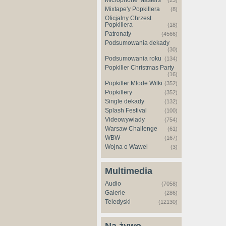
Microphone Masters
(23)
Mixtape'y Popkillera
(8)
Oficjalny Chrzest
Popkillera
(18)
Patronaty
(4566)
Podsumowania dekady
(30)
Podsumowania roku
(134)
Popkiller Christmas Party
(16)
Popkiller Młode Wilki
(352)
Popkillery
(352)
Single dekady
(132)
Splash Festival
(100)
Videowywiady
(754)
Warsaw Challenge
(61)
WBW
(167)
Wojna o Wawel
(3)
Multimedia
Audio
(7058)
Galerie
(286)
Teledyski
(12130)