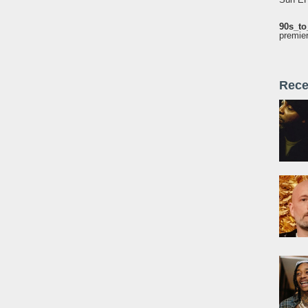
90s_to
premie
Rece