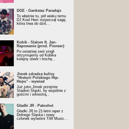
URALesko z nagrodą za
DGE - Gankstaz Paradajs
yczny/Trueschoolowy
To właśnie tu, pół wieku temu
m Roku (Popkillery 2023)
DJ Kool Herc rozpoczął sagę,
która trwa do dziś...
 - Slalom ft. Jan-
Kobik - Slalom ft. Jan-
wanie (prod. Pioneer)
Rapowanie (prod. Pioneer)
cial Music Visualiser]
Po ostatniej serii singli
otrzymujemy od Kobika
kolejny utwór i trochę...
k zdradza kulisy "Historii
Jimek zdradza kulisy
kiego Hip-Hopu" - wywiad
"Historii Polskiego Hip-
Hopu" - wywiad
Już jutro Jimek przejmie
Stadion Śląski, by wspólnie z
gośćmi i orkiestrą...
ki JR - Patoshot
Gładki JR - Patoshot
Gładki JR to 21-letni raper z
Dolnego Śląska i nowy
członek wytwórni TiW Music...