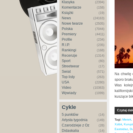
Klasyka
(2394)
Komentarze
(158)
Książki
(19)
News
(24163)
Nowe twarze
(2505)
Polska
(7044)
Premiery
(4411)
Profile
(234)
R.I.P.
(235)
Rankingi
(168)
Recenzje
(1314)
Sport
(80)
Streetwear
(17)
Świat
(571)
Na chwilę 
Top listy
(263)
sporo brak
USA
(2280)
Was kolej
Video
(10363)
kalifornijs
Wywiady
(1099)
kuszące bik
Cykle
Czytaj dal
5 punktów
(14)
Tagi:
Mietek
,
Artysta tygodnia
(149)
Xzibit
,
Kurupt
Czarodzieje z Oz
(28)
Eastsidaz
,
Du
Didaskalia
(14)