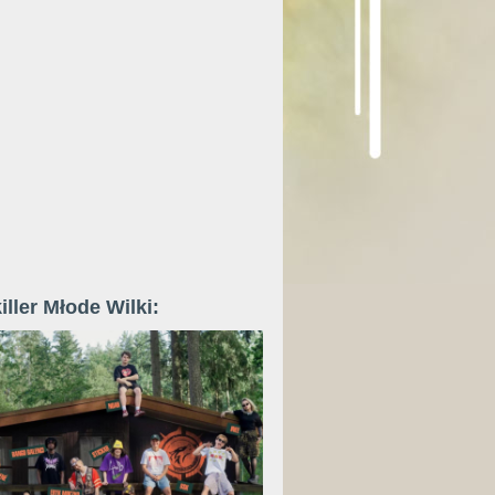
iller Młode Wilki: