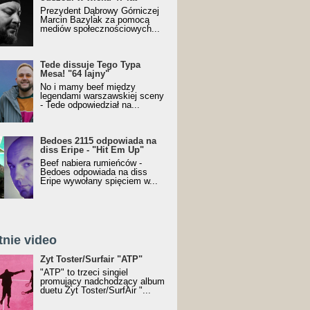
Prezydent Dąbrowy Górniczej
Marcin Bazylak za pomocą
mediów społecznościowych...
Tede dissuje Tego Typa
Mesa! "64 lajny"
No i mamy beef między
legendami warszawskiej sceny
- Tede odpowiedział na...
Bedoes 2115 odpowiada na
diss Eripe - "Hit Em Up"
Beef nabiera rumieńców -
Bedoes odpowiada na diss
Eripe wywołany spięciem w...
tnie video
Toster/SurfAir - ATP VIDEO
Żyt Toster/Surfair "ATP"
"ATP" to trzeci singiel
promujący nadchodzący album
duetu Żyt Toster/SurfAir "...