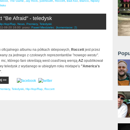
twood
,
The Game
,
Jay Rock
,
yukmouith
,
Roccett
,
Bad Azz
,
Blanco
,
Nipsey
Disko
t "Be Afraid" - teledysk
Hip-Hop/Rap
,
News
,
Premiery
,
Teledyski
11-08-20 16:00
przez:
Paweł Miedzielec
(komentarze: 2)
 oficjalnego albumu na półkach sklepowych,
Roccett
jest przez
Popu
wany za jednego z czołowych reprezentantów
"nowego westu"
.
ki mc, którego fani określają west coast'ową wersją
AZ
opublikował
wy teledysk z wydanego w ubiegłym roku mixtape'u
"America's
"
.
ej >>
remiery
,
Teledyski
,
Hip-Hop/Rap
,
Roccett