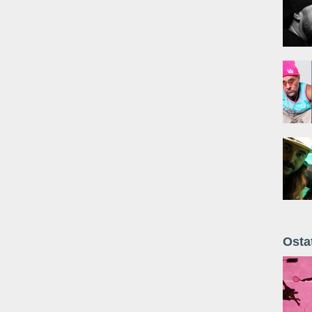
Osta
Żyt 