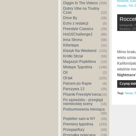
Bossolo
,
Eas
Diggin In The Videos
(269)
Hussle
,
YG
,
Dobry Vibe na Trudny
Czas
(22)
Drive By
Roccet
(28)
Echo z redakcji
(5)
kategorie:
Freestyle Classics
dodano:
20
(29)
Hot16Challenge2
(89)
Inna Strona
(58)
Killertape
(11)
Klasyk Na Weekend
(123)
Mimo braku
Krótki Strzał
(56)
wielu uzna
Magazyn Popkillera
(13)
Kalifornijs
Mixtape Tygodnia
(146)
właśnie no
Oi!
(2)
Nightmare
Ot tak
(225)
Palcem po Rapie
Czytaj dal
(6)
Parszywa 13
(25)
Tagi:
News
,
P
Pisanki Freestyle'owca
(10)
Po sąsiedzku - przegląd
niemieckiej sceny
(16)
Podsumowania miesiąca
(50)
Popkiller sam w NY
(26)
Premiery tygodnia
(333)
Przegapifszy
(63)
Przesyłka polecana
(18)