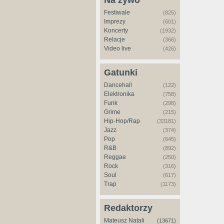
Na żywo
Festiwale
(825)
Imprezy
(601)
Koncerty
(1932)
Relacje
(366)
Video live
(426)
Gatunki
Dancehall
(122)
Elektronika
(758)
Funk
(298)
Grime
(215)
Hip-Hop/Rap
(33181)
Jazz
(374)
Pop
(645)
R&B
(892)
Reggae
(250)
Rock
(316)
Soul
(617)
Trap
(1173)
Redaktorzy
Mateusz Natali
(13671)