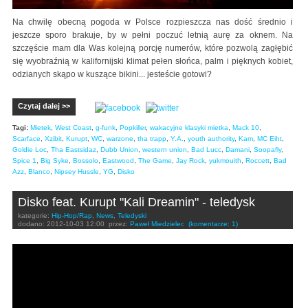
Na chwilę obecną pogoda w Polsce rozpieszcza nas dość średnio i
jeszcze sporo brakuje, by w pełni poczuć letnią aurę za oknem. Na
szczęście mam dla Was kolejną porcję numerów, które pozwolą zagłębić
się wyobraźnią w kalifornijski klimat pełen słońca, palm i pięknych kobiet,
odzianych skąpo w kuszące bikini... jesteście gotowi?
Czytaj dalej >>
Tagi:
Mietek
,
West Coast
,
g-funk
,
Popkiller
,
wakacyjne klasyki mietka
,
Mack 10
,
Scarface
,
Xzibit
,
Kurupt
,
WC
,
warzone
,
tha trapp
,
Y.A.
,
youth authority
,
Kam
,
MC Eiht
,
Goldie Loc
,
Tha Eastsidaz
,
Dubb Union
,
western union
,
Bad Lucc
,
Damani
,
Soopafly
,
Spice 1
,
Big Syke
,
Bossolo
,
Eastwood
,
The Game
,
Jay Rock
,
yukmouith
,
Roccett
,
Bad
Azz
,
Blanco
,
Nipsey Hussle
,
YG
,
Disko
Disko feat. Kurupt "Kali Dreamin" - teledysk
kategorie:
Hip-Hop/Rap
,
News
,
Teledyski
dodano:
2012-10-03 12:00
przez:
Paweł Miedzielec
(komentarze: 1)
DISKO BOOGIE "CALI DREAMIN" ft KURUPT, KRIS
DIMES & DIAMOND ORTIZ (OFFICIAL VIDEO)