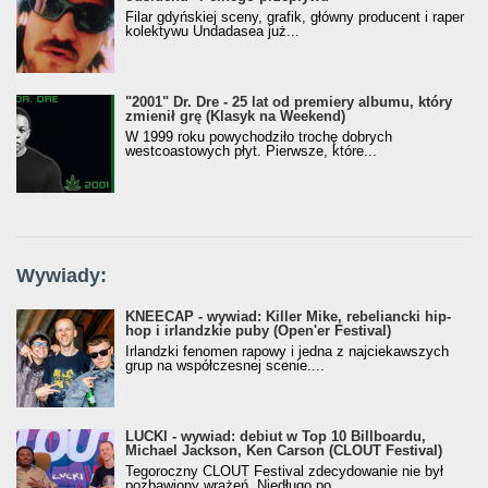
Filar gdyńskiej sceny, grafik, główny producent i raper
kolektywu Undadasea już...
"2001" Dr. Dre - 25 lat od premiery albumu, który
zmienił grę (Klasyk na Weekend)
W 1999 roku powychodziło trochę dobrych
westcoastowych płyt. Pierwsze, które...
Wywiady:
KNEECAP - wywiad: Killer Mike, rebeliancki hip-
hop i irlandzkie puby (Open'er Festival)
Irlandzki fenomen rapowy i jedna z najciekawszych
grup na współczesnej scenie....
LUCKI - wywiad: debiut w Top 10 Billboardu,
Michael Jackson, Ken Carson (CLOUT Festival)
Tegoroczny CLOUT Festival zdecydowanie nie był
pozbawiony wrażeń. Niedługo po...