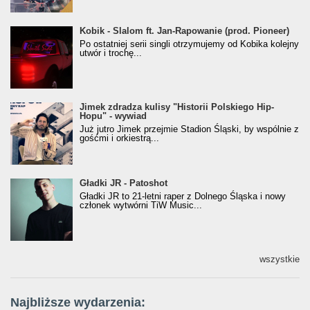
Kobik - Slalom ft. Jan-Rapowanie (prod. Pioneer)
Kobik - Slalom ft. Jan-Rapowanie (prod. Pioneer)
[Official Music Visualiser]
Po ostatniej serii singli otrzymujemy od Kobika kolejny
utwór i trochę...
Jimek zdradza kulisy "Historii Polskiego Hip-
Jimek zdradza kulisy "Historii Polskiego Hip-
Hopu" - wywiad
Hopu" - wywiad
Już jutro Jimek przejmie Stadion Śląski, by wspólnie z
gośćmi i orkiestrą...
Gładki JR - Patoshot
Gładki JR - Patoshot
Gładki JR to 21-letni raper z Dolnego Śląska i nowy
członek wytwórni TiW Music...
wszystkie
Najbliższe wydarzenia: