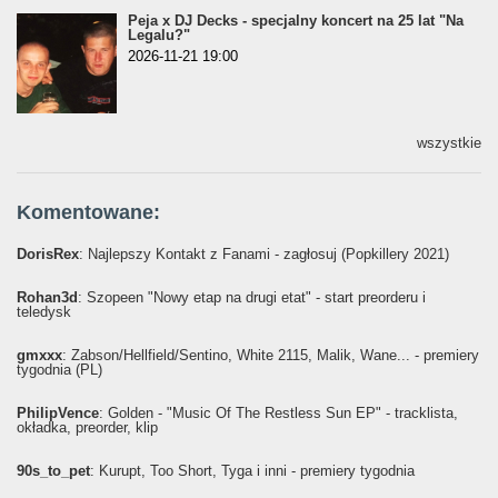
Peja x DJ Decks - specjalny koncert na 25 lat "Na
Legalu?"
2026-11-21 19:00
wszystkie
Komentowane:
DorisRex
: Najlepszy Kontakt z Fanami - zagłosuj (Popkillery 2021)
Rohan3d
: Szopeen "Nowy etap na drugi etat" - start preorderu i
teledysk
gmxxx
: Żabson/Hellfield/Sentino, White 2115, Malik, Wane... - premiery
tygodnia (PL)
PhilipVence
: Golden - "Music Of The Restless Sun EP" - tracklista,
okładka, preorder, klip
90s_to_pet
: Kurupt, Too Short, Tyga i inni - premiery tygodnia