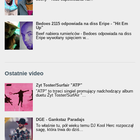
Bedoes 2115 odpowiada na diss Eripe - "Hit Em
Up"
Beef nabiera rumieńców - Bedoes odpowiada na diss
Eripe wywołany spięciem w...
Ostatnie video
Żyt Toster/SurfAir - ATP VIDEO
Żyt Toster/Surfair "ATP"
"ATP" to trzeci singiel promujący nadchodzący album
duetu Żyt Toster/SurfAir "...
donGURALesko z nagrodą za
DGE - Gankstaz Paradajs
Klasyczny/Trueschoolowy Album Roku
To właśnie tu, pół wieku temu DJ Kool Herc rozpoczął
(Popkillery 2023)
sagę, która trwa do dziś...