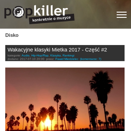
Disko
Wakacyjne klasyki Mietka 2017 - Część #2
kategorie:
Audio
,
Hip-Hop/Rap
,
Klasyka
,
Rankingi
dodano:
2017-07-10 20:00
przez:
Paweł Miedzielec
(komentarze: 7)