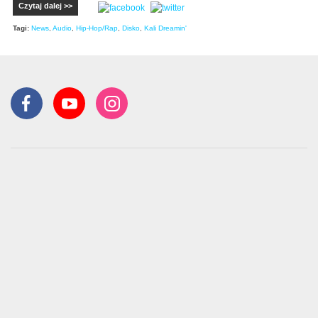
Czytaj dalej >>
Tagi:
News
,
Audio
,
Hip-Hop/Rap
,
Disko
,
Kali Dreamin'