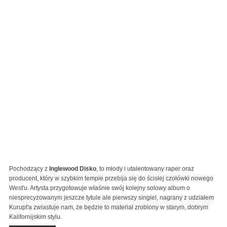
Pochodzący z
Inglewood
Disko
, to młody i utalentowany raper oraz
producent, który w szybkim tempie przebija się do ścisłej czołówki nowego
West'u. Artysta przygotowuje właśnie swój kolejny solowy album o
niesprecyzowanym jeszcze tytule ale pierwszy singiel, nagrany z udziałem
Kurupt'a zwiastuje nam, że będzie to materiał zrobiony w starym, dobrym
Kalifornijskim stylu.