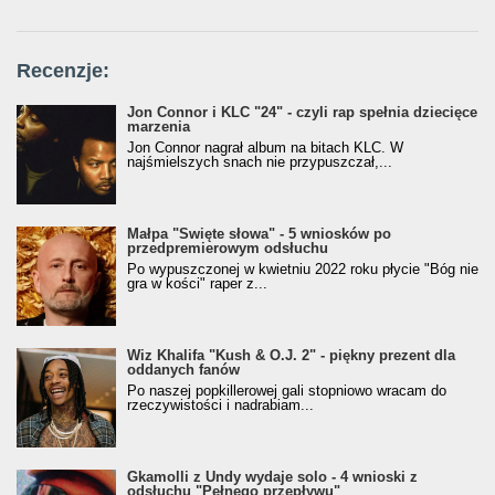
Recenzje:
Jon Connor i KLC "24" - czyli rap spełnia dziecięce
marzenia
Jon Connor nagrał album na bitach KLC. W
najśmielszych snach nie przypuszczał,...
Małpa "Święte słowa" - 5 wniosków po
przedpremierowym odsłuchu
Po wypuszczonej w kwietniu 2022 roku płycie "Bóg nie
gra w kości" raper z...
Wiz Khalifa "Kush & O.J. 2" - piękny prezent dla
oddanych fanów
Po naszej popkillerowej gali stopniowo wracam do
rzeczywistości i nadrabiam...
Gkamolli z Undy wydaje solo - 4 wnioski z
odsłuchu "Pełnego przepływu"