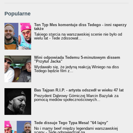
Popularne
Ten Typ Mes komentuje diss Tedego - inni raperzy
także
Takiego starcia na warszawskiej scenie nie było od
wielu lat - Tede zdissował...
Wini odpowiada Tedemu 5-minutowym dissem
"Przytul Jacka"
Wydawało się, że jedyną reakcją Winiego na diss
Tedego będzie film z...
Bas Tajpan R.I.P. - artysta odszedł w wieku 47 lat
Prezydent Dąbrowy Górniczej Marcin Bazylak za
pomocą mediów społecznościowych...
Tede dissuje Tego Typa Mesa! "64 lajny"
No i mamy beef między legendami warszawskiej
sceny - Tede odpowiedział na...