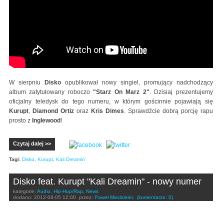
W sierpniu
Disko
opublikował nowy singiel, promujący nadchodzący
album zatytułowany roboczo
"Starz On Marz 2"
. Dzisiaj prezentujemy
oficjalny teledysk do tego numeru, w którym gościnnie pojawiają się
Kurupt
,
Diamond Ortiz
oraz
Kris Dimes
. Sprawdźcie dobrą porcję rapu
prosto z
Inglewood
!
Czytaj dalej >>
Tagi:
Disko
,
Kurupt
,
Kali Dreamin'
Disko feat. Kurupt "Kali Dreamin" - nowy numer
kategorie:
Audio
,
Hip-Hop/Rap
,
News
dodano:
2012-08-05 12:00
przez:
Paweł Miedzielec
(komentarze: 0)