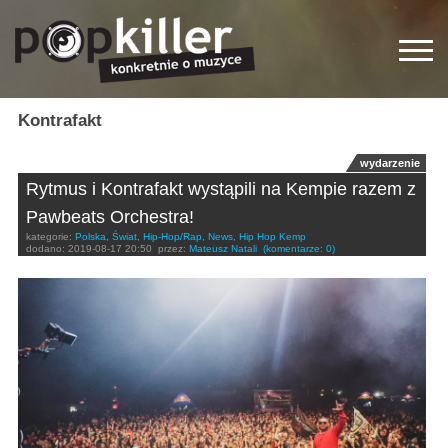
Kontrafakt
wydarzenie
Rytmus i Kontrafakt wystąpili na Kempie razem z
Pawbeats Orchestra!
kategorie:
Polska
,
Świat
,
Hip-Hop/Rap
,
News
,
Hip Hop Kemp
dodano:
2019-08-17 20:50
przez:
Mateusz Natali
(komentarze: 0)