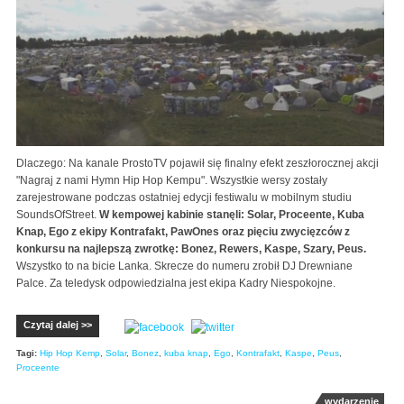
Dlaczego: Na kanale ProstoTV pojawił się finalny efekt zeszłorocznej akcji
"Nagraj z nami Hymn Hip Hop Kempu". Wszystkie wersy zostały
zarejestrowane podczas ostatniej edycji festiwalu w mobilnym studiu
SoundsOfStreet.
W kempowej kabinie stanęli: Solar, Proceente, Kuba
Knap, Ego z ekipy Kontrafakt, PawOnes oraz pięciu zwycięzców z
konkursu na najlepszą zwrotkę: Bonez, Rewers, Kaspe, Szary, Peus.
Wszystko to na bicie Lanka. Skrecze do numeru zrobił DJ Drewniane
Palce. Za teledysk odpowiedzialna jest ekipa Kadry Niespokojne.
Czytaj dalej >>
Tagi:
Hip Hop Kemp
,
Solar
,
Bonez
,
kuba knap
,
Ego
,
Kontrafakt
,
Kaspe
,
Peus
,
Proceente
wydarzenie