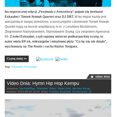
Na tegorocznej edycji „Festiwalu z Atmosferą” pojawi się liveband
Eskaubei i Tomek Nowak Quartet oraz DJ DBT.
W tej ekipie każdy jest
specjalistą w swojej dziedzinie, a poszczególni członkowie Tomek Nowak
Quartet mają na koncie współpracę m.in. z Leszkiem Możdżerem,
Zbigniewem Namysłowskim, Stanisławem Soyką, czy zespołem Agressiva
69.
Z kolei Eskaubei, czyli rapowy weteran podkarpackiej sceny, to
autor wielu EP-ek, mikstejpów i winylowej płyty "Co by się nie działo",
wychowany na The Roots i ruchu Native Tongues.
Czytaj dalej >>
Tagi:
Eskaubei
,
Kontrafakt
video dnia
Video Dnia: Hymn Hip Hop Kempu
kategorie:
Hip-Hop/Rap
,
Teledyski
,
Video
,
Video dnia
,
Hip Hop Kemp
dodano:
2015-08-20 16:54
przez:
Krystian Krupiński
(komentarze: 3)