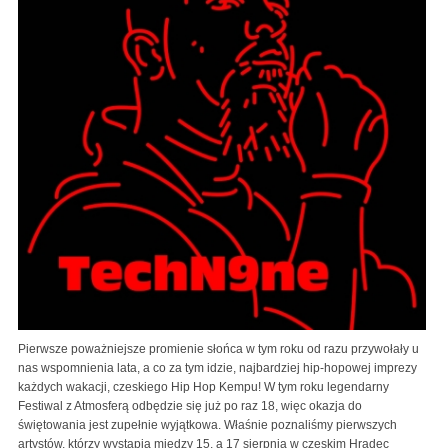
Pierwsze poważniejsze promienie słońca w tym roku od razu przywołały u
nas wspomnienia lata, a co za tym idzie, najbardziej hip-hopowej imprezy
każdych wakacji, czeskiego Hip Hop Kempu! W tym roku legendarny
Festiwal z Atmosferą odbędzie się już po raz 18, więc okazja do
świętowania jest zupełnie wyjątkowa. Właśnie poznaliśmy pierwszych
artystów, którzy wystąpią między 15, a 17 sierpnia w czeskim Hradec