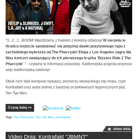
"
3...2...1...BOOM! Wjeżdżamy z hukiem z kolejną odsłoną!
W sierpniu w
Hradcu możecie spodziewać się potężnej dawki pozytywnego rapu z
zachodniego wybrzeża od The Pharcyde! Ekipa z Los Angeles zagra dla
Was koncert nawiązujący do ich pierwszego krążka 'Bizzare Ride 2 The
Pharcyde'
." - czytamy w informacji prasowej. Kalifornijska pogoda przynosi
więc kalifornijską odsłonę!
Obok nich stali kempowi bywalcy, pionierzy słowackiego hip-hopu, czyli
Kontrafakt oraz autor jednej z bardziej oczekiwanych tegorocznych płyt,
Ten Typ Mes.
Czytaj dalej >>
Tagi:
The Pharcyde
,
Ten Typ Mes
,
Kontrafakt
video dnia
Video Dnia: Kontrafakt "JBMNT"