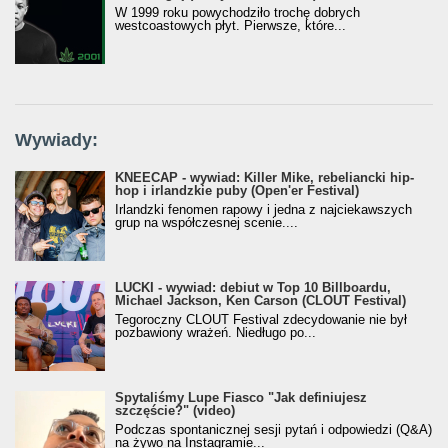
W 1999 roku powychodziło trochę dobrych
westcoastowych płyt. Pierwsze, które...
Wywiady:
KNEECAP - wywiad: Killer Mike, rebeliancki hip-
hop i irlandzkie puby (Open'er Festival)
Irlandzki fenomen rapowy i jedna z najciekawszych
grup na współczesnej scenie....
LUCKI - wywiad: debiut w Top 10 Billboardu,
Michael Jackson, Ken Carson (CLOUT Festival)
Tegoroczny CLOUT Festival zdecydowanie nie był
pozbawiony wrażeń. Niedługo po...
Spytaliśmy Lupe Fiasco "Jak definiujesz
szczęście?" (video)
Podczas spontanicznej sesji pytań i odpowiedzi (Q&A)
na żywo na Instagramie...