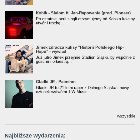
Kobik - Slalom ft. Jan-Rapowanie (prod. Pioneer)
Kobik - Slalom ft. Jan-Rapowanie (prod. Pioneer)
[Official Music Visualiser]
Po ostatniej serii singli otrzymujemy od Kobika kolejny
utwór i trochę...
Jimek zdradza kulisy "Historii Polskiego Hip-
Jimek zdradza kulisy "Historii Polskiego Hip-
Hopu" - wywiad
Hopu" - wywiad
Już jutro Jimek przejmie Stadion Śląski, by wspólnie z
gośćmi i orkiestrą...
Gładki JR - Patoshot
Gładki JR - Patoshot
Gładki JR to 21-letni raper z Dolnego Śląska i nowy
członek wytwórni TiW Music...
wszystkie
Najbliższe wydarzenia: