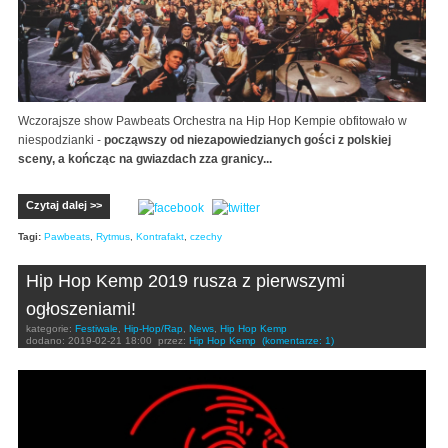
Wczorajsze show Pawbeats Orchestra na Hip Hop Kempie obfitowało w
niespodzianki -
począwszy od niezapowiedzianych gości z polskiej
sceny, a kończąc na gwiazdach zza granicy...
Czytaj dalej >>
Tagi:
Pawbeats
,
Rytmus
,
Kontrafakt
,
czechy
Hip Hop Kemp 2019 rusza z pierwszymi
ogłoszeniami!
kategorie:
Festiwale
,
Hip-Hop/Rap
,
News
,
Hip Hop Kemp
dodano:
2019-02-21 18:00
przez:
Hip Hop Kemp
(komentarze: 1)