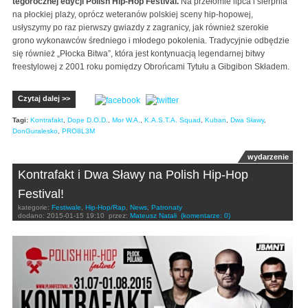
tegorocznej edycji Polish Hip-Hop Festival.
Na przełomie lipca i sierpnia
na płockiej plaży, oprócz weteranów polskiej sceny hip-hopowej,
usłyszymy po raz pierwszy gwiazdy z zagranicy, jak również szerokie
grono wykonawców średniego i młodego pokolenia. Tradycyjnie odbędzie
się również „Płocka Bitwa”, która jest kontynuacją legendarnej bitwy
freestylowej z 2001 roku pomiędzy Obrońcami Tytułu a Gibgibon Składem.
Czytaj dalej >>
Tagi:
Kontrafakt
,
Dope D.O.D.
,
Mor W.A.
,
K.A.S.T.A. Squad
,
Kuban
,
Dwa Sławy
,
DonGuralesko
,
PRO8L3M
wydarzenie
Kontrafakt i Dwa Sławy na Polish Hip-Hop
Festival!
kategorie:
Festiwale
,
Hip-Hop/Rap
,
News
,
Patronaty
dodano:
2015-01-15 19:10
przez:
Mateusz Natali
(komentarze: 0)