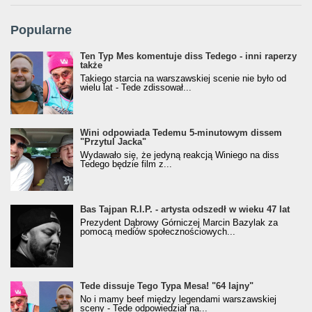
Popularne
Ten Typ Mes komentuje diss Tedego - inni raperzy
także
Takiego starcia na warszawskiej scenie nie było od
wielu lat - Tede zdissował...
Wini odpowiada Tedemu 5-minutowym dissem
"Przytul Jacka"
Wydawało się, że jedyną reakcją Winiego na diss
Tedego będzie film z...
Bas Tajpan R.I.P. - artysta odszedł w wieku 47 lat
Prezydent Dąbrowy Górniczej Marcin Bazylak za
pomocą mediów społecznościowych...
Tede dissuje Tego Typa Mesa! "64 lajny"
No i mamy beef między legendami warszawskiej
sceny - Tede odpowiedział na...