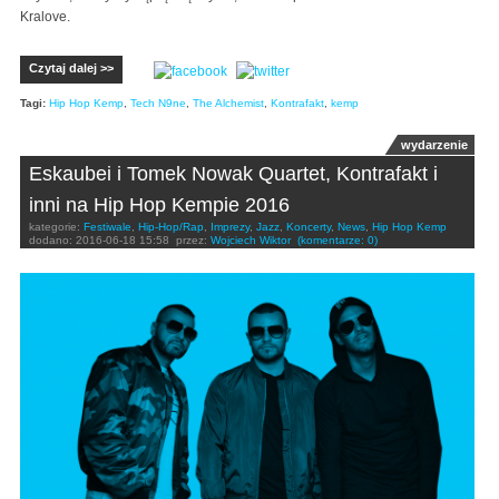
Kralove.
Czytaj dalej >>
Tagi:
Hip Hop Kemp
,
Tech N9ne
,
The Alchemist
,
Kontrafakt
,
kemp
wydarzenie
Eskaubei i Tomek Nowak Quartet, Kontrafakt i
inni na Hip Hop Kempie 2016
kategorie:
Festiwale
,
Hip-Hop/Rap
,
Imprezy
,
Jazz
,
Koncerty
,
News
,
Hip Hop Kemp
dodano:
2016-06-18 15:58
przez:
Wojciech Wiktor
(komentarze: 0)