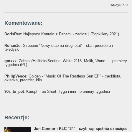
wszystkie
Komentowane:
DorisRex
: Najlepszy Kontakt z Fanami - zagłosuj (Popkillery 2021)
Rohan3d
: Szopeen "Nowy etap na drugi etat" - start preorderu i
teledysk
gmxxx
: Żabson/Hellfield/Sentino, White 2115, Malik, Wane... - premiery
tygodnia (PL)
PhilipVence
: Golden - "Music Of The Restless Sun EP" - tracklista,
okładka, preorder, klip
90s_to_pet
: Kurupt, Too Short, Tyga i inni - premiery tygodnia
Recenzje:
Jon Connor i KLC "24" - czyli rap spełnia dziecięce