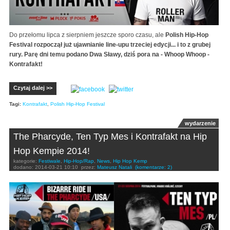
Do przełomu lipca z sierpniem jeszcze sporo czasu, ale
Polish Hip-Hop
Festival rozpoczął już ujawnianie line-upu trzeciej edycji... i to z grubej
rury. Parę dni temu podano Dwa Sławy, dziś pora na - Whoop Whoop -
Kontrafakt!
Czytaj dalej >>
Tagi:
Kontrafakt
,
Polish Hip-Hop Festival
wydarzenie
The Pharcyde, Ten Typ Mes i Kontrafakt na Hip
Hop Kempie 2014!
kategorie:
Festiwale
,
Hip-Hop/Rap
,
News
,
Hip Hop Kemp
dodano:
2014-03-21 10:10
przez:
Mateusz Natali
(komentarze: 2)