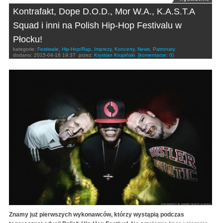
Kontrafakt, Dope D.O.D., Mor W.A., K.A.S.T.A
Squad i inni na Polish Hip-Hop Festivalu w
Płocku!
kategorie:
Festiwale
,
Hip-Hop/Rap
,
Imprezy
,
Koncerty
,
News
,
Patronaty
dodano:
2015-04-16 19:37
przez:
Krystian Krupiński
(komentarze: 0)
Znamy już pierwszych wykonawców, którzy wystąpią podczas