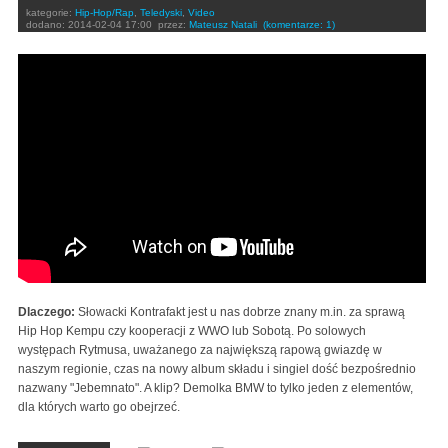
kategorie:
Hip-Hop/Rap
,
Teledyski
,
Video
dodano:
2014-02-04 17:00
przez:
Mateusz Natali
(komentarze: 1)
KONTRAFAKT - JBMNT prod. MAIKY BEATZ
|OFFICIAL VIDEO|
Dlaczego:
Słowacki Kontrafakt jest u nas dobrze znany m.in. za sprawą
Hip Hop Kempu czy kooperacji z WWO lub Sobotą. Po solowych
występach Rytmusa, uważanego za największą rapową gwiazdę w
naszym regionie, czas na nowy album składu i singiel dość bezpośrednio
nazwany "Jebemnato". A klip? Demolka BMW to tylko jeden z elementów,
dla których warto go obejrzeć.