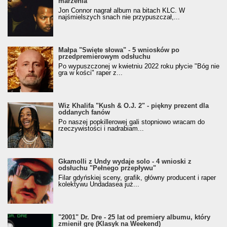
marzenia
Jon Connor nagrał album na bitach KLC. W
najśmielszych snach nie przypuszczał,...
Małpa "Święte słowa" - 5 wniosków po
przedpremierowym odsłuchu
Po wypuszczonej w kwietniu 2022 roku płycie "Bóg nie
gra w kości" raper z...
Wiz Khalifa "Kush & O.J. 2" - piękny prezent dla
oddanych fanów
Po naszej popkillerowej gali stopniowo wracam do
rzeczywistości i nadrabiam...
Gkamolli z Undy wydaje solo - 4 wnioski z
odsłuchu "Pełnego przepływu"
Filar gdyńskiej sceny, grafik, główny producent i raper
kolektywu Undadasea już...
"2001" Dr. Dre - 25 lat od premiery albumu, który
zmienił grę (Klasyk na Weekend)