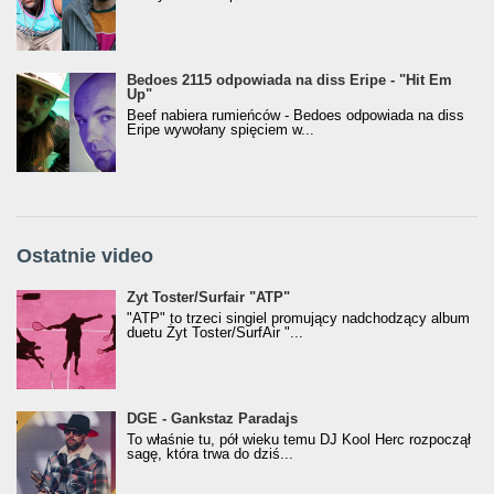
Bedoes 2115 odpowiada na diss Eripe - "Hit Em
Up"
Beef nabiera rumieńców - Bedoes odpowiada na diss
Eripe wywołany spięciem w...
Ostatnie video
Żyt Toster/SurfAir - ATP VIDEO
Żyt Toster/Surfair "ATP"
"ATP" to trzeci singiel promujący nadchodzący album
duetu Żyt Toster/SurfAir "...
donGURALesko z nagrodą za
DGE - Gankstaz Paradajs
Klasyczny/Trueschoolowy Album Roku
To właśnie tu, pół wieku temu DJ Kool Herc rozpoczął
(Popkillery 2023)
sagę, która trwa do dziś...