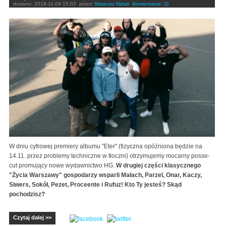
dodano:
2018-11-09 15:02
przez:
Mateusz Natali
(komentarze: 3)
W dniu cyfrowej premiery albumu "Eter" (fizyczna opóźniona będzie na
14.11. przez problemy techniczne w tłoczni) otrzymujemy mocarny posse-
cut promujący nowe wydawnictwo HG.
W drugiej części klasycznego
"Życia Warszawy" gospodarzy wsparli Małach, Parzel, Onar, Kaczy,
Siwers, Sokół, Pezet, Proceente i Rufuz! Kto Ty jesteś? Skąd
pochodzisz?
Czytaj dalej >>