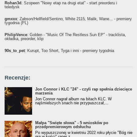
Rohan3d
: Szopeen "Nowy etap na drugi etat" - start preorderu i
teledysk
gmxxx
: Żabson/Hellfield/Sentino, White 2115, Malik, Wane... - premiery
tygodnia (PL)
PhilipVence
: Golden - "Music Of The Restless Sun EP" - tracklista,
okładka, preorder, klip
90s_to_pet
: Kurupt, Too Short, Tyga i inni - premiery tygodnia
Recenzje:
Jon Connor i KLC "24" - czyli rap spełnia dziecięce
marzenia
Jon Connor nagrał album na bitach KLC. W
najśmielszych snach nie przypuszczał,...
Małpa "Święte słowa" - 5 wniosków po
przedpremierowym odsłuchu
Po wypuszczonej w kwietniu 2022 roku płycie "Bóg nie
gra w kości" raper z...