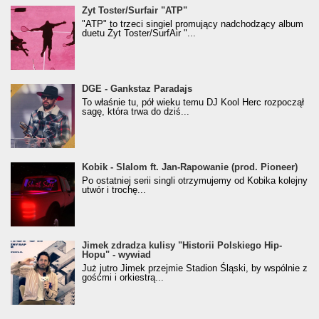
Żyt Toster/SurfAir - ATP VIDEO
Żyt Toster/Surfair "ATP"
"ATP" to trzeci singiel promujący nadchodzący album
duetu Żyt Toster/SurfAir "...
donGURALesko z nagrodą za
DGE - Gankstaz Paradajs
Klasyczny/Trueschoolowy Album Roku
To właśnie tu, pół wieku temu DJ Kool Herc rozpoczął
(Popkillery 2023)
sagę, która trwa do dziś...
Kobik - Slalom ft. Jan-Rapowanie (prod. Pioneer)
Kobik - Slalom ft. Jan-Rapowanie (prod. Pioneer)
[Official Music Visualiser]
Po ostatniej serii singli otrzymujemy od Kobika kolejny
utwór i trochę...
Jimek zdradza kulisy "Historii Polskiego Hip-
Jimek zdradza kulisy "Historii Polskiego Hip-
Hopu" - wywiad
Hopu" - wywiad
Już jutro Jimek przejmie Stadion Śląski, by wspólnie z
gośćmi i orkiestrą...