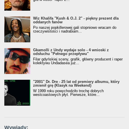
Wiz Khalifa "Kush & O.J. 2" - piękny prezent dla
oddanych fanów
Po naszej popkillerowej gali stopniowo wracam do
rzeczywistości i nadrabiam...
Gkamolli z Undy wydaje solo - 4 wnioski z
odsłuchu "Pełnego przepływu"
Filar gdyńskiej sceny, grafik, główny producent i raper
kolektywu Undadasea już...
"2001" Dr. Dre - 25 lat od premiery albumu, który
zmienił grę (Klasyk na Weekend)
W 1999 roku powychodziło trochę dobrych
westcoastowych płyt. Pierwsze, które...
Wywiady: