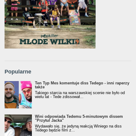
Popularne
Ten Typ Mes komentuje diss Tedego - inni raperzy
także
Takiego starcia na warszawskiej scenie nie było od
wielu lat - Tede zdissował...
Wini odpowiada Tedemu 5-minutowym dissem
"Przytul Jacka"
Wydawało się, że jedyną reakcją Winiego na diss
Tedego będzie film z...