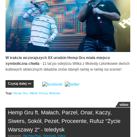
W trakcie wczorajszych XX urodzin Hemp Gru miała miejsce
symboliczna chwila
- 11 lat po odejściu Wilka z Molesty członkowie dwóch
kultowych stołecznych składów znów stanęli ramię w ramię na scenie!
Czytaj dalej >>
Tagi:
Hemp Gru
,
Włodi
,
Kaczy
,
Molesta
video
Hemp Gru ft. Małach, Parzel, Onar, Kaczy,
Siwers, Sokół, Pezet, Proceente, Rufuz "Życie
Warszawy 2" - teledysk
kategorie:
Hip-Hop/Rap
,
Teledyski
,
Video