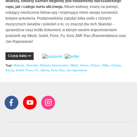
Molesty, swoisty kamień węgielny pod fundamenty warszawskiego
rapu, jak i całego nurtu ulicznego.
Album kultowy, znany na pamięć,
notujący niezliczone follow-upy i inspirujący mimo swojej surowości
kolejne pokolenia. Postanowiliśmy zapytać kilka osób z różnych
muzycznych światów i pokoleń o to, co znaczył dla nich Skandal -
sprawdźcie nasz krótki dokument, w którym swoimi wspomnieniami
podzielili się Włodi, Sokół, Pono, Fu, Kosi JWP, Ras (Rasmentalism) oraz
Jan-Rapowanie!
Czytaj dalej >>
Tagi:
Molesta
,
Skandal
,
Molesta Ewenement
,
Włodi
,
Vienio
,
Pelson
,
Wilku
,
Chada
,
Kaczy
,
Sokół
,
Pono
,
Fu
,
Zipera
,
Kosi
,
Ras
,
Jan-rapowanie