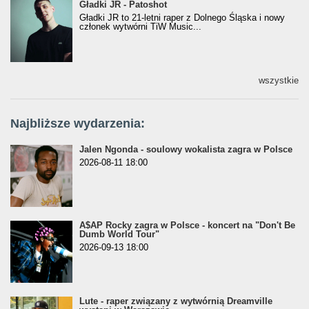
Gładki JR - Patoshot
Gładki JR - Patoshot
Gładki JR to 21-letni raper z Dolnego Śląska i nowy
członek wytwórni TiW Music...
wszystkie
Najbliższe wydarzenia:
Jalen Ngonda - soulowy wokalista zagra w Polsce
2026-08-11 18:00
A$AP Rocky zagra w Polsce - koncert na "Don't Be
Dumb World Tour"
2026-09-13 18:00
Lute - raper związany z wytwórnią Dreamville