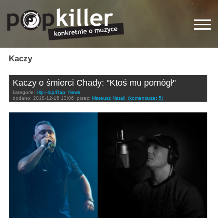
Kaczy
Kaczy o śmierci Chady: "Ktoś mu pomógł"
kategorie:
Hip-Hop/Rap
,
News
dodano:
2018-12-15 13:06
przez:
Mateusz Natali
(komentarze: 5)