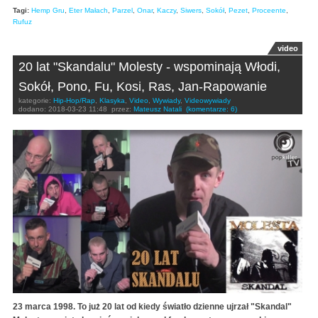
Tagi:
Hemp Gru
,
Eter Małach
,
Parzel
,
Onar
,
Kaczy
,
Siwers
,
Sokół
,
Pezet
,
Proceente
,
Rufuz
video
20 lat "Skandalu" Molesty - wspominają Włodi,
Sokół, Pono, Fu, Kosi, Ras, Jan-Rapowanie
kategorie:
Hip-Hop/Rap
,
Klasyka
,
Video
,
Wywiady
,
Videowywiady
dodano:
2018-03-23 11:48
przez:
Mateusz Natali
(komentarze: 6)
23 marca 1998. To już 20 lat od kiedy światło dzienne ujrzał "Skandal"