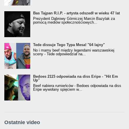
Bas Tajpan R.I.P. - artysta odszedł w wieku 47 lat
Prezydent Dąbrowy Górniczej Marcin Bazylak za
pomocą mediów społecznościowych...
Tede dissuje Tego Typa Mesa! "64 lajny"
No i mamy beef między legendami warszawskiej
sceny - Tede odpowiedział na...
Bedoes 2115 odpowiada na diss Eripe - "Hit Em
Up"
Beef nabiera rumieńców - Bedoes odpowiada na diss
Eripe wywołany spięciem w...
Ostatnie video