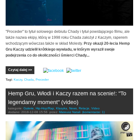
"Proceder" to tytuł solowego debiutu Chady i tytuł powstającego filmu, ale
także nazwa ekipy, którą w 1998 roku Chada założył z Kaczym, raperem
wchodzącym wówczas także w skład Molesty.
Przy okazji 20-lecia Hemp
Gru Kaczy udzielił krótkiego wywiadu, w którym wyraził swoje
podejrzenia co do okoliczności śmierci Chady...
Czytaj dalej >>
Tagi:
Kaczy
,
Chada
,
Proceder
Hemp Gru, Włodi i Kaczy razem na scenie!: "To
legendarny moment" (video)
kategorie:
Galerie
,
Hip-Hop/Rap
,
Klasyka
,
News
,
Relacje
,
Video
dodano:
2018-12-08 15:56
przez:
Mateusz Natali
(komentarze: 1)