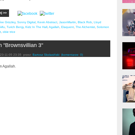
donG
ej >>
Klas
Albu
Tee Grizzley
,
Sonny Digital
,
Kevin Abstract
,
JasonMartin
,
Black Rob
,
Lloyd
iifu
,
Turich Benjy
,
Kidz In The Hall
,
Agallah
,
Elaquent
,
The Alchemist
,
Solomon
t
,
obie trice
Kobik
h "Brownsvillian 3"
Rapo
[Offi
23-11-05 23:35
przez:
Bartosz Skolasiński
(komentarze: 0)
 Agallah.
Jime
Pols
Gład