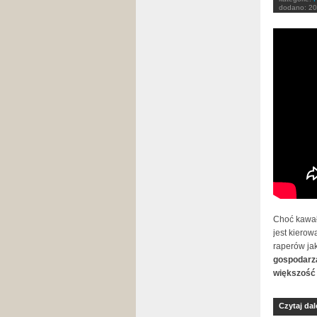
dodano:
20
v0BTHA
Choć kawał
jest kierow
raperów jak
gospodarza
większość 
Czytaj dal