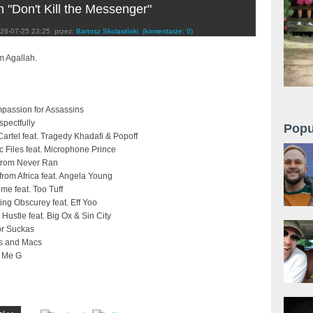
h "Don't Kill the Messenger"
26-07-25 23:25
przez:
Bartosz Skolasiński
(komentarze: 0)
 Agallah.
passion for Assassins
pectfully
Popu
 Cartel feat. Tragedy Khadafi & Popoff
c Files feat. Microphone Prince
 from Never Ran
from Africa feat. Angela Young
me feat. Too Tuff
ng Obscurey feat. Eff Yoo
 Hustle feat. Big Ox & Sin City
for Suckas
rs and Macs
e Me G