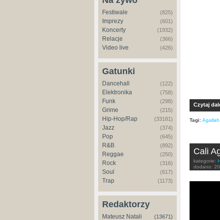
Na żywo
Festiwale
(825)
Imprezy
(601)
Koncerty
(1932)
Relacje
(366)
Video live
(426)
Gatunki
Dancehall
(122)
Elektronika
(758)
Funk
(298)
Czytaj dal
Grime
(215)
Hip-Hop/Rap
(33181)
Tagi:
Agallah
Jazz
(374)
Pop
(645)
R&B
(892)
Cali A
Reggae
(250)
kategorie:
Rock
(316)
dodano:
20
Soul
(617)
Trap
(1173)
Cali Age
Redaktorzy
Mateusz Natali
(13671)