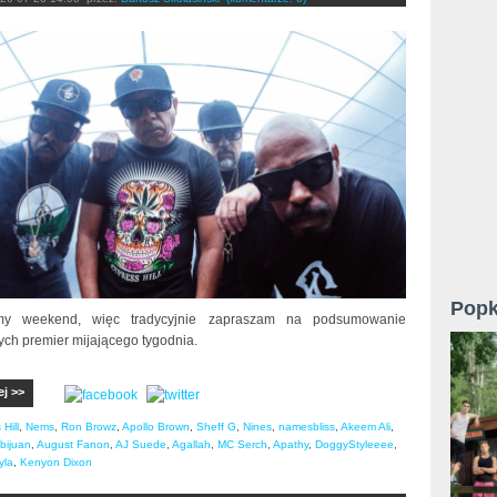
Popk
y weekend, więc tradycyjnie zapraszam na podsumowanie
ych premier mijającego tygodnia.
ej >>
Hill
,
Nems
,
Ron Browz
,
Apollo Brown
,
Sheff G
,
Nines
,
namesbliss
,
Akeem Ali
,
bijuan
,
August Fanon
,
AJ Suede
,
Agallah
,
MC Serch
,
Apathy
,
DoggyStyleeee
,
yla
,
Kenyon Dixon