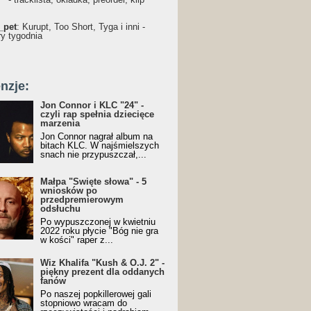
_pet
: Kurupt, Too Short, Tyga i inni -
ry tygodnia
nzje:
Jon Connor i KLC "24" -
czyli rap spełnia dziecięce
marzenia
Jon Connor nagrał album na
bitach KLC. W najśmielszych
snach nie przypuszczał,...
Małpa "Święte słowa" - 5
wniosków po
przedpremierowym
odsłuchu
Po wypuszczonej w kwietniu
2022 roku płycie "Bóg nie gra
w kości" raper z...
Wiz Khalifa "Kush & O.J. 2" -
piękny prezent dla oddanych
fanów
Po naszej popkillerowej gali
stopniowo wracam do