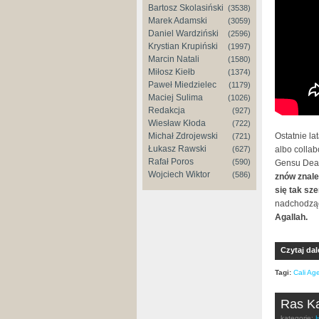
Bartosz Skolasiński
(3538)
Marek Adamski
(3059)
Daniel Wardziński
(2596)
Krystian Krupiński
(1997)
Marcin Natali
(1580)
Miłosz Kiełb
(1374)
Paweł Miedzielec
(1179)
Maciej Sulima
(1026)
Redakcja
(927)
Wiesław Kłoda
(722)
Ostatnie la
Michał Zdrojewski
(721)
Łukasz Rawski
albo collab
(627)
Rafał Poros
(590)
Gensu Dea
Wojciech Wiktor
(586)
znów znale
się tak sz
nadchodząc
Agallah.
Czytaj dal
Tagi:
Cali Ag
Ras Ka
kategorie: