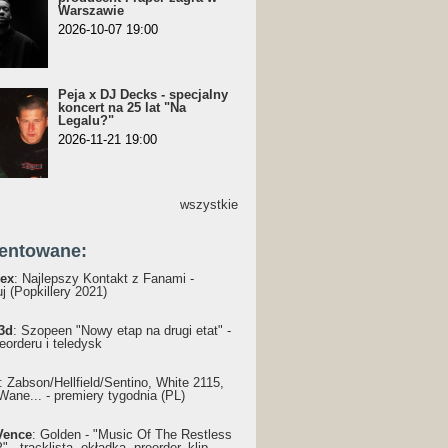
Warszawie
2026-10-07 19:00
Peja x DJ Decks - specjalny
koncert na 25 lat "Na
Legalu?"
2026-11-21 19:00
wszystkie
entowane:
ex
: Najlepszy Kontakt z Fanami -
j (Popkillery 2021)
3d
: Szopeen "Nowy etap na drugi etat" -
reorderu i teledysk
: Żabson/Hellfield/Sentino, White 2115,
Wane... - premiery tygodnia (PL)
Vence
: Golden - "Music Of The Restless
 - tracklista, okładka, preorder, klip