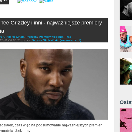
ej >>
 Tee Grizzley i inni - najważniejsze premiery
ia
USA
,
Hip-Hop/Rap
,
Premiery
,
Premiery tygodnia
,
Trap
23-11-06 00:21
przez:
Bartosz Skolasiński
(komentarze: 1)
Osta
Żyt 
działek, czas więc na podsumowanie najważniejszych premier
tygodnia. Jedziemy!