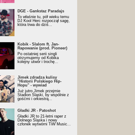
URALesko z nagrodą za
DGE - Gankstaz Paradajs
yczny/Trueschoolowy
To właśnie tu, pół wieku temu
m Roku (Popkillery 2023)
DJ Kool Herc rozpoczął sagę,
która trwa do dziś...
 - Slalom ft. Jan-
Kobik - Slalom ft. Jan-
wanie (prod. Pioneer)
Rapowanie (prod. Pioneer)
cial Music Visualiser]
Po ostatniej serii singli
otrzymujemy od Kobika
kolejny utwór i trochę...
k zdradza kulisy "Historii
Jimek zdradza kulisy
kiego Hip-Hopu" - wywiad
"Historii Polskiego Hip-
Hopu" - wywiad
Już jutro Jimek przejmie
Stadion Śląski, by wspólnie z
gośćmi i orkiestrą...
ki JR - Patoshot
Gładki JR - Patoshot
Gładki JR to 21-letni raper z
Dolnego Śląska i nowy
członek wytwórni TiW Music...