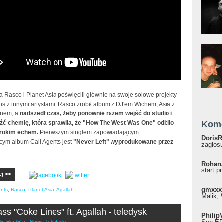
ta Rasco i Planet Asia poświęcili głównie na swoje solowe projekty
os z innymi artystami. Rasco zrobił album z DJ'em Wichem, Asia z
nem, a
nadszedł czas, żeby ponownie razem wejść do studio i
źć chemię, która sprawiła, że "How The West Was One" odbiło
Kom
erokim echem.
Pierwszym singlem zapowiadającym
DorisR
ym album Cali Agents jest
"Never Left" wyprodukowane przez
zagłosu
Rohan
start p
ej >>
gmxxx
ents
,
Rasco
,
Planet Asia
,
Agallah
Malik, 
ss "Coke Lines" ft. Agallah - teledysk
Philip
Sun EP"
Hip-Hop/Rap
,
News
,
Teledyski