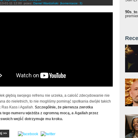
13-01-11 12:00
przez:
Daniel Wardziński
(komentarze: 3)
90s_to
r1xNU#!
premie
Rece
ek głębią swojego refrenu nie urzeka, a całość zdecydowanie nie
ana do nieletnich, to nie mogliśmy pominąć spotkania dwójki takich
 Ras Kass i Agallah.
Szczególnie, że pierwsza zwrotka
 tego numeru wjeżdża z ogromną mocą, a Agallah przez
swoich wejść dotrzymuje mu kroku.
ej >>