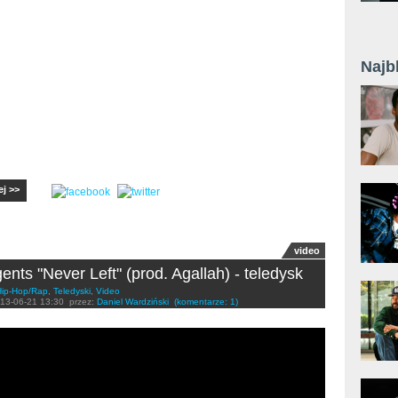
Najb
ej >>
video
gents "Never Left" (prod. Agallah) - teledysk
Hip-Hop/Rap
,
Teledyski
,
Video
13-06-21 13:30
przez:
Daniel Wardziński
(komentarze: 1)
nts- "Never Left" (Ft Agallah) Official Video