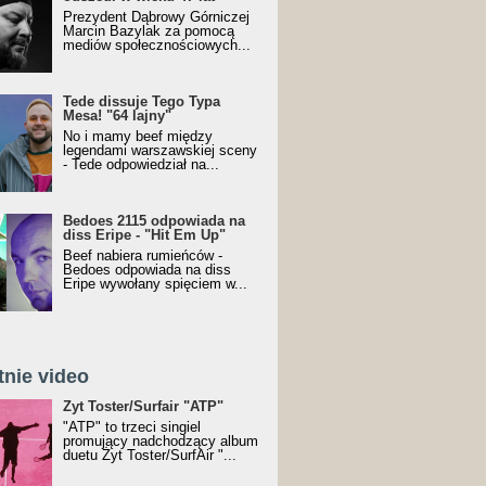
Prezydent Dąbrowy Górniczej
Marcin Bazylak za pomocą
mediów społecznościowych...
Tede dissuje Tego Typa
Mesa! "64 lajny"
No i mamy beef między
legendami warszawskiej sceny
- Tede odpowiedział na...
Bedoes 2115 odpowiada na
diss Eripe - "Hit Em Up"
Beef nabiera rumieńców -
Bedoes odpowiada na diss
Eripe wywołany spięciem w...
tnie video
Toster/SurfAir - ATP VIDEO
Żyt Toster/Surfair "ATP"
"ATP" to trzeci singiel
promujący nadchodzący album
duetu Żyt Toster/SurfAir "...