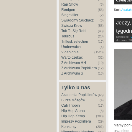
Czytaj dal
Rap Show
(3)
Rentgen
Tagi:
Agallah
(53)
Stagekiller
(2)
Świadomy Słuchacz
(6)
Jeezy,
Świeża Krew
(55)
tygodn
Tak To Się Robi
(43)
Tourbus
(28)
kategorie:
dodano:
20
Trillest. selection
(17)
Underwatch
(4)
Video dnia
(1520)
Warto czekać
(32)
Z Archiwum HH
(10)
Z Archiwum Popkillera
(12)
Z Archiwum S
(13)
Tylko u nas
Akademia Popkillerów
(65)
Burza Mózgów
(4)
Cali Trippin
(17)
Hip Hop Arena
(8)
Hip Hop Kemp
(308)
Imprezy Popkillera
(29)
Mamy ponie
Konkursy
(201)
ostatniego 