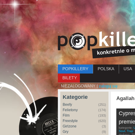
Menu główne
POPKILLERY
POLSKA
USA
BILETY
NIEZALOGOWANY |
zaloguj się
Kategorie
Agallah
Beefy
(251)
Felietony
(174)
Cypres
Film
(193)
Freestyle
premie
(620)
Girlzone
(3)
kategorie:
Soul
,
Trap
Gry
(9)
dodano:
20