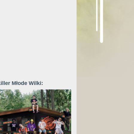
iller Młode Wilki: