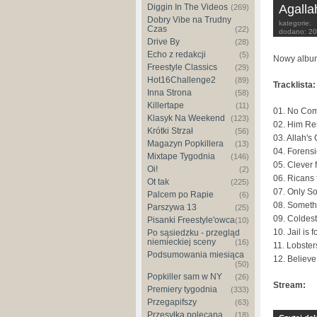
Agalla
Diggin In The Videos
(269)
Dobry Vibe na Trudny
kategorie:
Czas
(22)
dodano:
20
Drive By
(28)
Echo z redakcji
(5)
Nowy album
Freestyle Classics
(29)
Hot16Challenge2
(89)
Tracklista:
Inna Strona
(58)
Killertape
(11)
01. No Com
Klasyk Na Weekend
(123)
02. Him Res
Krótki Strzał
(56)
03. Allah's
Magazyn Popkillera
(13)
04. Forensi
Mixtape Tygodnia
(146)
05. Clever
Oi!
(2)
06. Ricans 
Ot tak
(225)
07. Only So
Palcem po Rapie
(6)
08. Somethi
Parszywa 13
(25)
09. Coldest
Pisanki Freestyle'owca
(10)
10. Jail is 
Po sąsiedzku - przegląd
niemieckiej sceny
(16)
11. Lobste
Podsumowania miesiąca
12. Believ
(50)
Popkiller sam w NY
(26)
Stream:
Premiery tygodnia
(333)
Przegapifszy
(63)
Przesyłka polecana
(18)