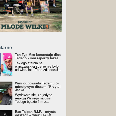
larne
Ten Typ Mes komentuje diss
Tedego - inni raperzy także
Takiego starcia na
warszawskiej scenie nie było
od wielu lat - Tede zdissował...
Wini odpowiada Tedemu 5-
minutowym dissem "Przytul
Jacka"
Wydawało się, że jedyną
reakcją Winiego na diss
Tedego będzie film z...
Bas Tajpan R.I.P. - artysta
odszedł w wieku 47 lat