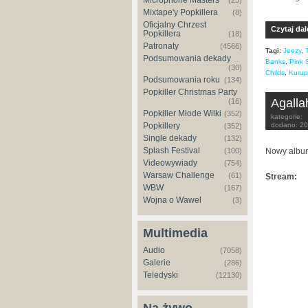
Microphone Masters
(23)
Mixtape'y Popkillera
(8)
Oficjalny Chrzest
Czytaj dal
Popkillera
(18)
Patronaty
(4566)
Tagi:
Jeezy
,
Podsumowania dekady
Banks
,
Pink S
(30)
Childs
,
Kurup
Podsumowania roku
(134)
Popkiller Christmas Party
Agalla
(16)
Popkiller Młode Wilki
(352)
kategorie:
Popkillery
dodano:
20
(352)
Single dekady
(132)
Splash Festival
(100)
Nowy album
Videowywiady
(754)
Warsaw Challenge
(61)
Stream:
WBW
(167)
Wojna o Wawel
(3)
Multimedia
Audio
(7058)
Galerie
(286)
Teledyski
(12130)