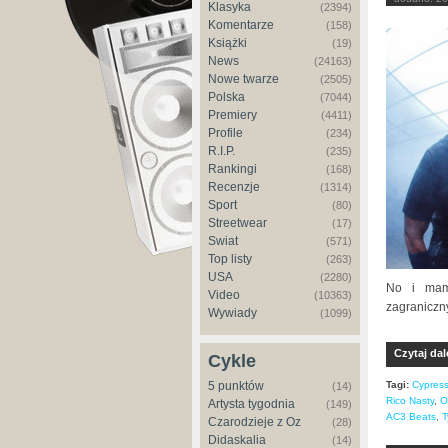
Klasyka
(2394)
Komentarze
(158)
Książki
(19)
News
(24163)
Nowe twarze
(2505)
Polska
(7044)
Premiery
(4411)
Profile
(234)
R.I.P.
(235)
Rankingi
(168)
Recenzje
(1314)
Sport
(80)
Streetwear
(17)
Świat
(571)
Top listy
(263)
USA
(2280)
No i mam
Video
(10363)
zagraniczn
Wywiady
(1099)
Czytaj dal
Cykle
Tagi:
Cypress 
5 punktów
(14)
Rico Nasty
,
O
Artysta tygodnia
(149)
AC3 Beats
,
T
Czarodzieje z Oz
(28)
Didaskalia
(14)