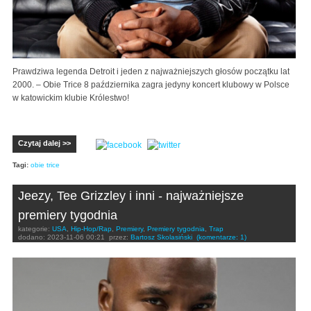
Prawdziwa legenda Detroit i jeden z najważniejszych głosów początku lat
2000. – Obie Trice 8 października zagra jedyny koncert klubowy w Polsce
w katowickim klubie Królestwo!
Czytaj dalej >>
Tagi:
obie trice
Jeezy, Tee Grizzley i inni - najważniejsze
premiery tygodnia
kategorie:
USA
,
Hip-Hop/Rap
,
Premiery
,
Premiery tygodnia
,
Trap
dodano:
2023-11-06 00:21
przez:
Bartosz Skolasiński
(komentarze: 1)