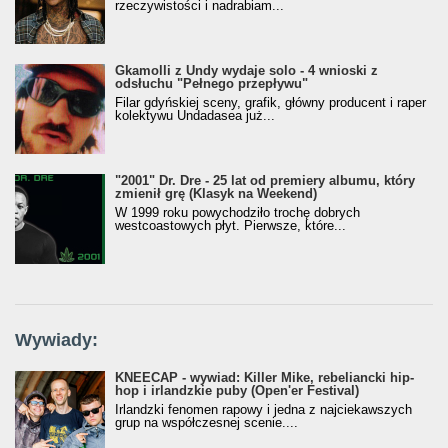
rzeczywistości i nadrabiam...
Gkamolli z Undy wydaje solo - 4 wnioski z
odsłuchu "Pełnego przepływu"
Filar gdyńskiej sceny, grafik, główny producent i raper
kolektywu Undadasea już...
"2001" Dr. Dre - 25 lat od premiery albumu, który
zmienił grę (Klasyk na Weekend)
W 1999 roku powychodziło trochę dobrych
westcoastowych płyt. Pierwsze, które...
Wywiady:
KNEECAP - wywiad: Killer Mike, rebeliancki hip-
hop i irlandzkie puby (Open'er Festival)
Irlandzki fenomen rapowy i jedna z najciekawszych
grup na współczesnej scenie....