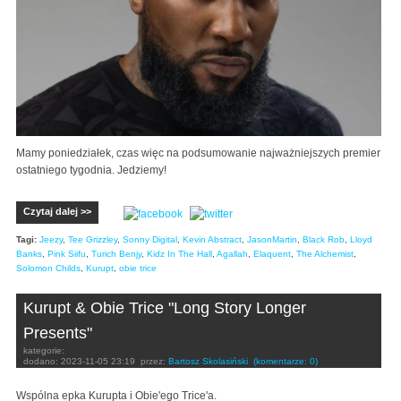
Mamy poniedziałek, czas więc na podsumowanie najważniejszych premier
ostatniego tygodnia. Jedziemy!
Czytaj dalej >>
Tagi:
Jeezy
,
Tee Grizzley
,
Sonny Digital
,
Kevin Abstract
,
JasonMartin
,
Black Rob
,
Lloyd
Banks
,
Pink Siifu
,
Turich Benjy
,
Kidz In The Hall
,
Agallah
,
Elaquent
,
The Alchemist
,
Solomon Childs
,
Kurupt
,
obie trice
Kurupt & Obie Trice "Long Story Longer
Presents"
kategorie:
dodano:
2023-11-05 23:19
przez:
Bartosz Skolasiński
(komentarze: 0)
Wspólna epka Kurupta i Obie'ego Trice'a.