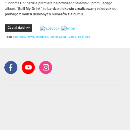
"Bottoms Up" będzie premiera najnowszego teledysku promującego
album. "
Spill My Drink" to bardzo ciekawie zrealizowany teledysk do
jednego z moich ulubionych numerów z albumu.
Czytaj dalej >>
Tagi:
obie trice
,
News
,
Teledyski
,
Hip-Hop/Rap
,
Video
,
obie trice