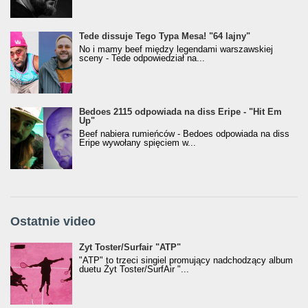
Tede dissuje Tego Typa Mesa! "64 lajny"
No i mamy beef między legendami warszawskiej
sceny - Tede odpowiedział na...
Bedoes 2115 odpowiada na diss Eripe - "Hit Em
Up"
Beef nabiera rumieńców - Bedoes odpowiada na diss
Eripe wywołany spięciem w...
Ostatnie video
Żyt Toster/SurfAir - ATP VIDEO
Żyt Toster/Surfair "ATP"
"ATP" to trzeci singiel promujący nadchodzący album
duetu Żyt Toster/SurfAir "...