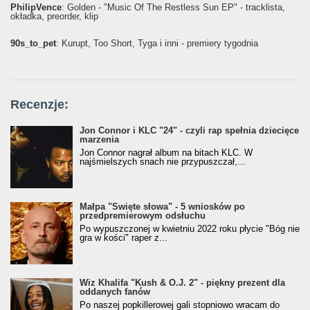
PhilipVence
: Golden - "Music Of The Restless Sun EP" - tracklista,
okładka, preorder, klip
90s_to_pet
: Kurupt, Too Short, Tyga i inni - premiery tygodnia
Recenzje:
Jon Connor i KLC "24" - czyli rap spełnia dziecięce
marzenia
Jon Connor nagrał album na bitach KLC. W
najśmielszych snach nie przypuszczał,...
Małpa "Święte słowa" - 5 wniosków po
przedpremierowym odsłuchu
Po wypuszczonej w kwietniu 2022 roku płycie "Bóg nie
gra w kości" raper z...
Wiz Khalifa "Kush & O.J. 2" - piękny prezent dla
oddanych fanów
Po naszej popkillerowej gali stopniowo wracam do