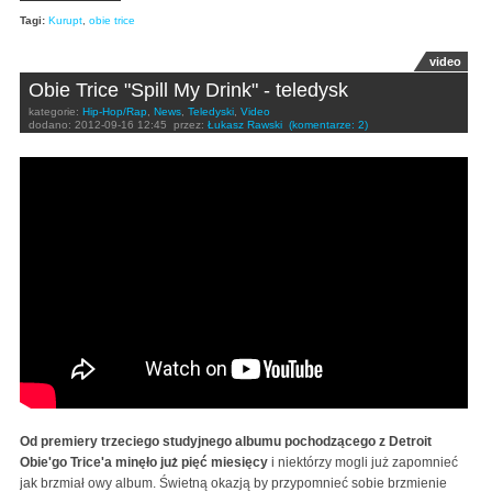
Tagi:
Kurupt
,
obie trice
video
Obie Trice "Spill My Drink" - teledysk
kategorie:
Hip-Hop/Rap
,
News
,
Teledyski
,
Video
dodano:
2012-09-16 12:45
przez:
Łukasz Rawski
(komentarze: 2)
Obie Trice - Spill My Drink
Od premiery trzeciego studyjnego albumu pochodzącego z Detroit
Obie'go Trice'a minęło już pięć miesięcy
i niektórzy mogli już zapomnieć
jak brzmiał owy album. Świetną okazją by przypomnieć sobie brzmienie