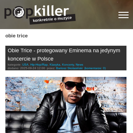
obie trice
Obie Trice - protegowany Eminema na jedynym
koncercie w Polsce
kategorie:
USA
,
Hip-Hop/Rap
,
Klasyka
,
Koncerty
,
News
dodano:
2025-09-24 12:00
przez:
Bartosz Skolasiński
(komentarze: 0)