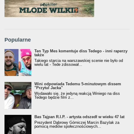
Popularne
Ten Typ Mes komentuje diss Tedego - inni raperzy
także
Takiego starcia na warszawskiej scenie nie było od
wielu lat - Tede zdissował...
Wini odpowiada Tedemu 5-minutowym dissem
"Przytul Jacka"
Wydawało się, że jedyną reakcją Winiego na diss
Tedego będzie film z...
Bas Tajpan R.I.P. - artysta odszedł w wieku 47 lat
Prezydent Dąbrowy Górniczej Marcin Bazylak za
pomocą mediów społecznościowych...