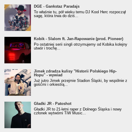
donGURALesko z nagrodą za
DGE - Gankstaz Paradajs
Klasyczny/Trueschoolowy Album Roku
To właśnie tu, pół wieku temu DJ Kool Herc rozpoczął
(Popkillery 2023)
sagę, która trwa do dziś...
Kobik - Slalom ft. Jan-Rapowanie (prod. Pioneer)
Kobik - Slalom ft. Jan-Rapowanie (prod. Pioneer)
[Official Music Visualiser]
Po ostatniej serii singli otrzymujemy od Kobika kolejny
utwór i trochę...
Jimek zdradza kulisy "Historii Polskiego Hip-
Jimek zdradza kulisy "Historii Polskiego Hip-
Hopu" - wywiad
Hopu" - wywiad
Już jutro Jimek przejmie Stadion Śląski, by wspólnie z
gośćmi i orkiestrą...
Gładki JR - Patoshot
Gładki JR - Patoshot
Gładki JR to 21-letni raper z Dolnego Śląska i nowy
członek wytwórni TiW Music...