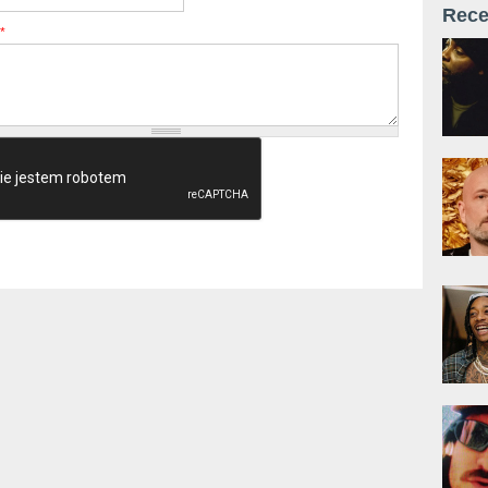
Rece
*