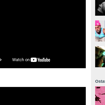
Osta
Żyt 