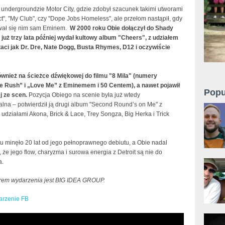
 undergroundzie Motor City, gdzie zdobył szacunek takimi utworami
t", "My Club", czy "Dope Jobs Homeless", ale przełom nastąpił, gdy
wał się nim sam Eminem.
W 2000 roku Obie dołączył do Shady
 już trzy lata później wydał kultowy album "Cheers", z udziałem
taci jak Dr. Dre, Nate Dogg, Busta Rhymes, D12 i oczywiście
ównież na ścieżce dźwiękowej do filmu "8 Mila" (numery
e Rush” i „Love Me” z Eminemem i 50 Centem), a nawet pojawił
Popu
j ze scen.
Pozycja Obiego na scenie była już wtedy
lna – potwierdził ją drugi album "Second Round’s on Me" z
udziałami Akona, Brick & Lace, Trey Songza, Big Herka i Trick
u minęło 20 lat od jego pełnoprawnego debiutu, a Obie nadal
że jego flow, charyzma i surowa energia z Detroit są nie do
a.
rem wydarzenia jest BIG IDEA GROUP.
rzenie FB