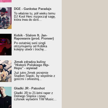
URALesko z nagrodą za
DGE - Gankstaz Paradajs
yczny/Trueschoolowy
To właśnie tu, pół wieku temu
m Roku (Popkillery 2023)
DJ Kool Herc rozpoczął sagę,
która trwa do dziś...
 - Slalom ft. Jan-
Kobik - Slalom ft. Jan-
wanie (prod. Pioneer)
Rapowanie (prod. Pioneer)
cial Music Visualiser]
Po ostatniej serii singli
otrzymujemy od Kobika
kolejny utwór i trochę...
k zdradza kulisy "Historii
Jimek zdradza kulisy
kiego Hip-Hopu" - wywiad
"Historii Polskiego Hip-
Hopu" - wywiad
Już jutro Jimek przejmie
Stadion Śląski, by wspólnie z
gośćmi i orkiestrą...
ki JR - Patoshot
Gładki JR - Patoshot
Gładki JR to 21-letni raper z
Dolnego Śląska i nowy
członek wytwórni TiW Music...