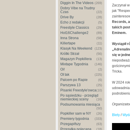
Diggin In The Videos
(269)
Zaczynał w
Dobry Vibe na Trudny
jak "Respec
Czas
(22)
zaintereso
Drive By
(28)
Records, a
Echo z redakcji
(5)
takich pos
Freestyle Classics
(29)
Hot16Challenge2
Eminem.
(89)
Inna Strona
(58)
Killertape
(11)
Wystąpił r
Klasyk Na Weekend
(123)
„Adrenalin
Krótki Strzał
(56)
się w jedne
Magazyn Popkillera
(13)
niepodważa
Mixtape Tygodnia
(146)
gościnnymi 
Oi!
(2)
Tricka.
Ot tak
(225)
Palcem po Rapie
(6)
W 2024 rok
Parszywa 13
(25)
udowadnia, 
Pisanki Freestyle'owca
(10)
podrobieni
Po sąsiedzku - przegląd
niemieckiej sceny
(16)
Organizato
Podsumowania miesiąca
(50)
Popkiller sam w NY
(26)
Blety
/
Wyda
Premiery tygodnia
(333)
Przegapifszy
(63)
Przesyłka polecana
(18)