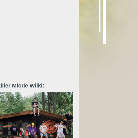
iller Młode Wilki: