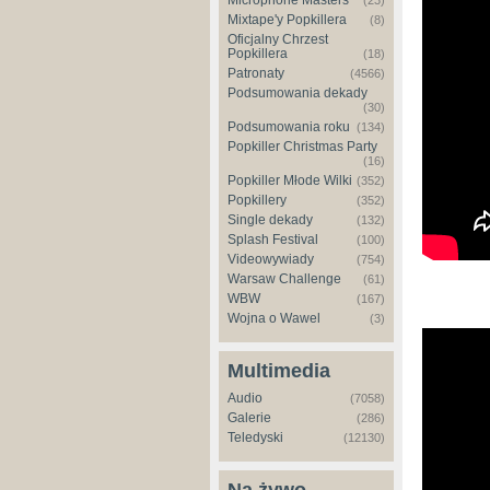
Microphone Masters
(23)
Mixtape'y Popkillera
(8)
Oficjalny Chrzest
Popkillera
(18)
Patronaty
(4566)
Podsumowania dekady
(30)
Podsumowania roku
(134)
Popkiller Christmas Party
(16)
Popkiller Młode Wilki
(352)
Popkillery
(352)
Single dekady
(132)
Splash Festival
(100)
Videowywiady
(754)
Warsaw Challenge
(61)
WBW
(167)
Wojna o Wawel
(3)
Multimedia
Audio
(7058)
Galerie
(286)
Teledyski
(12130)