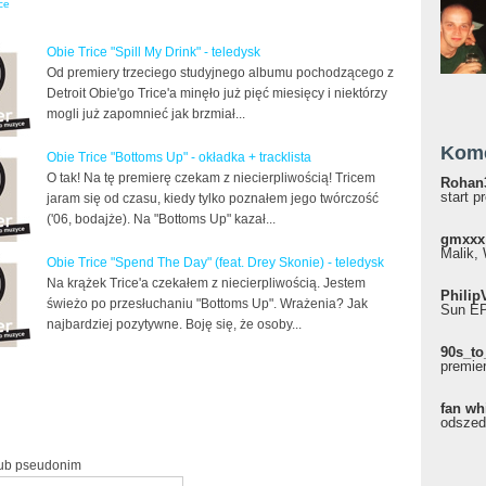
ice
Obie Trice "Spill My Drink" - teledysk
Od premiery trzeciego studyjnego albumu pochodzącego z
Detroit Obie'go Trice'a minęło już pięć miesięcy i niektórzy
mogli już zapomnieć jak brzmiał...
Kom
Obie Trice "Bottoms Up" - okładka + tracklista
O tak! Na tę premierę czekam z niecierpliwością! Tricem
Rohan
start p
jaram się od czasu, kiedy tylko poznałem jego twórczość
('06, bodajże). Na "Bottoms Up" kazał...
gmxxx
Malik, 
Obie Trice "Spend The Day" (feat. Drey Skonie) - teledysk
Na krążek Trice'a czekałem z niecierpliwością. Jestem
Philip
świeżo po przesłuchaniu "Bottoms Up". Wrażenia? Jak
Sun EP"
najbardziej pozytywne. Boję się, że osoby...
90s_to
premie
fan wh
odszed
lub pseudonim