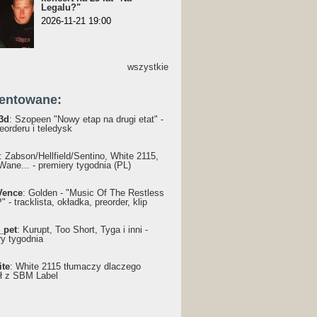
Legalu?"
2026-11-21 19:00
wszystkie
entowane:
3d
: Szopeen "Nowy etap na drugi etat" -
reorderu i teledysk
: Żabson/Hellfield/Sentino, White 2115,
Wane... - premiery tygodnia (PL)
Vence
: Golden - "Music Of The Restless
 - tracklista, okładka, preorder, klip
_pet
: Kurupt, Too Short, Tyga i inni -
ry tygodnia
ite
: White 2115 tłumaczy dlaczego
ł z SBM Label