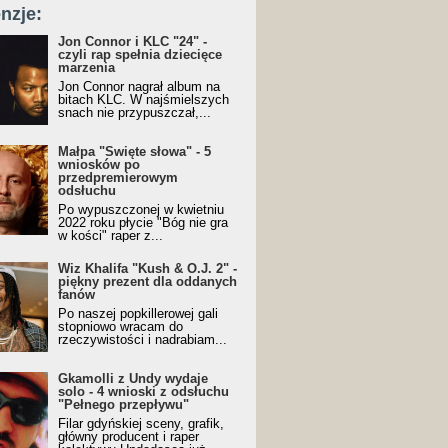
nzje:
Jon Connor i KLC "24" -
czyli rap spełnia dziecięce
marzenia
Jon Connor nagrał album na
bitach KLC. W najśmielszych
snach nie przypuszczał,...
Małpa "Święte słowa" - 5
wniosków po
przedpremierowym
odsłuchu
Po wypuszczonej w kwietniu
2022 roku płycie "Bóg nie gra
w kości" raper z...
Wiz Khalifa "Kush & O.J. 2" -
piękny prezent dla oddanych
fanów
Po naszej popkillerowej gali
stopniowo wracam do
rzeczywistości i nadrabiam...
Gkamolli z Undy wydaje
solo - 4 wnioski z odsłuchu
"Pełnego przepływu"
Filar gdyńskiej sceny, grafik,
główny producent i raper