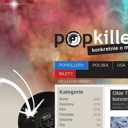
Menu główne
POPKILLERY
POLSKA
USA
BILETY
NIEZALOGOWANY |
zaloguj się
Kategorie
Obie T
koncer
Beefy
(251)
Felietony
kategorie:
(174)
dodano:
20
Film
(193)
Freestyle
(620)
Girlzone
(3)
Gry
(9)