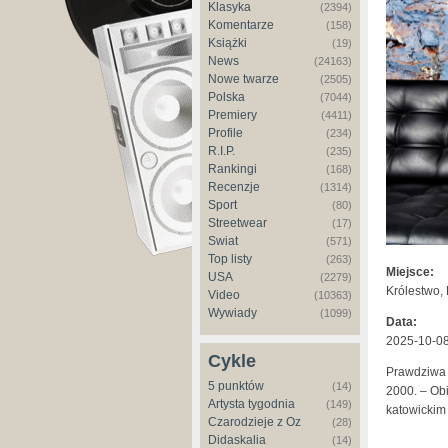
Klasyka
(2394)
Komentarze
(158)
Książki
(19)
News
(24163)
Nowe twarze
(2505)
Polska
(7044)
Premiery
(4411)
Profile
(234)
R.I.P.
(235)
Rankingi
(168)
Recenzje
(1314)
Sport
(80)
Streetwear
(17)
Świat
(571)
Top listy
(263)
Miejsce:
USA
(2279)
Królestwo,
Video
(10363)
Wywiady
(1099)
Data:
2025-10-08
Cykle
Prawdziwa l
5 punktów
(14)
2000. – Obi
Artysta tygodnia
(149)
katowickim 
Czarodzieje z Oz
(28)
Didaskalia
(14)