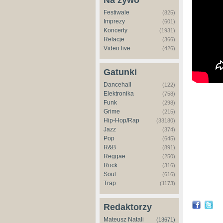
Na żywo
Festiwale
(825)
Imprezy
(601)
Koncerty
(1931)
Relacje
(366)
Video live
(426)
Gatunki
Dancehall
(122)
Elektronika
(758)
Funk
(298)
Grime
(215)
Hip-Hop/Rap
(33180)
Jazz
(374)
Pop
(645)
R&B
(891)
Reggae
(250)
Rock
(316)
Soul
(616)
Trap
(1173)
Redaktorzy
Mateusz Natali
(13671)