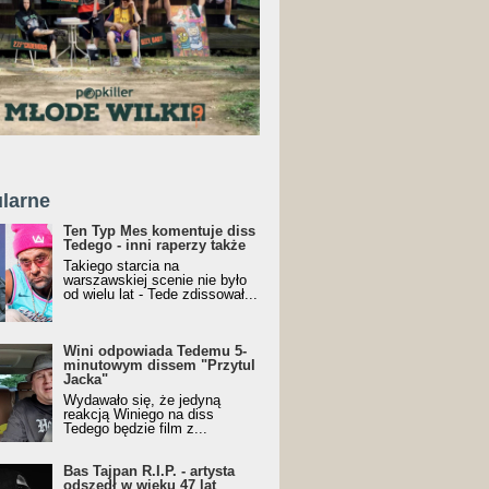
larne
Ten Typ Mes komentuje diss
Tedego - inni raperzy także
Takiego starcia na
warszawskiej scenie nie było
od wielu lat - Tede zdissował...
Wini odpowiada Tedemu 5-
minutowym dissem "Przytul
Jacka"
Wydawało się, że jedyną
reakcją Winiego na diss
Tedego będzie film z...
Bas Tajpan R.I.P. - artysta
odszedł w wieku 47 lat