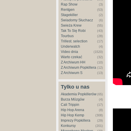
Rap Show
(3)
Rentgen
(53)
Stagekiller
(2)
Świadomy Słuchacz
(6)
Świeża Krew
(55)
Tak To Się Robi
(43)
Tourbus
(28)
Trillest. selection
(17)
Underwatch
(4)
Video dnia
(1520)
Warto czekać
(32)
Z Archiwum HH
(10)
Z Archiwum Popkillera
(12)
Z Archiwum S
(13)
Tylko u nas
Akademia Popkillerów
(65)
Burza Mózgów
(4)
Cali Trippin
(17)
Hip Hop Arena
(8)
Hip Hop Kemp
(308)
Imprezy Popkillera
(29)
Konkursy
(201)