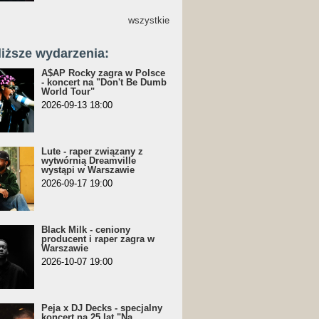
wszystkie
liższe wydarzenia:
A$AP Rocky zagra w Polsce
- koncert na "Don't Be Dumb
World Tour"
2026-09-13 18:00
Lute - raper związany z
wytwórnią Dreamville
wystąpi w Warszawie
2026-09-17 19:00
Black Milk - ceniony
producent i raper zagra w
Warszawie
2026-10-07 19:00
Peja x DJ Decks - specjalny
koncert na 25 lat "Na