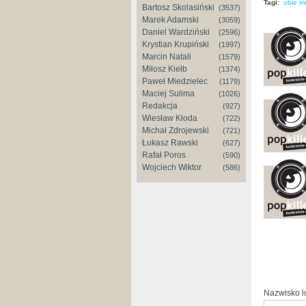
Tagi:
obie tr
Bartosz Skolasiński
(3537)
Marek Adamski
(3059)
Daniel Wardziński
(2596)
Krystian Krupiński
(1997)
Marcin Natali
(1579)
Miłosz Kiełb
(1374)
Paweł Miedzielec
(1179)
Maciej Sulima
(1026)
Redakcja
(927)
Wiesław Kłoda
(722)
Michał Zdrojewski
(721)
Łukasz Rawski
(627)
Rafał Poros
(590)
Wojciech Wiktor
(586)
Nazwisko 