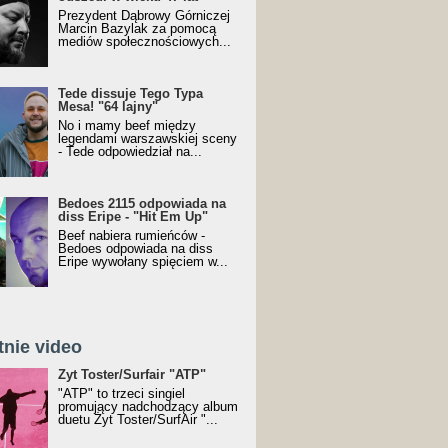
Prezydent Dąbrowy Górniczej
Marcin Bazylak za pomocą
mediów społecznościowych...
Tede dissuje Tego Typa
Mesa! "64 lajny"
No i mamy beef między
legendami warszawskiej sceny
- Tede odpowiedział na...
Bedoes 2115 odpowiada na
diss Eripe - "Hit Em Up"
Beef nabiera rumieńców -
Bedoes odpowiada na diss
Eripe wywołany spięciem w...
tnie video
Toster/SurfAir - ATP VIDEO
Żyt Toster/Surfair "ATP"
"ATP" to trzeci singiel
promujący nadchodzący album
duetu Żyt Toster/SurfAir "...