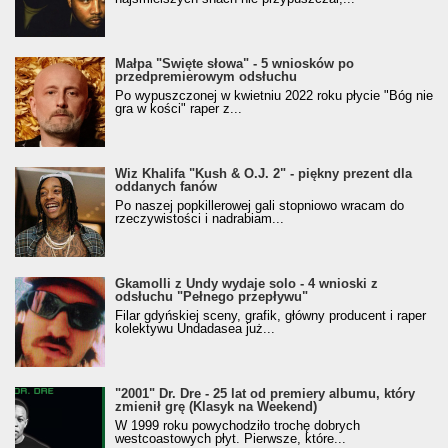
Małpa "Święte słowa" - 5 wniosków po
przedpremierowym odsłuchu
Po wypuszczonej w kwietniu 2022 roku płycie "Bóg nie
gra w kości" raper z...
Wiz Khalifa "Kush & O.J. 2" - piękny prezent dla
oddanych fanów
Po naszej popkillerowej gali stopniowo wracam do
rzeczywistości i nadrabiam...
Gkamolli z Undy wydaje solo - 4 wnioski z
odsłuchu "Pełnego przepływu"
Filar gdyńskiej sceny, grafik, główny producent i raper
kolektywu Undadasea już...
"2001" Dr. Dre - 25 lat od premiery albumu, który
zmienił grę (Klasyk na Weekend)
W 1999 roku powychodziło trochę dobrych
westcoastowych płyt. Pierwsze, które...