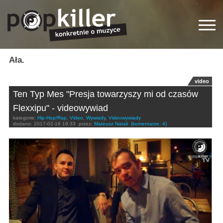
Ała.
video
Ten Typ Mes "Presja towarzyszy mi od czasów
Flexxipu" - videowywiad
kategorie:
Hip-Hop/Rap
,
Video
,
Wywiady
,
Videowywiady
dodano:
2017-02-16 19:33
przez:
Mateusz Natali
(komentarze: 4)