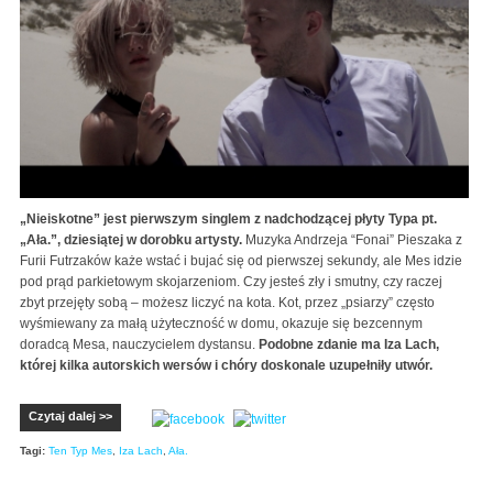
„Nieiskotne” jest pierwszym singlem z nadchodzącej płyty Typa pt.
„Ała.”, dziesiątej w dorobku artysty.
Muzyka Andrzeja “Fonai” Pieszaka z
Furii Futrzaków każe wstać i bujać się od pierwszej sekundy, ale Mes idzie
pod prąd parkietowym skojarzeniom. Czy jesteś zły i smutny, czy raczej
zbyt przejęty sobą – możesz liczyć na kota. Kot, przez „psiarzy” często
wyśmiewany za małą użyteczność w domu, okazuje się bezcennym
doradcą Mesa, nauczycielem dystansu.
Podobne zdanie ma Iza Lach,
której kilka autorskich wersów i chóry doskonale uzupełniły utwór.
Czytaj dalej >>
Tagi:
Ten Typ Mes
,
Iza Lach
,
Ała.