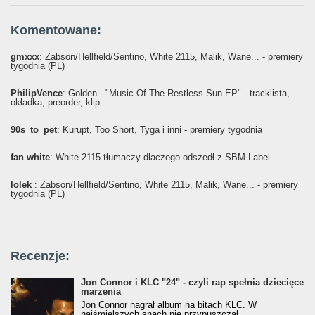
Komentowane:
gmxxx
: Żabson/Hellfield/Sentino, White 2115, Malik, Wane... - premiery
tygodnia (PL)
PhilipVence
: Golden - "Music Of The Restless Sun EP" - tracklista,
okładka, preorder, klip
90s_to_pet
: Kurupt, Too Short, Tyga i inni - premiery tygodnia
fan white
: White 2115 tłumaczy dlaczego odszedł z SBM Label
lolek
: Żabson/Hellfield/Sentino, White 2115, Malik, Wane... - premiery
tygodnia (PL)
Recenzje:
Jon Connor i KLC "24" - czyli rap spełnia dziecięce
marzenia
Jon Connor nagrał album na bitach KLC. W
najśmielszych snach nie przypuszczał,...