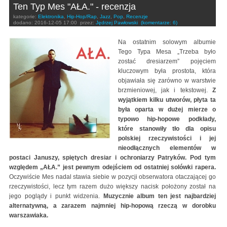
Ten Typ Mes "AŁA." - recenzja
kategorie:
Elektronika
,
Hip-Hop/Rap
,
Jazz
,
Pop
,
Recenzje
dodano:
2016-12-05 17:00
przez:
Jędrzej Pawłowski
(komentarze: 6)
Na ostatnim solowym albumie
Tego Typa Mesa „Trzeba było
zostać dresiarzem” pojęciem
kluczowym była prostota, która
objawiała się zarówno w warstwie
brzmieniowej, jak i tekstowej.
Z
wyjątkiem kilku utworów, płyta ta
była oparta w dużej mierze o
typowo hip-hopowe podkłady,
które stanowiły tło dla opisu
polskiej rzeczywistości i jej
nieodłącznych elementów w
postaci Januszy, spiętych dresiar i ochroniarzy Patryków. Pod tym
względem „AŁA.” jest pewnym odejściem od ostatniej solówki rapera.
Oczywiście Mes nadal stawia siebie w pozycji obserwatora otaczającej go
rzeczywistości, lecz tym razem dużo większy nacisk położony został na
jego poglądy i punkt widzenia.
Muzycznie album ten jest najbardziej
alternatywną, a zarazem najmniej hip-hopową rzeczą w dorobku
warszawiaka.