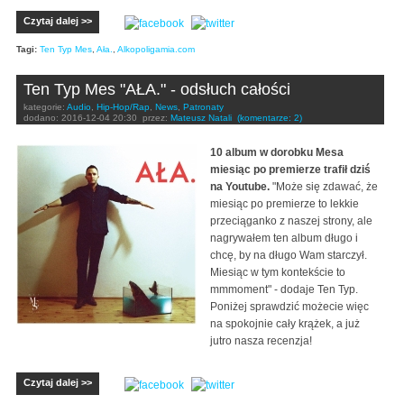
Czytaj dalej >>
Tagi:
Ten Typ Mes
,
Ała.
,
Alkopoligamia.com
Ten Typ Mes "AŁA." - odsłuch całości
kategorie:
Audio
,
Hip-Hop/Rap
,
News
,
Patronaty
dodano:
2016-12-04 20:30
przez:
Mateusz Natali
(komentarze: 2)
10 album w dorobku Mesa
miesiąc po premierze trafił dziś
na Youtube.
"Może się zdawać, że
miesiąc po premierze to lekkie
przeciąganko z naszej strony, ale
nagrywałem ten album długo i
chcę, by na długo Wam starczył.
Miesiąc w tym kontekście to
mmmoment" - dodaje Ten Typ.
Poniżej sprawdzić możecie więc
na spokojnie cały krążek, a już
jutro nasza recenzja!
Czytaj dalej >>