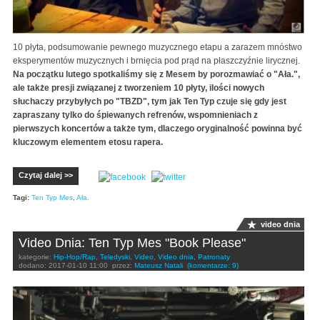
10 płyta, podsumowanie pewnego muzycznego etapu a zarazem mnóstwo
eksperymentów muzycznych i brnięcia pod prąd na płaszczyźnie lirycznej.
Na początku lutego spotkaliśmy się z Mesem by porozmawiać o "Ała.",
ale także presji związanej z tworzeniem 10 płyty, ilości nowych
słuchaczy przybyłych po "TBZD", tym jak Ten Typ czuje się gdy jest
zapraszany tylko do śpiewanych refrenów, wspomnieniach z
pierwszych koncertów a także tym, dlaczego oryginalność powinna być
kluczowym elementem etosu rapera.
Czytaj dalej >>
Tagi:
Ten Typ Mes
,
Ała.
video dnia
Video Dnia: Ten Typ Mes "Book Please"
kategorie:
Hip-Hop/Rap
,
Teledyski
,
Video
,
Video dnia
,
Patronaty
dodano:
2017-01-10 11:00
przez:
Mateusz Natali
(komentarze: 9)