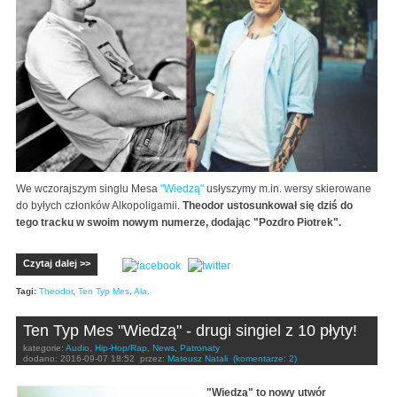
We wczorajszym singlu Mesa
"Wiedzą"
usłyszymy m.in. wersy skierowane
do byłych członków Alkopoligamii.
Theodor ustosunkował się dziś do
tego tracku w swoim nowym numerze, dodając "Pozdro Piotrek".
Czytaj dalej >>
Tagi:
Theodor
,
Ten Typ Mes
,
Ała.
Ten Typ Mes "Wiedzą" - drugi singiel z 10 płyty!
kategorie:
Audio
,
Hip-Hop/Rap
,
News
,
Patronaty
dodano:
2016-09-07 18:52
przez:
Mateusz Natali
(komentarze: 2)
"Wiedzą" to nowy utwór