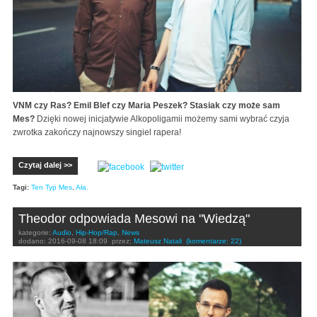
VNM czy Ras? Emil Blef czy Maria Peszek? Stasiak czy może sam
Mes?
Dzięki nowej inicjatywie Alkopoligamii możemy sami wybrać czyja
zwrotka zakończy najnowszy singiel rapera!
Czytaj dalej >>
Tagi:
Ten Typ Mes
,
Ała.
Theodor odpowiada Mesowi na "Wiedzą"
kategorie:
Audio
,
Hip-Hop/Rap
,
News
dodano:
2016-09-08 18:09
przez:
Mateusz Natali
(komentarze: 22)