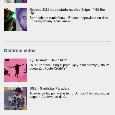
Bedoes 2115 odpowiada na diss Eripe - "Hit Em
Up"
Beef nabiera rumieńców - Bedoes odpowiada na diss
Eripe wywołany spięciem w...
Ostatnie video
Żyt Toster/SurfAir - ATP VIDEO
Żyt Toster/Surfair "ATP"
"ATP" to trzeci singiel promujący nadchodzący album
duetu Żyt Toster/SurfAir "...
donGURALesko z nagrodą za
DGE - Gankstaz Paradajs
Klasyczny/Trueschoolowy Album Roku
To właśnie tu, pół wieku temu DJ Kool Herc rozpoczął
(Popkillery 2023)
sagę, która trwa do dziś...