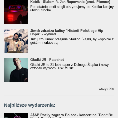
Kobik - Slalom ft. Jan-Rapowanie (prod. Pioneer)
Kobik - Slalom ft. Jan-Rapowanie (prod. Pioneer)
[Official Music Visualiser]
Po ostatniej serii singli otrzymujemy od Kobika kolejny
utwór i trochę...
Jimek zdradza kulisy "Historii Polskiego Hip-
Jimek zdradza kulisy "Historii Polskiego Hip-
Hopu" - wywiad
Hopu" - wywiad
Już jutro Jimek przejmie Stadion Śląski, by wspólnie z
gośćmi i orkiestrą...
Gładki JR - Patoshot
Gładki JR - Patoshot
Gładki JR to 21-letni raper z Dolnego Śląska i nowy
członek wytwórni TiW Music...
wszystkie
Najbliższe wydarzenia:
A$AP Rocky zagra w Polsce - koncert na "Don't Be