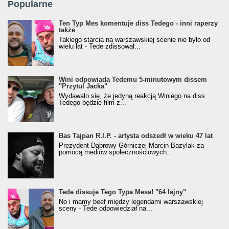
Popularne
Ten Typ Mes komentuje diss Tedego - inni raperzy
także
Takiego starcia na warszawskiej scenie nie było od
wielu lat - Tede zdissował...
Wini odpowiada Tedemu 5-minutowym dissem
"Przytul Jacka"
Wydawało się, że jedyną reakcją Winiego na diss
Tedego będzie film z...
Bas Tajpan R.I.P. - artysta odszedł w wieku 47 lat
Prezydent Dąbrowy Górniczej Marcin Bazylak za
pomocą mediów społecznościowych...
Tede dissuje Tego Typa Mesa! "64 lajny"
No i mamy beef między legendami warszawskiej
sceny - Tede odpowiedział na...