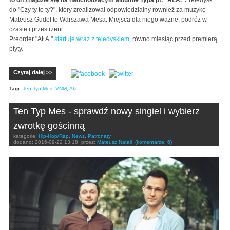
do "Czy ty to ty?", który zrealizował odpowiedzialny rownież za muzykę
Mateusz Gudel to Warszawa Mesa. Miejsca dla niego ważne, podróż w
czasie i przestrzeni.
Preorder "AŁA."
startuje wraz z teledyskiem
, równo miesiąc przed premierą
płyty.
Czytaj dalej >>
Tagi:
Ten Typ Mes
,
VNM
,
Ała.
Ten Typ Mes - sprawdź nowy singiel i wybierz
zwrotkę gościnną
kategorie:
Hip-Hop/Rap
,
News
,
Patronaty
dodano:
2016-09-22 13:18
przez:
Mateusz Natali
(komentarze: 6)