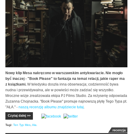
Nowy klip Mesa nakręcono w warszawskim antykwariacie. Nie mogło
być inaczej - "Book Please" to fantazja na temat relacji, jakie raper ma
z książkami.
W teledysku doszła inna obserwacja; codzienność bywa
nudna i przewidywalna, ale w powieści może zadziać się wszystko.
Mroczne wizje zrealizowała ekipa PJ Films Studio. Za reżyserię odpowiada
Zuzanna Chojnacka. "Book Please" promuje najnowszą płytę Tego Typa pt.
"AŁA." -
naszą recenzję albumu znajdziecie tutaj
.
Czytaj dalej >>
Tagi:
Ten Typ Mes
,
Ała.
recenzja