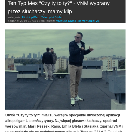
Ten Typ Mes "Czy ty to ty?" - VNM wybrany
przez słuchaczy, mamy klip
kategorie:
Hip-Hop/Rap
,
Teledyski
,
Video
dodano:
2016-10-04 13:06
przez:
Mateusz Natali
(komentarze: 2)
Utwór "Czy ty to ty?" miał 10 wersji w specjalnie utworzonej aplikacji
alkopoligamia.com/czytytoty. Najwięcej głosów słuchaczy, spośród
wersów m.in. Marii Peszek, Rasa, Emila Blefa i Stasiaka, zgarnął VNM i
to on znajdzie się na nadchodzącym albumie Typa pt. "AŁA.".
Teledysk