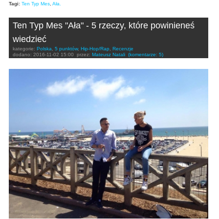
Tagi:
Ten Typ Mes
,
Ała.
Ten Typ Mes "Ała" - 5 rzeczy, które powinieneś
wiedzieć
kategorie:
Polska
,
5 punktów
,
Hip-Hop/Rap
,
Recenzje
dodano:
2016-11-02 15:00
przez:
Mateusz Natali
(komentarze: 5)