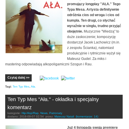
promujący longplay "AŁA." Tego
Typa Mesa. Artysta definitywnie
odróżnia cios od wroga i cios od
kumpla. Ten drugi, co słychać
wyraźnie w singlu, trudno przyjąć
obojętnie.
Muzycznie "Wiedzą" to
duże zaskoczenie; kompozycję
dostarczył Jacek Lachowicz (m.in.
z zespołu Ścianka), natomiast
produkcyjnie i rytmicznie wyżył się
Mateusz Gudel. Za miks i
mastering odpowiadają alkopoligamiczni Szogun i Rau.
Czytaj dalej >>
Tagi:
Ten Typ Mes
,
Ała.
Ten Typ Mes "Ała." - okładka i specjalny
komentarz
kategorie:
Hip-Hop/Rap
,
News
,
Patronaty
dodano:
2016-09-07 02:54
przez:
Mateusz Natali
(komentarze: 14)
Już 4 listopada swoją premierę