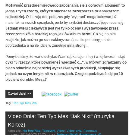
Możliwość przedpremierowego zapoznania się z gorącym albumem to
jedna z tych rzeczy, których słuchacze zazdroszczą dziennikarzom
najbardziej.
Odliczają dni, podczas gdy "wybrani" mogą katować już
materiał na swoich sprzętach, po to by szybciej dostarczyć jego recenzję.
Jednak wielu ciekawych jest nie tylko oceny i wystawionego przez
recenzenta x/6 a bardziej tego, jak ów album brzmi.
Co się na nim
znajdzie, jak można go scharakteryzować, na ile podobny jest do
poprzednika a na ile idzie w zupełnie inną stronę...
Pomyśleliśmy, że warto uchylać Wam rąbka tajemnicy i w tej kwestii - stąd
cykl "5 rzeczy, które powinieneś wiedzieć o...", w którym zdradzamy co
nieco odnośnie najbardziej wyczekiwanych produkcji, skupiając się
jednak na czym innym niż w recenzjach. Czego spodziewać się po 10
płycie w dorobku Mesa?
Czytaj dalej >>
Tagi:
Ten Typ Mes
,
Ała.
Video Dnia: Ten Typ Mes "Jak Nikt" (muzyka
Kortez)
kategorie:
Hip-Hop/Rap
,
Teledyski
,
Video
,
Video dnia
,
Patronaty
dodano:
2016-10-20 15:25
przez:
Mateusz Natali
(komentarze: 4)