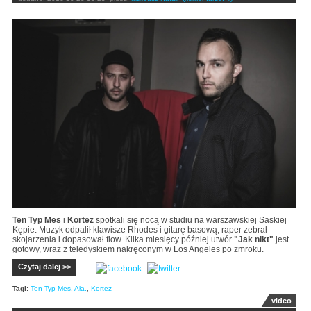
Ten Typ Mes
i
Kortez
spotkali się nocą w studiu na warszawskiej Saskiej
Kępie. Muzyk odpalił klawisze Rhodes i gitarę basową, raper zebrał
skojarzenia i dopasował flow. Kilka miesięcy później utwór
"Jak nikt"
jest
gotowy, wraz z teledyskiem nakręconym w Los Angeles po zmroku.
Czytaj dalej >>
Tagi:
Ten Typ Mes
,
Ała.
,
Kortez
video