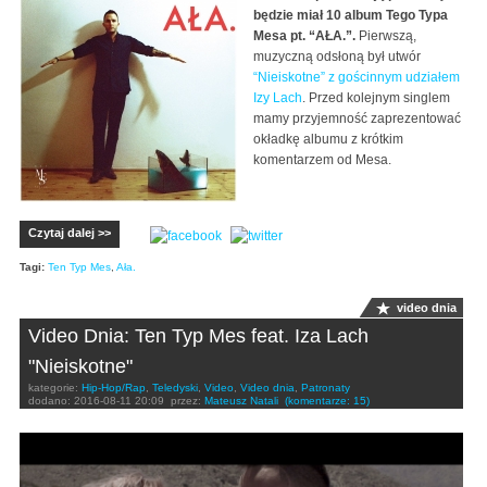
będzie miał 10 album Tego Typa
Mesa pt. “AŁA.”.
Pierwszą,
muzyczną odsłoną był utwór
“Nieiskotne” z gościnnym udziałem
Izy Lach
. Przed kolejnym singlem
mamy przyjemność zaprezentować
okładkę albumu z krótkim
komentarzem od Mesa.
Czytaj dalej >>
Tagi:
Ten Typ Mes
,
Ała.
video dnia
Video Dnia: Ten Typ Mes feat. Iza Lach
"Nieiskotne"
kategorie:
Hip-Hop/Rap
,
Teledyski
,
Video
,
Video dnia
,
Patronaty
dodano:
2016-08-11 20:09
przez:
Mateusz Natali
(komentarze: 15)