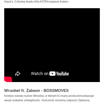
Haze'a. Członka duetu HAŁASTRA wspiera Kukon.
Wroobel ft. Żabson - BOSSMOVES
Kolejny solowy numer Wroobla, w którym to znany producent pokazuje
swoje wokalne umiejętności. Gościnnie możemy usłyszeć Żabsona.