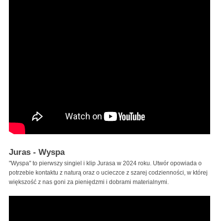
Juras - Wyspa
"Wyspa" to pierwszy singiel i klip Jurasa w 2024 roku. Utwór opowiada o
potrzebie kontaktu z naturą oraz o ucieczce z szarej codzienności, w której
większość z nas goni za pieniędzmi i dobrami materialnymi.
Juras - WYSPA (prod. Javeure)