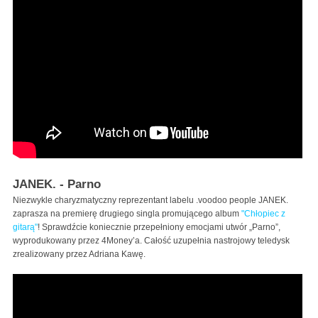
JANEK. - Parno
Niezwykle charyzmatyczny reprezentant labelu .voodoo people JANEK.
zaprasza na premierę drugiego singla promującego album
"Chłopiec z
gitarą"
! Sprawdźcie koniecznie przepełniony emocjami utwór „Parno”,
wyprodukowany przez 4Money’a. Całość uzupełnia nastrojowy teledysk
zrealizowany przez Adriana Kawę.