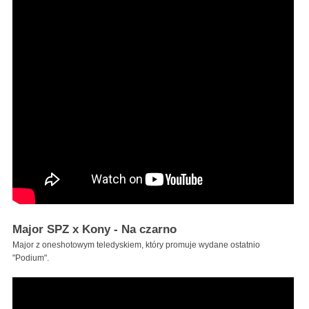
Major SPZ x Kony - Na czarno
Major z oneshotowym teledyskiem, który promuje wydane ostatnio
"Podium".