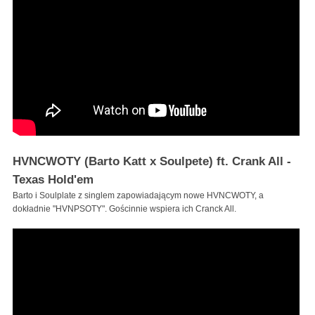
HVNCWOTY (Barto Katt x Soulpete) ft. Crank All -
Texas Hold'em
Barto i Soulplate z singlem zapowiadającym nowe HVNCWOTY, a
dokładnie "HVNPSOTY". Gościnnie wspiera ich Cranck All.