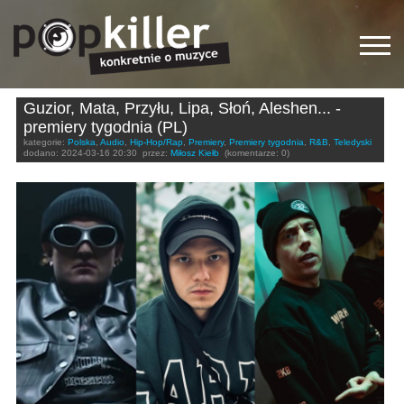
Guzior, Mata, Przyłu, Lipa, Słoń, Aleshen... -
premiery tygodnia (PL)
kategorie:
Polska
,
Audio
,
Hip-Hop/Rap
,
Premiery
,
Premiery tygodnia
,
R&B
,
Teledyski
dodano:
2024-03-16 20:30
przez:
Miłosz Kiełb
(komentarze: 0)