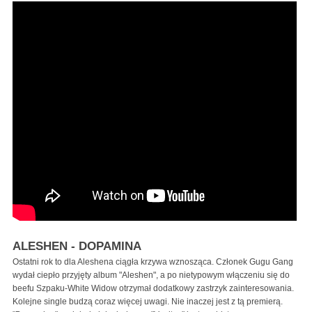
ALESHEN - DOPAMINA
Ostatni rok to dla Aleshena ciągła krzywa wznosząca. Członek Gugu Gang
wydał ciepło przyjęty album "Aleshen", a po nietypowym włączeniu się do
beefu Szpaku-White Widow otrzymał dodatkowy zastrzyk zainteresowania.
Kolejne single budzą coraz więcej uwagi. Nie inaczej jest z tą premierą.