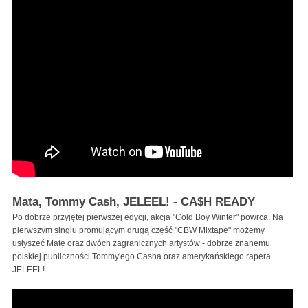
Mata, Tommy Cash, JELEEL! - CA$H READY
Po dobrze przyjętej pierwszej edycji, akcja "Cold Boy Winter" powrca. Na
pierwszym singlu promującym drugą część "CBW Mixtape" możemy
usłyszeć Matę oraz dwóch zagranicznych artystów - dobrze znanemu
polskiej publiczności Tommy'ego Casha oraz amerykańskiego rapera
JELEEL!