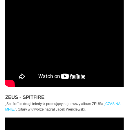
ZEUS - SPITFIRE
„Spitfire” to drugi teledysk promujący najnowszy album ZEUSa
„CZAS NA
MNIE.”
. Gitary w utworze nagrał Jacek Wenclewski.