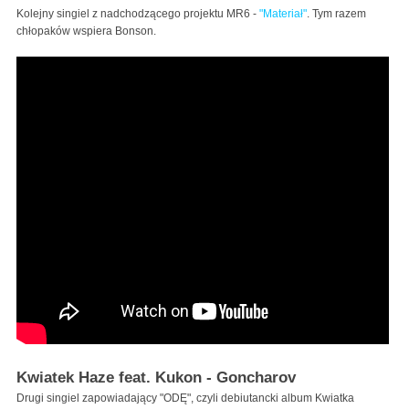
Kolejny singiel z nadchodzącego projektu MR6 -
"Materiał"
. Tym razem
chłopaków wspiera Bonson.
Kwiatek Haze feat. Kukon - Goncharov
Drugi singiel zapowiadający "ODĘ", czyli debiutancki album Kwiatka