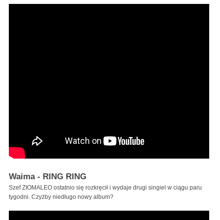
Waima - RING RING
Szef ZIOMALEO ostatnio się rozkręcił i wydaje drugi singiel w ciągu paru
tygodni. Czyżby niedługo nowy album?