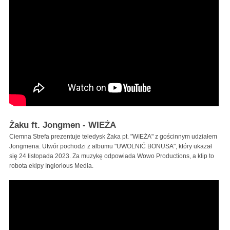
Żaku ft. Jongmen - WIEŻA
Ciemna Strefa prezentuje teledysk Żaka pt. "WIEŻA" z gościnnym udziałem
Jongmena. Utwór pochodzi z albumu "UWOLNIĆ BONUSA", który ukazał
się 24 listopada 2023. Za muzykę odpowiada Wowo Productions, a klip to
robota ekipy Inglorious Media.