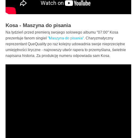
Kosa - Maszyna do pisania
Na tydzień przed premierą swojego solowego albumu "07:00" Kosa
prezentuje fanom singiel
"Maszyna do pisania"
. Charyzmatyczny
reprezentant QueQuality po raz kolejny udowadnia swoje nieprzeciętne
umiejętności liryczne - najnowszy utwór rapera to przemyślana, świetnie
napisana historia. Za produkcję numeru odpowiada sam Kosa.