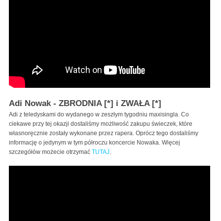
Adi Nowak - ZBRODNIA [*] i ZWAŁA [*]
Adi z teledyskami do wydanego w zeszłym tygodniu maxisingla. Co
ciekawe przy tej okazji dostaliśmy możliwość zakupu świeczek, które
własnoręcznie zostały wykonane przez rapera. Oprócz tego dostaliśmy
informację o jedynym w tym półroczu koncercie Nowaka. Więcej
szczegółów możecie otrzymać
TUTAJ
.