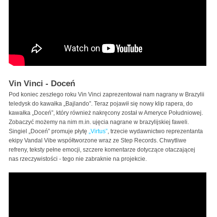
Vin Vinci - Doceń
Pod koniec zeszłego roku Vin Vinci zaprezentował nam nagrany w Brazylii
teledysk do kawałka „Bajlando”. Teraz pojawił się nowy klip rapera, do
kawałka „Doceń”, który również nakręcony został w Ameryce Południowej.
Zobaczyć możemy na nim m.in. ujęcia nagrane w brazylijskiej faweli.
Singiel „Doceń” promuje płytę
„Virtus”
, trzecie wydawnictwo reprezentanta
ekipy Vandal Vibe współtworzone wraz ze Step Records. Chwytliwe
refreny, teksty pełne emocji, szczere komentarze dotyczące otaczającej
nas rzeczywistości - tego nie zabraknie na projekcie.