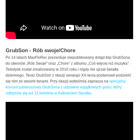
GrubSon - Rób swoje/Chore
Po 14 latach MaxFloRec prezentuje niepublikowany dotąd klip GrubSona
do utworów „Rób Swoje” oraz „Chore” z albumu „Coś więcej niż muzyka”.
Teledysk został zrealizowany w 2010 roku i nigdy nie ujrzał światła
dziennego. Teraz GrubSon z okazji swojego XX-lecia postanowił podzielić
się nim ze swoimi fanami. Przy okazji wytwórnia zaprasza na
specjalny
koncert jubileuszowy GrubSona z udziałem wyjątkowych gości, który
odbędzie się już 11 kwietnia w Katowickim Spodku
.