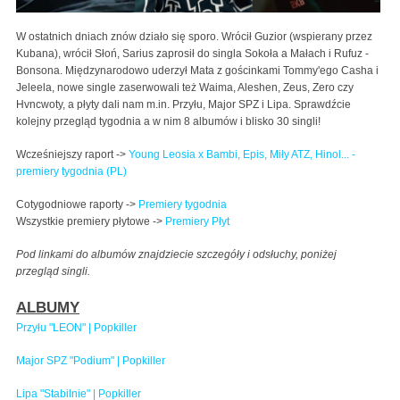
W ostatnich dniach znów działo się sporo. Wrócił Guzior (wspierany przez
Kubana), wrócił Słoń, Sarius zaprosił do singla Sokoła a Małach i Rufuz -
Bonsona. Międzynarodowo uderzył Mata z gościnkami Tommy'ego Casha i
Jeleela, nowe single zaserwowali też Waima, Aleshen, Zeus, Zero czy
Hvncwoty, a płyty dali nam m.in. Przyłu, Major SPZ i Lipa. Sprawdźcie
kolejny przegląd tygodnia a w nim 8 albumów i blisko 30 singli!
Wcześniejszy raport ->
Young Leosia x Bambi, Epis, Miły ATZ, Hinol... -
premiery tygodnia (PL)
Cotygodniowe raporty ->
Premiery tygodnia
Wszystkie premiery płytowe ->
Premiery Płyt
Pod linkami do albumów znajdziecie szczegóły i odsłuchy, poniżej
przegląd singli.
ALBUMY
Przyłu "LEON" | Popkiller
Major SPZ "Podium" | Popkiller
Lipa "Stabilnie" | Popkiller