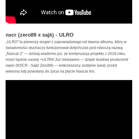
nscr (zero89 x sajk) - ULRO
„ULRO” to pierwszy singiel z zapowiadanego od dawna albumu, który w
świadomości słuchaczy funkcjonował dotychczas pod roboczą nazwą
„Nascar 2” — dzisiaj wiadomo już, że kontynuacja projektu z 2018 roku,
nosić będzie nazwę +ULTRA Już niebawem — dzięki duetowi producent/
raper (NSCR - Sajk/ Zero89) — wskrzeszony zostanie świat, przed
wieloma laty powołany do życia na płycie Nascar Inn.