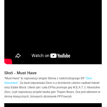
Słoń - Must Have
"Must Have" to najnowszy singiel Słonia z nadchodzącego EP
"Zero
Absolutne"
. Za beat odpowiada Devv a o brzmienie całości zadbali Adash
oraz Eddie Block. Utwór jak i cała EP'ka promuje grę M.E.A.T. 2: Absolutne
Zero, czyli najnowszy projekt studia gier Trippin Bears. Gra jest ukłonem w
stronę klasycznych, liniowych strzelanek FPS'owcyh.