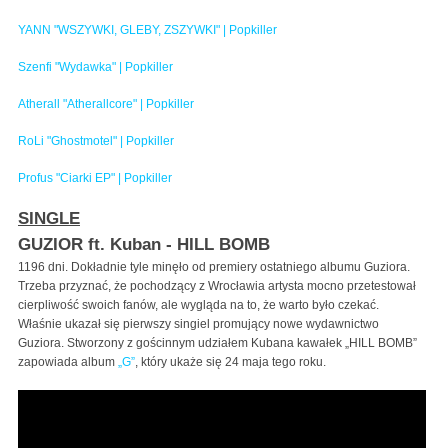
YANN "WSZYWKI, GLEBY, ZSZYWKI" | Popkiller
Szenfi "Wydawka" | Popkiller
Atherall "Atherallcore" | Popkiller
RoLi "Ghostmotel" | Popkiller
Profus "Ciarki EP" | Popkiller
SINGLE
GUZIOR ft. Kuban - HILL BOMB
1196 dni. Dokładnie tyle minęło od premiery ostatniego albumu Guziora.
Trzeba przyznać, że pochodzący z Wrocławia artysta mocno przetestował
cierpliwość swoich fanów, ale wygląda na to, że warto było czekać.
Właśnie ukazał się pierwszy singiel promujący nowe wydawnictwo
Guziora. Stworzony z gościnnym udziałem Kubana kawałek „HILL BOMB”
zapowiada album
„G”
, który ukaże się 24 maja tego roku.