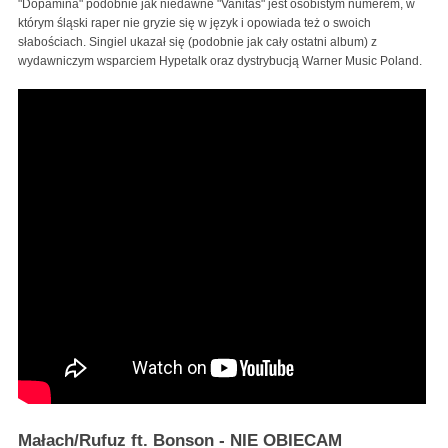
"Dopamina" podobnie jak niedawne "Vanitas" jest osobistym numerem, w
którym śląski raper nie gryzie się w język i opowiada też o swoich
słabościach. Singiel ukazał się (podobnie jak cały ostatni album) z
wydawniczym wsparciem Hypetalk oraz dystrybucją Warner Music Poland.
Małach/Rufuz ft. Bonson - NIE OBIECAM