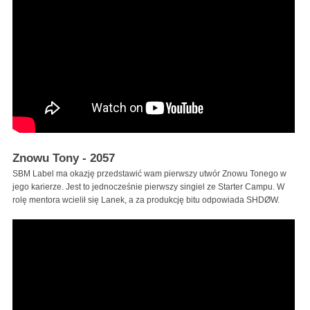
Znowu Tony - 2057
SBM Label ma okazję przedstawić wam pierwszy utwór Znowu Tonego w
jego karierze. Jest to jednocześnie pierwszy singiel ze Starter Campu. W
rolę mentora wcielił się Lanek, a za produkcję bitu odpowiada SHDØW.