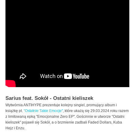
Sarius feat. Sokół - Ostatni kieliszek
Wytwórnia ANTIHYPE prezentuje kolejny singiel, promujący album i
książkę pt.
"Ostatnie Takie Emocje"
, które ukażą się 29.03.2024 roku razem
z limitowaną epką "Emocjonalne Zero EP". Gościnnie w utworze "Ostatni
kieliszek" pojawił się Sokół, a o brzmienie zadbali Faded Dollars, Kuba
Hejz i Enzu.