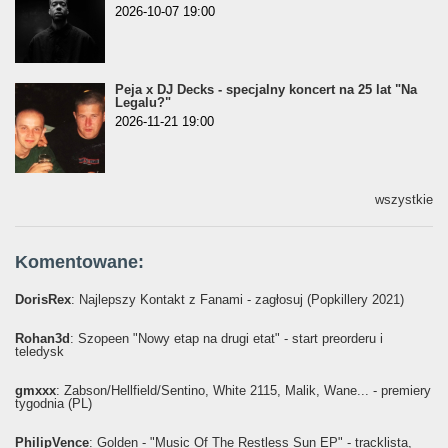
2026-10-07 19:00
Peja x DJ Decks - specjalny koncert na 25 lat "Na
Legalu?"
2026-11-21 19:00
wszystkie
Komentowane:
DorisRex
: Najlepszy Kontakt z Fanami - zagłosuj (Popkillery 2021)
Rohan3d
: Szopeen "Nowy etap na drugi etat" - start preorderu i
teledysk
gmxxx
: Żabson/Hellfield/Sentino, White 2115, Malik, Wane... - premiery
tygodnia (PL)
PhilipVence
: Golden - "Music Of The Restless Sun EP" - tracklista,