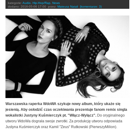
kategorie:
Audio
,
Hip-Hop/Rap
,
News
dodano:
2016-05-06 17:00
przez:
Mateusz Natali
(komentarze: 3)
Warszawska raperka WdoWA szykuje nowy album, który ukaże się
jesienią. Aby osłodzić czas oczekiwania prezentuje fanom remix singla
wokalistki Justyny Kuśmierczyk pt. "Włącz-Wyłącz".
Do oryginalnego
utworu WdoWa dograła swoje zwrotki. Za produkcję utworu odpowiada
Justyna Kuśmierczyk oraz Kamil "Zeus" Rutkowski (PierwszyMilion).