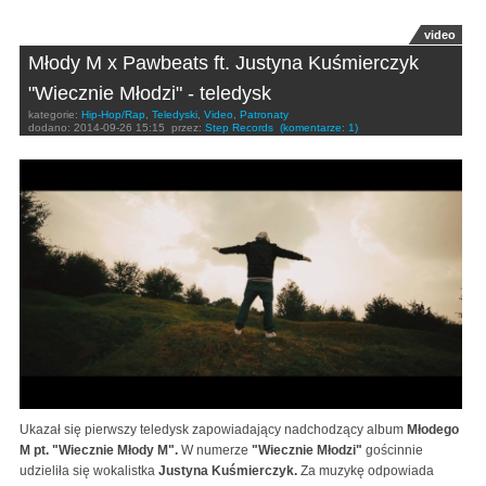
video
Młody M x Pawbeats ft. Justyna Kuśmierczyk
"Wiecznie Młodzi" - teledysk
kategorie:
Hip-Hop/Rap
,
Teledyski
,
Video
,
Patronaty
dodano:
2014-09-26 15:15
przez:
Step Records
(komentarze: 1)
Ukazał się pierwszy teledysk zapowiadający nadchodzący album
Młodego
M pt. "Wiecznie Młody M".
W numerze
"Wiecznie Młodzi"
gościnnie
udzieliła się wokalistka
Justyna Kuśmierczyk.
Za muzykę odpowiada