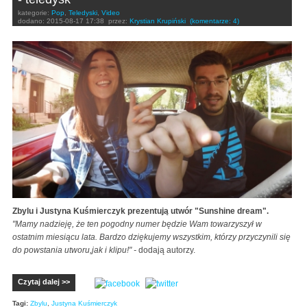
kategorie:
Pop
,
Teledyski
,
Video
dodano:
2015-08-17 17:38
przez:
Krystian Krupiński
(komentarze: 4)
Zbylu i Justyna Kuśmierczyk prezentują utwór "Sunshine dream".
"Mamy nadzieję, że ten pogodny numer będzie Wam towarzyszył w
ostatnim miesiącu lata. Bardzo dziękujemy wszystkim, którzy przyczynili się
do powstania utworu,jak i klipu!" -
dodają autorzy.
Czytaj dalej >>
Tagi:
Zbylu
,
Justyna Kuśmierczyk