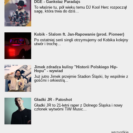
donGURALesko z nagrodą za
DGE - Gankstaz Paradajs
Klasyczny/Trueschoolowy Album Roku
To właśnie tu, pół wieku temu DJ Kool Herc rozpoczął
(Popkillery 2023)
sagę, która trwa do dziś...
Kobik - Slalom ft. Jan-Rapowanie (prod. Pioneer)
Kobik - Slalom ft. Jan-Rapowanie (prod. Pioneer)
[Official Music Visualiser]
Po ostatniej serii singli otrzymujemy od Kobika kolejny
utwór i trochę...
Jimek zdradza kulisy "Historii Polskiego Hip-
Jimek zdradza kulisy "Historii Polskiego Hip-
Hopu" - wywiad
Hopu" - wywiad
Już jutro Jimek przejmie Stadion Śląski, by wspólnie z
gośćmi i orkiestrą...
Gładki JR - Patoshot
Gładki JR - Patoshot
Gładki JR to 21-letni raper z Dolnego Śląska i nowy
członek wytwórni TiW Music...
wszystkie