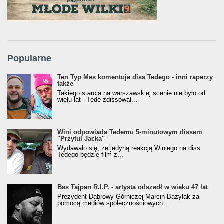
Popularne
Ten Typ Mes komentuje diss Tedego - inni raperzy
także
Takiego starcia na warszawskiej scenie nie było od
wielu lat - Tede zdissował...
Wini odpowiada Tedemu 5-minutowym dissem
"Przytul Jacka"
Wydawało się, że jedyną reakcją Winiego na diss
Tedego będzie film z...
Bas Tajpan R.I.P. - artysta odszedł w wieku 47 lat
Prezydent Dąbrowy Górniczej Marcin Bazylak za
pomocą mediów społecznościowych...