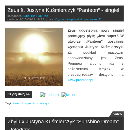
Zeus ft. Justyna Kuśmierczyk "Panteon" - singiel
kategorie:
Audio
,
Hip-Hop/Rap
dodano:
2015-09-17 19:13
przez:
Krystian Krupiński
(komentarze: 1)
Zeus udostępnia nowy singiel
promujący płytę „Jest super”. W
utworze „Panteon” gościnnie
wystąpiła Justyna Kuśmierczyk.
Za podkład muzyczny
odpowiedzialny jest Zeus.
Premiera albumu już 9
października. Krążek w
przedsprzedaży dostępny na
www.preorder.pl
.
Czytaj dalej >>
Tagi:
Zeus
,
Justyna Kuśmierczyk
video
Zbylu x Justyna Kuśmierczyk "Sunshine Dream"
- teledysk