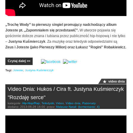
„Trochę Wody” to pierwszy singiel promujący nadchodzący album
Joteste pt. „Zapomniałem się przedstawić”.
W utworze pojawia się
gościnnie dobrze znana i lubiana przez publiczność hip-hopową i nie tylko
–
Justyna Kuśmierczyk
. Za muzykę oraz teledysk odpowiedzialni są
Zeus i Joteste (jako Pierwszy Milion) oraz Łukasz "Rogini" Robakiewicz.
Czytaj dalej >>
Tagi:
Joteste
,
Justyna Kuśmierczyk
video dnia
Video Dnia: Hukos / Cira ft. Justyna Kuśmierczyk
"Rozdaję serce"
kategorie:
Hip-Hop/Rap
,
Teledyski
,
Video
,
Video dnia
,
Patronaty
dodano:
2013-06-26 16:00
przez:
Mateusz Natali
(komentarze: 4)
Hukos / Cira ft. Justyna Kuśmierczyk - Rozdaję serce
(prod. Bob Air)