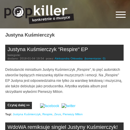
Justyna Kuśmierczyk
Justyna Kuśmierczyk "Respire" EP
kategorie:
dodano:
2018-01-04 19:54
przez:
Aleksandra Orłowska
(komentarze: 0)
Debiutancki minialbum Justyny Kuśmierczyk „Respire”, to pięć autorskich
utworów będących mieszanką stylów muzycznych i emocji. Na „Respire”
EP Justyna jest odpowiedzialna nie tylko za warstwę tekstową i muzyczną,
ale także debiutuje jako producentka. Artystka wydała album pod
skrzydłami wytwórni Pierwszy Milion.
Czytaj dalej >>
Tagi:
Justyna Kuśmierczyk
,
Respire
,
Zeus
,
Pierwszy Milion
WdoWA remiksuje singiel Justyny Kuśmierczyk!