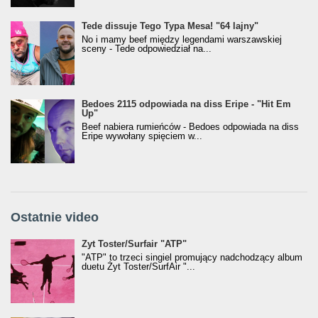
Tede dissuje Tego Typa Mesa! "64 lajny"
No i mamy beef między legendami warszawskiej
sceny - Tede odpowiedział na...
Bedoes 2115 odpowiada na diss Eripe - "Hit Em
Up"
Beef nabiera rumieńców - Bedoes odpowiada na diss
Eripe wywołany spięciem w...
Ostatnie video
Żyt Toster/SurfAir - ATP VIDEO
Żyt Toster/Surfair "ATP"
"ATP" to trzeci singiel promujący nadchodzący album
duetu Żyt Toster/SurfAir "...