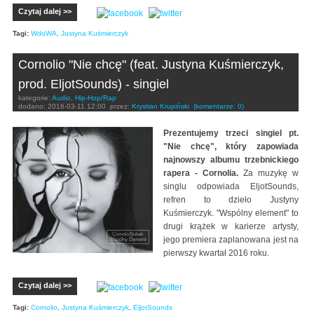
Czytaj dalej >>
Tagi:
WdoWA
,
Justyna Kuśmierczyk
Cornolio "Nie chcę" (feat. Justyna Kuśmierczyk,
prod. EljotSounds) - singiel
kategorie:
Audio
,
Hip-Hop/Rap
dodano:
2016-03-11 12:00
przez:
Krystian Krupiński
(komentarze: 0)
Prezentujemy trzeci singiel pt.
"Nie chcę", który zapowiada
najnowszy albumu trzebnickiego
rapera - Cornolia.
Za muzykę w
singlu odpowiada EljotSounds,
refren to dzieło Justyny
Kuśmierczyk. "Wspólny element" to
drugi krążek w karierze artysty,
jego premiera zaplanowana jest na
pierwszy kwartał 2016 roku.
Czytaj dalej >>
Tagi:
Cornolio
,
Justyna Kuśmierczyk
,
EljotSounds