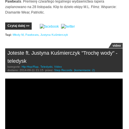
Pawbeats
. Premierę czwartego legalnego wydawnictwa rapera
zaplanowano na 28 listopada. Klip to dzieło ekipy M.L. Filmz. Wsparcie:
Diamante Wear, Patriotic.
Czytaj dalej >>
Tagi:
Młody M
,
Pawbeats
,
Justyna Kuśmierczyk
video
Joteste ft. Justyna Kuśmierczyk "Trochę wody" -
teledysk
kategorie:
Hip-Hop/Rap
,
Teledyski
,
Video
dodano:
2014-09-11 21:15
przez:
Step Records
(komentarze: 2)
Joteste - Trochę wody (gośc. Justyna Kuśmierczyk,
prod. Pierwszy Milion, Rogini)