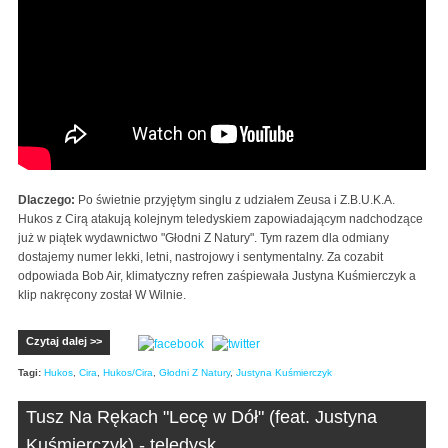
Dlaczego:
Po świetnie przyjętym singlu z udziałem Zeusa i Z.B.U.K.A.
Hukos z Cirą atakują kolejnym teledyskiem zapowiadającym nadchodzące
już w piątek wydawnictwo "Głodni Z Natury". Tym razem dla odmiany
dostajemy numer lekki, letni, nastrojowy i sentymentalny. Za cozabit
odpowiada Bob Air, klimatyczny refren zaśpiewała Justyna Kuśmierczyk a
klip nakręcony został W Wilnie.
Czytaj dalej >>
Tagi:
Hukos
,
Cira
,
Hukos/Cira
,
Głodni Z Natury
,
Justyna Kuśmierczyk
Tusz Na Rękach "Lecę w Dół" (feat. Justyna
Kuśmierczyk) - teledysk