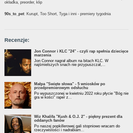
okładka, preorder, klip
90s_to_pet
: Kurupt, Too Short, Tyga i inni - premiery tygodnia
Recenzje:
Jon Connor i KLC "24" - czyli rap spełnia dziecięce
marzenia
Jon Connor nagrał album na bitach KLC. W
najśmielszych snach nie przypuszczał,...
Małpa "Święte słowa" - 5 wniosków po
przedpremierowym odsłuchu
Po wypuszczonej w kwietniu 2022 roku płycie "Bóg nie
gra w kości" raper z...
Wiz Khalifa "Kush & O.J. 2" - piękny prezent dla
oddanych fanów
Po naszej popkillerowej gali stopniowo wracam do
rzeczywistości i nadrabiam...