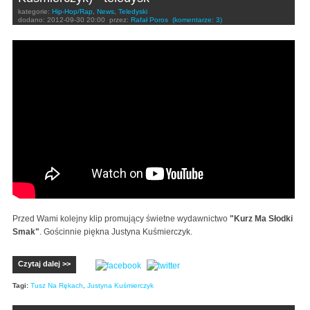
kategorie:
Hip-Hop/Rap
,
News
,
Teledyski
dodano:
2012-09-30 20:00
przez:
Rafał Poros
(komentarze: 3)
Tusz Na Rękach feat. Justyna Kuśmierczyk -"Lecę w
dół" prod.(Nocne Nagrania) video HD
Przed Wami kolejny klip promujący świetne wydawnictwo
"Kurz Ma Słodki
Smak"
. Gościnnie piękna Justyna Kuśmierczyk.
Czytaj dalej >>
Tagi:
Tusz Na Rękach
,
Justyna Kuśmierczyk