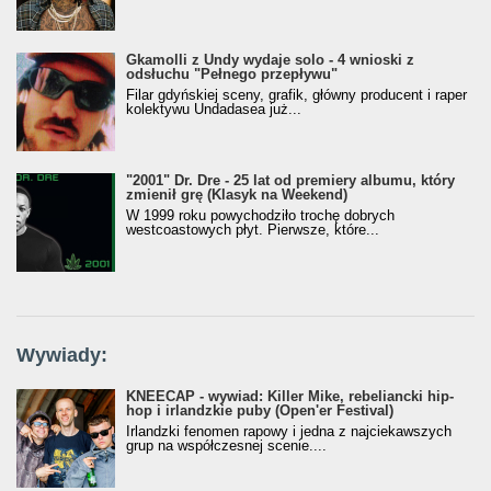
Gkamolli z Undy wydaje solo - 4 wnioski z
odsłuchu "Pełnego przepływu"
Filar gdyńskiej sceny, grafik, główny producent i raper
kolektywu Undadasea już...
"2001" Dr. Dre - 25 lat od premiery albumu, który
zmienił grę (Klasyk na Weekend)
W 1999 roku powychodziło trochę dobrych
westcoastowych płyt. Pierwsze, które...
Wywiady:
KNEECAP - wywiad: Killer Mike, rebeliancki hip-
hop i irlandzkie puby (Open'er Festival)
Irlandzki fenomen rapowy i jedna z najciekawszych
grup na współczesnej scenie....