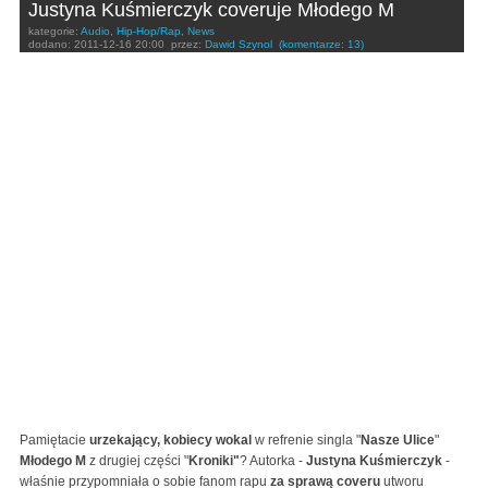
Justyna Kuśmierczyk coveruje Młodego M
kategorie:
Audio
,
Hip-Hop/Rap
,
News
dodano:
2011-12-16 20:00
przez:
Dawid Szynol
(komentarze: 13)
Pamiętacie
urzekający, kobiecy wokal
w refrenie singla "
Nasze Ulice
"
Młodego M
z drugiej części "
Kroniki"
? Autorka -
Justyna Kuśmierczyk
-
właśnie przypomniała o sobie fanom rapu
za sprawą coveru
utworu