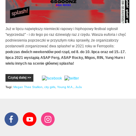
Już w lipcu największy niemiecki rapowy i hiphopowy festival ogłosił
"wyprzedaż" - i do tego po raz dziewiąty raz z rzędu. Wasza euforia i chęć
podniesienia poprzeczki w przyszłym roku sprawiły, że organizatorzy
postanowili zorganizować dwa splashe! w 2021 roku w Ferropolis:
podczas dwóch weekendów pod rząd, od 8. do 10. lipca oraz od 15.-17.
lipca 2021 wystąpią A$AP Ferg, A$AP Rocky, Migos, RIN, Yung Hurn i
wielu innych na scenie głównej splasha!
Czytaj dalej >>
Tagi:
Megan Thee Stallion
,
city girls
,
Young M.A.
,
JuJu