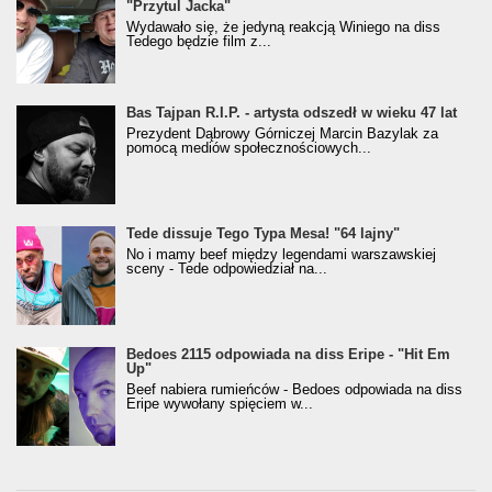
"Przytul Jacka"
Wydawało się, że jedyną reakcją Winiego na diss
Tedego będzie film z...
Bas Tajpan R.I.P. - artysta odszedł w wieku 47 lat
Prezydent Dąbrowy Górniczej Marcin Bazylak za
pomocą mediów społecznościowych...
Tede dissuje Tego Typa Mesa! "64 lajny"
No i mamy beef między legendami warszawskiej
sceny - Tede odpowiedział na...
Bedoes 2115 odpowiada na diss Eripe - "Hit Em
Up"
Beef nabiera rumieńców - Bedoes odpowiada na diss
Eripe wywołany spięciem w...