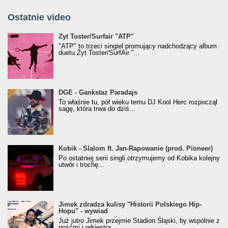
Ostatnie video
Żyt Toster/SurfAir - ATP VIDEO
Żyt Toster/Surfair "ATP"
"ATP" to trzeci singiel promujący nadchodzący album
duetu Żyt Toster/SurfAir "...
donGURALesko z nagrodą za
DGE - Gankstaz Paradajs
Klasyczny/Trueschoolowy Album Roku
To właśnie tu, pół wieku temu DJ Kool Herc rozpoczął
(Popkillery 2023)
sagę, która trwa do dziś...
Kobik - Slalom ft. Jan-Rapowanie (prod. Pioneer)
Kobik - Slalom ft. Jan-Rapowanie (prod. Pioneer)
[Official Music Visualiser]
Po ostatniej serii singli otrzymujemy od Kobika kolejny
utwór i trochę...
Jimek zdradza kulisy "Historii Polskiego Hip-
Jimek zdradza kulisy "Historii Polskiego Hip-
Hopu" - wywiad
Hopu" - wywiad
Już jutro Jimek przejmie Stadion Śląski, by wspólnie z
gośćmi i orkiestrą...