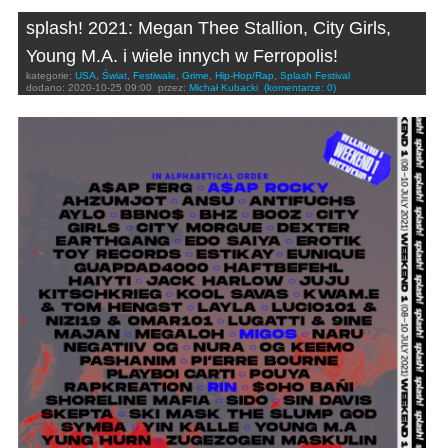
splash! 2021: Megan Thee Stallion, City Girls,
Young M.A. i wiele innych w Ferropolis!
kategorie:
USA
,
Świat
,
Festiwale
,
Grime
,
Hip-Hop/Rap
,
Splash Festival
dodano:
2020-10-25 09:00
przez:
Michał Kubacki
(komentarze: 0)