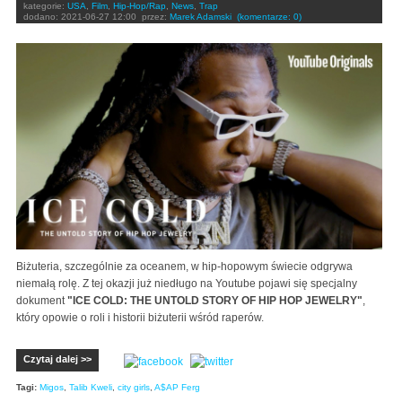
kategorie:
USA
,
Film
,
Hip-Hop/Rap
,
News
,
Trap
dodano:
2021-06-27 12:00
przez:
Marek Adamski
(komentarze: 0)
Biżuteria, szczególnie za oceanem, w hip-hopowym świecie odgrywa
niemałą rolę. Z tej okazji już niedługo na Youtube pojawi się specjalny
dokument
"ICE COLD: THE UNTOLD STORY OF HIP HOP JEWELRY"
,
który opowie o roli i historii biżuterii wśród raperów.
Czytaj dalej >>
Tagi:
Migos
,
Talib Kweli
,
city girls
,
A$AP Ferg