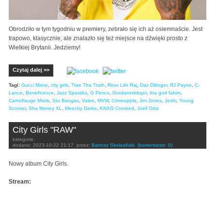
Obrodziło w tym tygodniu w premiery, zebrało się ich aż osiemnaście. Jest
trapowo, klasycznie, ale znalazło się też miejsce na dźwięki prosto z
Wielkiej Brytanii. Jedziemy!
Czytaj dalej >>
Tagi:
Gucci Mane
,
city girls
,
Trae Tha Truth
,
Rexx Life Raj
,
Daz Dillinger
,
RJ Payne
,
C-
Lance
,
Beneficence
,
Jazz Spastiks
,
G Perico
,
Gotdamnitdupri
,
tha god fahim
,
Camoflauge Monk
,
Stu Bangas
,
Valee
,
MVW
,
Crimeapple
,
Jim Jones
,
Jeshi
,
Young
Scooter
,
Sha Money XL
,
Meechy Darko
,
KNXG Crooked
,
Joell Ortiz
City Girls "RAW"
kategorie:
dodano:
2023-10-22 21:17
przez:
Bartosz Skolasiński
(komentarze: 0)
Nowy album City Girls.
Stream: