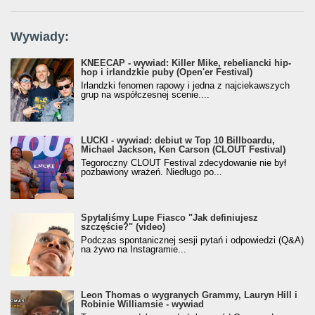
Wywiady:
KNEECAP - wywiad: Killer Mike, rebeliancki hip-
hop i irlandzkie puby (Open'er Festival)
Irlandzki fenomen rapowy i jedna z najciekawszych
grup na współczesnej scenie....
LUCKI - wywiad: debiut w Top 10 Billboardu,
Michael Jackson, Ken Carson (CLOUT Festival)
Tegoroczny CLOUT Festival zdecydowanie nie był
pozbawiony wrażeń. Niedługo po...
Spytaliśmy Lupe Fiasco "Jak definiujesz
szczęście?" (video)
Podczas spontanicznej sesji pytań i odpowiedzi (Q&A)
na żywo na Instagramie...
Leon Thomas o wygranych Grammy, Lauryn Hill i
Robinie Williamsie - wywiad