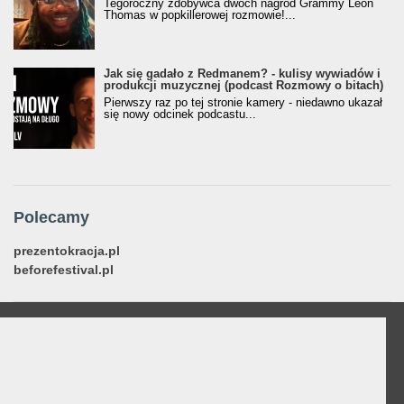
Tegoroczny zdobywca dwóch nagród Grammy Leon
Thomas w popkillerowej rozmowie!...
Jak się gadało z Redmanem? - kulisy wywiadów i
produkcji muzycznej (podcast Rozmowy o bitach)
Pierwszy raz po tej stronie kamery - niedawno ukazał
się nowy odcinek podcastu...
Polecamy
prezentokracja.pl
beforefestival.pl