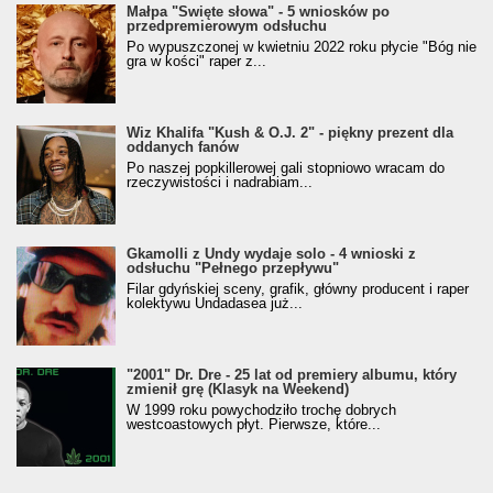
Małpa "Święte słowa" - 5 wniosków po
przedpremierowym odsłuchu
Po wypuszczonej w kwietniu 2022 roku płycie "Bóg nie
gra w kości" raper z...
Wiz Khalifa "Kush & O.J. 2" - piękny prezent dla
oddanych fanów
Po naszej popkillerowej gali stopniowo wracam do
rzeczywistości i nadrabiam...
Gkamolli z Undy wydaje solo - 4 wnioski z
odsłuchu "Pełnego przepływu"
Filar gdyńskiej sceny, grafik, główny producent i raper
kolektywu Undadasea już...
"2001" Dr. Dre - 25 lat od premiery albumu, który
zmienił grę (Klasyk na Weekend)
W 1999 roku powychodziło trochę dobrych
westcoastowych płyt. Pierwsze, które...