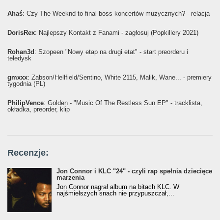
Ahaś
: Czy The Weeknd to final boss koncertów muzycznych? - relacja
DorisRex
: Najlepszy Kontakt z Fanami - zagłosuj (Popkillery 2021)
Rohan3d
: Szopeen "Nowy etap na drugi etat" - start preorderu i
teledysk
gmxxx
: Żabson/Hellfield/Sentino, White 2115, Malik, Wane... - premiery
tygodnia (PL)
PhilipVence
: Golden - "Music Of The Restless Sun EP" - tracklista,
okładka, preorder, klip
Recenzje:
Jon Connor i KLC "24" - czyli rap spełnia dziecięce
marzenia
Jon Connor nagrał album na bitach KLC. W
najśmielszych snach nie przypuszczał,...