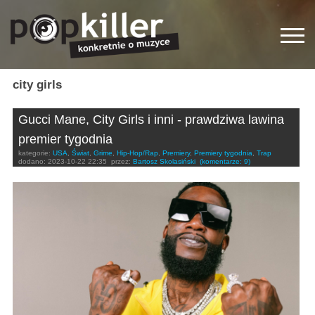
city girls
Gucci Mane, City Girls i inni - prawdziwa lawina
premier tygodnia
kategorie:
USA
,
Świat
,
Grime
,
Hip-Hop/Rap
,
Premiery
,
Premiery tygodnia
,
Trap
dodano:
2023-10-22 22:35
przez:
Bartosz Skolasiński
(komentarze: 9)