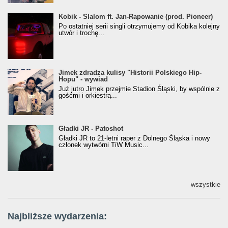
Kobik - Slalom ft. Jan-Rapowanie (prod. Pioneer)
Kobik - Slalom ft. Jan-Rapowanie (prod. Pioneer)
[Official Music Visualiser]
Po ostatniej serii singli otrzymujemy od Kobika kolejny
utwór i trochę...
Jimek zdradza kulisy "Historii Polskiego Hip-
Jimek zdradza kulisy "Historii Polskiego Hip-
Hopu" - wywiad
Hopu" - wywiad
Już jutro Jimek przejmie Stadion Śląski, by wspólnie z
gośćmi i orkiestrą...
Gładki JR - Patoshot
Gładki JR - Patoshot
Gładki JR to 21-letni raper z Dolnego Śląska i nowy
członek wytwórni TiW Music...
wszystkie
Najbliższe wydarzenia: