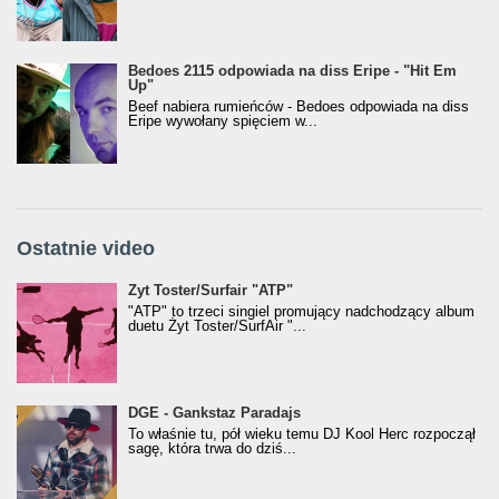
Bedoes 2115 odpowiada na diss Eripe - "Hit Em
Up"
Beef nabiera rumieńców - Bedoes odpowiada na diss
Eripe wywołany spięciem w...
Ostatnie video
Żyt Toster/SurfAir - ATP VIDEO
Żyt Toster/Surfair "ATP"
"ATP" to trzeci singiel promujący nadchodzący album
duetu Żyt Toster/SurfAir "...
donGURALesko z nagrodą za
DGE - Gankstaz Paradajs
Klasyczny/Trueschoolowy Album Roku
To właśnie tu, pół wieku temu DJ Kool Herc rozpoczął
(Popkillery 2023)
sagę, która trwa do dziś...