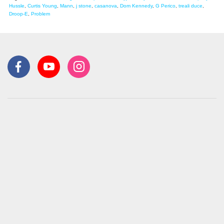
Hussle
,
Curtis Young
,
Mann
,
j stone
,
casanova
,
Dom Kennedy
,
G Perico
,
treali duce
,
Droop-E
,
Problem