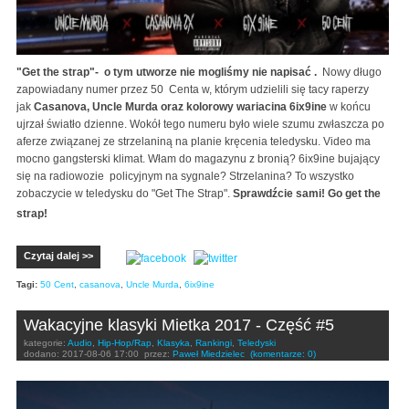
"Get the strap"- o tym utworze nie mogliśmy nie napisać .
Nowy długo
zapowiadany numer przez 50 Centa w, którym udzielili się tacy raperzy
jak
Casanova, Uncle Murda oraz kolorowy wariacina 6ix9ine
w końcu
ujrzał światło dzienne. Wokół tego numeru było wiele szumu zwłaszcza po
aferze związanej ze strzelaniną na planie kręcenia teledysku. Video ma
mocno gangsterski klimat. Włam do magazynu z bronią? 6ix9ine bujający
się na radiowozie policyjnym na sygnale? Strzelanina? To wszystko
zobaczycie w teledysku do "Get The Strap".
Sprawdźcie sami! Go get the
strap!
Czytaj dalej >>
Tagi:
50 Cent
,
casanova
,
Uncle Murda
,
6ix9ine
Wakacyjne klasyki Mietka 2017 - Część #5
kategorie:
Audio
,
Hip-Hop/Rap
,
Klasyka
,
Rankingi
,
Teledyski
dodano:
2017-08-06 17:00
przez:
Paweł Miedzielec
(komentarze: 0)