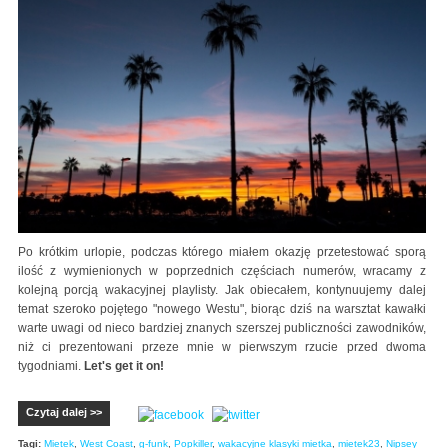
Po krótkim urlopie, podczas którego miałem okazję przetestować sporą
ilość z wymienionych w poprzednich częściach numerów, wracamy z
kolejną porcją wakacyjnej playlisty. Jak obiecałem, kontynuujemy dalej
temat szeroko pojętego "nowego Westu", biorąc dziś na warsztat kawałki
warte uwagi od nieco bardziej znanych szerszej publiczności zawodników,
niż ci prezentowani przeze mnie w pierwszym rzucie przed dwoma
tygodniami.
Let's get it on!
Czytaj dalej >>
Tagi:
Mietek
,
West Coast
,
g-funk
,
Popkiller
,
wakacyjne klasyki mietka
,
mietek23
,
Nipsey