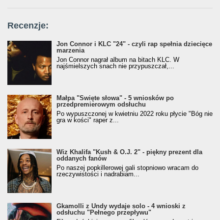
Recenzje:
Jon Connor i KLC "24" - czyli rap spełnia dziecięce
marzenia
Jon Connor nagrał album na bitach KLC. W
najśmielszych snach nie przypuszczał,...
Małpa "Święte słowa" - 5 wniosków po
przedpremierowym odsłuchu
Po wypuszczonej w kwietniu 2022 roku płycie "Bóg nie
gra w kości" raper z...
Wiz Khalifa "Kush & O.J. 2" - piękny prezent dla
oddanych fanów
Po naszej popkillerowej gali stopniowo wracam do
rzeczywistości i nadrabiam...
Gkamolli z Undy wydaje solo - 4 wnioski z
odsłuchu "Pełnego przepływu"