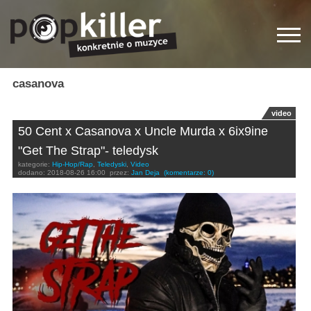
casanova
video
50 Cent x Casanova x Uncle Murda x 6ix9ine
"Get The Strap"- teledysk
kategorie:
Hip-Hop/Rap
,
Teledyski
,
Video
dodano:
2018-08-26 16:00
przez:
Jan Deja
(komentarze: 0)