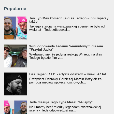
Popularne
Ten Typ Mes komentuje diss Tedego - inni raperzy
także
Takiego starcia na warszawskiej scenie nie było od
wielu lat - Tede zdissował...
Wini odpowiada Tedemu 5-minutowym dissem
"Przytul Jacka"
Wydawało się, że jedyną reakcją Winiego na diss
Tedego będzie film z...
Bas Tajpan R.I.P. - artysta odszedł w wieku 47 lat
Prezydent Dąbrowy Górniczej Marcin Bazylak za
pomocą mediów społecznościowych...
Tede dissuje Tego Typa Mesa! "64 lajny"
No i mamy beef między legendami warszawskiej
sceny - Tede odpowiedział na...