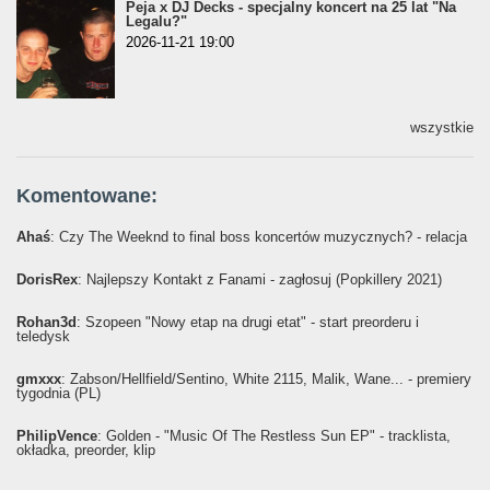
Peja x DJ Decks - specjalny koncert na 25 lat "Na
Legalu?"
2026-11-21 19:00
wszystkie
Komentowane:
Ahaś
: Czy The Weeknd to final boss koncertów muzycznych? - relacja
DorisRex
: Najlepszy Kontakt z Fanami - zagłosuj (Popkillery 2021)
Rohan3d
: Szopeen "Nowy etap na drugi etat" - start preorderu i
teledysk
gmxxx
: Żabson/Hellfield/Sentino, White 2115, Malik, Wane... - premiery
tygodnia (PL)
PhilipVence
: Golden - "Music Of The Restless Sun EP" - tracklista,
okładka, preorder, klip