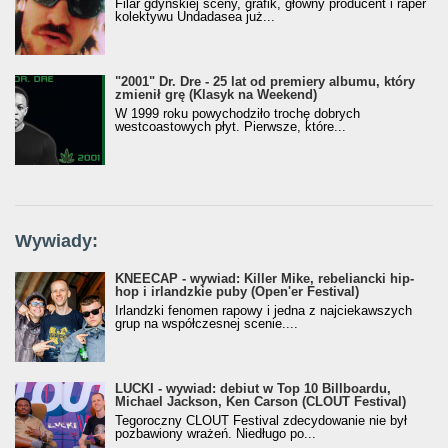
Filar gdyńskiej sceny, grafik, główny producent i raper
kolektywu Undadasea już...
"2001" Dr. Dre - 25 lat od premiery albumu, który
zmienił grę (Klasyk na Weekend)
W 1999 roku powychodziło trochę dobrych
westcoastowych płyt. Pierwsze, które...
Wywiady:
KNEECAP - wywiad: Killer Mike, rebeliancki hip-
hop i irlandzkie puby (Open'er Festival)
Irlandzki fenomen rapowy i jedna z najciekawszych
grup na współczesnej scenie....
LUCKI - wywiad: debiut w Top 10 Billboardu,
Michael Jackson, Ken Carson (CLOUT Festival)
Tegoroczny CLOUT Festival zdecydowanie nie był
pozbawiony wrażeń. Niedługo po...