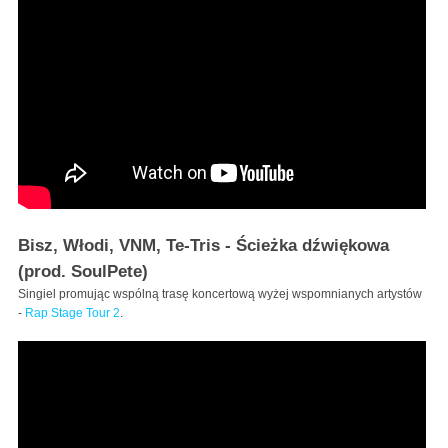
Bisz, Włodi, VNM, Te-Tris - Ścieżka dźwiękowa
(prod. SoulPete)
Singiel promując wspólną trasę koncertową wyżej wspomnianych artystów
-
Rap Stage Tour 2
.