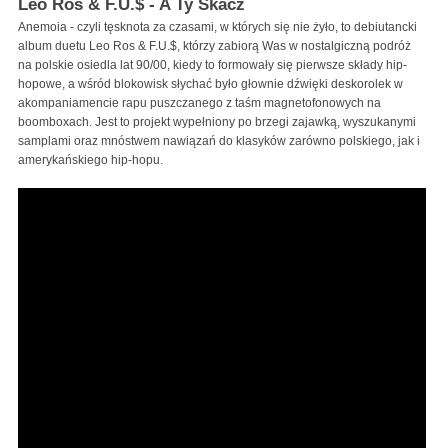
Leo Ros & F.U.$ - A Ty Skacz
Anemoia - czyli tęsknota za czasami, w których się nie żyło, to debiutancki
album duetu Leo Ros & F.U.$, którzy zabiorą Was w nostalgiczną podróż
na polskie osiedla lat 90/00, kiedy to formowały się pierwsze składy hip-
hopowe, a wśród blokowisk słychać było głownie dźwięki deskorolek w
akompaniamencie rapu puszczanego z taśm magnetofonowych na
boomboxach. Jest to projekt wypełniony po brzegi zajawką, wyszukanymi
samplami oraz mnóstwem nawiązań do klasyków zarówno polskiego, jak i
amerykańskiego hip-hopu.