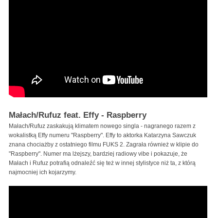
Małach/Rufuz feat. Effy - Raspberry
Małach/Rufuz zaskakują klimatem nowego singla - nagranego razem z
wokalistką Effy numeru "Raspberry". Effy to aktorka Katarzyna Sawczuk
znana chociażby z ostatniego filmu FUKS 2. Zagrała również w klipie do
"Raspberry". Numer ma lżejszy, bardziej radiowy vibe i pokazuje, że
Małach i Rufuz potrafią odnaleźć się też w innej stylistyce niż ta, z którą
najmocniej ich kojarzymy.