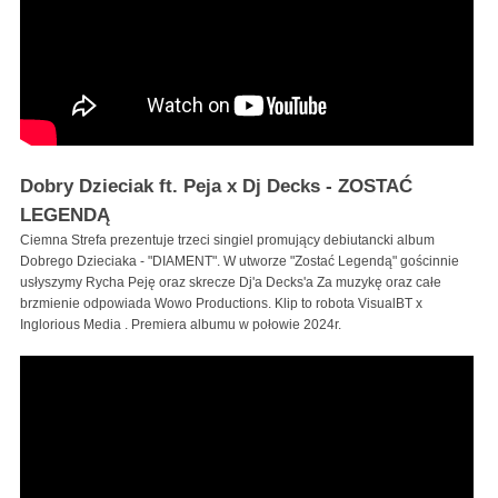
Dobry Dzieciak ft. Peja x Dj Decks - ZOSTAĆ
LEGENDĄ
Ciemna Strefa prezentuje trzeci singiel promujący debiutancki album
Dobrego Dzieciaka - "DIAMENT". W utworze "Zostać Legendą" gościnnie
usłyszymy Rycha Peję oraz skrecze Dj'a Decks'a Za muzykę oraz całe
brzmienie odpowiada Wowo Productions. Klip to robota VisualBT x
Inglorious Media . Premiera albumu w połowie 2024r.