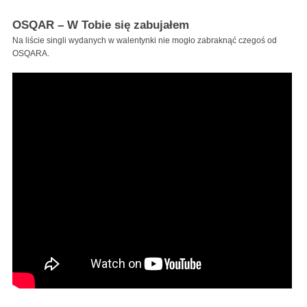
OSQAR – W Tobie się zabujałem
Na liście singli wydanych w walentynki nie mogło zabraknąć czegoś od
OSQARA.