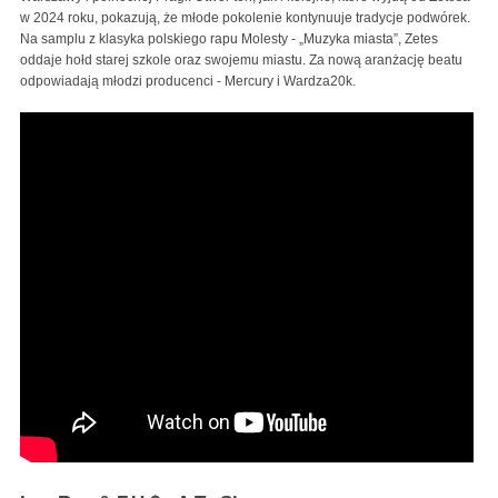
w 2024 roku, pokazują, że młode pokolenie kontynuuje tradycje podwórek.
Na samplu z klasyka polskiego rapu Molesty - „Muzyka miasta”, Zetes
oddaje hołd starej szkole oraz swojemu miastu. Za nową aranżację beatu
odpowiadają młodzi producenci - Mercury i Wardza20k.