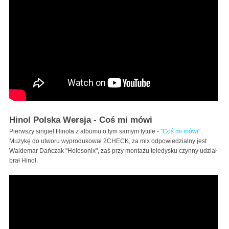
Hinol Polska Wersja - Coś mi mówi
Pierwszy singiel Hinola z albumu o tym samym tytule -
"Coś mi mówi"
.
Muzykę do utworu wyprodukował 2CHECK, za mix odpowiedzialny jest
Waldemar Dańczak "Holosonix", zaś przy montażu teledysku czynny udział
brał Hinol.