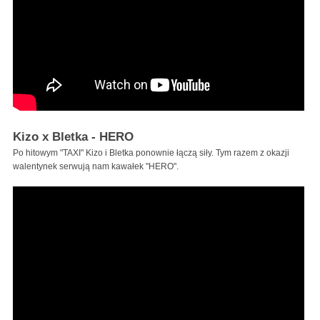
Kizo x Bletka - HERO
Po hitowym "TAXI" Kizo i Bletka ponownie łączą siły. Tym razem z okazji
walentynek serwują nam kawałek "HERO".