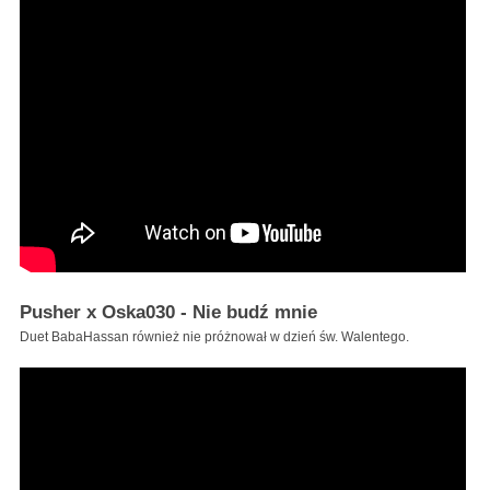
Pusher x Oska030 - Nie budź mnie
Duet BabaHassan również nie próżnował w dzień św. Walentego.