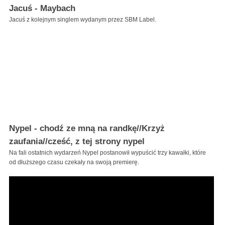
Jacuś - Maybach
Jacuś z kolejnym singlem wydanym przez SBM Label.
Nypel - chodź ze mną na randkę//Krzyż
zaufania//cześć, z tej strony nypel
Na fali ostatnich wydarzeń Nypel postanowił wypuścić trzy kawałki, które
od dłuższego czasu czekały na swoją premierę.