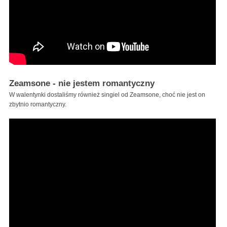
Zeamsone - nie jestem romantyczny
W walentynki dostaliśmy również singiel od Zeamsone, choć nie jest on
zbytnio romantyczny.