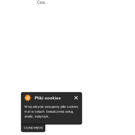
Ćpaj...
Pliki cookies
W tej witrynie stosujemy pliki cookies
m.in w celach: świadczenia usług,
analiz, statystyk..
czytaj więcej