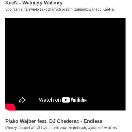
KaeN - Walnięty Walenty
Spojrzenie na święto zakochanych oczami zamaskowanego KaeNa.
Plako Wajber feat. DJ Chederac - Endless
Między stosami winyli i wirem, nie zawsze dobrych, wydarzeń w okresie