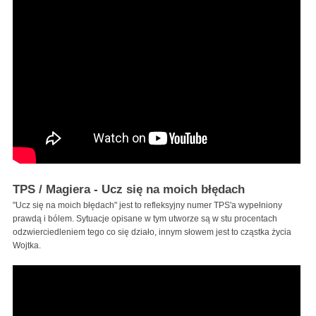
TPS / Magiera - Ucz się na moich błędach
"Ucz się na moich błędach" jest to refleksyjny numer TPS'a wypełniony
prawdą i bólem. Sytuacje opisane w tym utworze są w stu procentach
odzwierciedleniem tego co się działo, innym słowem jest to cząstka życia
Wojtka.