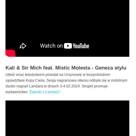
Kali & Sir Mich feat. Mistic Molesta - Geneza stylu
Utwór wraz teledyskiem powstał na Ursynowie w bezpośrednim
sąsiedztwie Kopy Cwila. Sesja nagraniowa utworu odbyła się w mobilnym
studio nagrań Landara w dniach 3-4.02.2024. Singiel promuje
wydawnictwo
"Zapiski z Landary"
.