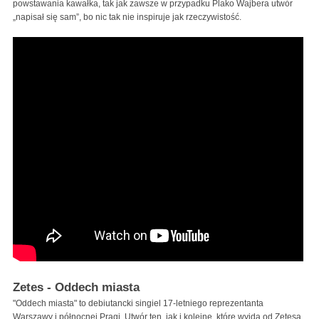
powstawania kawałka, tak jak zawsze w przypadku Plako Wajbera utwór
„napisał się sam”, bo nic tak nie inspiruje jak rzeczywistość.
Zetes - Oddech miasta
"Oddech miasta" to debiutancki singiel 17-letniego reprezentanta
Warszawy i północnej Pragi. Utwór ten, jak i kolejne, które wyjdą od Zetesa