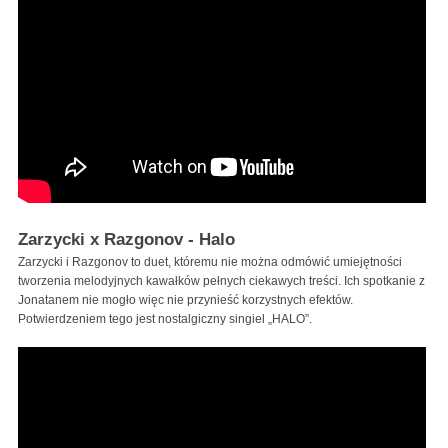
Zarzycki x Razgonov - Halo
Zarzycki i Razgonov to duet, któremu nie można odmówić umiejętności
tworzenia melodyjnych kawałków pełnych ciekawych treści. Ich spotkanie z
Jonatanem nie mogło więc nie przynieść korzystnych efektów.
Potwierdzeniem tego jest nostalgiczny singiel „HALO”.