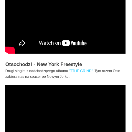
Otsochodzi - New York Freestyle
Drugi singiel z nadchodzącego albumu
"TTHE GRIND"
. Tym razem Otso
zabiera nas na spacer po Nowym Jorku.