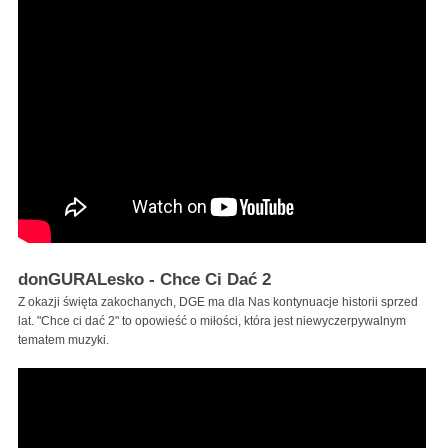
donGURALesko - Chce Ci Dać 2
Z okazji święta zakochanych, DGE ma dla Nas kontynuacje historii sprzed
lat. "Chce ci dać 2" to opowieść o miłości, która jest niewyczerpywalnym
tematem muzyki.