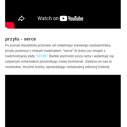
przyłu - serce
Po ponad dwuletniej przerwie od ostatniego solowego wydawnictwa,
przyłu powraca z nowym materiałem. "serce" to trzeci już singiel z
nadchodzącej płyty
"LEON"
. Bartek wychodzi poza ramy i wyłamuję się
sztywnym schematom prezentując nowe brzmienie. Zabiera on nas w
norweskie, mroźne krainy, opowiadając niebanalną miłosną historię.