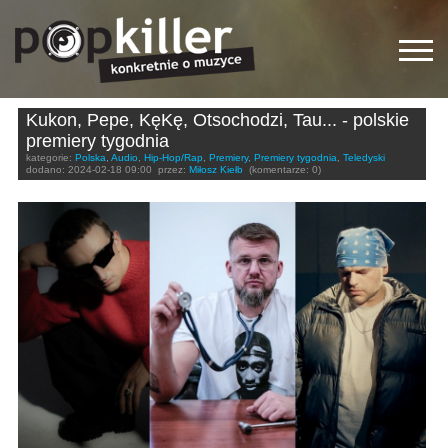
Kukon, Pepe, KęKę, Otsochodzi, Tau... - polskie
premiery tygodnia
kategorie:
Polska
,
Audio
,
Hip-Hop/Rap
,
Premiery
,
Premiery tygodnia
,
Teledyski
dodano:
2024-02-18 09:00
przez:
Miłosz Kiełb
(komentarze: 0)