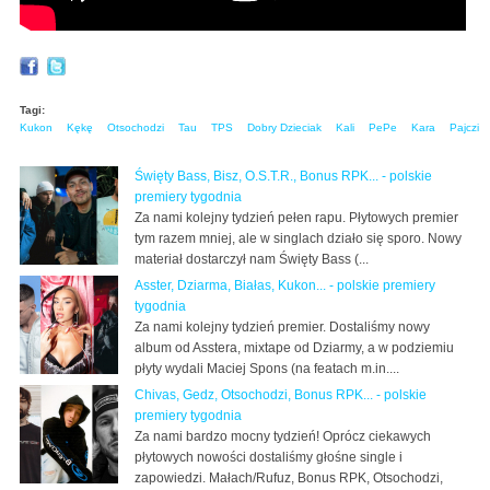
Tagi:
Kukon
Kękę
Otsochodzi
Tau
TPS
Dobry Dzieciak
Kali
PePe
Kara
Pajczi
Święty Bass, Bisz, O.S.T.R., Bonus RPK... - polskie
premiery tygodnia
Za nami kolejny tydzień pełen rapu. Płytowych premier
tym razem mniej, ale w singlach działo się sporo. Nowy
materiał dostarczył nam Święty Bass (...
Asster, Dziarma, Białas, Kukon... - polskie premiery
tygodnia
Za nami kolejny tydzień premier. Dostaliśmy nowy
album od Asstera, mixtape od Dziarmy, a w podziemiu
płyty wydali Maciej Spons (na featach m.in....
Chivas, Gedz, Otsochodzi, Bonus RPK... - polskie
premiery tygodnia
Za nami bardzo mocny tydzień! Oprócz ciekawych
płytowych nowości dostaliśmy głośne single i
zapowiedzi. Małach/Rufuz, Bonus RPK, Otsochodzi,