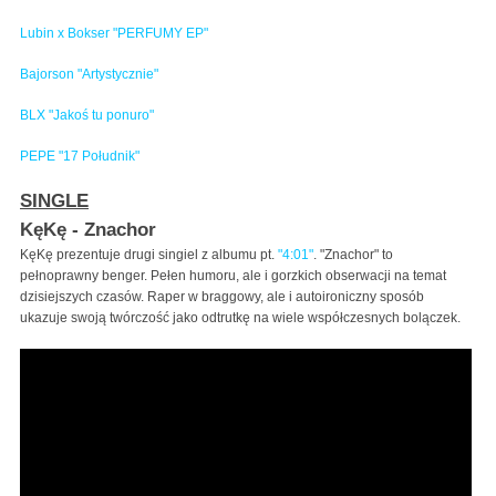
Lubin x Bokser "PERFUMY EP"
Bajorson "Artystycznie"
BLX "Jakoś tu ponuro"
PEPE "17 Południk"
SINGLE
KęKę - Znachor
KęKę prezentuje drugi singiel z albumu pt.
"4:01"
. "Znachor" to
pełnoprawny benger. Pełen humoru, ale i gorzkich obserwacji na temat
dzisiejszych czasów. Raper w braggowy, ale i autoironiczny sposób
ukazuje swoją twórczość jako odtrutkę na wiele współczesnych bolączek.