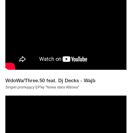
WdoWa/Three.50 feat. Dj Decks - Wajb
Singiel promujący EP'kę "Nowa stara Wdowa"