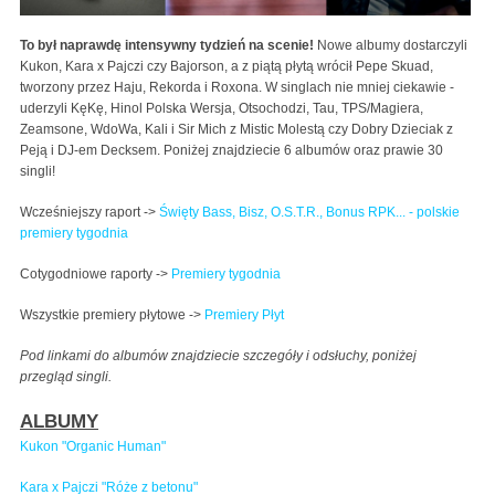
To był naprawdę intensywny tydzień na scenie!
Nowe albumy dostarczyli
Kukon, Kara x Pajczi czy Bajorson, a z piątą płytą wrócił Pepe Skuad,
tworzony przez Haju, Rekorda i Roxona. W singlach nie mniej ciekawie -
uderzyli KęKę, Hinol Polska Wersja, Otsochodzi, Tau, TPS/Magiera,
Zeamsone, WdoWa, Kali i Sir Mich z Mistic Molestą czy Dobry Dzieciak z
Peją i DJ-em Decksem. Poniżej znajdziecie 6 albumów oraz prawie 30
singli!
Wcześniejszy raport ->
Święty Bass, Bisz, O.S.T.R., Bonus RPK... - polskie
premiery tygodnia
Cotygodniowe raporty ->
Premiery tygodnia
Wszystkie premiery płytowe ->
Premiery Płyt
Pod linkami do albumów znajdziecie szczegóły i odsłuchy, poniżej
przegląd singli.
ALBUMY
Kukon "Organic Human"
Kara x Pajczi "Róże z betonu"