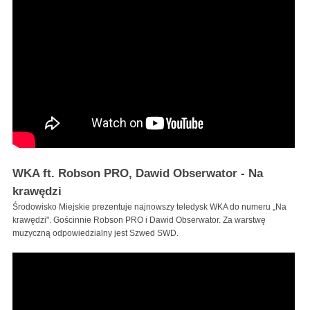
WKA ft. Robson PRO, Dawid Obserwator - Na
krawędzi
Środowisko Miejskie prezentuje najnowszy teledysk WKA do numeru „Na
krawędzi". Gościnnie Robson PRO i Dawid Obserwator. Za warstwę
muzyczną odpowiedzialny jest Szwed SWD.