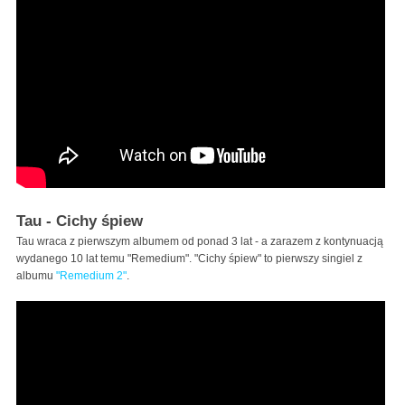
Tau - Cichy śpiew
Tau wraca z pierwszym albumem od ponad 3 lat - a zarazem z kontynuacją
wydanego 10 lat temu "Remedium". "Cichy śpiew" to pierwszy singiel z
albumu
"Remedium 2"
.