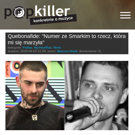
Quebonafide: "Numer ze Smarkim to rzecz, która
mi się marzyła"
kategorie:
Polska
,
Hip-Hop/Rap
,
News
dodano:
2020-04-03 22:08
przez:
Mateusz Natali
(komentarze: 4)