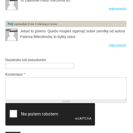
To zajebiste masz marzenia xD
odpowiedz
huj
napisal(a) 6 lat 4 miesiące temu:
Jebać to gówno. Quebo mogłeś ogarnąć sobie zwrotkę od autora
Palenia Mikrofonów, to byłby sztos
odpowiedz
Nazwisko lub pseudonim
Komentarz
*