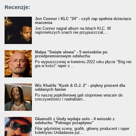
Recenzje:
Jon Connor i KLC "24" - czyli rap spełnia dziecięce
marzenia
Jon Connor nagrał album na bitach KLC. W
najśmielszych snach nie przypuszczał,...
Małpa "Święte słowa" - 5 wniosków po
przedpremierowym odsłuchu
Po wypuszczonej w kwietniu 2022 roku płycie "Bóg nie
gra w kości" raper z...
Wiz Khalifa "Kush & O.J. 2" - piękny prezent dla
oddanych fanów
Po naszej popkillerowej gali stopniowo wracam do
rzeczywistości i nadrabiam...
Gkamolli z Undy wydaje solo - 4 wnioski z
odsłuchu "Pełnego przepływu"
Filar gdyńskiej sceny, grafik, główny producent i raper
kolektywu Undadasea już...