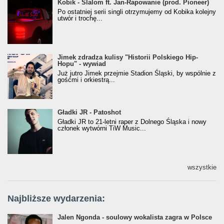
Kobik - Slalom ft. Jan-Rapowanie (prod. Pioneer)
Kobik - Slalom ft. Jan-Rapowanie (prod. Pioneer)
[Official Music Visualiser]
Po ostatniej serii singli otrzymujemy od Kobika kolejny
utwór i trochę...
Jimek zdradza kulisy "Historii Polskiego Hip-
Jimek zdradza kulisy "Historii Polskiego Hip-
Hopu" - wywiad
Hopu" - wywiad
Już jutro Jimek przejmie Stadion Śląski, by wspólnie z
gośćmi i orkiestrą...
Gładki JR - Patoshot
Gładki JR - Patoshot
Gładki JR to 21-letni raper z Dolnego Śląska i nowy
członek wytwórni TiW Music...
wszystkie
Najbliższe wydarzenia:
Jalen Ngonda - soulowy wokalista zagra w Polsce