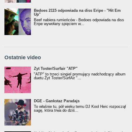
Bedoes 2115 odpowiada na diss Eripe - "Hit Em
Up"
Beef nabiera rumieńców - Bedoes odpowiada na diss
Eripe wywołany spięciem w...
Ostatnie video
Żyt Toster/SurfAir - ATP VIDEO
Żyt Toster/Surfair "ATP"
"ATP" to trzeci singiel promujący nadchodzący album
duetu Żyt Toster/SurfAir "...
donGURALesko z nagrodą za
DGE - Gankstaz Paradajs
Klasyczny/Trueschoolowy Album Roku
To właśnie tu, pół wieku temu DJ Kool Herc rozpoczął
(Popkillery 2023)
sagę, która trwa do dziś...