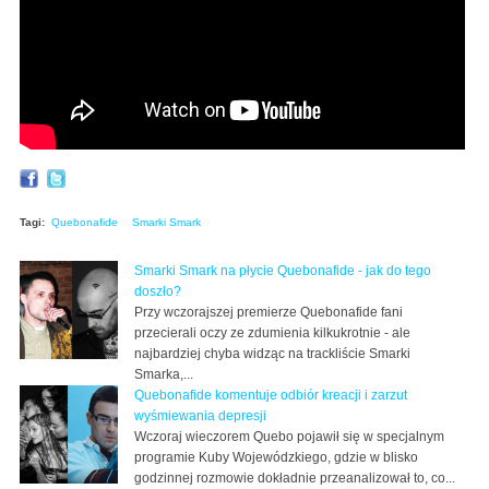
Tagi:
Quebonafide
Smarki Smark
Smarki Smark na płycie Quebonafide - jak do tego
doszło?
Przy wczorajszej premierze Quebonafide fani
przecierali oczy ze zdumienia kilkukrotnie - ale
najbardziej chyba widząc na trackliście Smarki
Smarka,...
Quebonafide komentuje odbiór kreacji i zarzut
wyśmiewania depresji
Wczoraj wieczorem Quebo pojawił się w specjalnym
programie Kuby Wojewódzkiego, gdzie w blisko
godzinnej rozmowie dokładnie przeanalizował to, co...