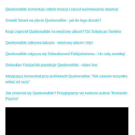
Quebonafide komentuje odbiór kreacji i zarzut wyśmiewania depresji
Smarki Smark na płycie Quebonafide - jak do tego doszło?
Kogo zaprosił Quebonafide na właściwy album? Od Sokoła po Sentino
Quebonafide odkrywa tatuaże - właściwy album i klip!
Quebonafide odgryza się Sebastianowi Fabijańskiemu - i to całą zwrotką!
Sebastian Fabijański parodiuje Quebonafide - video live
Intrygujący komunikat przy polówkach Quebonafide: "Nie zawsze wszystko
widać od razu"
Jak zmieniał się Quebonafide? Przyglądamy się karierze autora "Romantic
Psycho"
HEJT PARK LIVE OD 21:00 - QUEBONAFIDE I
SMOKOWSKI