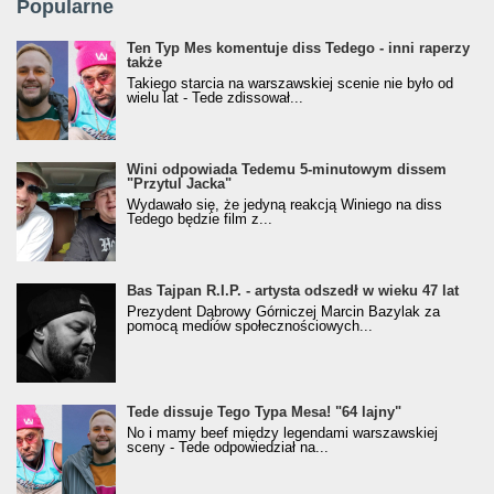
Popularne
Ten Typ Mes komentuje diss Tedego - inni raperzy
także
Takiego starcia na warszawskiej scenie nie było od
wielu lat - Tede zdissował...
Wini odpowiada Tedemu 5-minutowym dissem
"Przytul Jacka"
Wydawało się, że jedyną reakcją Winiego na diss
Tedego będzie film z...
Bas Tajpan R.I.P. - artysta odszedł w wieku 47 lat
Prezydent Dąbrowy Górniczej Marcin Bazylak za
pomocą mediów społecznościowych...
Tede dissuje Tego Typa Mesa! "64 lajny"
No i mamy beef między legendami warszawskiej
sceny - Tede odpowiedział na...