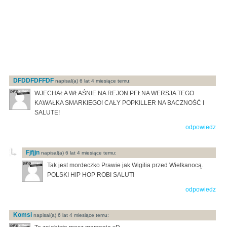
DFDDFDFFDF
napisal(a) 6 lat 4 miesiące temu:
WJECHAŁA WŁAŚNIE NA REJON PEŁNA WERSJA TEGO
KAWAŁKA SMARKIEGO! CAŁY POPKILLER NA BACZNOŚĆ I
SALUTE!
odpowiedz
Fjfjjn
napisal(a) 6 lat 4 miesiące temu:
Tak jest mordeczko Prawie jak Wigilia przed Wielkanocą.
POLSKI HIP HOP ROBI SALUT!
odpowiedz
Komsi
napisal(a) 6 lat 4 miesiące temu: