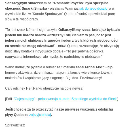
Sensacyjnym smaczkiem na "Romantic Psycho" była specjalna
obecność Smarki Smarka
- pisaliśmy Wam już
jak do tego doszło
, a w
wywiadzie live w "Kanale Sportowym" Quebo również opowiedział parę
słów o tej współpracy.
"To jest rzecz która mi się marzyła.
Odkurzyliśmy rzecz, która już była, ale
jestem mu bardzo bardzo wdzięczny i się kłaniam w pas, bo to jest
jeden z moich ulubionych raperów i jeden z tych, których nieobecności
na scenie nie mogę odżałować
" - mówi Quebo zaznaczając, że utrzymują
dość stały kontakt i intrygująco dodaje - "To jest jedyna gościnka
nagrywana internetowo, ale myślę, że nadrobimy to niebawem"
Warto dodać, że pytanie o numer ze Smarkim zadał Michał Moch - hip-
hopowy aktywista, dziennikarz, mający na koncie wiele koncertowych
materiałów i współpracujący z agencją Big Idea. Pozdrawiamy!
Cały odcinek Hejt Parku obejrzycie na dole newsa.
[Edit:
"Cojestmałpy" - pełna wersja numeru Smarkiego wyciekła do Sieci!
]
Jeśli chcecie za to przeczytać nasze pierwsze wrażenia z odsłuchu
płyty Quebo to
zajrzyjcie tutaj
.
Sprawdź też: