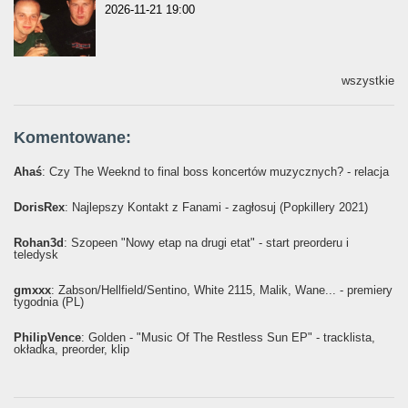
2026-11-21 19:00
wszystkie
Komentowane:
Ahaś
: Czy The Weeknd to final boss koncertów muzycznych? - relacja
DorisRex
: Najlepszy Kontakt z Fanami - zagłosuj (Popkillery 2021)
Rohan3d
: Szopeen "Nowy etap na drugi etat" - start preorderu i
teledysk
gmxxx
: Żabson/Hellfield/Sentino, White 2115, Malik, Wane... - premiery
tygodnia (PL)
PhilipVence
: Golden - "Music Of The Restless Sun EP" - tracklista,
okładka, preorder, klip