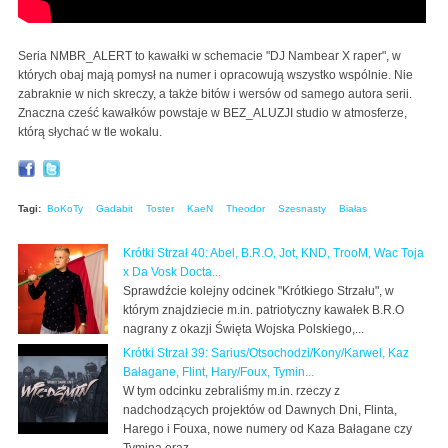
Seria NMBR_ALERT to kawałki w schemacie "DJ Nambear X raper", w
których obaj mają pomysł na numer i opracowują wszystko wspólnie. Nie
zabraknie w nich skreczy, a także bitów i wersów od samego autora serii.
Znaczna cześć kawałków powstaje w BEZ_ALUZJI studio w atmosferze,
którą słychać w tle wokalu.
Tagi:
BoKoTy
Gadabit
Toster
KaeN
Theodor
Szesnasty
Białas
Krótki Strzał 40: Abel, B.R.O, Jot, KND, TrooM, Wac Toja
x Da Vosk Docta...
Sprawdźcie kolejny odcinek "Krótkiego Strzału", w
którym znajdziecie m.in. patriotyczny kawałek B.R.O
nagrany z okazji Święta Wojska Polskiego,...
Krótki Strzał 39: Sarius/Otsochodzi/Kony/Karwel, Kaz
Bałagane, Flint, Hary/Foux, Tymin...
W tym odcinku zebraliśmy m.in. rzeczy z
nadchodzących projektów od Dawnych Dni, Flinta,
Harego i Fouxa, nowe numery od Kaza Bałagane czy
Tymina oraz...