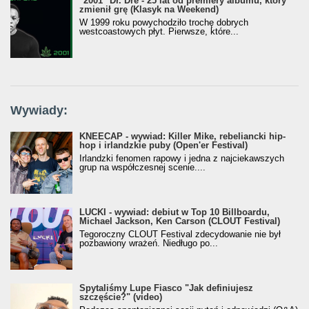
"2001" Dr. Dre - 25 lat od premiery albumu, który
zmienił grę (Klasyk na Weekend)
W 1999 roku powychodziło trochę dobrych
westcoastowych płyt. Pierwsze, które...
Wywiady:
KNEECAP - wywiad: Killer Mike, rebeliancki hip-
hop i irlandzkie puby (Open'er Festival)
Irlandzki fenomen rapowy i jedna z najciekawszych
grup na współczesnej scenie....
LUCKI - wywiad: debiut w Top 10 Billboardu,
Michael Jackson, Ken Carson (CLOUT Festival)
Tegoroczny CLOUT Festival zdecydowanie nie był
pozbawiony wrażeń. Niedługo po...
Spytaliśmy Lupe Fiasco "Jak definiujesz
szczęście?" (video)