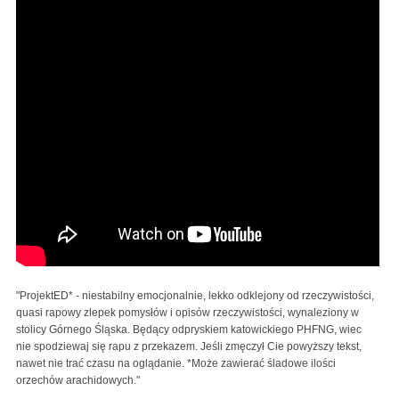
"ProjektED* - niestabilny emocjonalnie, lekko odklejony od rzeczywistości,
quasi rapowy zlepek pomysłów i opisów rzeczywistości, wynaleziony w
stolicy Górnego Śląska. Będący odpryskiem katowickiego PHFNG, wiec
nie spodziewaj się rapu z przekazem. Jeśli zmęczył Cie powyższy tekst,
nawet nie trać czasu na oglądanie. *Może zawierać śladowe ilości
orzechów arachidowych."