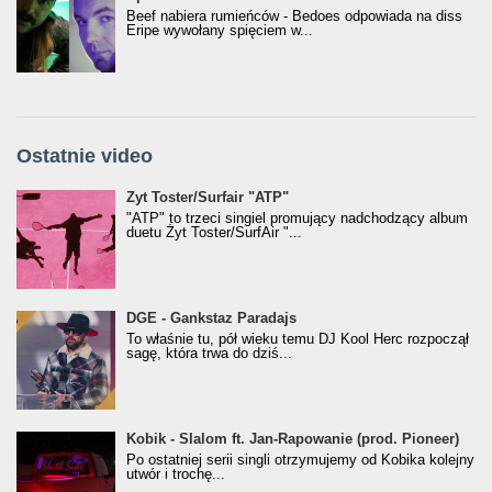
Beef nabiera rumieńców - Bedoes odpowiada na diss
Eripe wywołany spięciem w...
Ostatnie video
Żyt Toster/SurfAir - ATP VIDEO
Żyt Toster/Surfair "ATP"
"ATP" to trzeci singiel promujący nadchodzący album
duetu Żyt Toster/SurfAir "...
donGURALesko z nagrodą za
DGE - Gankstaz Paradajs
Klasyczny/Trueschoolowy Album Roku
To właśnie tu, pół wieku temu DJ Kool Herc rozpoczął
(Popkillery 2023)
sagę, która trwa do dziś...
Kobik - Slalom ft. Jan-Rapowanie (prod. Pioneer)
Kobik - Slalom ft. Jan-Rapowanie (prod. Pioneer)
[Official Music Visualiser]
Po ostatniej serii singli otrzymujemy od Kobika kolejny
utwór i trochę...