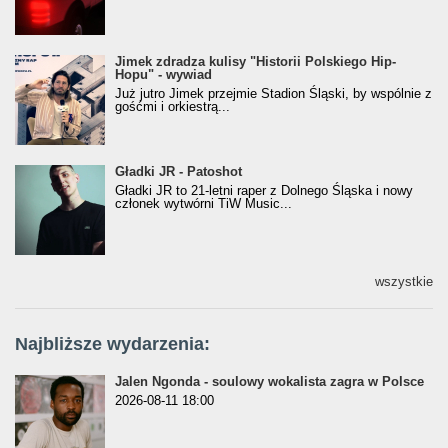
Jimek zdradza kulisy "Historii Polskiego Hip-
Jimek zdradza kulisy "Historii Polskiego Hip-
Hopu" - wywiad
Hopu" - wywiad
Już jutro Jimek przejmie Stadion Śląski, by wspólnie z
gośćmi i orkiestrą...
Gładki JR - Patoshot
Gładki JR - Patoshot
Gładki JR to 21-letni raper z Dolnego Śląska i nowy
członek wytwórni TiW Music...
wszystkie
Najbliższe wydarzenia:
Jalen Ngonda - soulowy wokalista zagra w Polsce
2026-08-11 18:00