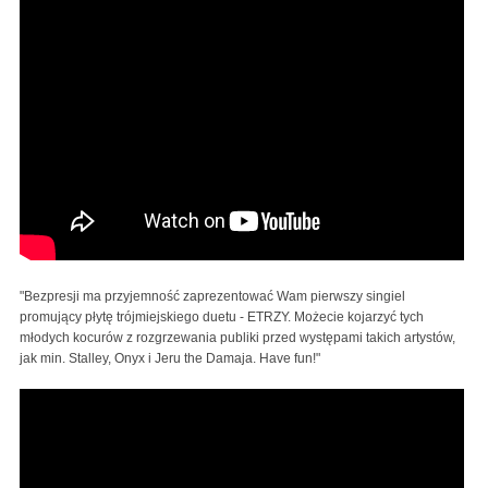
"Bezpresji ma przyjemność zaprezentować Wam pierwszy singiel
promujący płytę trójmiejskiego duetu - ETRZY. Możecie kojarzyć tych
młodych kocurów z rozgrzewania publiki przed występami takich artystów,
jak min. Stalley, Onyx i Jeru the Damaja. Have fun!"