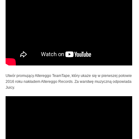
Utwór promujący Altereggo TeamTape, który ukaże się w pierwszej połowie
2016 roku nakładem Altereggo Records. Za warstwę muzyczną odpowiada
Juicy.