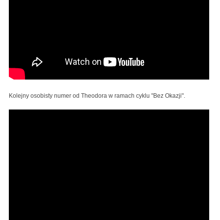
Kolejny osobisty numer od Theodora w ramach cyklu "Bez Okazji".