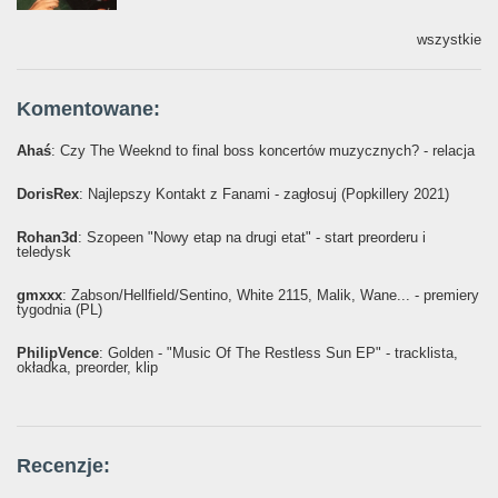
wszystkie
Komentowane:
Ahaś
: Czy The Weeknd to final boss koncertów muzycznych? - relacja
DorisRex
: Najlepszy Kontakt z Fanami - zagłosuj (Popkillery 2021)
Rohan3d
: Szopeen "Nowy etap na drugi etat" - start preorderu i
teledysk
gmxxx
: Żabson/Hellfield/Sentino, White 2115, Malik, Wane... - premiery
tygodnia (PL)
PhilipVence
: Golden - "Music Of The Restless Sun EP" - tracklista,
okładka, preorder, klip
Recenzje: