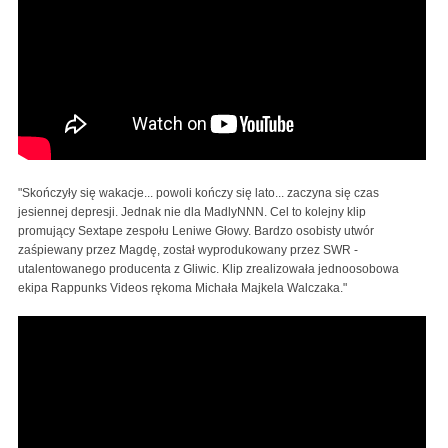
"Skończyły się wakacje... powoli kończy się lato... zaczyna się czas
jesiennej depresji. Jednak nie dla MadlyNNN. Cel to kolejny klip
promujący Sextape zespołu Leniwe Głowy. Bardzo osobisty utwór
zaśpiewany przez Magdę, został wyprodukowany przez SWR -
utalentowanego producenta z Gliwic. Klip zrealizowała jednoosobowa
ekipa Rappunks Videos rękoma Michała Majkela Walczaka."