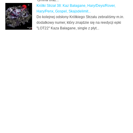
Krótki Strzał 38: Kaz Bałagane, Hary/Deys/Rover,
Hary/Penx, Gospel, Skajsdelimit...
Do kolejnej odsłony Krótkiego Strzału zebraliśmy m.in.
dodatkowy numer, który znajdzie się na reedycji epki
"LOT22" Kaza Bałagane, single z płyt...