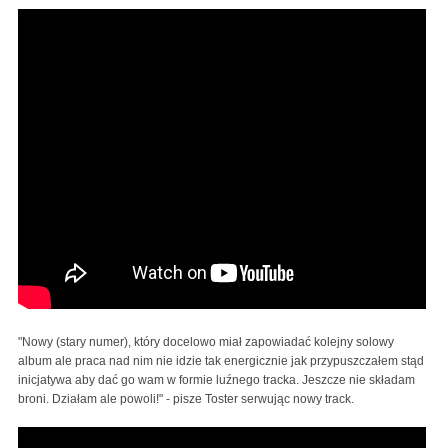
"Nowy (stary numer), który docelowo miał zapowiadać kolejny solowy
album ale praca nad nim nie idzie tak energicznie jak przypuszczałem stąd
inicjatywa aby dać go wam w formie luźnego tracka. Jeszcze nie składam
broni. Działam ale powoli!" - pisze Toster serwując nowy track.