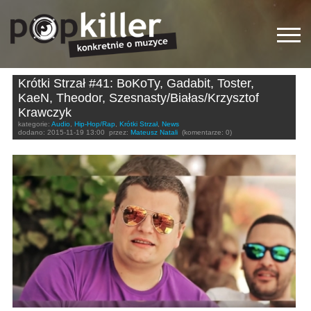
Krótki Strzał #41: BoKoTy, Gadabit, Toster,
KaeN, Theodor, Szesnasty/Białas/Krzysztof
Krawczyk
kategorie:
Audio
,
Hip-Hop/Rap
,
Krótki Strzał
,
News
dodano:
2015-11-19 13:00
przez:
Mateusz Natali
(komentarze: 0)