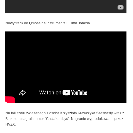
Nowy track od Qmosa na instrumentalu Jima Jonesa.
Na fali szału związanego z osobą Krzysztofa Krawczyka Szesnasty wraz z
Białasem nagrali numer "Chciałem być". Nagranie wyprodukowanli przez
HVZX.