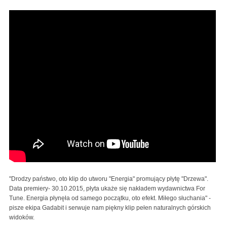
"Drodzy państwo, oto klip do utworu "Energia" promujący płytę "Drzewa".
Data premiery- 30.10.2015, płyta ukaże się nakładem wydawnictwa For
Tune. Energia płynęła od samego początku, oto efekt. Miłego słuchania" -
pisze ekipa Gadabit i serwuje nam piękny klip pełen naturalnych górskich
widoków.