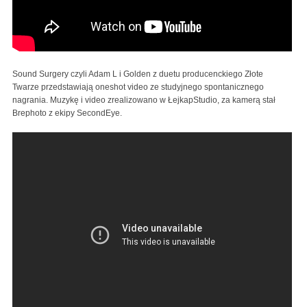
Sound Surgery czyli Adam L i Golden z duetu producenckiego Złote
Twarze przedstawiają oneshot video ze studyjnego spontanicznego
nagrania. Muzykę i video zrealizowano w ŁejkapStudio, za kamerą stał
Brephoto z ekipy SecondEye.