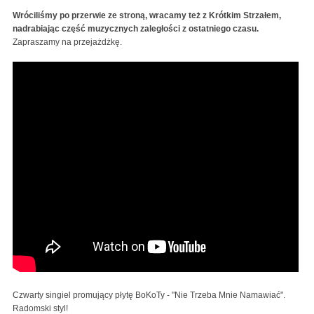
Wróciliśmy po przerwie ze stroną, wracamy też z Krótkim Strzałem,
nadrabiając część muzycznych zaległości z ostatniego czasu.
Zapraszamy na przejażdżkę.
Czwarty singiel promujący płytę BoKoTy - "Nie Trzeba Mnie Namawiać".
Radomski styl!