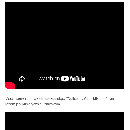
MoraL serwuje nowy klip prezentujący "Doliczony Czas Mixtape", tym
razem jest klimatycznie i zmysłowo.