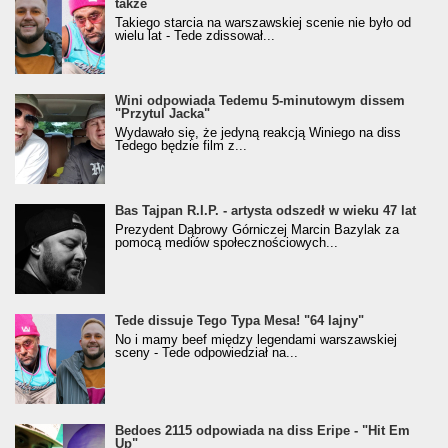
także
Takiego starcia na warszawskiej scenie nie było od
wielu lat - Tede zdissował...
Wini odpowiada Tedemu 5-minutowym dissem
"Przytul Jacka"
Wydawało się, że jedyną reakcją Winiego na diss
Tedego będzie film z...
Bas Tajpan R.I.P. - artysta odszedł w wieku 47 lat
Prezydent Dąbrowy Górniczej Marcin Bazylak za
pomocą mediów społecznościowych...
Tede dissuje Tego Typa Mesa! "64 lajny"
No i mamy beef między legendami warszawskiej
sceny - Tede odpowiedział na...
Bedoes 2115 odpowiada na diss Eripe - "Hit Em
Up"