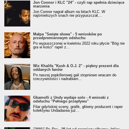
Jon Connor i KLC "24" - czyli rap spełnia dziecięce
marzenia
Jon Connor nagrał album na bitach KLC. W
najśmielszych snach nie przypuszczał,...
Małpa "Święte słowa" - 5 wniosków po
przedpremierowym odsłuchu
Po wypuszczonej w kwietniu 2022 roku płycie "Bóg nie
gra w kości" raper z...
Wiz Khalifa "Kush & O.J. 2" - piękny prezent dla
oddanych fanów
Po naszej popkillerowej gali stopniowo wracam do
rzeczywistości i nadrabiam...
Gkamolli z Undy wydaje solo - 4 wnioski z
odsłuchu "Pełnego przepływu"
Filar gdyńskiej sceny, grafik, główny producent i raper
kolektywu Undadasea już...