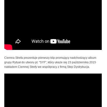
Ciemna Strefa prezentuje pierwszy klip promujący nadchodzący album
grupy Rytuał do utworu pt. "SYF", który ukaże się 23 października 2015
nakładem Ciemnej Strefy we współpracy z firmą Step Dystrybucja.