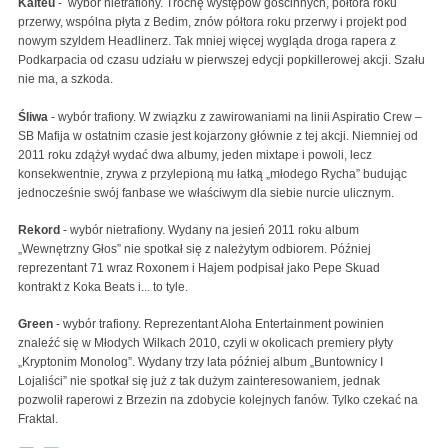
Kaiteu
-
wybór nietrafiony. Trochę występów gościnnych, półtora roku
przerwy, wspólna płyta z Bedim, znów półtora roku przerwy i projekt pod
nowym szyldem Headlinerz. Tak mniej więcej wygląda droga rapera z
Podkarpacia od czasu udziału w pierwszej edycji popkillerowej akcji. Szału
nie ma, a szkoda.
Śliwa
- wybór trafiony. W związku z zawirowaniami na linii Aspiratio Crew –
SB Mafija w ostatnim czasie jest kojarzony głównie z tej akcji. Niemniej od
2011 roku zdążył wydać dwa albumy, jeden mixtape i powoli, lecz
konsekwentnie, zrywa z przylepioną mu łatką „młodego Rycha” budując
jednocześnie swój fanbase we właściwym dla siebie nurcie ulicznym.
Rekord
- wybór nietrafiony. Wydany na jesień 2011 roku album
„Wewnętrzny Głos” nie spotkał się z należytym odbiorem. Później
reprezentant 71 wraz Roxonem i Hajem podpisał jako Pepe Skuad
kontrakt z Koka Beats i... to tyle.
Green
- wybór trafiony. Reprezentant Aloha Entertainment powinien
znaleźć się w Młodych Wilkach 2010, czyli w okolicach premiery płyty
„Kryptonim Monolog”. Wydany trzy lata później album „Buntownicy I
Lojaliści” nie spotkał się już z tak dużym zainteresowaniem, jednak
pozwolił raperowi z Brzezin na zdobycie kolejnych fanów. Tylko czekać na
Fraktal.