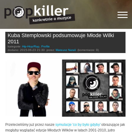
Kuba Stemplowski podsumowuje Młode Wilki
2011
kategorie:
Hip-Hop/Rap
,
Profile
dodano:
2015-06-23 21:30
przez:
Mateusz Natali
(komentarze: 9)
Przelecieliśmy już przez nasze
symulacje 'co by było gdyby'
obrazujące jak
mogłyby wyglądać edycje Młodych Wilków w latach 2001-2010, jutro