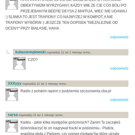
OBIEKTYWIZM WYRZYGANY, KAZDY WIE ZE CIE COS BOLI PO
PRZEJEBANYM BEEFIE DEYSA Z MAFFIJA, WIEC NIE UDAWAJ
:) SLIWKA TO JEST TRAFIONY CO NAJWYZEJ W KOMPOT, A NIE
TRAFIONY WYBÓRW :) JESZCZE TEN DOPISEK "NIEZALEZNIE OD
OCENY" PRZY BIAŁASIE, HAHA
odpowiedz
kubastemplowski
napisal(a) 11 lat 1 miesiąc temu:
CZO?
odpowiedz
XXXyyy
napisal(a) 11 lat 1 miesiąc temu:
Radio z polskim rapem z podziemia szczurownia.cba.pl
odpowiedz
sarsa
napisal(a) 11 lat 1 miesiąc temu:
Kaiteu - jakie kilka występów gościnnych? Zanim Ty zacząłeś
dziennikarzyć to on nagrywał tracki w podziemiu - Platick,
wspólna płyta z Pietzem, czy szereg mixtape'ów które ujrzały