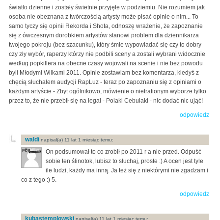
światło dzienne i zostały świetnie przyjęte w podziemiu. Nie rozumiem jak
osoba nie obeznana z twórczością artysty może pisać opinie o nim... To
samo tyczy się opinii Rekorda i Shota, odnoszę wrażenie, że zapoznanie
się z ówczesnym dorobkiem artystów stanowi problem dla dziennikarza
twojego pokroju (bez szacunku), który śmie wypowiadać się czy to dobry
czy zły wybór, raperzy którzy nie podbili sceny a zostali wybrani widocznie
według popkillera na obecne czasy wojowali na scenie i nie bez powodu
byli Młodymi Wilkami 2011. Opinie zostawiam bez komentarza, kiedyś z
chęcią słuchałem audycji RapLuz - teraz po zapoznaniu się z opiniami o
każdym artyście - Zbyt ogólnikowo, mówienie o nietrafionym wyborze tylko
przez to, że nie przebił się na legal - Polaki Cebulaki - nic dodać nic ująć!
odpowiedz
waldi
napisal(a) 11 lat 1 miesiąc temu:
On podsumował to co zrobił po 2011 r a nie przed. Odpuść
sobie ten ślinotok, lubisz to słuchaj, proste :) A ocen jest tyle
ile ludzi, każdy ma inną. Ja też się z niektórymi nie zgadzam i
co z tego :) 5.
odpowiedz
kubastemplowski
napisal(a) 11 lat 1 miesiąc temu: