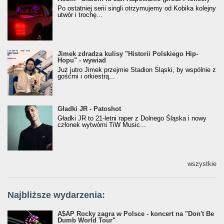
[Official Music Visualiser]
Po ostatniej serii singli otrzymujemy od Kobika kolejny
utwór i trochę...
Jimek zdradza kulisy "Historii Polskiego Hip-
Jimek zdradza kulisy "Historii Polskiego Hip-
Hopu" - wywiad
Hopu" - wywiad
Już jutro Jimek przejmie Stadion Śląski, by wspólnie z
gośćmi i orkiestrą...
Gładki JR - Patoshot
Gładki JR - Patoshot
Gładki JR to 21-letni raper z Dolnego Śląska i nowy
członek wytwórni TiW Music...
wszystkie
Najbliższe wydarzenia:
A$AP Rocky zagra w Polsce - koncert na "Don't Be
Dumb World Tour"