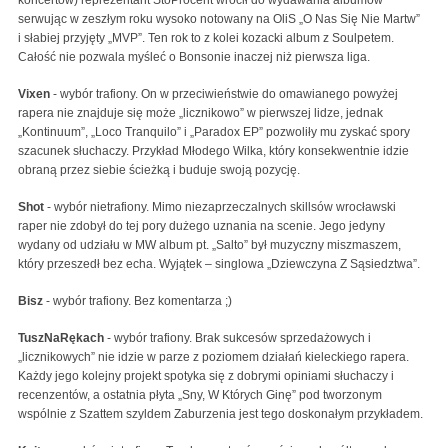
serwując w zeszłym roku wysoko notowany na OliS „O Nas Się Nie Martw”
i słabiej przyjęty „MVP”. Ten rok to z kolei kozacki album z Soulpetem.
Całość nie pozwala myśleć o Bonsonie inaczej niż pierwsza liga.
Vixen
- wybór trafiony. On w przeciwieństwie do omawianego powyżej
rapera nie znajduje się może „licznikowo” w pierwszej lidze, jednak
„Kontinuum”, „Loco Tranquilo” i „Paradox EP” pozwoliły mu zyskać spory
szacunek słuchaczy. Przykład Młodego Wilka, który konsekwentnie idzie
obraną przez siebie ścieżką i buduje swoją pozycję.
Shot
- wybór nietrafiony. Mimo niezaprzeczalnych skillsów wrocławski
raper nie zdobył do tej pory dużego uznania na scenie. Jego jedyny
wydany od udziału w MW album pt. „Salto” był muzyczny miszmaszem,
który przeszedł bez echa. Wyjątek – singlowa „Dziewczyna Z Sąsiedztwa”.
Bisz
- wybór trafiony. Bez komentarza ;)
TuszNaRękach
- wybór trafiony. Brak sukcesów sprzedażowych i
„licznikowych” nie idzie w parze z poziomem działań kieleckiego rapera.
Każdy jego kolejny projekt spotyka się z dobrymi opiniami słuchaczy i
recenzentów, a ostatnia płyta „Sny, W Których Ginę” pod tworzonym
wspólnie z Szattem szyldem Zaburzenia jest tego doskonałym przykładem.