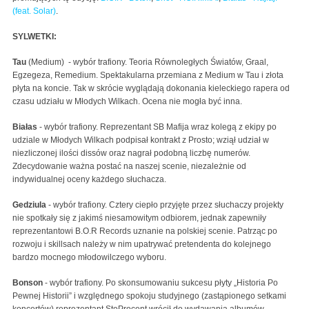
(feat. Solar)
.
SYLWETKI:
Tau
(Medium)
- wybór trafiony. Teoria Równoległych Światów, Graal,
Egzegeza, Remedium. Spektakularna przemiana z Medium w Tau i złota
płyta na koncie. Tak w skrócie wyglądają dokonania kieleckiego rapera od
czasu udziału w Młodych Wilkach. Ocena nie mogła być inna.
Białas
- wybór trafiony. Reprezentant SB Mafija wraz kolegą z ekipy po
udziale w Młodych Wilkach podpisał kontrakt z Prosto; wziął udział w
niezliczonej ilości dissów oraz nagrał podobną liczbę numerów.
Zdecydowanie ważna postać na naszej scenie, niezależnie od
indywidualnej oceny każdego słuchacza.
Gedziula
- wybór trafiony. Cztery ciepło przyjęte przez słuchaczy projekty
nie spotkały się z jakimś niesamowitym odbiorem, jednak zapewniły
reprezentantowi B.O.R Records uznanie na polskiej scenie. Patrząc po
rozwoju i skillsach należy w nim upatrywać pretendenta do kolejnego
bardzo mocnego młodowilczego wyboru.
Bonson
- wybór trafiony. Po skonsumowaniu sukcesu płyty „Historia Po
Pewnej Historii” i względnego spokoju studyjnego (zastąpionego setkami
koncertów) reprezentant StoProcent wrócił do wydawania albumów