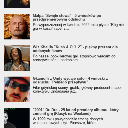
Małpa "Święte słowa" - 5 wniosków po
przedpremierowym odsłuchu
Po wypuszczonej w kwietniu 2022 roku płycie "Bóg nie
gra w kości" raper z...
Wiz Khalifa "Kush & O.J. 2" - piękny prezent dla
oddanych fanów
Po naszej popkillerowej gali stopniowo wracam do
rzeczywistości i nadrabiam...
Gkamolli z Undy wydaje solo - 4 wnioski z
odsłuchu "Pełnego przepływu"
Filar gdyńskiej sceny, grafik, główny producent i raper
kolektywu Undadasea już...
"2001" Dr. Dre - 25 lat od premiery albumu, który
zmienił grę (Klasyk na Weekend)
W 1999 roku powychodziło trochę dobrych
westcoastowych płyt. Pierwsze, które...