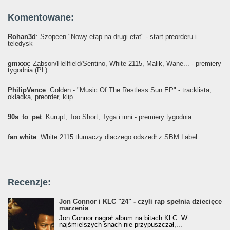
Komentowane:
Rohan3d
: Szopeen "Nowy etap na drugi etat" - start preorderu i
teledysk
gmxxx
: Żabson/Hellfield/Sentino, White 2115, Malik, Wane... - premiery
tygodnia (PL)
PhilipVence
: Golden - "Music Of The Restless Sun EP" - tracklista,
okładka, preorder, klip
90s_to_pet
: Kurupt, Too Short, Tyga i inni - premiery tygodnia
fan white
: White 2115 tłumaczy dlaczego odszedł z SBM Label
Recenzje:
Jon Connor i KLC "24" - czyli rap spełnia dziecięce
marzenia
Jon Connor nagrał album na bitach KLC. W
najśmielszych snach nie przypuszczał,...