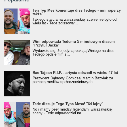
Ten Typ Mes komentuje diss Tedego - inni raperzy
także
Takiego starcia na warszawskiej scenie nie było od
wielu lat - Tede zdissował...
Wini odpowiada Tedemu 5-minutowym dissem
"Przytul Jacka"
Wydawało się, że jedyną reakcją Winiego na diss
Tedego będzie film z...
Bas Tajpan R.I.P. - artysta odszedł w wieku 47 lat
Prezydent Dąbrowy Górniczej Marcin Bazylak za
pomocą mediów społecznościowych...
Tede dissuje Tego Typa Mesa! "64 lajny"
No i mamy beef między legendami warszawskiej
sceny - Tede odpowiedział na...