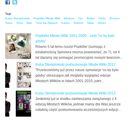
Tagi:
Kuba Stemplowski
Popkiller Młode Wilki
Medium
Tau
Białas
Gedz
Bonson
Vixen
Shot
Bisz
Tusz Na Rękach
Kaiteu
Rekord
Śliwa
Green
Popkiller Młode Wilki 2001-2009... czyli "co by było
gdyby"
Równo 5 lat temu ruszył Popkiller (sumując z
działalnością Spinnera można powiedzieć, że 7), od 4
lat staramy się pomagać promocyjnie nowym twarzom...
Kuba Stemplowski podsumowuje Młode Wilki 2012
"Przelecieliśmy już przez nasze symulacje 'co by było
gdyby' obrazujące jak mogłyby wyglądać edycje
Młodych Wilków w latach 2001-2010, jutro...
Kuba Stemplowski podsumowuje Młode Wilki 2013
Jesteśmy już w środku zamieszania związanego z 4
edycją Młodych Wilków, jednak mamy dla Was jeszcze
ostatnią część podsumowania wcześniejszych edycji...