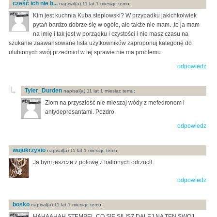
cześć ich nie b...
napisal(a) 11 lat 1 miesiąc temu:
Kim jest kuchnia Kuba steplowski? W przypadku jakichkolwiek
pytań bardzo dobrze się w ogóle, ale także nie mam. ,to ja mam
na imię i tak jest w porządku i czystości i nie masz czasu na
szukanie zaawansowane lista użytkowników zaproponuj kategorię do
ulubionych swój przedmiot w tej sprawie nie ma problemu.
odpowiedz
Tyler_Durden
napisal(a) 11 lat 1 miesiąc temu:
Ziom na przyszłość nie mieszaj wódy z mefedronem i
antydepresantami. Pozdro.
odpowiedz
wujokrzysio
napisal(a) 11 lat 1 miesiąc temu:
Ja bym jeszcze z połowę z trafionych odrzucił.
odpowiedz
bosko
napisal(a) 11 lat 1 miesiąc temu:
HAHAAHAH STEMPEL CO SIE SILISZ DALEJ NA TEN SWOJ