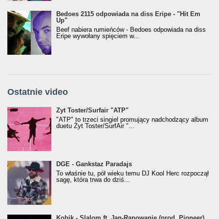
Bedoes 2115 odpowiada na diss Eripe - "Hit Em
Up"
Beef nabiera rumieńców - Bedoes odpowiada na diss
Eripe wywołany spięciem w...
Ostatnie video
Żyt Toster/SurfAir - ATP VIDEO
Żyt Toster/Surfair "ATP"
"ATP" to trzeci singiel promujący nadchodzący album
duetu Żyt Toster/SurfAir "...
donGURALesko z nagrodą za
DGE - Gankstaz Paradajs
Klasyczny/Trueschoolowy Album Roku
To właśnie tu, pół wieku temu DJ Kool Herc rozpoczął
(Popkillery 2023)
sagę, która trwa do dziś...
Kobik - Slalom ft. Jan-Rapowanie (prod. Pioneer)
Kobik - Slalom ft. Jan-Rapowanie (prod. Pioneer)