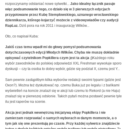
rozpoczynamy odsłaniać nowe sylwetki...
Jako idealny łącznik pasuje
więc podsumowanie tego, co działo się w 3 pierwszych edycjach
przygotowane przez Kubę Stemplowskiego, uznanego wrocławskiego
dziennikarza, którego kojarzyć możecie z videowywiadów czy audycji
RapLuz.
Dziś pora na rok 2011 i inaugurację Wilków...
Oto, co napisał Kuba:
Jakiś czas temu wpadł mi do głowy pomysł podsumowania
dotychczasowych edycji Młodych Wilków. Chyba nie muszę dokładnie
opisywać czytelnikom Popkillera czym jest ta akcja ;)
Każdego roku
wybór zawodników do polskiej odpowiedzi XXL Freshman wywołuje sporo
dyskusji – czy ta osoba to dobry wybór, gdzie się podział X, czemu jest Y...
Sam pewnie zastąpiłbym kilka wyborów redakcji swoimi typami (gdzie jest
Oxon?). Można też dyskutować np. czemu Buka już po legalu i z bańkami
wyświetleń na koncie znalazł się w akcji lub czemu to Rekord (a nie Haju)
znalazł się w pierwszej odsłonie. Takich pytań można postawić pewnie tyle
ilu jest raperów na scenie.
Akcja jest jednak wewnętrzną inicjatywą ekipy Popkillera i nie
zamierzam rozprawiać o samych wyborach w danym momencie, a o
tym jak się one prezentują po czasie. Przy każdej sylwetce znajdziecie
jeden z dwóch krótkich opisów: wybór trafiony lub wybór nietrafiony.
To,