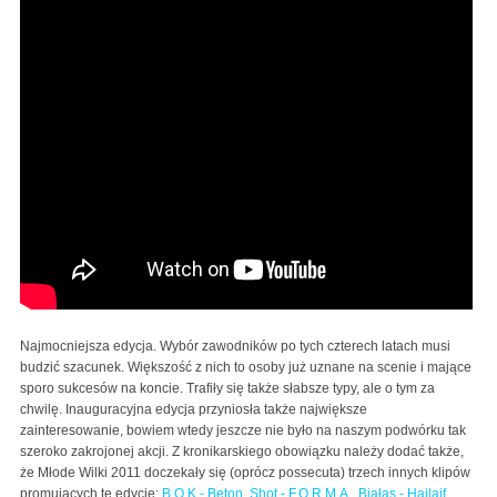
Najmocniejsza edycja. Wybór zawodników po tych czterech latach musi
budzić szacunek. Większość z nich to osoby już uznane na scenie i mające
sporo sukcesów na koncie. Trafiły się także słabsze typy, ale o tym za
chwilę. Inauguracyjna edycja przyniosła także największe
zainteresowanie, bowiem wtedy jeszcze nie było na naszym podwórku tak
szeroko zakrojonej akcji. Z kronikarskiego obowiązku należy dodać także,
że Młode Wilki 2011 doczekały się (oprócz possecuta) trzech innych klipów
promujących tę edycję:
B.O.K - Beton
,
Shot - F.O.R.M.A.
,
Białas - Hajlajf