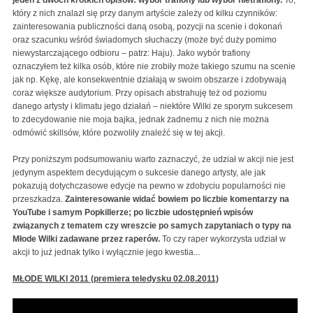
który z nich znalazł się przy danym artyście zależy od kilku czynników:
zainteresowania publiczności daną osobą, pozycji na scenie i dokonań
oraz szacunku wśród świadomych słuchaczy (może być duży pomimo
niewystarczającego odbioru – patrz: Haju). Jako wybór trafiony
oznaczyłem też kilka osób, które nie zrobiły może takiego szumu na scenie
jak np. Kękę, ale konsekwentnie działają w swoim obszarze i zdobywają
coraz większe audytorium. Przy opisach abstrahuję też od poziomu
danego artysty i klimatu jego działań – niektóre Wilki ze sporym sukcesem
to zdecydowanie nie moja bajka, jednak żadnemu z nich nie można
odmówić skillsów, które pozwoliły znaleźć się w tej akcji.
Przy poniższym podsumowaniu warto zaznaczyć, że udział w akcji nie jest
jedynym aspektem decydującym o sukcesie danego artysty, ale jak
pokazują dotychczasowe edycje na pewno w zdobyciu popularności nie
przeszkadza.
Zainteresowanie widać bowiem po liczbie komentarzy na
YouTube i samym Popkillerze; po liczbie udostępnień wpisów
związanych z tematem czy wreszcie po samych zapytaniach o typy na
Młode Wilki zadawane przez raperów.
To czy raper wykorzysta udział w
akcji to już jednak tylko i wyłącznie jego kwestia...
MŁODE WILKI 2011 (premiera teledysku 02.08.2011)