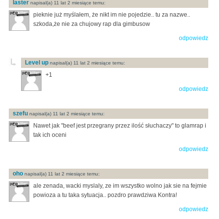
laster
napisal(a) 11 lat 2 miesiące temu:
pieknie już myślałem, że nikt im nie pojedzie.. tu za nazwe..
szkoda,że nie za chujowy rap dla gimbusow
odpowiedz
Level up
napisal(a) 11 lat 2 miesiące temu:
+1
odpowiedz
szefu
napisal(a) 11 lat 2 miesiące temu:
Nawet jak "beef jest przegrany przez ilość słuchaczy" to glamrap i
tak ich oceni
odpowiedz
oho
napisal(a) 11 lat 2 miesiące temu:
ale zenada, wacki myslaly, ze im wszystko wolno jak sie na fejmie
powioza a tu taka sytuacja.. pozdro prawdziwa Kontra!
odpowiedz