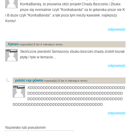
KontraBandą. to pisownia otóż projekt Chady Bezczela i Zbuka
pisze się normalnie czyli "Kontrabanda" za to gdanska pisze sie K
i B duze czyli "KontraBanda". a tak poza tym niezly kawalek. najlepszy
Koniu!
odpowiedz
Ajman
napisal(a) 8 lat 4 miesiące temu:
Skończcie pierdolić farmazony zbuku.bezczel.chada zrobili kozak
płytę i tyle w temacie...
odpowiedz
polski rap gówno
napisal(a) 8 lat 4 miesiące temu:
XDDDDDDDDDDDDDDDDDDDDDDDDDDDDDDDDDDDD
DDDDDDDDDDDDDDDDDDDDDDDDDDDDDDDDDDDD
DDDDDDDDDDDDDDDDDDDDDDDDDDDDDDDDDDDD
DDDDDDDDDDDDDDDDDDDDDDDDDDDDDDDDDD
odpowiedz
Nazwisko lub pseudonim