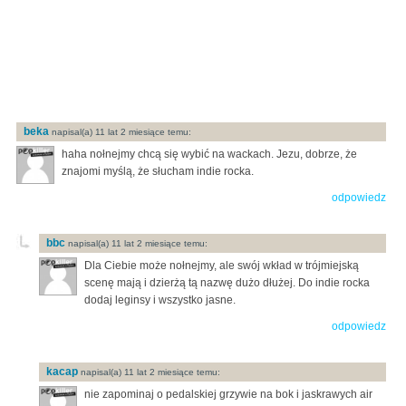
beka
napisal(a) 11 lat 2 miesiące temu:
haha nołnejmy chcą się wybić na wackach. Jezu, dobrze, że
znajomi myślą, że słucham indie rocka.
odpowiedz
bbc
napisal(a) 11 lat 2 miesiące temu:
Dla Ciebie może nołnejmy, ale swój wkład w trójmiejską
scenę mają i dzierżą tą nazwę dużo dłużej. Do indie rocka
dodaj leginsy i wszystko jasne.
odpowiedz
kacap
napisal(a) 11 lat 2 miesiące temu:
nie zapominaj o pedalskiej grzywie na bok i jaskrawych air