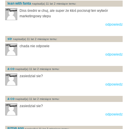
lean with fanta
napisal(a) 11 lat 2 miesiące temu:
Diss średni w chuj, ale super że ktoś pocisnął ten wytwór
marketingowy stepu
odpowiedz
str
napisal(a) 11 lat 2 miesiące temu:
chada nie odpowie
odpowiedz
a co
napisal(a) 11 lat 2 miesiące temu:
zasiedzial sie?
odpowiedz
a co
napisal(a) 11 lat 2 miesiące temu:
zasiedzial sie?
odpowiedz
PZDR 600
napisal(a) 11 lat 2 miesiące temu: