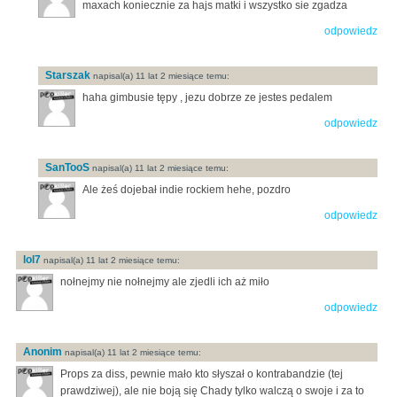
maxach koniecznie za hajs matki i wszystko sie zgadza
odpowiedz
Starszak
napisal(a) 11 lat 2 miesiące temu:
haha gimbusie tępy , jezu dobrze ze jestes pedalem
odpowiedz
SanTooS
napisal(a) 11 lat 2 miesiące temu:
Ale żeś dojebał indie rockiem hehe, pozdro
odpowiedz
lol7
napisal(a) 11 lat 2 miesiące temu:
nołnejmy nie nołnejmy ale zjedli ich aż miło
odpowiedz
Anonim
napisal(a) 11 lat 2 miesiące temu:
Props za diss, pewnie mało kto słyszał o kontrabandzie (tej
prawdziwej), ale nie boją się Chady tylko walczą o swoje i za to