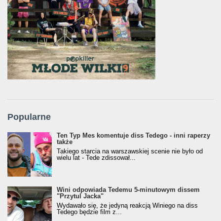
Popularne
Ten Typ Mes komentuje diss Tedego - inni raperzy
także
Takiego starcia na warszawskiej scenie nie było od
wielu lat - Tede zdissował...
Wini odpowiada Tedemu 5-minutowym dissem
"Przytul Jacka"
Wydawało się, że jedyną reakcją Winiego na diss
Tedego będzie film z...