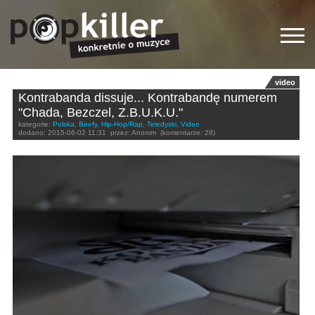
video
Kontrabanda dissuje... Kontrabandę numerem
"Chada, Bezczel, Z.B.U.K.U."
kategorie:
Polska
,
Beefy
,
Hip-Hop/Rap
,
Teledyski
,
Video
dodano:
2015-06-02 11:31
przez:
Anonim
(komentarze: 28)