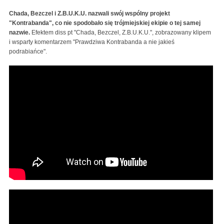
Chada, Bezczel i Z.B.U.K.U. nazwali swój wspólny projekt
"Kontrabanda", co nie spodobało się trójmiejskiej ekipie o tej samej
nazwie.
Efektem diss pt "Chada, Bezczel, Z.B.U.K.U.", zobrazowany klipem
i wsparty komentarzem "Prawdziwa Kontrabanda a nie jakieś
podrabiańce".
KONTRABANDA - Chada, Bezczel, Z.B.U.K.U.
KONTRABANDA - Chada, Bezczel, Z.B.U.K.U.