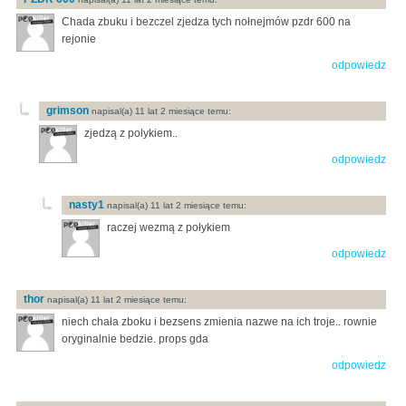
Chada zbuku i bezczel zjedza tych nołnejmów pzdr 600 na
rejonie
odpowiedz
grimson
napisal(a) 11 lat 2 miesiące temu:
zjedzą z polykiem..
odpowiedz
nasty1
napisal(a) 11 lat 2 miesiące temu:
raczej wezmą z połykiem
odpowiedz
thor
napisal(a) 11 lat 2 miesiące temu:
niech chała zboku i bezsens zmienia nazwe na ich troje.. rownie
oryginalnie bedzie. props gda
odpowiedz