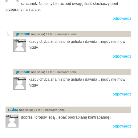
szacunek. Niestety biorać pod uwagę ilość sluchaczy beef
przegrany na starcie.
odpowiedz
grimson
napisal(a) 11 lat 2 miesiące temu:
każdy chyba zna historie goliata i dawida... nigdy nie mow
nigdy.
odpowiedz
grimson
napisal(a) 11 lat 2 miesiące temu:
każdy chyba zna historie goliata i dawida... nigdy nie mow
nigdy.
odpowiedz
radex
napisal(a) 11 lat 2 miesiące temu:
dobrze ! propsy lecą , jebać podrabianą kontrabandę !
odpowiedz