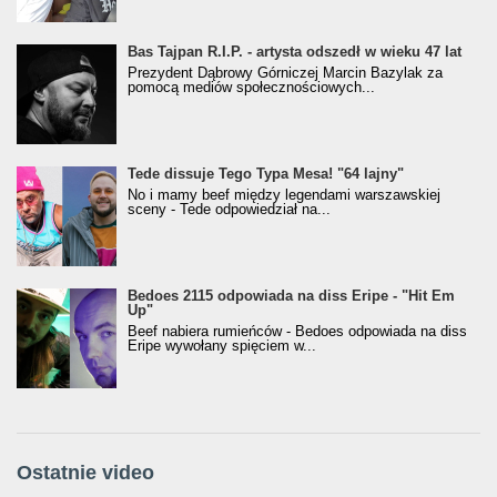
Bas Tajpan R.I.P. - artysta odszedł w wieku 47 lat
Prezydent Dąbrowy Górniczej Marcin Bazylak za
pomocą mediów społecznościowych...
Tede dissuje Tego Typa Mesa! "64 lajny"
No i mamy beef między legendami warszawskiej
sceny - Tede odpowiedział na...
Bedoes 2115 odpowiada na diss Eripe - "Hit Em
Up"
Beef nabiera rumieńców - Bedoes odpowiada na diss
Eripe wywołany spięciem w...
Ostatnie video