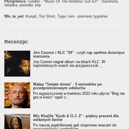
PhilipVence
: Golden - "Music Of The Restless Sun EP" - tracklista,
okładka, preorder, klip
90s_to_pet
: Kurupt, Too Short, Tyga i inni - premiery tygodnia
Recenzje:
Jon Connor i KLC "24" - czyli rap spełnia dziecięce
marzenia
Jon Connor nagrał album na bitach KLC. W
najśmielszych snach nie przypuszczał,...
Małpa "Święte słowa" - 5 wniosków po
przedpremierowym odsłuchu
Po wypuszczonej w kwietniu 2022 roku płycie "Bóg nie
gra w kości" raper z...
Wiz Khalifa "Kush & O.J. 2" - piękny prezent dla
oddanych fanów
Po naszej popkillerowej gali stopniowo wracam do
rzeczywistości i nadrabiam...