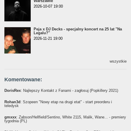
Warszawie
2026-10-07 19:00
Peja x DJ Decks - specjalny koncert na 25 lat "Na
Legalu?"
2026-11-21 19:00
wszystkie
Komentowane:
DorisRex
: Najlepszy Kontakt z Fanami - zagłosuj (Popkillery 2021)
Rohan3d
: Szopeen "Nowy etap na drugi etat" - start preorderu i
teledysk
gmxxx
: Żabson/Hellfield/Sentino, White 2115, Malik, Wane... - premiery
tygodnia (PL)