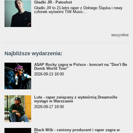
Gładki JR - Patoshot
Gładki JR - Patoshot
Gładki JR to 21-letni raper z Dolnego Śląska i nowy
członek wytwórni TiW Music...
wszystkie
Najbliższe wydarzenia:
A$AP Rocky zagra w Polsce - koncert na "Don't Be
Dumb World Tour"
2026-09-13 18:00
Lute - raper związany z wytwórnią Dreamville
wystąpi w Warszawie
2026-09-17 19:00
Black Milk - ceniony producent i raper zagra w