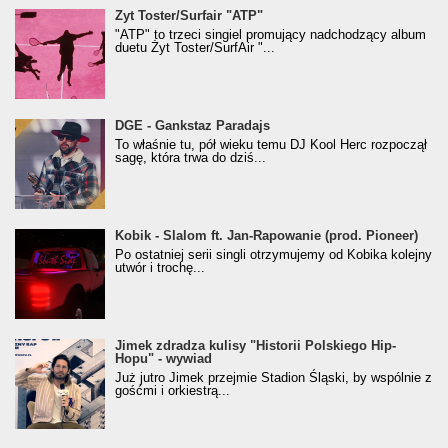
Żyt Toster/SurfAir - ATP VIDEO
Żyt Toster/Surfair "ATP"
"ATP" to trzeci singiel promujący nadchodzący album
duetu Żyt Toster/SurfAir "...
donGURALesko z nagrodą za
DGE - Gankstaz Paradajs
Klasyczny/Trueschoolowy Album Roku
To właśnie tu, pół wieku temu DJ Kool Herc rozpoczął
(Popkillery 2023)
sagę, która trwa do dziś...
Kobik - Slalom ft. Jan-Rapowanie (prod. Pioneer)
Kobik - Slalom ft. Jan-Rapowanie (prod. Pioneer)
[Official Music Visualiser]
Po ostatniej serii singli otrzymujemy od Kobika kolejny
utwór i trochę...
Jimek zdradza kulisy "Historii Polskiego Hip-
Jimek zdradza kulisy "Historii Polskiego Hip-
Hopu" - wywiad
Hopu" - wywiad
Już jutro Jimek przejmie Stadion Śląski, by wspólnie z
gośćmi i orkiestrą...