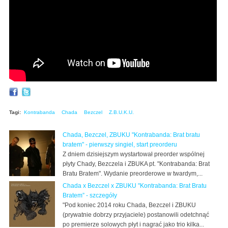
Tagi:
Kontrabanda
Chada
Bezczel
Z.B.U.K.U.
Chada, Bezczel, ZBUKU "Kontrabanda: Brat bratu
bratem" - pierwszy singiel, start preorderu
Z dniem dzisiejszym wystartował preorder wspólnej
płyty Chady, Bezczela i ZBUKA pt. "Kontrabanda: Brat
Bratu Bratem". Wydanie preorderowe w twardym,...
Chada x Bezczel x ZBUKU "Kontrabanda: Brat Bratu
Bratem” - szczegóły
"Pod koniec 2014 roku Chada, Bezczel i ZBUKU
(prywatnie dobrzy przyjaciele) postanowili odetchnąć
po premierze solowych płyt i nagrać jako trio kilka...