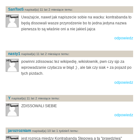
SanTooS
napisal(a) 11 lat 2 miesiące temu:
Uważajcie, nawet jak napiszecie sobie na wacku: kontrabanda to
będą dissowali wasze przyrodzenie bo to jedna jedyna nazwa
pierwsza to są właśnie oni a nie jakieś jajca
odpowiedz
nasty1
napisal(a) 11 lat 2 miesiące temu:
powinni zdissowac tez wikipedię, wikisłownik, pwn czy sjp za
wprowadzanie czytacza w błąd ;) , ale tak czy siak + za pojazd po
tych pizdach.
odpowiedz
Y
napisal(a) 11 lat 2 miesiące temu:
ZDISSOWALI SIEBIE
odpowiedz
jarozrozniam
napisal(a) 10 lat 1 tydzień temu:
jest roznica miedzy Kontrabandą Stepową a tą "prawdziwą"