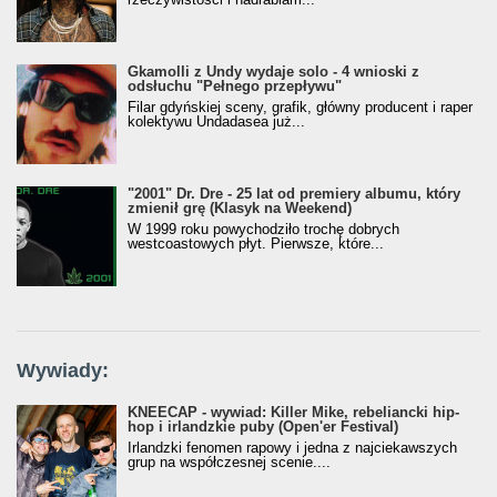
Gkamolli z Undy wydaje solo - 4 wnioski z
odsłuchu "Pełnego przepływu"
Filar gdyńskiej sceny, grafik, główny producent i raper
kolektywu Undadasea już...
"2001" Dr. Dre - 25 lat od premiery albumu, który
zmienił grę (Klasyk na Weekend)
W 1999 roku powychodziło trochę dobrych
westcoastowych płyt. Pierwsze, które...
Wywiady:
KNEECAP - wywiad: Killer Mike, rebeliancki hip-
hop i irlandzkie puby (Open'er Festival)
Irlandzki fenomen rapowy i jedna z najciekawszych
grup na współczesnej scenie....