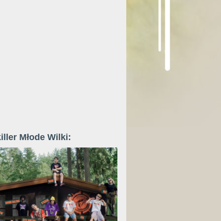
iller Młode Wilki: