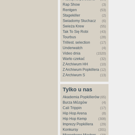
Rap Show
(3)
Rentgen
(53)
Stagekiller
(2)
Świadomy Słuchacz
(6)
Świeża Krew
(55)
Tak To Się Robi
(43)
Tourbus
(28)
Trillest. selection
(17)
Underwatch
(4)
Video dnia
(1520)
Warto czekać
(32)
Z Archiwum HH
(10)
Z Archiwum Popkillera
(12)
Z Archiwum S
(13)
Tylko u nas
Akademia Popkillerów
(65)
Burza Mózgów
(4)
Cali Trippin
(17)
Hip Hop Arena
(8)
Hip Hop Kemp
(308)
Imprezy Popkillera
(29)
Konkursy
(201)