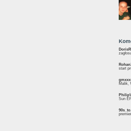
Kom
DorisR
zagłosu
Rohan
start p
gmxxx
Malik, 
Philip
Sun EP"
90s_to
premie