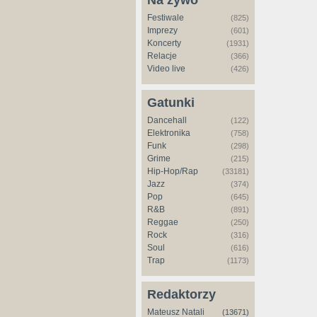
Na żywo
Festiwale
(825)
Imprezy
(601)
Koncerty
(1931)
Relacje
(366)
Video live
(426)
Gatunki
Dancehall
(122)
Elektronika
(758)
Funk
(298)
Grime
(215)
Hip-Hop/Rap
(33181)
Jazz
(374)
Pop
(645)
R&B
(891)
Reggae
(250)
Rock
(316)
Soul
(616)
Trap
(1173)
Redaktorzy
Mateusz Natali
(13671)