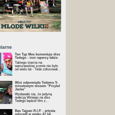
larne
Ten Typ Mes komentuje diss
Tedego - inni raperzy także
Takiego starcia na
warszawskiej scenie nie było
od wielu lat - Tede zdissował...
Wini odpowiada Tedemu 5-
minutowym dissem "Przytul
Jacka"
Wydawało się, że jedyną
reakcją Winiego na diss
Tedego będzie film z...
Bas Tajpan R.I.P. - artysta
odszedł w wieku 47 lat