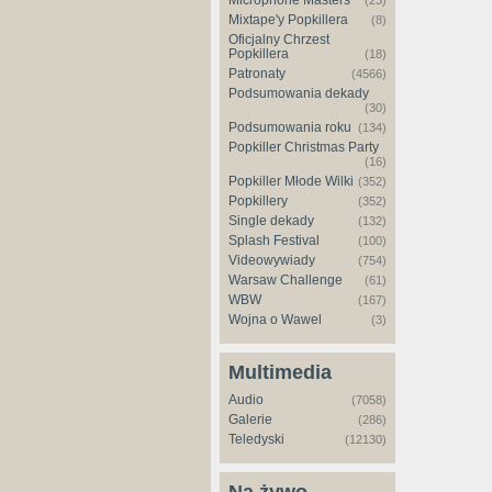
Microphone Masters
(23)
Mixtape'y Popkillera
(8)
Oficjalny Chrzest
Popkillera
(18)
Patronaty
(4566)
Podsumowania dekady
(30)
Podsumowania roku
(134)
Popkiller Christmas Party
(16)
Popkiller Młode Wilki
(352)
Popkillery
(352)
Single dekady
(132)
Splash Festival
(100)
Videowywiady
(754)
Warsaw Challenge
(61)
WBW
(167)
Wojna o Wawel
(3)
Multimedia
Audio
(7058)
Galerie
(286)
Teledyski
(12130)