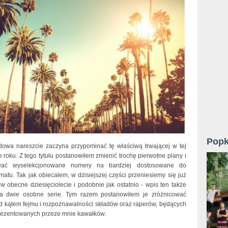
Popk
owa nareszcie zaczyna przypominać tę właściwą trwającej w tej
e roku. Z tego tytułu postanowiłem zmienić trochę pierwotne plany i
wać wyselekcjonowane numery na bardziej dostosowane do
imatu. Tak jak obiecałem, w dzisiejszej części przeniesiemy się już
w obecne dziesięciolecie i podobnie jak ostatnio - wpis ten także
na dwie osobne serie. Tym razem postanowiłem je zróżnicować
d kątem fejmu i rozpoznawalności składów oraz raperów, będących
rezentowanych przeze mnie kawałków.