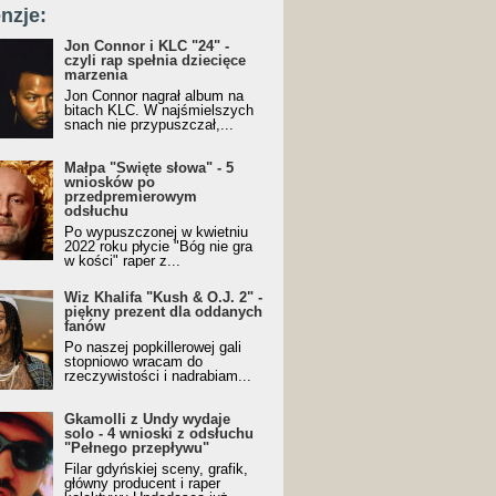
nzje:
Jon Connor i KLC "24" -
czyli rap spełnia dziecięce
marzenia
Jon Connor nagrał album na
bitach KLC. W najśmielszych
snach nie przypuszczał,...
Małpa "Święte słowa" - 5
wniosków po
przedpremierowym
odsłuchu
Po wypuszczonej w kwietniu
2022 roku płycie "Bóg nie gra
w kości" raper z...
Wiz Khalifa "Kush & O.J. 2" -
piękny prezent dla oddanych
fanów
Po naszej popkillerowej gali
stopniowo wracam do
rzeczywistości i nadrabiam...
Gkamolli z Undy wydaje
solo - 4 wnioski z odsłuchu
"Pełnego przepływu"
Filar gdyńskiej sceny, grafik,
główny producent i raper