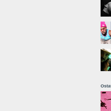
Osta
Żyt 