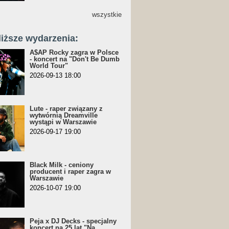
wszystkie
liższe wydarzenia:
A$AP Rocky zagra w Polsce
- koncert na "Don't Be Dumb
World Tour"
2026-09-13 18:00
Lute - raper związany z
wytwórnią Dreamville
wystąpi w Warszawie
2026-09-17 19:00
Black Milk - ceniony
producent i raper zagra w
Warszawie
2026-10-07 19:00
Peja x DJ Decks - specjalny
koncert na 25 lat "Na