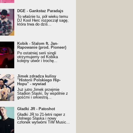
URALesko z nagrodą za
DGE - Gankstaz Paradajs
yczny/Trueschoolowy
To właśnie tu, pół wieku temu
m Roku (Popkillery 2023)
DJ Kool Herc rozpoczął sagę,
która trwa do dziś...
 - Slalom ft. Jan-
Kobik - Slalom ft. Jan-
wanie (prod. Pioneer)
Rapowanie (prod. Pioneer)
cial Music Visualiser]
Po ostatniej serii singli
otrzymujemy od Kobika
kolejny utwór i trochę...
k zdradza kulisy "Historii
Jimek zdradza kulisy
kiego Hip-Hopu" - wywiad
"Historii Polskiego Hip-
Hopu" - wywiad
Już jutro Jimek przejmie
Stadion Śląski, by wspólnie z
gośćmi i orkiestrą...
ki JR - Patoshot
Gładki JR - Patoshot
Gładki JR to 21-letni raper z
Dolnego Śląska i nowy
członek wytwórni TiW Music...