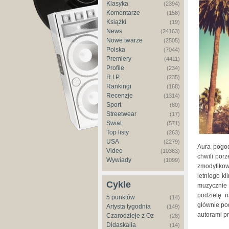
Klasyka
(2394)
Komentarze
(158)
Książki
(19)
News
(24163)
Nowe twarze
(2505)
Polska
(7044)
Premiery
(4411)
Profile
(234)
R.I.P.
(235)
Rankingi
(168)
Recenzje
(1314)
Sport
(80)
Streetwear
(17)
Świat
(571)
Top listy
(263)
USA
(2279)
Aura pogod
Video
(10363)
chwili porz
Wywiady
(1099)
zmodyfiko
letniego kl
Cykle
muzycznie 
podzielę 
5 punktów
(14)
głównie po
Artysta tygodnia
(149)
autorami p
Czarodzieje z Oz
(28)
Didaskalia
(14)