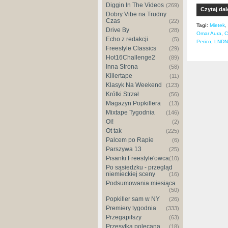
Diggin In The Videos
(269)
Czytaj dal
Dobry Vibe na Trudny
Czas
(22)
Tagi:
Mietek
,
Drive By
(28)
Omar Aura
,
C
Echo z redakcji
(5)
Perico
,
LNDN
Freestyle Classics
(29)
Hot16Challenge2
(89)
Inna Strona
(58)
Killertape
(11)
Klasyk Na Weekend
(123)
Krótki Strzał
(56)
Magazyn Popkillera
(13)
Mixtape Tygodnia
(146)
Oi!
(2)
Ot tak
(225)
Palcem po Rapie
(6)
Parszywa 13
(25)
Pisanki Freestyle'owca
(10)
Po sąsiedzku - przegląd
niemieckiej sceny
(16)
Podsumowania miesiąca
(50)
Popkiller sam w NY
(26)
Premiery tygodnia
(333)
Przegapifszy
(63)
Przesyłka polecana
(18)