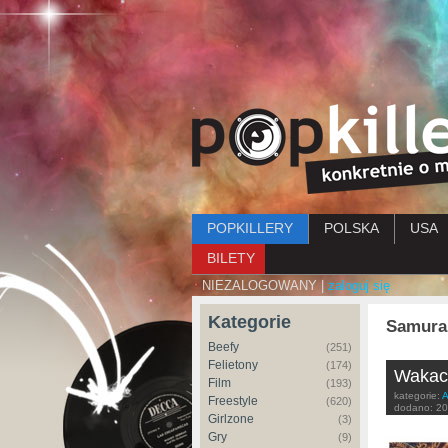
Menu główne
POPKILLERY
POLSKA
USA
BILETY
NIEZALOGOWANY |
zaloguj się
Kategorie
Samura
Beefy
(251)
Felietony
(174)
Wakacy
Film
(193)
kategorie:
A
Freestyle
(620)
dodano:
20
Girlzone
(3)
Gry
(9)