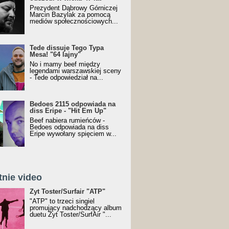
Prezydent Dąbrowy Górniczej
Marcin Bazylak za pomocą
mediów społecznościowych...
Tede dissuje Tego Typa
Mesa! "64 lajny"
No i mamy beef między
legendami warszawskiej sceny
- Tede odpowiedział na...
Bedoes 2115 odpowiada na
diss Eripe - "Hit Em Up"
Beef nabiera rumieńców -
Bedoes odpowiada na diss
Eripe wywołany spięciem w...
tnie video
Toster/SurfAir - ATP VIDEO
Żyt Toster/Surfair "ATP"
"ATP" to trzeci singiel
promujący nadchodzący album
duetu Żyt Toster/SurfAir "...