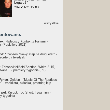
Legalu?"
2026-11-21 19:00
wszystkie
entowane:
ex
: Najlepszy Kontakt z Fanami -
j (Popkillery 2021)
3d
: Szopeen "Nowy etap na drugi etat" -
reorderu i teledysk
: Żabson/Hellfield/Sentino, White 2115,
Wane... - premiery tygodnia (PL)
Vence
: Golden - "Music Of The Restless
 - tracklista, okładka, preorder, klip
_pet
: Kurupt, Too Short, Tyga i inni -
ry tygodnia