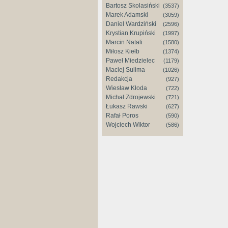
Bartosz Skolasiński
(3537)
Marek Adamski
(3059)
Daniel Wardziński
(2596)
Krystian Krupiński
(1997)
Marcin Natali
(1580)
Miłosz Kiełb
(1374)
Paweł Miedzielec
(1179)
Maciej Sulima
(1026)
Redakcja
(927)
Wiesław Kłoda
(722)
Michał Zdrojewski
(721)
Łukasz Rawski
(627)
Rafał Poros
(590)
Wojciech Wiktor
(586)