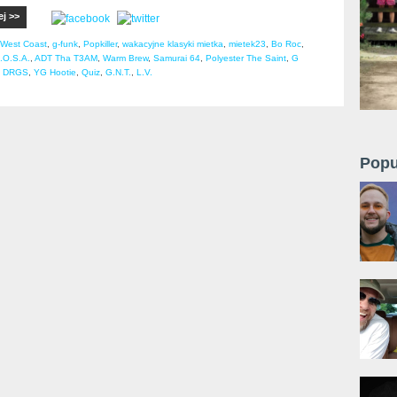
ej >>
West Coast
,
g-funk
,
Popkiller
,
wakacyjne klasyki mietka
,
mietek23
,
Bo Roc
,
.O.S.A.
,
ADT Tha T3AM
,
Warm Brew
,
Samurai 64
,
Polyester The Saint
,
G
 DRGS
,
YG Hootie
,
Quiz
,
G.N.T.
,
L.V.
Popu