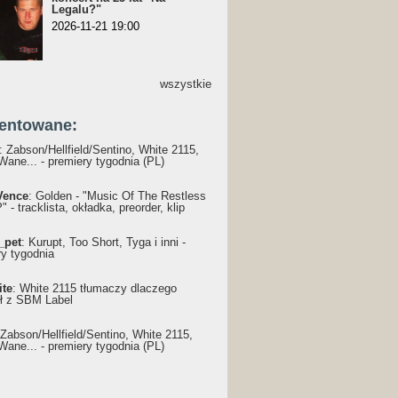
Legalu?"
2026-11-21 19:00
wszystkie
entowane:
: Żabson/Hellfield/Sentino, White 2115,
Wane... - premiery tygodnia (PL)
Vence
: Golden - "Music Of The Restless
 - tracklista, okładka, preorder, klip
_pet
: Kurupt, Too Short, Tyga i inni -
ry tygodnia
ite
: White 2115 tłumaczy dlaczego
ł z SBM Label
 Żabson/Hellfield/Sentino, White 2115,
Wane... - premiery tygodnia (PL)