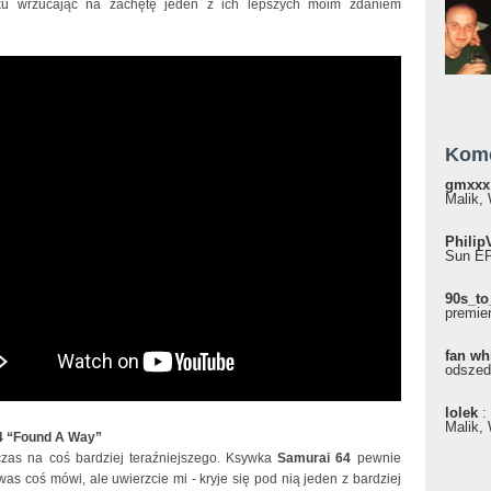
ku wrzucając na zachętę jeden z ich lepszych moim zdaniem
Kom
gmxxx
Malik, 
Philip
Sun EP"
90s_to
premie
fan wh
odszed
lolek
:
Malik, 
4 “Found A Way”
zas na coś bardziej teraźniejszego. Ksywka
Samurai 64
pewnie
was coś mówi, ale uwierzcie mi - kryje się pod nią jeden z bardziej