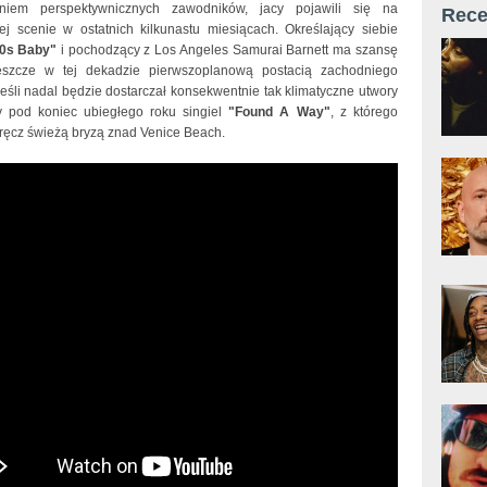
iem perspektywnicznych zawodników, jacy pojawili się na
Rece
kiej scenie w ostatnich kilkunastu miesiącach. Określający siebie
0s Baby"
i pochodzący z Los Angeles Samurai Barnett ma szansę
jeszcze w tej dekadzie pierwszoplanową postacią zachodniego
eśli nadal będzie dostarczał konsekwentnie tak klimatyczne utwory
 pod koniec ubiegłego roku singiel
"Found A Way"
, z którego
ęcz świeżą bryzą znad Venice Beach.