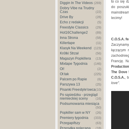
to co się 
Diggin In The Videos
(269)
do poszuki
Dobry Vibe na Trudny
Czas
(22)
mainstrea
Drive By
(28)
lecimy!
Echo z redakcji
(5)
Freestyle Classics
(29)
Hot16Challenge2
(89)
Inna Strona
(58)
C.O.S.A. f
Killertape
(11)
Zaczynamy
Klasyk Na Weekend
(123)
łączącym n
Krótki Strzał
(56)
zachodnieg
Magazyn Popkillera
(13)
Francję. 
Mixtape Tygodnia
(146)
Productio
Oi!
(2)
The Dove 
Ot tak
(225)
C.O.S.A.
, 
Palcem po Rapie
(6)
love"
.
Parszywa 13
(25)
Pisanki Freestyle'owca
(10)
Po sąsiedzku - przegląd
niemieckiej sceny
(16)
Podsumowania miesiąca
(50)
Popkiller sam w NY
(26)
Premiery tygodnia
(333)
Przegapifszy
(63)
Przesyłka polecana
(18)