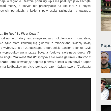
dzieje w regionie. Reszcie poniższy wpis ma posłużyć jako zachęta
wań rzeczy, o których nie przeczytacie na HipHopDX i innych
mowych portalach, a jakie z pewnością zasługują na uwagę...
eat. Bo Roc "So West Coast"
 od numeru, który jest swego rodzaju pokoleniowym pomostem,
ie tylko starą kalifornijską gwardię z młodocianą świeżą krwią
Popu
o wybrzeża, ale i zahaczającą o europejski bastion g-funku, czyli
Na wyprodukowanym przez
Sovana
(połowę świetnego duetu
VS
ns
) singlu
"So West Coast"
spotykają się ikona gatunku -
Bo Roc
z
Shack
, oraz stawiający dopiero pierwsze kroki w przemyśle raper
by na laidbackowym bicie pokazać razem światu swoją
"California