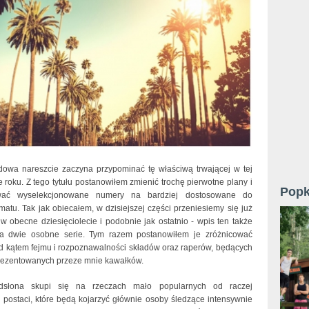
owa nareszcie zaczyna przypominać tę właściwą trwającej w tej
e roku. Z tego tytułu postanowiłem zmienić trochę pierwotne plany i
Popk
wać wyselekcjonowane numery na bardziej dostosowane do
imatu. Tak jak obiecałem, w dzisiejszej części przeniesiemy się już
w obecne dziesięciolecie i podobnie jak ostatnio - wpis ten także
na dwie osobne serie. Tym razem postanowiłem je zróżnicować
d kątem fejmu i rozpoznawalności składów oraz raperów, będących
rezentowanych przeze mnie kawałków.
słona skupi się na rzeczach mało popularnych od raczej
 postaci, które będą kojarzyć głównie osoby śledzące intensywnie