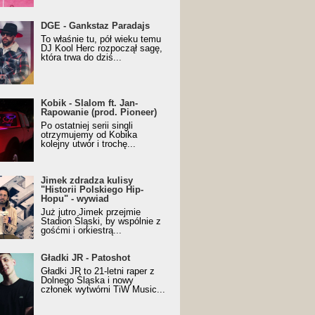
URALesko z nagrodą za
DGE - Gankstaz Paradajs
yczny/Trueschoolowy
To właśnie tu, pół wieku temu
m Roku (Popkillery 2023)
DJ Kool Herc rozpoczął sagę,
która trwa do dziś...
 - Slalom ft. Jan-
Kobik - Slalom ft. Jan-
wanie (prod. Pioneer)
Rapowanie (prod. Pioneer)
cial Music Visualiser]
Po ostatniej serii singli
otrzymujemy od Kobika
kolejny utwór i trochę...
k zdradza kulisy "Historii
Jimek zdradza kulisy
kiego Hip-Hopu" - wywiad
"Historii Polskiego Hip-
Hopu" - wywiad
Już jutro Jimek przejmie
Stadion Śląski, by wspólnie z
gośćmi i orkiestrą...
ki JR - Patoshot
Gładki JR - Patoshot
Gładki JR to 21-letni raper z
Dolnego Śląska i nowy
członek wytwórni TiW Music...