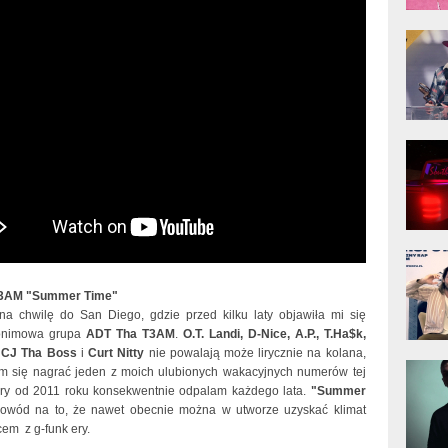
donG
Klas
Albu
Kobik
Rapo
[Offi
Jime
Pols
T3AM "Summer Time"
 chwilę do San Diego, gdzie przed kilku laty objawiła mi się
onimowa grupa
ADT Tha T3AM
.
O.T. Landi, D-Nice, A.P., T.Ha$k,
, CJ Tha Boss
i
Curt Nitty
nie powalają może lirycznie na kolana,
Gład
im się nagrać jeden z moich ulubionych wakacyjnych numerów tej
óry od 2011 roku konsekwentnie odpalam każdego lata.
"Summer
owód na to, że nawet obecnie można w utworze uzyskać klimat
em z g-funk ery.