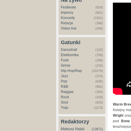
Na żywo
Festiwale
(824)
Imprezy
(601)
Koncerty
(1931)
Relacje
(366)
Video live
(426)
Gatunki
Dancehall
(122)
Elektronika
(758)
Funk
(298)
Grime
(215)
Hip-Hop/Rap
(33179)
Jazz
(374)
Pop
(645)
R&B
(891)
Reggae
(250)
Rock
(316)
Soul
(616)
Warm Bre
Trap
(1173)
Kolejny ma
Wrigh
t ora
Redaktorzy
pod
Bone
teraźniejsz
Mateusz Natali
(13671)