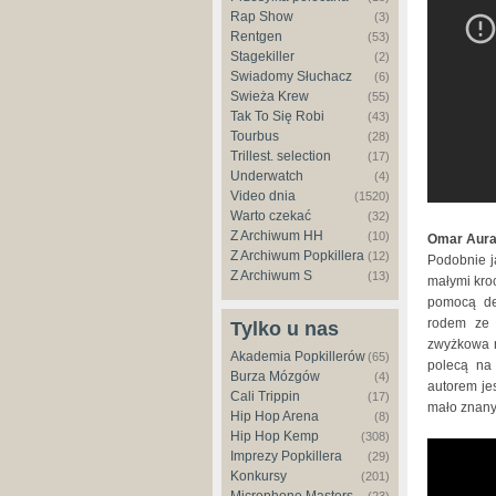
Rap Show
(3)
Rentgen
(53)
Stagekiller
(2)
Świadomy Słuchacz
(6)
Świeża Krew
(55)
Tak To Się Robi
(43)
Tourbus
(28)
Trillest. selection
(17)
Underwatch
(4)
Video dnia
(1520)
Warto czekać
(32)
Z Archiwum HH
(10)
Omar Aura
Z Archiwum Popkillera
(12)
Podobnie ja
Z Archiwum S
(13)
małymi kro
pomocą del
rodem ze z
Tylko u nas
zwyżkowa n
Akademia Popkillerów
(65)
polecą na 
Burza Mózgów
(4)
autorem je
Cali Trippin
(17)
mało znany
Hip Hop Arena
(8)
Hip Hop Kemp
(308)
Imprezy Popkillera
(29)
Konkursy
(201)