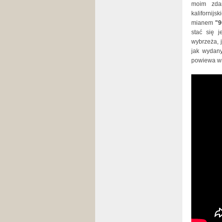
moim zdan
kalifornijs
mianem
"9
stać się 
wybrzeża, j
jak wydany
powiewa wr