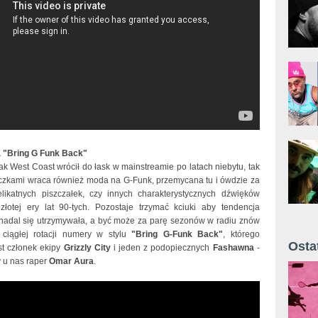
 "Bring G Funk Back"
k West Coast wrócił do łask w mainstreamie po latach niebytu, tak
czkami wraca również moda na G-Funk, przemycana tu i ówdzie za
ikatnych piszczałek, czy innych charakterystycznych dźwięków
łotej ery lat 90-tych. Pozostaje trzymać kciuki aby tendencja
adal się utrzymywała, a być może za parę sezonów w radiu znów
ciągłej rotacji numery w stylu
"Bring G-Funk Back"
, którego
Osta
st członek ekipy
Grizzly City
i jeden z podopiecznych
Fashawna
-
 u nas raper
Omar Aura
.
Żyt 