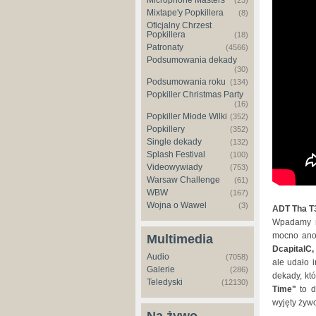
Microphone Masters
(23)
Mixtape'y Popkillera
(8)
Oficjalny Chrzest
Popkillera
(18)
Patronaty
(4566)
Podsumowania dekady
(30)
Podsumowania roku
(134)
Popkiller Christmas Party
(16)
Popkiller Młode Wilki
(352)
Popkillery
(352)
Single dekady
(132)
Splash Festival
(100)
Videowywiady
(753)
Warsaw Challenge
(61)
WBW
(167)
Wojna o Wawel
(3)
ADT Tha 
Wpadamy na
mocno an
Multimedia
DcapitalC
Audio
(7058)
ale udało 
Galerie
(286)
dekady, kt
Teledyski
(12130)
Time"
to d
wyjęty żywc