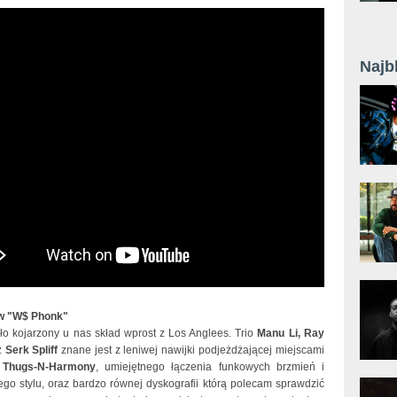
Najb
w "W$ Phonk"
ło kojarzony u nas skład wprost z Los Anglees. Trio
Manu Li, Ray
z
Serk Spliff
znane jest z leniwej nawijki podjeżdżającej miejscami
 Thugs-N-Harmony
, umiejętnego łączenia funkowych brzmień i
ego stylu, oraz bardzo równej dyskografii którą polecam sprawdzić