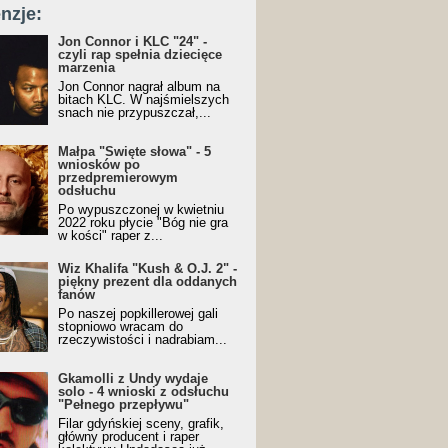
nzje:
Jon Connor i KLC "24" -
czyli rap spełnia dziecięce
marzenia
Jon Connor nagrał album na
bitach KLC. W najśmielszych
snach nie przypuszczał,...
Małpa "Święte słowa" - 5
wniosków po
przedpremierowym
odsłuchu
Po wypuszczonej w kwietniu
2022 roku płycie "Bóg nie gra
w kości" raper z...
Wiz Khalifa "Kush & O.J. 2" -
piękny prezent dla oddanych
fanów
Po naszej popkillerowej gali
stopniowo wracam do
rzeczywistości i nadrabiam...
Gkamolli z Undy wydaje
solo - 4 wnioski z odsłuchu
"Pełnego przepływu"
Filar gdyńskiej sceny, grafik,
główny producent i raper