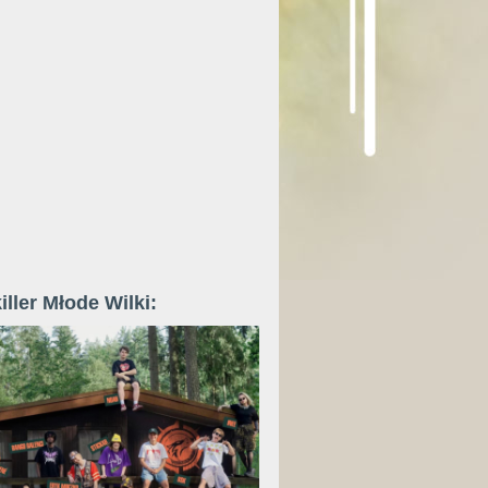
iller Młode Wilki: