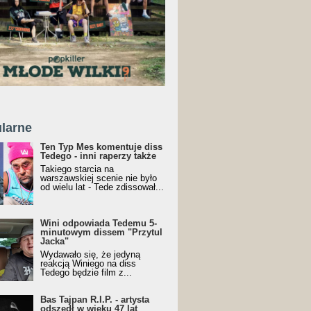
larne
Ten Typ Mes komentuje diss
Tedego - inni raperzy także
Takiego starcia na
warszawskiej scenie nie było
od wielu lat - Tede zdissował...
Wini odpowiada Tedemu 5-
minutowym dissem "Przytul
Jacka"
Wydawało się, że jedyną
reakcją Winiego na diss
Tedego będzie film z...
Bas Tajpan R.I.P. - artysta
odszedł w wieku 47 lat