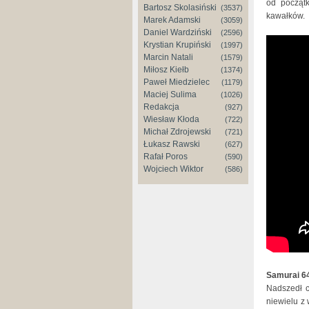
od począt
Bartosz Skolasiński
(3537)
kawałków.
Marek Adamski
(3059)
Daniel Wardziński
(2596)
Krystian Krupiński
(1997)
Marcin Natali
(1579)
Miłosz Kiełb
(1374)
Paweł Miedzielec
(1179)
Maciej Sulima
(1026)
Redakcja
(927)
Wiesław Kłoda
(722)
Michał Zdrojewski
(721)
Łukasz Rawski
(627)
Rafał Poros
(590)
Wojciech Wiktor
(586)
Samurai 6
Nadszedł c
niewielu z 