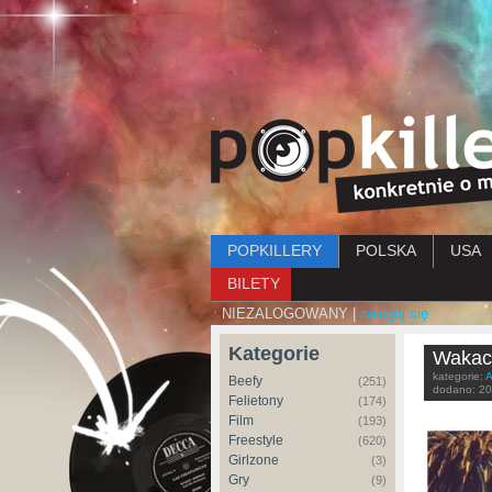
Menu główne
POPKILLERY
POLSKA
USA
BILETY
NIEZALOGOWANY |
zaloguj się
Kategorie
Wakacy
kategorie:
A
Beefy
(251)
dodano:
20
Felietony
(174)
Film
(193)
Freestyle
(620)
Girlzone
(3)
Gry
(9)