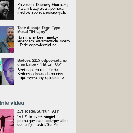
Prezydent Dąbrowy Górniczej
Marcin Bazylak za pomocą
mediów społecznościowych...
Tede dissuje Tego Typa
Mesa! "64 lajny"
No i mamy beef między
legendami warszawskiej sceny
- Tede odpowiedział na...
Bedoes 2115 odpowiada na
diss Eripe - "Hit Em Up"
Beef nabiera rumieńców -
Bedoes odpowiada na diss
Eripe wywołany spięciem w...
tnie video
Toster/SurfAir - ATP VIDEO
Żyt Toster/Surfair "ATP"
"ATP" to trzeci singiel
promujący nadchodzący album
duetu Żyt Toster/SurfAir "...