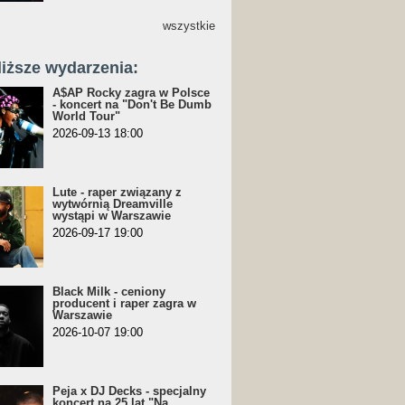
wszystkie
liższe wydarzenia:
A$AP Rocky zagra w Polsce
- koncert na "Don't Be Dumb
World Tour"
2026-09-13 18:00
Lute - raper związany z
wytwórnią Dreamville
wystąpi w Warszawie
2026-09-17 19:00
Black Milk - ceniony
producent i raper zagra w
Warszawie
2026-10-07 19:00
Peja x DJ Decks - specjalny
koncert na 25 lat "Na