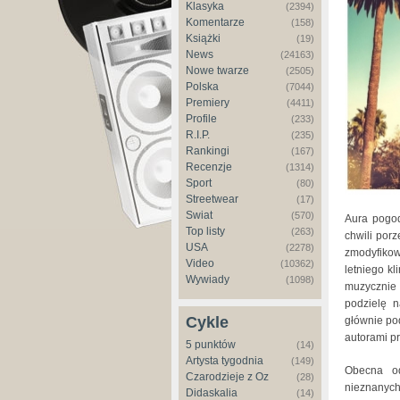
Klasyka
(2394)
Komentarze
(158)
Książki
(19)
News
(24163)
Nowe twarze
(2505)
Polska
(7044)
Premiery
(4411)
Profile
(233)
R.I.P.
(235)
Rankingi
(167)
Recenzje
(1314)
Sport
(80)
Streetwear
(17)
Świat
(570)
Aura pogod
Top listy
(263)
chwili porz
USA
(2278)
zmodyfiko
Video
(10362)
letniego kl
Wywiady
(1098)
muzycznie 
podzielę 
Cykle
głównie po
autorami p
5 punktów
(14)
Artysta tygodnia
(149)
Obecna od
Czarodzieje z Oz
(28)
nieznanych
Didaskalia
(14)