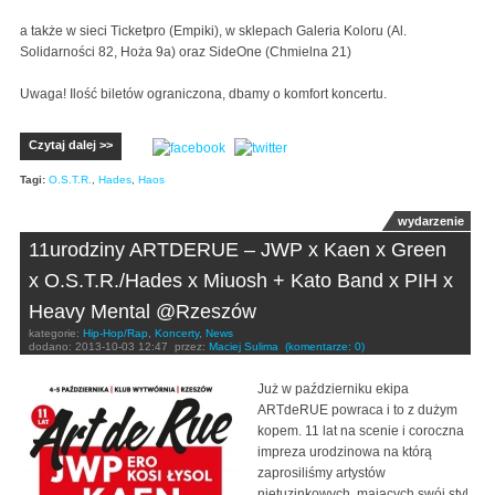
a także w sieci Ticketpro (Empiki), w sklepach Galeria Koloru (Al.
Solidarności 82, Hoża 9a) oraz SideOne (Chmielna 21)
Uwaga! Ilość biletów ograniczona, dbamy o komfort koncertu.
Czytaj dalej >>
Tagi:
O.S.T.R.
,
Hades
,
Haos
wydarzenie
11urodziny ARTDERUE – JWP x Kaen x Green
x O.S.T.R./Hades x Miuosh + Kato Band x PIH x
Heavy Mental @Rzeszów
kategorie:
Hip-Hop/Rap
,
Koncerty
,
News
dodano:
2013-10-03 12:47
przez:
Maciej Sulima
(komentarze: 0)
Już w październiku ekipa
ARTdeRUE powraca i to z dużym
kopem. 11 lat na scenie i coroczna
impreza urodzinowa na którą
zaprosiliśmy artystów
nietuzinkowych, mających swój styl