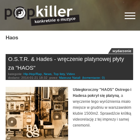
Haos
wydarzenie
O.S.T.R. & Hades - wręczenie platynowej płyty
za "HAOS"
kategorie:
Hip-Hop/Rap
,
News
,
Top listy
,
Video
dodano:
2014-01-21 18:32
przez:
Mateusz Natali
(komentarze: 0)
Ubiegłoroczny "HAOS" Ostrego i
Hadesa pokrył się platyną
, a
wręczenie tego wyróżnienia miało
miejsce w grudniu w warszawskim
klubie 1500m2. Sprawdźcie krótką
videorelację z tej imprezy i samej
ceremonii.