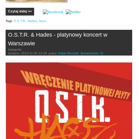
Czytaj dalej >>
Tagi:
O.S.T.R.
,
Hades
,
Haos
O.S.T.R. & Hades - platynowy koncert w
Warszawie
kategorie:
dodano:
2013-11-25 12:18
przez:
Asfalt Records
(komentarze: 0)