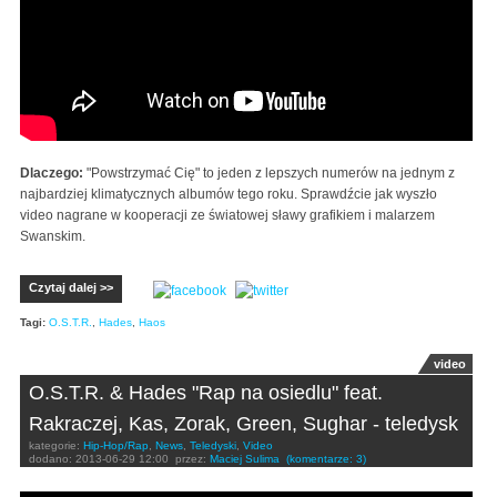
Dlaczego:
"Powstrzymać Cię" to jeden z lepszych numerów na jednym z
najbardziej klimatycznych albumów tego roku. Sprawdźcie jak wyszło
video nagrane w kooperacji ze światowej sławy grafikiem i malarzem
Swanskim.
Czytaj dalej >>
Tagi:
O.S.T.R.
,
Hades
,
Haos
video
O.S.T.R. & Hades "Rap na osiedlu" feat.
Rakraczej, Kas, Zorak, Green, Sughar - teledysk
kategorie:
Hip-Hop/Rap
,
News
,
Teledyski
,
Video
dodano:
2013-06-29 12:00
przez:
Maciej Sulima
(komentarze: 3)