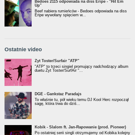
Bedoes 2115 odpowiada na diss Eripe - "Hit Em
Up"
Beef nabiera rumieńców - Bedoes odpowiada na diss
Eripe wywołany spięciem w...
Ostatnie video
Żyt Toster/SurfAir - ATP VIDEO
Żyt Toster/Surfair "ATP"
"ATP" to trzeci singiel promujący nadchodzący album
duetu Żyt Toster/SurfAir "...
donGURALesko z nagrodą za
DGE - Gankstaz Paradajs
Klasyczny/Trueschoolowy Album Roku
To właśnie tu, pół wieku temu DJ Kool Herc rozpoczął
(Popkillery 2023)
sagę, która trwa do dziś...
Kobik - Slalom ft. Jan-Rapowanie (prod. Pioneer)
Kobik - Slalom ft. Jan-Rapowanie (prod. Pioneer)
[Official Music Visualiser]
Po ostatniej serii singli otrzymujemy od Kobika kolejny