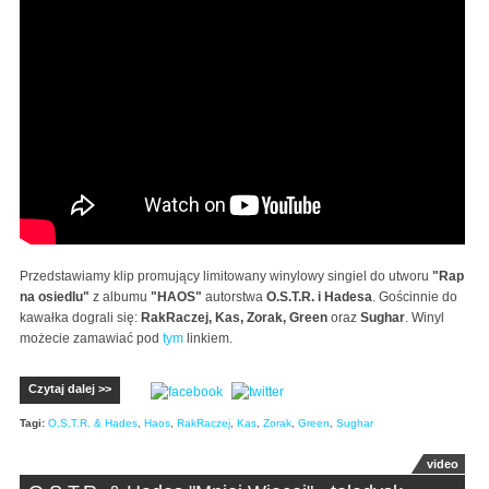
O.S.T.R. & Hades "Rap na osiedlu" feat. Rakraczej,
Kas, Zorak, Green, Sughar (HD)
Przedstawiamy klip promujący limitowany winylowy singiel do utworu
"Rap
na osiedlu"
z albumu
"HAOS"
autorstwa
O.S.T.R. i Hadesa
. Gościnnie do
kawałka dograli się:
RakRaczej, Kas, Zorak, Green
oraz
Sughar
. Winyl
możecie zamawiać pod
tym
linkiem.
Czytaj dalej >>
Tagi:
O.S.T.R. & Hades
,
Haos
,
RakRaczej
,
Kas
,
Zorak
,
Green
,
Sughar
video