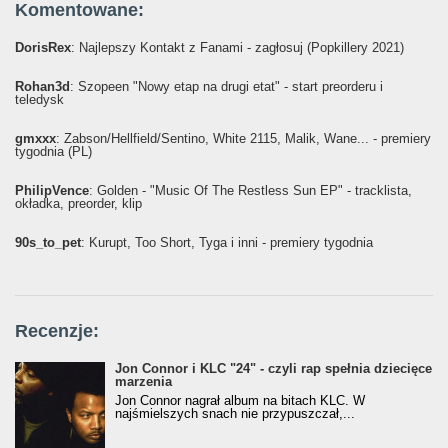
Komentowane:
DorisRex
: Najlepszy Kontakt z Fanami - zagłosuj (Popkillery 2021)
Rohan3d
: Szopeen "Nowy etap na drugi etat" - start preorderu i
teledysk
gmxxx
: Żabson/Hellfield/Sentino, White 2115, Malik, Wane... - premiery
tygodnia (PL)
PhilipVence
: Golden - "Music Of The Restless Sun EP" - tracklista,
okładka, preorder, klip
90s_to_pet
: Kurupt, Too Short, Tyga i inni - premiery tygodnia
Recenzje:
Jon Connor i KLC "24" - czyli rap spełnia dziecięce
marzenia
Jon Connor nagrał album na bitach KLC. W
najśmielszych snach nie przypuszczał,...