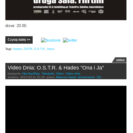
drzwi: 20.00.
Czytaj dalej >>
Tagi:
Hades
,
OSTR
,
O.S.T.R.
,
Haos
video
Video Dnia: O.S.T.R. & Hades "Ona i Ja"
kategorie:
Hip-Hop/Rap
,
Teledyski
,
Video
,
Video dnia
dodano:
2013-03-11 10:16
przez:
Mateusz Natali
(komentarze: 19)
O.S.T.R. & Hades "Ona i Ja" (HD)