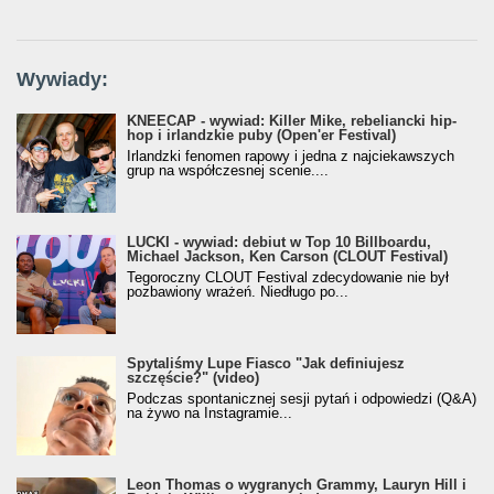
Wywiady:
KNEECAP - wywiad: Killer Mike, rebeliancki hip-
hop i irlandzkie puby (Open'er Festival)
Irlandzki fenomen rapowy i jedna z najciekawszych
grup na współczesnej scenie....
LUCKI - wywiad: debiut w Top 10 Billboardu,
Michael Jackson, Ken Carson (CLOUT Festival)
Tegoroczny CLOUT Festival zdecydowanie nie był
pozbawiony wrażeń. Niedługo po...
Spytaliśmy Lupe Fiasco "Jak definiujesz
szczęście?" (video)
Podczas spontanicznej sesji pytań i odpowiedzi (Q&A)
na żywo na Instagramie...
Leon Thomas o wygranych Grammy, Lauryn Hill i