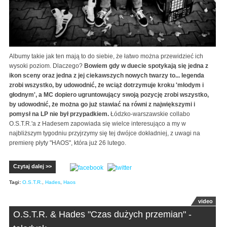
Albumy takie jak ten mają to do siebie, że łatwo można przewidzieć ich
wysoki poziom. Dlaczego?
Bowiem gdy w duecie spotykają się jedna z
ikon sceny oraz jedna z jej ciekawszych nowych twarzy to... legenda
zrobi wszystko, by udowodnić, że wciąż dotrzymuje kroku 'młodym i
głodnym', a MC dopiero ugruntowujący swoją pozycję zrobi wszystko,
by udowodnić, że można go już stawiać na równi z największymi i
pomysł na LP nie był przypadkiem.
Łódzko-warszawskie collabo
O.S.T.R.'a z Hadesem zapowiada się wielce interesująco a my w
najbliższym tygodniu przyjrzymy się tej dwójce dokładniej, z uwagi na
premierę płyty "HAOS", która już 26 lutego.
Czytaj dalej >>
Tagi:
O.S.T.R.
,
Hades
,
Haos
video
O.S.T.R. & Hades "Czas dużych przemian" -