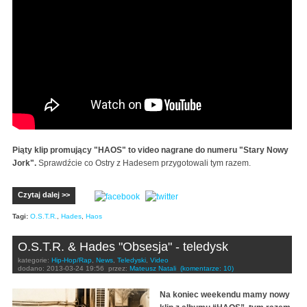
Piąty klip promujący "HAOS" to video nagrane do numeru "Stary Nowy
Jork".
Sprawdźcie co Ostry z Hadesem przygotowali tym razem.
Czytaj dalej >>
Tagi:
O.S.T.R.
,
Hades
,
Haos
O.S.T.R. & Hades "Obsesja" - teledysk
kategorie:
Hip-Hop/Rap
,
News
,
Teledyski
,
Video
dodano:
2013-03-24 19:56
przez:
Mateusz Natali
(komentarze: 10)
Na koniec weekendu mamy nowy