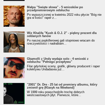
Małpa "Święte słowa" - 5 wniosków po
przedpremierowym odsłuchu
Po wypuszczonej w kwietniu 2022 roku płycie "Bóg nie
gra w kości" raper z...
Wiz Khalifa "Kush & O.J. 2" - piękny prezent dla
oddanych fanów
Po naszej popkillerowej gali stopniowo wracam do
rzeczywistości i nadrabiam...
Gkamolli z Undy wydaje solo - 4 wnioski z
odsłuchu "Pełnego przepływu"
Filar gdyńskiej sceny, grafik, główny producent i raper
kolektywu Undadasea już...
"2001" Dr. Dre - 25 lat od premiery albumu, który
zmienił grę (Klasyk na Weekend)
W 1999 roku powychodziło trochę dobrych
westcoastowych płyt. Pierwsze, które...