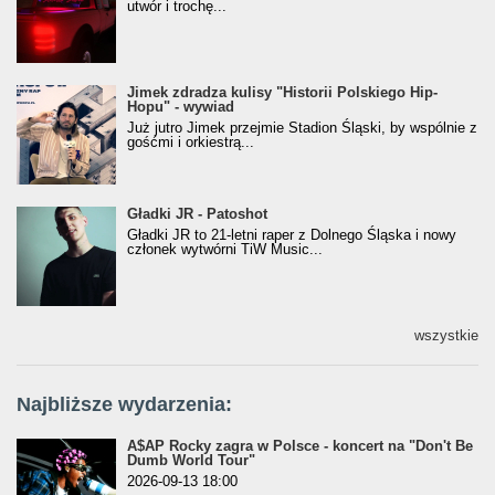
utwór i trochę...
Jimek zdradza kulisy "Historii Polskiego Hip-
Jimek zdradza kulisy "Historii Polskiego Hip-
Hopu" - wywiad
Hopu" - wywiad
Już jutro Jimek przejmie Stadion Śląski, by wspólnie z
gośćmi i orkiestrą...
Gładki JR - Patoshot
Gładki JR - Patoshot
Gładki JR to 21-letni raper z Dolnego Śląska i nowy
członek wytwórni TiW Music...
wszystkie
Najbliższe wydarzenia:
A$AP Rocky zagra w Polsce - koncert na "Don't Be
Dumb World Tour"
2026-09-13 18:00