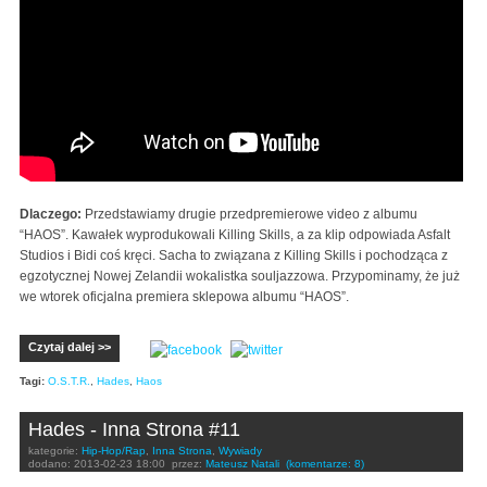
Dlaczego:
Przedstawiamy drugie przedpremierowe video z albumu
“HAOS”. Kawałek wyprodukowali Killing Skills, a za klip odpowiada Asfalt
Studios i Bidi coś kręci. Sacha to związana z Killing Skills i pochodząca z
egzotycznej Nowej Zelandii wokalistka souljazzowa. Przypominamy, że już
we wtorek oficjalna premiera sklepowa albumu “HAOS”.
Czytaj dalej >>
Tagi:
O.S.T.R.
,
Hades
,
Haos
Hades - Inna Strona #11
kategorie:
Hip-Hop/Rap
,
Inna Strona
,
Wywiady
dodano:
2013-02-23 18:00
przez:
Mateusz Natali
(komentarze: 8)