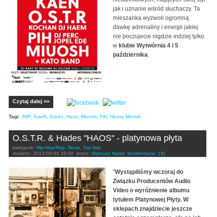
jak i uznanie wśród słuchaczy. Ta
mieszanka wyzwoli ogromną
dawkę adrenaliny i energii jakiej
nie poczujecie nigdzie indziej tylko
w
klubie Wytwórnia 4 i 5
października
.
Czytaj dalej >>
Tagi:
JWP
,
KaeN
,
Green
,
Haos
,
Miuosh
,
Pih
,
Heavy Mental
O.S.T.R. & Hades "HAOS" - platynowa płyta
kategorie:
Hip-Hop/Rap
,
News
,
Top listy
dodano:
2013-09-04 19:00
przez:
Mateusz Natali
(komentarze: 18)
"
Wystąpiliśmy wczoraj do
Związku Producentów Audio
Video o wyróżnienie albumu
tytułem Platynowej Płyty. W
sklepach znajdziecie jeszcze