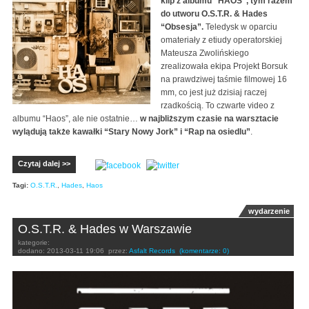
klip z albumu “HAOS”, tym razem
do utworu O.S.T.R. & Hades
“Obsesja”.
Teledysk w oparciu
omateriały z etiudy operatorskiej
Mateusza Zwolińskiego
zrealizowała ekipa Projekt Borsuk
na prawdziwej taśmie filmowej 16
mm, co jest już dzisiaj raczej
rzadkością. To czwarte video z
albumu “Haos”, ale nie ostatnie…
w najbliższym czasie na warsztacie
wylądują także kawałki “Stary Nowy Jork” i “Rap na osiedlu”
.
Czytaj dalej >>
Tagi:
O.S.T.R.
,
Hades
,
Haos
wydarzenie
O.S.T.R. & Hades w Warszawie
kategorie:
dodano:
2013-03-11 19:06
przez:
Asfalt Records
(komentarze: 0)