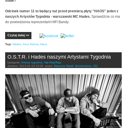
sobie?
Odcinek numer 11 to będący tuż przed premierą płyty "HAOS" jeden z
naszych Artystów Tygodnia - warszawski MC Hades.
Sprawdźcie co ma
do powiedzenia reprezentant HIFI Bandy.
Czytaj dalej >>
Tagi:
Hades
,
Inna Strona
,
Haos
O.S.T.R. i Hades naszymi Artystami Tygodnia
kategorie:
Artysta tygodnia
,
Hip-Hop/Rap
dodano:
2013-02-19 23:00
przez:
Mateusz Natali
(komentarze: 29)