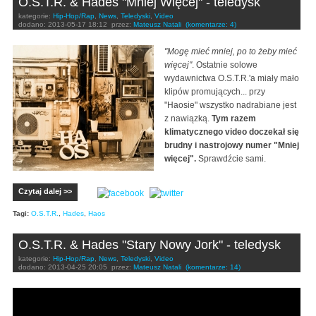
O.S.T.R. & Hades "Mniej Więcej" - teledysk
kategorie:
Hip-Hop/Rap
,
News
,
Teledyski
,
Video
dodano:
2013-05-17 18:12
przez:
Mateusz Natali
(komentarze: 4)
"Mogę mieć mniej, po to żeby mieć
więcej"
. Ostatnie solowe
wydawnictwa O.S.T.R.'a miały mało
klipów promujących... przy
"Haosie" wszystko nadrabiane jest
z nawiązką.
Tym razem
klimatycznego video doczekał się
brudny i nastrojowy numer "Mniej
więcej".
Sprawdźcie sami.
Czytaj dalej >>
Tagi:
O.S.T.R.
,
Hades
,
Haos
O.S.T.R. & Hades "Stary Nowy Jork" - teledysk
kategorie:
Hip-Hop/Rap
,
News
,
Teledyski
,
Video
dodano:
2013-04-25 20:05
przez:
Mateusz Natali
(komentarze: 14)
O.S.T.R. & Hades "Stary Nowy Jork" feat. Jordanów
(HD)