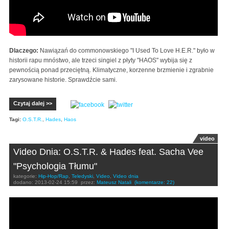
Dlaczego:
Nawiązań do commonowskiego "I Used To Love H.E.R." było w
historii rapu mnóstwo, ale trzeci singiel z płyty "HAOS" wybija się z
pewnością ponad przeciętną. Klimatyczne, korzenne brzmienie i zgrabnie
zarysowane historie. Sprawdźcie sami.
Czytaj dalej >>
Tagi:
O.S.T.R.
,
Hades
,
Haos
video
Video Dnia: O.S.T.R. & Hades feat. Sacha Vee
"Psychologia Tłumu"
kategorie:
Hip-Hop/Rap
,
Teledyski
,
Video
,
Video dnia
dodano:
2013-02-24 15:59
przez:
Mateusz Natali
(komentarze: 22)
O.S.T.R. & Hades "Psychologia tłumu" feat. Sacha Vee
(HD)