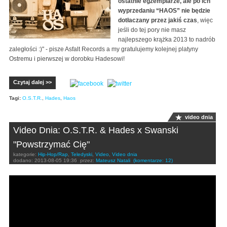
ostatnie egzemplarze, ale po ich
wyprzedaniu “HAOS” nie będzie
dotłaczany przez jakiś czas
, więc
jeśli do tej pory nie masz
najlepszego krążka 2013 to nadrób
zaległości :)" - pisze Asfalt Records a my gratulujemy kolejnej platyny
Ostremu i pierwszej w dorobku Hadesowi!
Czytaj dalej >>
Tagi:
O.S.T.R.
,
Hades
,
Haos
video dnia
Video Dnia: O.S.T.R. & Hades x Swanski
"Powstrzymać Cię"
kategorie:
Hip-Hop/Rap
,
Teledyski
,
Video
,
Video dnia
dodano:
2013-08-05 19:36
przez:
Mateusz Natali
(komentarze: 12)
O.S.T.R. & Hades x Swanski "Powstrzymać Cię"