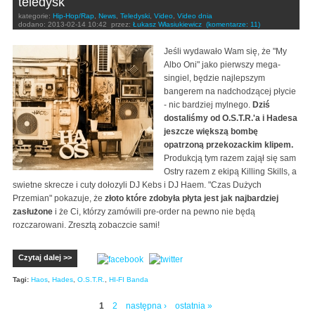
teledysk
kategorie:
Hip-Hop/Rap
,
News
,
Teledyski
,
Video
,
Video dnia
dodano:
2013-02-14 10:42
przez:
Łukasz Własiukiewicz
(komentarze: 11)
Jeśli wydawało Wam się, że "My
Albo Oni" jako pierwszy mega-
singiel, będzie najlepszym
bangerem na nadchodzącej płycie
- nic bardziej mylnego.
Dziś
dostaliśmy od O.S.T.R.'a i Hadesa
jeszcze większą bombę
opatrzoną przekozackim klipem.
Produkcją tym razem zajął się sam
Ostry razem z ekipą Killing Skills, a
swietne skrecze i cuty dołozyli DJ Kebs i DJ Haem. "Czas Dużych
Przemian" pokazuje, że
złoto które zdobyła płyta jest jak najbardziej
zasłużone
i że Ci, którzy zamówili pre-order na pewno nie będą
rozczarowani. Zresztą zobaczcie sami!
Czytaj dalej >>
Tagi:
Haos
,
Hades
,
O.S.T.R.
,
HI-FI Banda
1
2
następna ›
ostatnia »
Strony