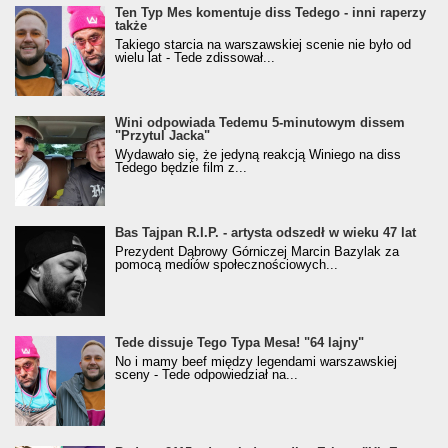
Ten Typ Mes komentuje diss Tedego - inni raperzy
także
Takiego starcia na warszawskiej scenie nie było od
wielu lat - Tede zdissował...
Wini odpowiada Tedemu 5-minutowym dissem
"Przytul Jacka"
Wydawało się, że jedyną reakcją Winiego na diss
Tedego będzie film z...
Bas Tajpan R.I.P. - artysta odszedł w wieku 47 lat
Prezydent Dąbrowy Górniczej Marcin Bazylak za
pomocą mediów społecznościowych...
Tede dissuje Tego Typa Mesa! "64 lajny"
No i mamy beef między legendami warszawskiej
sceny - Tede odpowiedział na...