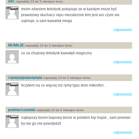
abc
napisal(a) 13 lat 3 miesiące temu:
moim zdaniem teledysk pokazuje ze w kazdym moze być
prawdziwy słuchacz rapu niezaleznie kim jest ani czym sie
zajmuje, a sam kawalek mega
odpowiedz
MUMkJE
napisal(a) 13 lat 3 miesiące temu:
co za chujowy teledysk kawałęk magiczny
odpowiedz
rapapappapaapapa
napisal(a) 13 lat 3 miesiące temu:
liczyłem na co więcej niż rymy typu dom mikrofon ..
odpowiedz
podwarszawiak
napisal(a) 13 lat 3 miesiące temu:
najlepszy boom bapowy bicior w polskim hip hopie , sam premier
by sie go nie powstydzil
odpowiedz