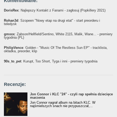
Komentowane:
DorisRex
: Najlepszy Kontakt z Fanami - zagłosuj (Popkillery 2021)
Rohan3d
: Szopeen "Nowy etap na drugi etat" - start preorderu i
teledysk
gmxxx
: Żabson/Hellfield/Sentino, White 2115, Malik, Wane... - premiery
tygodnia (PL)
PhilipVence
: Golden - "Music Of The Restless Sun EP" - tracklista,
okładka, preorder, klip
90s_to_pet
: Kurupt, Too Short, Tyga i inni - premiery tygodnia
Recenzje:
Jon Connor i KLC "24" - czyli rap spełnia dziecięce
marzenia
Jon Connor nagrał album na bitach KLC. W
najśmielszych snach nie przypuszczał,...