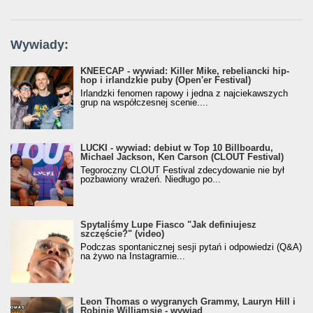
Wywiady:
KNEECAP - wywiad: Killer Mike, rebeliancki hip-
hop i irlandzkie puby (Open'er Festival)
Irlandzki fenomen rapowy i jedna z najciekawszych
grup na współczesnej scenie....
LUCKI - wywiad: debiut w Top 10 Billboardu,
Michael Jackson, Ken Carson (CLOUT Festival)
Tegoroczny CLOUT Festival zdecydowanie nie był
pozbawiony wrażeń. Niedługo po...
Spytaliśmy Lupe Fiasco "Jak definiujesz
szczęście?" (video)
Podczas spontanicznej sesji pytań i odpowiedzi (Q&A)
na żywo na Instagramie...
Leon Thomas o wygranych Grammy, Lauryn Hill i
Robinie Williamsie - wywiad