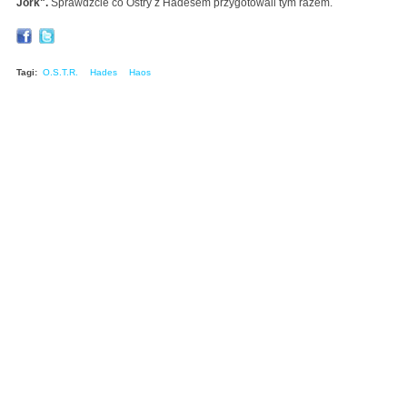
Jork".
Sprawdźcie co Ostry z Hadesem przygotowali tym razem.
Tagi:
O.S.T.R.
Hades
Haos