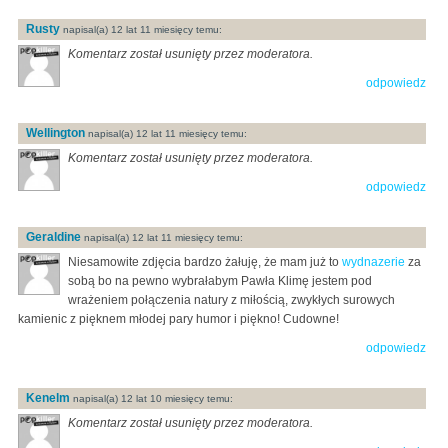
Rusty
napisal(a) 12 lat 11 miesięcy temu:
Komentarz został usunięty przez moderatora.
odpowiedz
Wellington
napisal(a) 12 lat 11 miesięcy temu:
Komentarz został usunięty przez moderatora.
odpowiedz
Geraldine
napisal(a) 12 lat 11 miesięcy temu:
Niesamowite zdjęcia bardzo żałuję, że mam już to
wydnazerie
za
sobą bo na pewno wybrałabym Pawła Klimę jestem pod
wrażeniem połączenia natury z miłością, zwykłych surowych
kamienic z pięknem młodej pary humor i piękno! Cudowne!
odpowiedz
Kenelm
napisal(a) 12 lat 10 miesięcy temu:
Komentarz został usunięty przez moderatora.