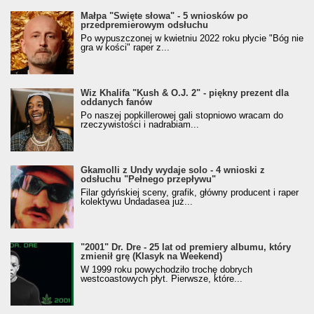
Małpa "Święte słowa" - 5 wniosków po
przedpremierowym odsłuchu
Po wypuszczonej w kwietniu 2022 roku płycie "Bóg nie
gra w kości" raper z...
Wiz Khalifa "Kush & O.J. 2" - piękny prezent dla
oddanych fanów
Po naszej popkillerowej gali stopniowo wracam do
rzeczywistości i nadrabiam...
Gkamolli z Undy wydaje solo - 4 wnioski z
odsłuchu "Pełnego przepływu"
Filar gdyńskiej sceny, grafik, główny producent i raper
kolektywu Undadasea już...
"2001" Dr. Dre - 25 lat od premiery albumu, który
zmienił grę (Klasyk na Weekend)
W 1999 roku powychodziło trochę dobrych
westcoastowych płyt. Pierwsze, które...