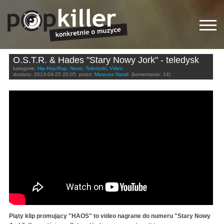
O.S.T.R. & Hades "Stary Nowy Jork" - teledysk
kategorie:
Hip-Hop/Rap
,
News
,
Teledyski
,
Video
dodano:
2013-04-25 20:05
przez:
Mateusz Natali
(komentarze: 14)
O.S.T.R. & Hades "Stary Nowy Jork" feat. Jordanów
(HD)
Piąty klip promujący "HAOS" to video nagrane do numeru "Stary Nowy