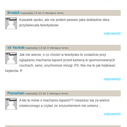
BrodaX
napisal(a) 13 lat 3 miesiące temu:
Kawałek spoko, ale nie jestem pewien jaka dokładnie idea
przyświecała teledyskowi.
odpowiedz
sir Yackob
napisal(a) 13 lat 3 miesiące temu:
Jak nie wiecie, o co chodzi w teledysku to zostańcie przy
oglądaniu machania łapami przed kamerą w sponsorowanych
ciuchach, serio, uruchomcie mózgi. PS. Nie ma to jak hejtować
hejterów :P
odpowiedz
Poznański
napisal(a) 13 lat 3 miesiące temu:
A kto tu mówi o machaniu łapami?? Uważasz się za wielce
oświeconego a czytać ze zrozumieniem nie umiesz...
odpowiedz