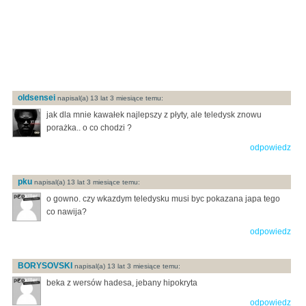
oldsensei
napisal(a) 13 lat 3 miesiące temu:
jak dla mnie kawałek najlepszy z płyty, ale teledysk znowu
porażka.. o co chodzi ?
odpowiedz
pku
napisal(a) 13 lat 3 miesiące temu:
o gowno. czy wkazdym teledysku musi byc pokazana japa tego
co nawija?
odpowiedz
BORYSOVSKI
napisal(a) 13 lat 3 miesiące temu:
beka z wersów hadesa, jebany hipokryta
odpowiedz