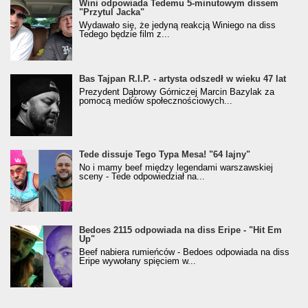
Wini odpowiada Tedemu 5-minutowym dissem
"Przytul Jacka"
Wydawało się, że jedyną reakcją Winiego na diss
Tedego będzie film z...
Bas Tajpan R.I.P. - artysta odszedł w wieku 47 lat
Prezydent Dąbrowy Górniczej Marcin Bazylak za
pomocą mediów społecznościowych...
Tede dissuje Tego Typa Mesa! "64 lajny"
No i mamy beef między legendami warszawskiej
sceny - Tede odpowiedział na...
Bedoes 2115 odpowiada na diss Eripe - "Hit Em
Up"
Beef nabiera rumieńców - Bedoes odpowiada na diss
Eripe wywołany spięciem w...