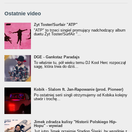
Ostatnie video
Żyt Toster/SurfAir - ATP VIDEO
Żyt Toster/Surfair "ATP"
"ATP" to trzeci singiel promujący nadchodzący album
duetu Żyt Toster/SurfAir "...
donGURALesko z nagrodą za
DGE - Gankstaz Paradajs
Klasyczny/Trueschoolowy Album Roku
To właśnie tu, pół wieku temu DJ Kool Herc rozpoczął
(Popkillery 2023)
sagę, która trwa do dziś...
Kobik - Slalom ft. Jan-Rapowanie (prod. Pioneer)
Kobik - Slalom ft. Jan-Rapowanie (prod. Pioneer)
[Official Music Visualiser]
Po ostatniej serii singli otrzymujemy od Kobika kolejny
utwór i trochę...
Jimek zdradza kulisy "Historii Polskiego Hip-
Jimek zdradza kulisy "Historii Polskiego Hip-
Hopu" - wywiad
Hopu" - wywiad
Już jutro Jimek przejmie Stadion Śląski, by wspólnie z