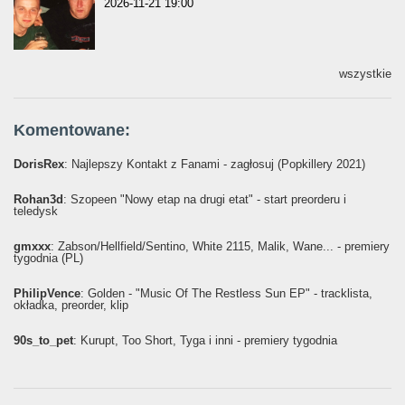
2026-11-21 19:00
wszystkie
Komentowane:
DorisRex
: Najlepszy Kontakt z Fanami - zagłosuj (Popkillery 2021)
Rohan3d
: Szopeen "Nowy etap na drugi etat" - start preorderu i
teledysk
gmxxx
: Żabson/Hellfield/Sentino, White 2115, Malik, Wane... - premiery
tygodnia (PL)
PhilipVence
: Golden - "Music Of The Restless Sun EP" - tracklista,
okładka, preorder, klip
90s_to_pet
: Kurupt, Too Short, Tyga i inni - premiery tygodnia