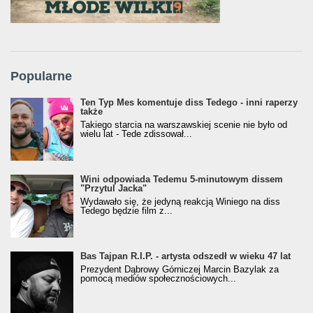
Popularne
Ten Typ Mes komentuje diss Tedego - inni raperzy
także
Takiego starcia na warszawskiej scenie nie było od
wielu lat - Tede zdissował...
Wini odpowiada Tedemu 5-minutowym dissem
"Przytul Jacka"
Wydawało się, że jedyną reakcją Winiego na diss
Tedego będzie film z...
Bas Tajpan R.I.P. - artysta odszedł w wieku 47 lat
Prezydent Dąbrowy Górniczej Marcin Bazylak za
pomocą mediów społecznościowych...