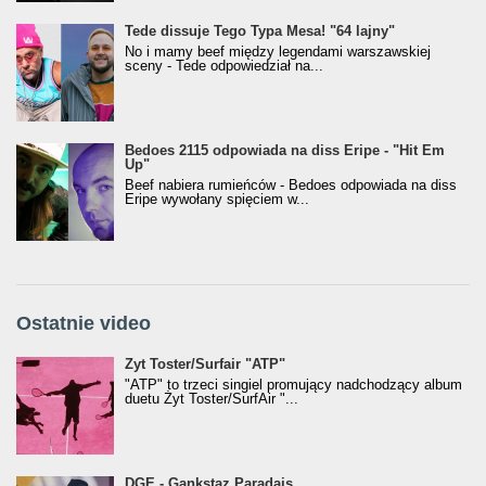
Tede dissuje Tego Typa Mesa! "64 lajny"
No i mamy beef między legendami warszawskiej
sceny - Tede odpowiedział na...
Bedoes 2115 odpowiada na diss Eripe - "Hit Em
Up"
Beef nabiera rumieńców - Bedoes odpowiada na diss
Eripe wywołany spięciem w...
Ostatnie video
Żyt Toster/SurfAir - ATP VIDEO
Żyt Toster/Surfair "ATP"
"ATP" to trzeci singiel promujący nadchodzący album
duetu Żyt Toster/SurfAir "...
donGURALesko z nagrodą za
DGE - Gankstaz Paradajs