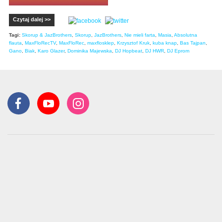
Czytaj dalej >>
Tagi:
Skorup & JazBrothers
,
Skorup
,
JazBrothers
,
Nie mieli farta
,
Masia
,
Absolutna
flauta
,
MaxFloRecTV
,
MaxFloRec
,
maxflosklep
,
Krzysztof Kruk
,
kuba knap
,
Bas Tajpan
,
Gano
,
Biak
,
Karo Glazer
,
Dominika Majewska
,
DJ Hopbeat
,
DJ HWR
,
DJ Eprom