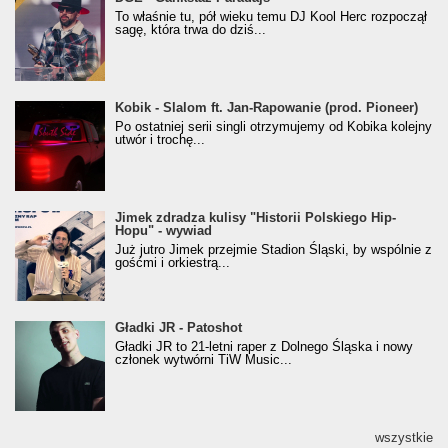
Klasyczny/Trueschoolowy Album Roku
To właśnie tu, pół wieku temu DJ Kool Herc rozpoczął
(Popkillery 2023)
sagę, która trwa do dziś...
Kobik - Slalom ft. Jan-Rapowanie (prod. Pioneer)
Kobik - Slalom ft. Jan-Rapowanie (prod. Pioneer)
[Official Music Visualiser]
Po ostatniej serii singli otrzymujemy od Kobika kolejny
utwór i trochę...
Jimek zdradza kulisy "Historii Polskiego Hip-
Jimek zdradza kulisy "Historii Polskiego Hip-
Hopu" - wywiad
Hopu" - wywiad
Już jutro Jimek przejmie Stadion Śląski, by wspólnie z
gośćmi i orkiestrą...
Gładki JR - Patoshot
Gładki JR - Patoshot
Gładki JR to 21-letni raper z Dolnego Śląska i nowy
członek wytwórni TiW Music...
wszystkie