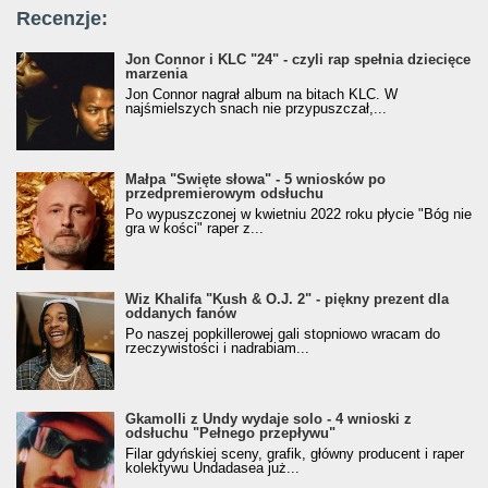
Recenzje:
Jon Connor i KLC "24" - czyli rap spełnia dziecięce
marzenia
Jon Connor nagrał album na bitach KLC. W
najśmielszych snach nie przypuszczał,...
Małpa "Święte słowa" - 5 wniosków po
przedpremierowym odsłuchu
Po wypuszczonej w kwietniu 2022 roku płycie "Bóg nie
gra w kości" raper z...
Wiz Khalifa "Kush & O.J. 2" - piękny prezent dla
oddanych fanów
Po naszej popkillerowej gali stopniowo wracam do
rzeczywistości i nadrabiam...
Gkamolli z Undy wydaje solo - 4 wnioski z
odsłuchu "Pełnego przepływu"
Filar gdyńskiej sceny, grafik, główny producent i raper
kolektywu Undadasea już...