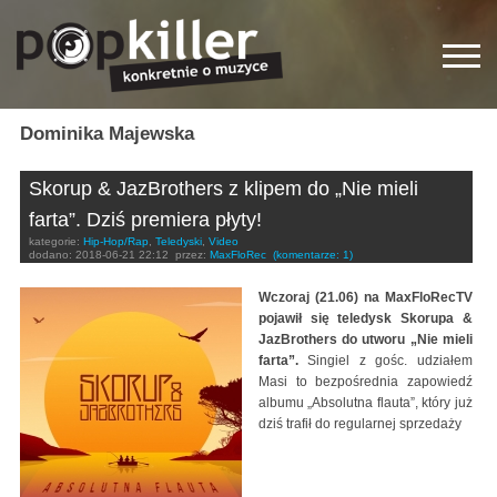
Dominika Majewska
Skorup & JazBrothers z klipem do „Nie mieli
farta”. Dziś premiera płyty!
kategorie:
Hip-Hop/Rap
,
Teledyski
,
Video
dodano:
2018-06-21 22:12
przez:
MaxFloRec
(komentarze: 1)
Wczoraj (21.06) na MaxFloRecTV
pojawił się teledysk Skorupa &
JazBrothers do utworu „Nie mieli
farta”.
Singiel z gośc. udziałem
Masi to bezpośrednia zapowiedź
albumu „Absolutna flauta”, który już
dziś trafił do regularnej sprzedaży