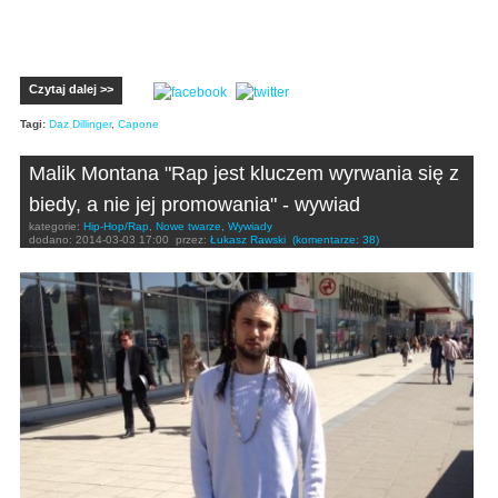
Czytaj dalej >>
Tagi:
Daz Dillinger
,
Capone
Malik Montana "Rap jest kluczem wyrwania się z
biedy, a nie jej promowania" - wywiad
kategorie:
Hip-Hop/Rap
,
Nowe twarze
,
Wywiady
dodano:
2014-03-03 17:00
przez:
Łukasz Rawski
(komentarze: 38)