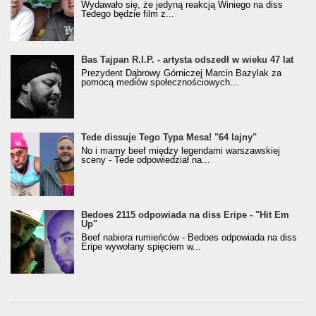
Wydawało się, że jedyną reakcją Winiego na diss
Tedego będzie film z...
Bas Tajpan R.I.P. - artysta odszedł w wieku 47 lat
Prezydent Dąbrowy Górniczej Marcin Bazylak za
pomocą mediów społecznościowych...
Tede dissuje Tego Typa Mesa! "64 lajny"
No i mamy beef między legendami warszawskiej
sceny - Tede odpowiedział na...
Bedoes 2115 odpowiada na diss Eripe - "Hit Em
Up"
Beef nabiera rumieńców - Bedoes odpowiada na diss
Eripe wywołany spięciem w...