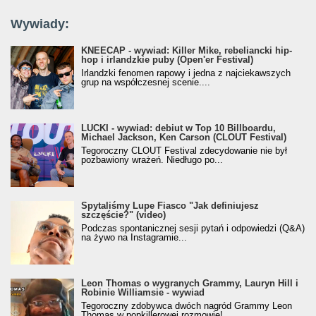
Wywiady:
KNEECAP - wywiad: Killer Mike, rebeliancki hip-
hop i irlandzkie puby (Open'er Festival)
Irlandzki fenomen rapowy i jedna z najciekawszych
grup na współczesnej scenie....
LUCKI - wywiad: debiut w Top 10 Billboardu,
Michael Jackson, Ken Carson (CLOUT Festival)
Tegoroczny CLOUT Festival zdecydowanie nie był
pozbawiony wrażeń. Niedługo po...
Spytaliśmy Lupe Fiasco "Jak definiujesz
szczęście?" (video)
Podczas spontanicznej sesji pytań i odpowiedzi (Q&A)
na żywo na Instagramie...
Leon Thomas o wygranych Grammy, Lauryn Hill i
Robinie Williamsie - wywiad
Tegoroczny zdobywca dwóch nagród Grammy Leon
Thomas w popkillerowej rozmowie!...