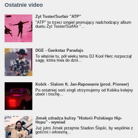
Ostatnie video
Żyt Toster/SurfAir - ATP VIDEO
Żyt Toster/Surfair "ATP"
"ATP" to trzeci singiel promujący nadchodzący album
duetu Żyt Toster/SurfAir "...
donGURALesko z nagrodą za
DGE - Gankstaz Paradajs
Klasyczny/Trueschoolowy Album Roku
To właśnie tu, pół wieku temu DJ Kool Herc rozpoczął
(Popkillery 2023)
sagę, która trwa do dziś...
Kobik - Slalom ft. Jan-Rapowanie (prod. Pioneer)
Kobik - Slalom ft. Jan-Rapowanie (prod. Pioneer)
[Official Music Visualiser]
Po ostatniej serii singli otrzymujemy od Kobika kolejny
utwór i trochę...
Jimek zdradza kulisy "Historii Polskiego Hip-
Jimek zdradza kulisy "Historii Polskiego Hip-
Hopu" - wywiad
Hopu" - wywiad
Już jutro Jimek przejmie Stadion Śląski, by wspólnie z
gośćmi i orkiestrą...