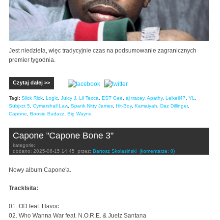
Jest niedziela, więc tradycyjnie czas na podsumowanie zagranicznych
premier tygodnia.
Czytaj dalej >>
Tagi:
Slick Rick
,
Logic
,
Juicy J
,
Lil Tecca
,
EST Gee
,
aj tracey
,
Apathy
,
Leikeli47
,
YL
,
Subjxct 5
,
Cymarshall Law
,
Spank Nitty James
,
Hit-Boy
,
Kamaiyah
,
Daz Dillinger
,
Capone
,
Boosie Badazz
,
Big Wayne
Capone "Capone Bone 3"
kategorie:
dodano:
2025-06-15 14:45
przez:
Bartosz Skolasiński
(komentarze: 0)
Nowy album Capone'a.
Tracklsita:
01. OD feat. Havoc
02. Who Wanna War feat. N.O.R.E. & Juelz Santana