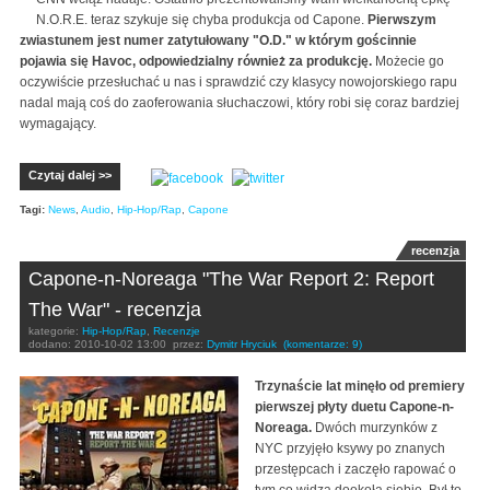
N.O.R.E. teraz szykuje się chyba produkcja od Capone.
Pierwszym
zwiastunem jest numer zatytułowany "O.D." w którym gościnnie
pojawia się Havoc, odpowiedzialny również za produkcję.
Możecie go
oczywiście przesłuchać u nas i sprawdzić czy klasycy nowojorskiego rapu
nadal mają coś do zaoferowania słuchaczowi, który robi się coraz bardziej
wymagający.
Czytaj dalej >>
Tagi:
News
,
Audio
,
Hip-Hop/Rap
,
Capone
recenzja
Capone-n-Noreaga "The War Report 2: Report
The War" - recenzja
kategorie:
Hip-Hop/Rap
,
Recenzje
dodano:
2010-10-02 13:00
przez:
Dymitr Hryciuk
(komentarze: 9)
Trzynaście lat minęło od premiery
pierwszej płyty duetu Capone-n-
Noreaga.
Dwóch murzynków z
NYC przyjęło ksywy po znanych
przestępcach i zaczęło rapować o
tym co widzą dookoła siebie. Był to