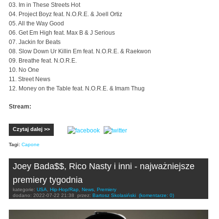
03. Im in These Streets Hot
04. Project Boyz feat. N.O.R.E. & Joell Ortiz
05. All the Way Good
06. Get Em High feat. Max B & J Serious
07. Jackin for Beats
08. Slow Down Ur Killin Em feat. N.O.R.E. & Raekwon
09. Breathe feat. N.O.R.E.
10. No One
11. Street News
12. Money on the Table feat. N.O.R.E. & Imam Thug
Stream:
Czytaj dalej >>
Tagi:
Capone
Joey Bada$$, Rico Nasty i inni - najważniejsze
premiery tygodnia
kategorie:
USA
,
Hip-Hop/Rap
,
News
,
Premiery
dodano:
2022-07-22 21:38
przez:
Bartosz Skolasiński
(komentarze: 0)