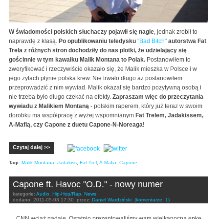
W świadomości polskich słuchaczy pojawił się nagle
, jednak zrobił to
naprawdę z klasą.
Po opublikowaniu teledysku
"Bad Bitch"
autorstwa Fat
Trela z różnych stron dochodziły do nas plotki, że udzielający się
gościnnie w tym kawałku Malik Montana to Polak.
Postanowiłem to
zweryfikować i rzeczywiście okazało się, że Malik mieszka w Polsce i w
jego żyłach płynie polska krew. Nie trwało długo aż postanowiłem
przeprowadzić z nim wywiad. Malik okazał się bardzo pozytywną osobą i
nie trzeba było długo czekać na efekty.
Zapraszam więc do przeczytania
wywiadu z Malikiem Montaną
- polskim raperem, który już teraz w swoim
dorobku ma współpracę z wyżej wspomnianym
Fat Trelem, Jadakissem,
A-Mafią, czy Capone z duetu Capone-N-Noreaga!
Czytaj dalej >>
Tagi:
Malik Montana
,
Jadakiss
,
Fat Trel
,
A-Mafia
,
Capone
Capone ft. Havoc "O.D." - nowy numer
kategorie:
Audio
,
Hip-Hop/Rap
,
News
dodano:
2011-05-03 17:30
przez:
Daniel Wardziński
(komentarze: 1)
CNN wciąż nadaje. Ostatnio prezentowaliśmy wam wielkanocną epkę