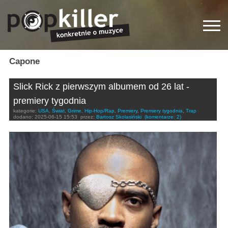
Capone
Slick Rick z pierwszym albumem od 26 lat -
premiery tygodnia
kategorie:
USA
,
Świat
,
Grime
,
Hip-Hop/Rap
,
Premiery
,
Premiery tygodnia
,
Trap
dodano:
2025-06-15 15:53
przez:
Bartosz Skolasiński
(komentarze: 2)