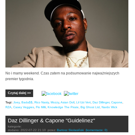
No i mamy weekend. Czas zatem na podsumowanie najważniejszych
premier tygodnia.
Czytaj dalej >>
Tagi:
Joey
,
Bada$$
,
Rico Nasty
,
Mozzy
,
Asian Doll
,
Lil Uzi Vert
,
Daz Dillinger
,
Capone
,
RZA
,
Casey Veggies
,
Flo Milli
,
Knowledge The Pirate
,
Big Ghost Ltd
,
Nardo Wick
Daz Dillinger & Capone "Guidelinez"
kategorie:
dodano:
2022-07-22 21:10
przez:
Bartosz Skolasiński
(komentarze: 0)