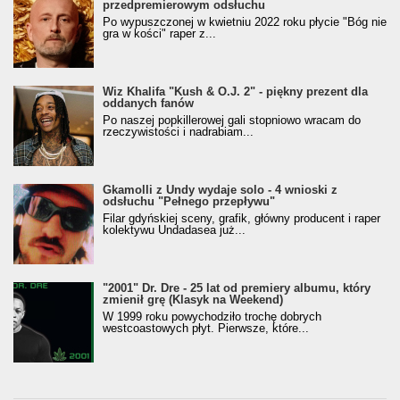
przedpremierowym odsłuchu
Po wypuszczonej w kwietniu 2022 roku płycie "Bóg nie
gra w kości" raper z...
Wiz Khalifa "Kush & O.J. 2" - piękny prezent dla
oddanych fanów
Po naszej popkillerowej gali stopniowo wracam do
rzeczywistości i nadrabiam...
Gkamolli z Undy wydaje solo - 4 wnioski z
odsłuchu "Pełnego przepływu"
Filar gdyńskiej sceny, grafik, główny producent i raper
kolektywu Undadasea już...
"2001" Dr. Dre - 25 lat od premiery albumu, który
zmienił grę (Klasyk na Weekend)
W 1999 roku powychodziło trochę dobrych
westcoastowych płyt. Pierwsze, które...