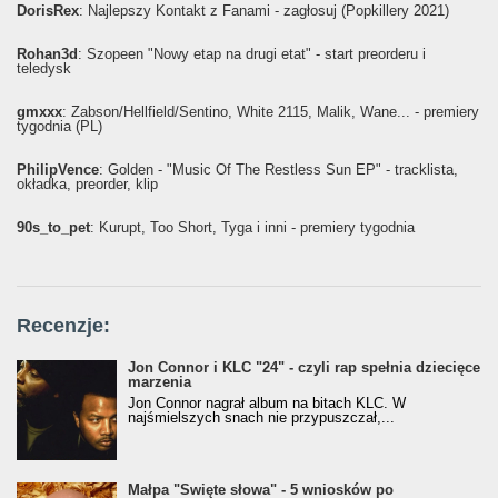
DorisRex
: Najlepszy Kontakt z Fanami - zagłosuj (Popkillery 2021)
Rohan3d
: Szopeen "Nowy etap na drugi etat" - start preorderu i
teledysk
gmxxx
: Żabson/Hellfield/Sentino, White 2115, Malik, Wane... - premiery
tygodnia (PL)
PhilipVence
: Golden - "Music Of The Restless Sun EP" - tracklista,
okładka, preorder, klip
90s_to_pet
: Kurupt, Too Short, Tyga i inni - premiery tygodnia
Recenzje:
Jon Connor i KLC "24" - czyli rap spełnia dziecięce
marzenia
Jon Connor nagrał album na bitach KLC. W
najśmielszych snach nie przypuszczał,...
Małpa "Święte słowa" - 5 wniosków po