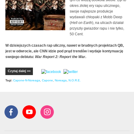
okres złotej ery rapu ulicznego,
swoje najlepsze produkcje
wydawali chłopaki z Mobb Deep
(
Hell on Earth
), na ulicach działał
przyszły gwiazdor rapu i nie tylko,
50 Cent.
W dzisiejszych czasach rap uliczny, nawet w brudnych projektach QB,
jest w odwrocie, ale CNN idzie pod prąd trendów i wydaje kontynuację
swojego debiutu:
War Report 2: Report the War
.
Czytaj dalej >>
Tagi:
Capone-N-Noreaga
,
Capone
,
Noreaga
,
N.O.R.E.