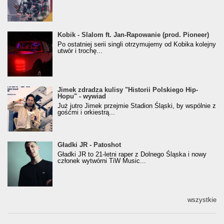
Kobik - Slalom ft. Jan-Rapowanie (prod. Pioneer)
Kobik - Slalom ft. Jan-Rapowanie (prod. Pioneer)
[Official Music Visualiser]
Po ostatniej serii singli otrzymujemy od Kobika kolejny
utwór i trochę...
Jimek zdradza kulisy "Historii Polskiego Hip-
Jimek zdradza kulisy "Historii Polskiego Hip-
Hopu" - wywiad
Hopu" - wywiad
Już jutro Jimek przejmie Stadion Śląski, by wspólnie z
gośćmi i orkiestrą...
Gładki JR - Patoshot
Gładki JR - Patoshot
Gładki JR to 21-letni raper z Dolnego Śląska i nowy
członek wytwórni TiW Music...
wszystkie