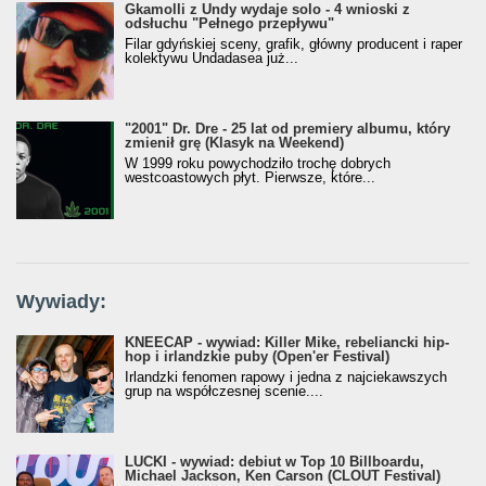
Gkamolli z Undy wydaje solo - 4 wnioski z
odsłuchu "Pełnego przepływu"
Filar gdyńskiej sceny, grafik, główny producent i raper
kolektywu Undadasea już...
"2001" Dr. Dre - 25 lat od premiery albumu, który
zmienił grę (Klasyk na Weekend)
W 1999 roku powychodziło trochę dobrych
westcoastowych płyt. Pierwsze, które...
Wywiady:
KNEECAP - wywiad: Killer Mike, rebeliancki hip-
hop i irlandzkie puby (Open'er Festival)
Irlandzki fenomen rapowy i jedna z najciekawszych
grup na współczesnej scenie....
LUCKI - wywiad: debiut w Top 10 Billboardu,
Michael Jackson, Ken Carson (CLOUT Festival)