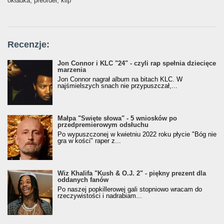
okładka, preorder, klip
Recenzje:
Jon Connor i KLC "24" - czyli rap spełnia dziecięce
marzenia
Jon Connor nagrał album na bitach KLC. W
najśmielszych snach nie przypuszczał,...
Małpa "Święte słowa" - 5 wniosków po
przedpremierowym odsłuchu
Po wypuszczonej w kwietniu 2022 roku płycie "Bóg nie
gra w kości" raper z...
Wiz Khalifa "Kush & O.J. 2" - piękny prezent dla
oddanych fanów
Po naszej popkillerowej gali stopniowo wracam do
rzeczywistości i nadrabiam...