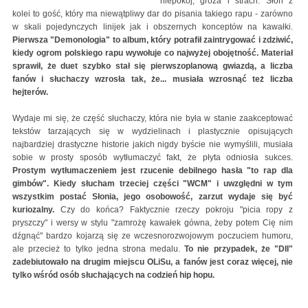
niepokój, groza i strach. Słoń z
kolei to gość, który ma niewątpliwy dar do pisania takiego rapu - zarówno
w skali pojedynczych linijek jak i obszernych konceptów na kawałki.
Pierwsza "Demonologia" to album, który potrafił zaintrygować i zdziwić,
kiedy ogrom polskiego rapu wywołuje co najwyżej obojętność. Materiał
sprawił, że duet szybko stał się pierwszoplanową gwiazdą, a liczba
fanów i słuchaczy wzrosła tak, że... musiała wzrosnąć też liczba
hejterów.
Wydaje mi się, że część słuchaczy, która nie była w stanie zaakceptować
tekstów tarzających się w wydzielinach i plastycznie opisujących
najbardziej drastyczne historie jakich nigdy byście nie wymyślili, musiała
sobie w prosty sposób wytłumaczyć fakt, że płyta odniosła sukces.
Prostym wytłumaczeniem jest rzucenie debilnego hasła "to rap dla
gimbów". Kiedy słucham trzeciej części "WCM" i uwzględni w tym
wszystkim postać Słonia, jego osobowość, zarzut wydaje się być
kuriozalny.
Czy do końca? Faktycznie rzeczy pokroju "picia ropy z
pryszczy" i wersy w stylu "zamrożę kawałek gówna, żeby potem Cię nim
dźgnąć" bardzo kojarzą się ze wczesnorozwojowym poczuciem humoru,
ale przecież to tylko jedna strona medalu.
To nie przypadek, że "DII"
zadebiutowało na drugim miejscu OLiSu, a fanów jest coraz więcej, nie
tylko wśród osób słuchających na codzień hip hopu.