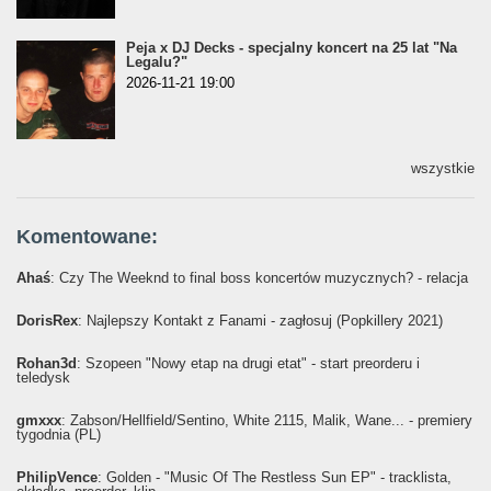
Peja x DJ Decks - specjalny koncert na 25 lat "Na
Legalu?"
2026-11-21 19:00
wszystkie
Komentowane:
Ahaś
: Czy The Weeknd to final boss koncertów muzycznych? - relacja
DorisRex
: Najlepszy Kontakt z Fanami - zagłosuj (Popkillery 2021)
Rohan3d
: Szopeen "Nowy etap na drugi etat" - start preorderu i
teledysk
gmxxx
: Żabson/Hellfield/Sentino, White 2115, Malik, Wane... - premiery
tygodnia (PL)
PhilipVence
: Golden - "Music Of The Restless Sun EP" - tracklista,