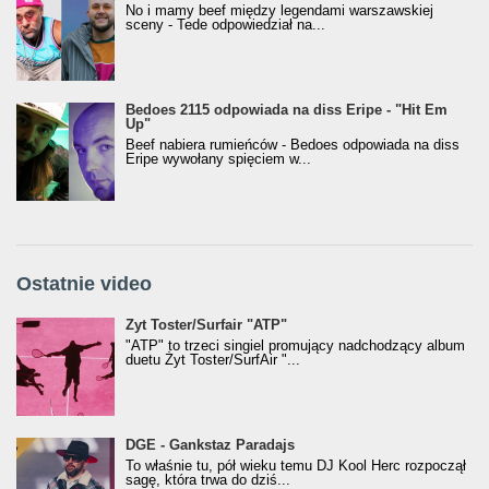
No i mamy beef między legendami warszawskiej
sceny - Tede odpowiedział na...
Bedoes 2115 odpowiada na diss Eripe - "Hit Em
Up"
Beef nabiera rumieńców - Bedoes odpowiada na diss
Eripe wywołany spięciem w...
Ostatnie video
Żyt Toster/SurfAir - ATP VIDEO
Żyt Toster/Surfair "ATP"
"ATP" to trzeci singiel promujący nadchodzący album
duetu Żyt Toster/SurfAir "...
donGURALesko z nagrodą za
DGE - Gankstaz Paradajs
Klasyczny/Trueschoolowy Album Roku
To właśnie tu, pół wieku temu DJ Kool Herc rozpoczął
(Popkillery 2023)
sagę, która trwa do dziś...