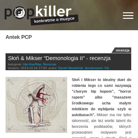
Antek PCP
recenzja
Słoń & Mikser "Demonologia II" - recenzja
kategorie:
Hip-Hop/Rap
,
Recenzje
dodano:
2013-10-18 17:00
przez:
Daniel Wardziński
(komentarze: 53)
Słoń i Mikser to idealny duet do
robienia tego co sami nazywają
"chorym hip hopem", "horror
rapem" albo "masażem
środkowego ucha małym
młotkiem do wybijania szyb w
autobusach".
Mikser ma nie tylko
skłonność, ale też wielki talent do
tworzenia podkładów, których
przewodnim motywem jest