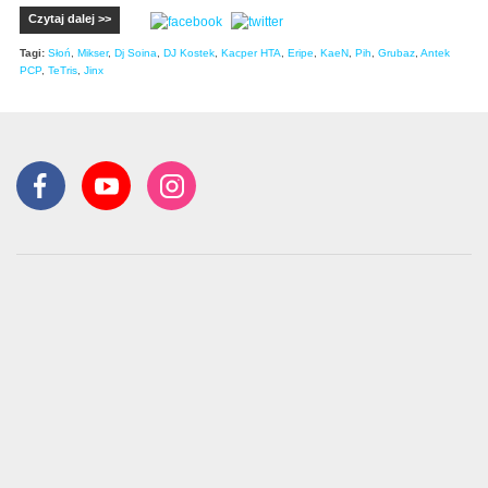
Czytaj dalej >>
Tagi:
Słoń
,
Mikser
,
Dj Soina
,
DJ Kostek
,
Kacper HTA
,
Eripe
,
KaeN
,
Pih
,
Grubaz
,
Antek
PCP
,
TeTris
,
Jinx