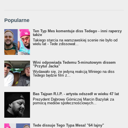
Popularne
Ten Typ Mes komentuje diss Tedego - inni raperzy
także
Takiego starcia na warszawskiej scenie nie było od
wielu lat - Tede zdissował...
Wini odpowiada Tedemu 5-minutowym dissem
"Przytul Jacka"
Wydawało się, że jedyną reakcją Winiego na diss
Tedego będzie film z...
Bas Tajpan R.I.P. - artysta odszedł w wieku 47 lat
Prezydent Dąbrowy Górniczej Marcin Bazylak za
pomocą mediów społecznościowych...
Tede dissuje Tego Typa Mesa! "64 lajny"