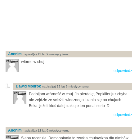
Anonim
napisal(a) 12 lat 9 miesięcy temu:
wtórne w chuj
odpowiedz
Dawid Modrok
napisal(a) 12 lat 9 miesięcy temu:
Podbijam wtórność w chuj. Ja pierdolę, Popkiller juz chyba
nie zejdzie ze ścieżki wiecznego lizania się po chujach.
Beka, jeżeli ktoś dalej traktuje ten portal serio :D
odpowiedz
Anonim
napisal(a) 12 lat 9 miesięcy temu:
Słaba recenzja, Demonologia to zwykła chujowizna dla gimbów,