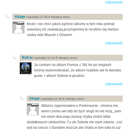
odpowiedz
Akage
napisal(a) 12 lat 9 miesięcy temu:
Może i nie choć jakoś ogólnie albumy w tym roku jednak
zawodzą niż zaskakują,przynajmniej te na które się bardzo
czeka vide Miuosh z Onarem.
odpowiedz
Rafciu
napisal(a) 12 lat 9 miesięcy temu:
Ja czekam na album Poresa z 3W, bo po singlach
można wywnioskować, że album rozjebie ale to kwestia
gustu + album Sokoła w grudniu
odpowiedz
Akage
napisal(a) 12 lat 9 miesięcy temu:
Widzisz zapomniałem o Porkinsonie...cholera nie
wiem czemu ale bity do tych singli mi nie leżą,,,sam
nie wiem dlaczego,muszę chyba zrobić kilka
dodatkowych odsłuchów. Co do Sokoła nie mam zdania...coś
jest na rzeczy z Guralem jeszcze ale chyba w tym roku to już