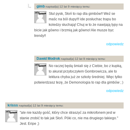
gimb
napisal(a) 12 lat 9 miesięcy temu:
Stul pysk, Słoń to rap dla gimbów!! Weź se
maśc na ból dupy!!! ide posłuchac trapu bo
koledzy słuchają! Chuj w to że nawijają typy na
bicie jak gówno i brzmią jak gówno! Ale musze byc
trendy!!
odpowiedz
Dawid Modrok
napisal(a) 12 lat 9 miesięcy temu:
No raczej będą śmiali się z Ciebie, bo z kupką,
to akurat przytoczyłem Gombrowicza, ale to
lektura chyba już ze szkoły średniej. Więc tylko
potwierdzasz tezę, że Demonologia to rap dla gimbów ; )
odpowiedz
krisss
napisal(a) 12 lat 9 miesięcy temu:
"ale nie każdy gość, który chce straszyć za mikrofonem jest w
stanie zrobić to tak jak Słoń. Póki co, nie ma drugiego takiego."
Jest. Eripe ;)