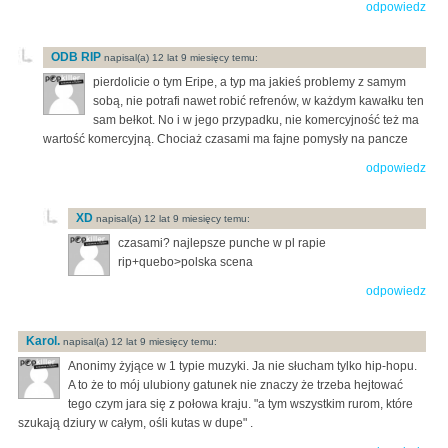
odpowiedz
ODB RIP
napisal(a) 12 lat 9 miesięcy temu:
pierdolicie o tym Eripe, a typ ma jakieś problemy z samym
sobą, nie potrafi nawet robić refrenów, w każdym kawałku ten
sam bełkot. No i w jego przypadku, nie komercyjność też ma
wartość komercyjną. Chociaż czasami ma fajne pomysły na pancze
odpowiedz
XD
napisal(a) 12 lat 9 miesięcy temu:
czasami? najlepsze punche w pl rapie
rip+quebo>polska scena
odpowiedz
Karol.
napisal(a) 12 lat 9 miesięcy temu:
Anonimy żyjące w 1 typie muzyki. Ja nie słucham tylko hip-hopu.
A to że to mój ulubiony gatunek nie znaczy że trzeba hejtować
tego czym jara się z połowa kraju. "a tym wszystkim rurom, które
szukają dziury w całym, ośli kutas w dupe" .