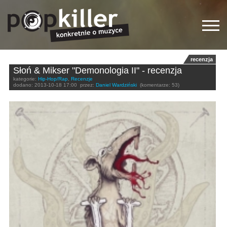
recenzja
Słoń & Mikser "Demonologia II" - recenzja
kategorie:
Hip-Hop/Rap
,
Recenzje
dodano:
2013-10-18 17:00
przez:
Daniel Wardziński
(komentarze: 53)