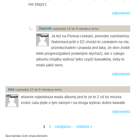
nie zdąży:(
odpowiedz
Jaacek
napisal(a) 12 lat 9 miesięcy temu:
Ja też na Poresa czekam, preorder zamówiony.
Natomiast jeśli o D2 chodzi to czekałem na nie,
przesłuchałem i prawda jest taka, że słon zrobił
lekki progress(jakieś podwójne słychać), ale z całego
albumu mógłby wybrać tylko część kawałków, żeby to
miało jakiś sens.
odpowiedz
aaa
napisal(a) 12 lat 9 miesięcy temu:
wlasnie najwieksza wada albumy jest to ze to 2 cd bo mozna
zrobic cala plyte o tym samym i na druga wybrac dobre kawałki
odpowiedz
1
2
następna ›
ostatnia »
Strony
Nazwisko lub pseudonim