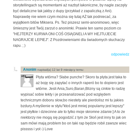
storytellingach są momentami aż nazbyt lakoniczne, by nagle zaczęły
być detaliczne tak jakby z dupy (przykład z zapaliczką z Ani).
Naprawdę nie wiem czym można się tutaj AŻ tak podniecać, za
wyjątkiem bitów Miksera. Ps. Też piszesz semi-anonimowo, więc
śmieszny jest Twój zarzut o anonimki. Prawie ten samo poziom co
"HEJTERZY KURWA ONI COŚ OSIĄGNELI A WY HEJTUJECIE
NAGRAJCIE LEPIEJ". Z Pozdrowieniami dla świadomych słuchaczy
rapu. ; )
odpowiedz
Anonim
napisal(a) 12 lat 9 miesięcy temu:
Płyta wtórna? Słabe punche? Skoro ta płyta jest taka to
aż boję się zapytać o innych raperó bo to dopiero jest
wtórne. Jesli Ania,Suro,Baran,Blizny są cinkie to radzę
wypisać sobie tekty i je przeanalizować pod względem
technicznym doboru słow,bo niestety ale pierdolisz mi tu jakies
bzdury.A myślenie w stylu"ktoś jest mniej popularny jest lepszy"
jest płytkie i dziecinne ale to tylko moje skromne zdanie:] A to że
niektorzy nie mogą się.pogodzić z tym że Słoń jest inny to jak on
sam mówi mają problem bo on taki rap będzie robił zawsze wiec
pisssss i yoł:-) Love