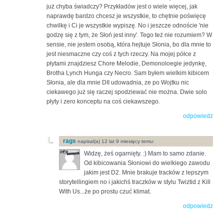
już chyba świadczy? Przykładów jest o wiele więcej, jak
naprawdę bardzo chcesz je wszystkie, to chętnie poświęcę
chwilkę i Ci je wszystkie wypiszę. No i jeszcze odnoście 'nie
godzę się z tym, że Słoń jest inny'. Tego też nie rozumiem? W
sensie, nie jestem osobą, która hejtuje Słonia, bo dla mnie to
jest niesmaczne czy coś z tych rzeczy. Na mojej półce z
płytami znajdziesz Chore Melodie, Demonoloegie jedynkę,
Brotha Lynch Hunga czy Necro. Sam byłem wielkim kibicem
Słonia, ale dla mnie DII udowadnia, ze po Wojtku nic
ciekawego już się raczej spodziewać nie można. Dwie solo
płyty i zero konceptu na coś ciekawszego.
odpowiedz
rags
napisal(a) 12 lat 9 miesięcy temu:
Widzę, żeś ogarnięty. :) Mam to samo zdanie.
Od kibicowania Słoniowi do wielkiego zawodu
jakim jest D2. Mnie brakuje tracków z lepszym
storytellingiem no i jakichś traczków w stylu Twiztid z Kill
With Us...że po prostu czuć klimat.
odpowiedz