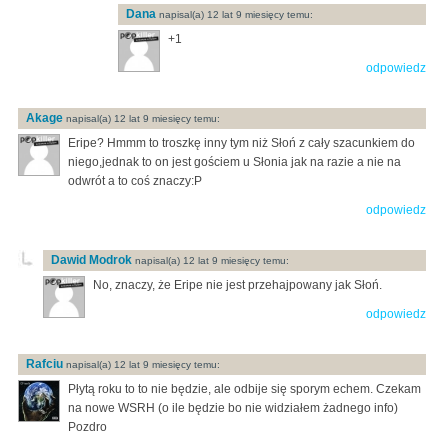
Dana
napisal(a) 12 lat 9 miesięcy temu:
+1
odpowiedz
Akage
napisal(a) 12 lat 9 miesięcy temu:
Eripe? Hmmm to troszkę inny tym niż Słoń z cały szacunkiem do
niego,jednak to on jest gościem u Słonia jak na razie a nie na
odwrót a to coś znaczy:P
odpowiedz
Dawid Modrok
napisal(a) 12 lat 9 miesięcy temu:
No, znaczy, że Eripe nie jest przehajpowany jak Słoń.
odpowiedz
Rafciu
napisal(a) 12 lat 9 miesięcy temu:
Płytą roku to to nie będzie, ale odbije się sporym echem. Czekam
na nowe WSRH (o ile będzie bo nie widziałem żadnego info)
Pozdro