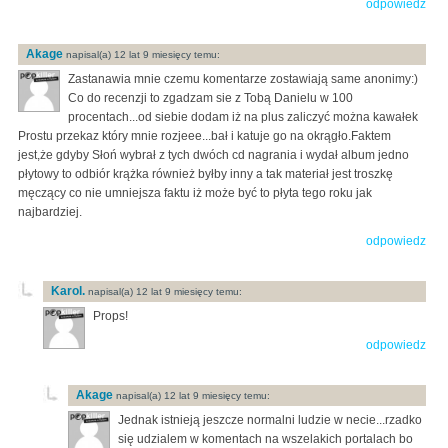
odpowiedz
Akage
napisal(a) 12 lat 9 miesięcy temu:
Zastanawia mnie czemu komentarze zostawiają same anonimy:)
Co do recenzji to zgadzam sie z Tobą Danielu w 100
procentach...od siebie dodam iż na plus zaliczyć można kawałek
Prostu przekaz który mnie rozjeee...bał i katuje go na okrągło.Faktem
jest,że gdyby Słoń wybrał z tych dwóch cd nagrania i wydał album jedno
płytowy to odbiór krążka również byłby inny a tak materiał jest troszkę
męczący co nie umniejsza faktu iż może być to płyta tego roku jak
najbardziej.
odpowiedz
Karol.
napisal(a) 12 lat 9 miesięcy temu:
Props!
odpowiedz
Akage
napisal(a) 12 lat 9 miesięcy temu:
Jednak istnieją jeszcze normalni ludzie w necie...rzadko
się udzialem w komentach na wszelakich portalach bo