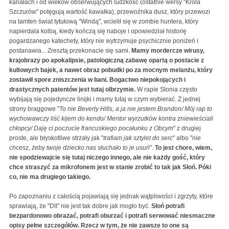
kanałach i od wieków obserwujących ludzkość (ostatnie wersy "Króla
Szczurów" potęgują wartość kawałka), przewoźnika dusz, który przewozi
na tamten świat tytułową "Windą", wcielił się w zombie huntera, który
napierdala kolbą, kiedy kończą się naboje i opowiedział historię
pogardzanego katechety, który nie wytrzymuje psychicznie poniżeń i
postanawia... Zresztą przekonacie się sami.
Mamy mordercze wirusy,
krajobrazy po apokalipsie, patologiczną zabawę opartą o postacie z
kultowych bajek, a nawet obraz pobudki po za mocnym melanżu, który
zostawił spore zniszczenia w bani. Bogactwo niepokojących i
drastycznych patentów jest tutaj olbrzymie.
W rapie Słonia często
wybijają się pojedyncze linijki i mamy tutaj w czym wybierać. Z jednej
strony braggowe "
To nie Beverly Hills, a ja nie jestem Brandon/ Mój rap to
wychowawczy liść kijem do kendo/ Mentor wyrzutków kontra zniewieściali
chłopcy/ Daję ci poczucie francuskiego pocałunku z Obcym
" z drugiej
proste, ale błyskotliwe strzały jak "
trafiam jak sztylet do serc
" albo "
nie
chcesz, żeby twoje dziecko nas słuchało to je usuń
".
To jest chore, wiem,
nie spodziewajcie się tutaj niczego innego, ale nie każdy gość, który
chce straszyć za mikrofonem jest w stanie zrobić to tak jak Słoń. Póki
co, nie ma drugiego takiego.
Po zapoznaniu z całością pojawiają się jednak wątpliwości i zgrzyty, które
sprawiają, że "DII" nie jest tak dobre jak mogło być.
Słoń potrafi
bezpardonowo obrażać, potrafi oburzać i potrafi serwować niesmaczne
opisy pełne szczegółów. Rzecz w tym, że nie zawsze to one są