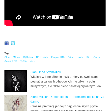
Tagi:
Słoń
Mikser
Dj Soina
DJ Kostek
Kacper HTA
Eripe
KaeN
Pih
Grubaz
Antek PCP
TeTris
Jinx
Słoń - Inna Strona #28
Witajcie w Innej Stronie - cyklu, który pozwoli wam
poznać artystów hip-hopowych nie tylko na polu
muzycznym, ale także nieco bardziej prywatnym i da...
Słoń i Mikser "Demonologia II" - premiera, odsłuchaj za
darmo
Czas na premierę jednej z najgłośniejszych płyt tej
jesieni. "Demonologia II" Słonia i Miksera składa się z