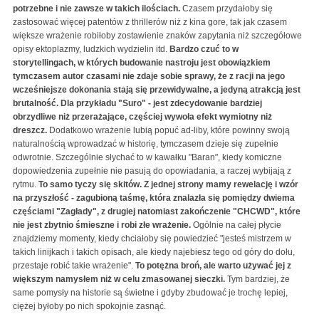
potrzebne i nie zawsze w takich ilościach.
Czasem przydałoby się
zastosować więcej patentów z thrillerów niż z kina gore, tak jak czasem
większe wrażenie robiłoby zostawienie znaków zapytania niż szczegółowe
opisy ektoplazmy, ludzkich wydzielin itd.
Bardzo czuć to w
storytellingach, w których budowanie nastroju jest obowiązkiem
tymczasem autor czasami nie zdaje sobie sprawy, że z racji na jego
wcześniejsze dokonania stają się przewidywalne, a jedyną atrakcją jest
brutalność.
Dla przykładu "Suro" - jest zdecydowanie bardziej
obrzydliwe niż przerażające, częściej wywoła efekt wymiotny niż
dreszcz.
Dodatkowo wrażenie lubią popuć ad-liby, które powinny swoją
naturalnością wprowadzać w historię, tymczasem dzieje się zupełnie
odwrotnie. Szczególnie słychać to w kawałku "Baran", kiedy komiczne
dopowiedzenia zupełnie nie pasują do opowiadania, a raczej wybijają z
rytmu.
To samo tyczy się skitów.
Z jednej strony mamy rewelację i wzór
na przyszłość - zagubioną taśmę, która znalazła się pomiędzy dwiema
częściami "Zagłady", z drugiej natomiast zakończenie "CHCWD", które
nie jest zbytnio śmieszne i robi złe wrażenie.
Ogólnie na całej płycie
znajdziemy momenty, kiedy chciałoby się powiedzieć "jesteś mistrzem w
takich linijkach i takich opisach, ale kiedy najebiesz tego od góry do dołu,
przestaje robić takie wrażenie".
To potężna broń, ale warto używać jej z
większym namysłem niż w celu zmasowanej sieczki.
Tym bardziej, że
same pomysły na historie są świetne i gdyby zbudować je trochę lepiej,
ciężej byłoby po nich spokojnie zasnąć.