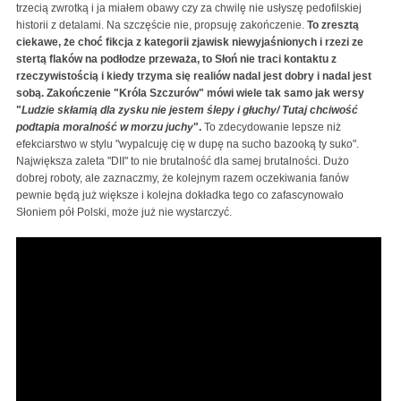
trzecią zwrotką i ja miałem obawy czy za chwilę nie usłyszę pedofilskiej
historii z detalami. Na szczęście nie, propsuję zakończenie.
To zresztą
ciekawe, że choć fikcja z kategorii zjawisk niewyjaśnionych i rzezi ze
stertą flaków na podłodze przeważa, to Słoń nie traci kontaktu z
rzeczywistością i kiedy trzyma się realiów nadal jest dobry i nadal jest
sobą. Zakończenie "Króla Szczurów" mówi wiele tak samo jak wersy
"
Ludzie skłamią dla zysku nie jestem ślepy i głuchy/ Tutaj chciwość
podtapia moralność w morzu juchy
".
To zdecydowanie lepsze niż
efekciarstwo w stylu "wypalcuję cię w dupę na sucho bazooką ty suko".
Największa zaleta "DII" to nie brutalność dla samej brutalności. Dużo
dobrej roboty, ale zaznaczmy, że kolejnym razem oczekiwania fanów
pewnie będą już większe i kolejna dokładka tego co zafascynowało
Słoniem pół Polski, może już nie wystarczyć.