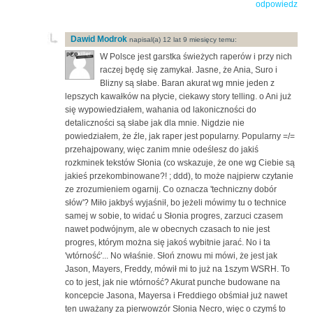
odpowiedz
Dawid Modrok
napisal(a) 12 lat 9 miesięcy temu:
W Polsce jest garstka świeżych raperów i przy nich
raczej będę się zamykał. Jasne, że Ania, Suro i
Blizny są słabe. Baran akurat wg mnie jeden z
lepszych kawałków na płycie, ciekawy story telling. o Ani już
się wypowiedziałem, wahania od lakoniczności do
detaliczności są słabe jak dla mnie. Nigdzie nie
powiedziałem, że źle, jak raper jest popularny. Popularny =/=
przehajpowany, więc zanim mnie odeślesz do jakiś
rozkminek tekstów Słonia (co wskazuje, że one wg Ciebie są
jakieś przekombinowane?! ; ddd), to może najpierw czytanie
ze zrozumieniem ogarnij. Co oznacza 'techniczny dobór
słów'? Miło jakbyś wyjaśnił, bo jeżeli mówimy tu o technice
samej w sobie, to widać u Słonia progres, zarzuci czasem
nawet podwójnym, ale w obecnych czasach to nie jest
progres, którym można się jakoś wybitnie jarać. No i ta
'wtórność'... No właśnie. Słoń znowu mi mówi, że jest jak
Jason, Mayers, Freddy, mówił mi to już na 1szym WSRH. To
co to jest, jak nie wtórność? Akurat punche budowane na
koncepcie Jasona, Mayersa i Freddiego obśmiał już nawet
ten uważany za pierwowzór Słonia Necro, więc o czymś to