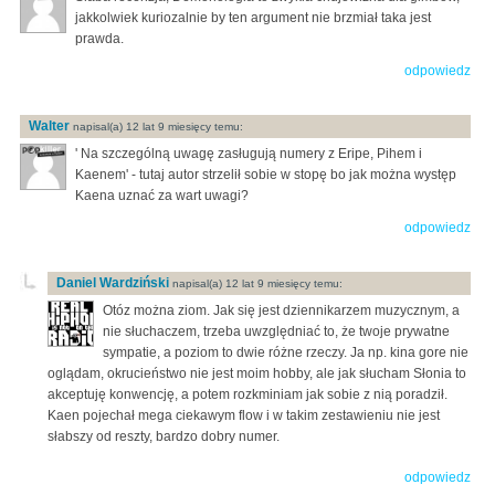
jakkolwiek kuriozalnie by ten argument nie brzmiał taka jest
prawda.
odpowiedz
Walter
napisal(a) 12 lat 9 miesięcy temu:
' Na szczególną uwagę zasługują numery z Eripe, Pihem i
Kaenem' - tutaj autor strzelił sobie w stopę bo jak można występ
Kaena uznać za wart uwagi?
odpowiedz
Daniel Wardziński
napisal(a) 12 lat 9 miesięcy temu:
Otóz można ziom. Jak się jest dziennikarzem muzycznym, a
nie słuchaczem, trzeba uwzględniać to, że twoje prywatne
sympatie, a poziom to dwie różne rzeczy. Ja np. kina gore nie
oglądam, okrucieństwo nie jest moim hobby, ale jak słucham Słonia to
akceptuję konwencję, a potem rozkminiam jak sobie z nią poradził.
Kaen pojechał mega ciekawym flow i w takim zestawieniu nie jest
słabszy od reszty, bardzo dobry numer.
odpowiedz