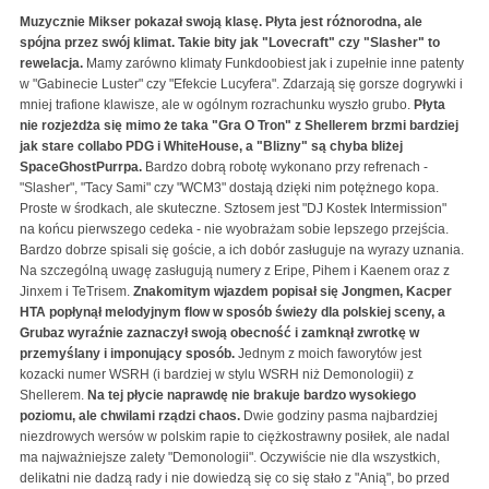
Muzycznie Mikser pokazał swoją klasę. Płyta jest różnorodna, ale
spójna przez swój klimat. Takie bity jak "Lovecraft" czy "Slasher" to
rewelacja.
Mamy zarówno klimaty Funkdoobiest jak i zupełnie inne patenty
w "Gabinecie Luster" czy "Efekcie Lucyfera". Zdarzają się gorsze dogrywki i
mniej trafione klawisze, ale w ogólnym rozrachunku wyszło grubo.
Płyta
nie rozjeżdża się mimo że taka "Gra O Tron" z Shellerem brzmi bardziej
jak stare collabo PDG i WhiteHouse, a "Blizny" są chyba bliżej
SpaceGhostPurrpa.
Bardzo dobrą robotę wykonano przy refrenach -
"Slasher", "Tacy Sami" czy "WCM3" dostają dzięki nim potężnego kopa.
Proste w środkach, ale skuteczne. Sztosem jest "DJ Kostek Intermission"
na końcu pierwszego cedeka - nie wyobrażam sobie lepszego przejścia.
Bardzo dobrze spisali się goście, a ich dobór zasługuje na wyrazy uznania.
Na szczególną uwagę zasługują numery z Eripe, Pihem i Kaenem oraz z
Jinxem i TeTrisem.
Znakomitym wjazdem popisał się Jongmen, Kacper
HTA popłynął melodyjnym flow w sposób świeży dla polskiej sceny, a
Grubaz wyraźnie zaznaczył swoją obecność i zamknął zwrotkę w
przemyślany i imponujący sposób.
Jednym z moich faworytów jest
kozacki numer WSRH (i bardziej w stylu WSRH niż Demonologii) z
Shellerem.
Na tej płycie naprawdę nie brakuje bardzo wysokiego
poziomu, ale chwilami rządzi chaos.
Dwie godziny pasma najbardziej
niezdrowych wersów w polskim rapie to ciężkostrawny posiłek, ale nadal
ma najważniejsze zalety "Demonologii". Oczywiście nie dla wszystkich,
delikatni nie dadzą rady i nie dowiedzą się co się stało z "Anią", bo przed