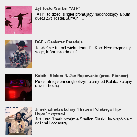
Żyt Toster/SurfAir - ATP VIDEO
Żyt Toster/Surfair "ATP"
"ATP" to trzeci singiel promujący nadchodzący album
duetu Żyt Toster/SurfAir "...
donGURALesko z nagrodą za
DGE - Gankstaz Paradajs
Klasyczny/Trueschoolowy Album Roku
To właśnie tu, pół wieku temu DJ Kool Herc rozpoczął
(Popkillery 2023)
sagę, która trwa do dziś...
Kobik - Slalom ft. Jan-Rapowanie (prod. Pioneer)
Kobik - Slalom ft. Jan-Rapowanie (prod. Pioneer)
[Official Music Visualiser]
Po ostatniej serii singli otrzymujemy od Kobika kolejny
utwór i trochę...
Jimek zdradza kulisy "Historii Polskiego Hip-
Jimek zdradza kulisy "Historii Polskiego Hip-
Hopu" - wywiad
Hopu" - wywiad
Już jutro Jimek przejmie Stadion Śląski, by wspólnie z
gośćmi i orkiestrą...