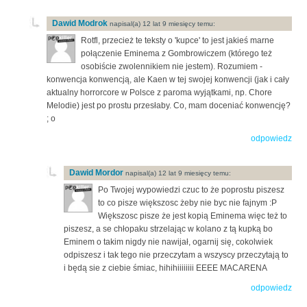
Dawid Modrok
napisal(a) 12 lat 9 miesięcy temu:
Rotfl, przecież te teksty o 'kupce' to jest jakieś marne
połączenie Eminema z Gombrowiczem (którego też
osobiście zwolennikiem nie jestem). Rozumiem -
konwencja konwencją, ale Kaen w tej swojej konwencji (jak i cały
aktualny horrorcore w Polsce z paroma wyjątkami, np. Chore
Melodie) jest po prostu przesłaby. Co, mam doceniać konwencję?
; o
odpowiedz
Dawid Mordor
napisal(a) 12 lat 9 miesięcy temu:
Po Twojej wypowiedzi czuc to że poprostu piszesz
to co pisze większosc żeby nie byc nie fajnym :P
Większosc pisze że jest kopią Eminema więc też to
piszesz, a se chłopaku strzelając w kolano z tą kupką bo
Eminem o takim nigdy nie nawijał, ogarnij się, cokolwiek
odpiszesz i tak tego nie przeczytam a wszyscy przeczytają to
i będą sie z ciebie śmiac, hihihiiiiiiii EEEE MACARENA
odpowiedz