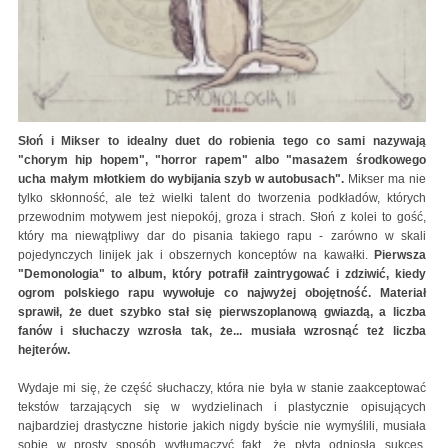
Słoń i Mikser to idealny duet do robienia tego co sami nazywają
"chorym hip hopem", "horror rapem" albo "masażem środkowego
ucha małym młotkiem do wybijania szyb w autobusach".
Mikser ma nie
tylko skłonność, ale też wielki talent do tworzenia podkładów, których
przewodnim motywem jest niepokój, groza i strach. Słoń z kolei to gość,
który ma niewątpliwy dar do pisania takiego rapu - zarówno w skali
pojedynczych linijek jak i obszernych konceptów na kawałki.
Pierwsza
"Demonologia" to album, który potrafił zaintrygować i zdziwić, kiedy
ogrom polskiego rapu wywołuje co najwyżej obojętność. Materiał
sprawił, że duet szybko stał się pierwszoplanową gwiazdą, a liczba
fanów i słuchaczy wzrosła tak, że... musiała wzrosnąć też liczba
hejterów.
Wydaje mi się, że część słuchaczy, która nie była w stanie zaakceptować
tekstów tarzających się w wydzielinach i plastycznie opisujących
najbardziej drastyczne historie jakich nigdy byście nie wymyślili, musiała
sobie w prosty sposób wytłumaczyć fakt, że płyta odniosła sukces.