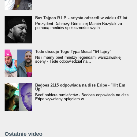
Bas Tajpan R.I.P. - artysta odszedł w wieku 47 lat
Prezydent Dąbrowy Górniczej Marcin Bazylak za
pomocą mediów społecznościowych...
Tede dissuje Tego Typa Mesa! "64 lajny"
No i mamy beef między legendami warszawskiej
sceny - Tede odpowiedział na...
Bedoes 2115 odpowiada na diss Eripe - "Hit Em
Up"
Beef nabiera rumieńców - Bedoes odpowiada na diss
Eripe wywołany spięciem w...
Ostatnie video