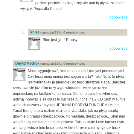
poziom postów jest tragiczny ale pod tą płytką zrobiłem
wyjątek.Props dla Ciebie!
odpowiedz
aniaa
napisal(a) 12 lat 6 miesięcy temu:
Słoń jest git. !! Propsy!!
odpowiedz
Dawid Modrok
napisal(a) 12 lat 9 miesięcy temu:
Masz, sygnuję swój komentarz moimi danymi personalnymi.
Czy teraz moja opinia jest więcej warta? Tak? No to ta płyta
jest wtórna jak ja pierdolę i do tego strasznie słaba. Bardziej
rzeczowo się już kilka razy wypowiadałem, więc tym razem
poprzestanę na krótkim komentarzu. Demonologia II to wtórność,
jedyną innowacją są coraz to suchsze punche, na 2 CD Słoń w sumie
w moich oczach zabłysnął JEDNYM DOBRYM PUNCHEM (Mupet
#anal fisting dobra rozkminka), to chyba słabo jak na płytę opartą
głównie o braggi i dreszczowce. No właśnie, dreszczowce... Słoń imo
w ogóle się nie nadaje do ich pisania. Tak jak takie Love forever było
w miarę świeże (nie to co laska w love forever cnie hyhy), tak teraz
ewidentnie słychać brak większych pomysłów w pisaniu. Opisy na