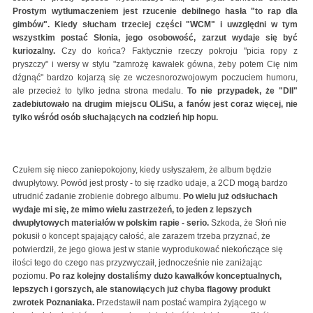
Prostym wytłumaczeniem jest rzucenie debilnego hasła "to rap dla
gimbów". Kiedy słucham trzeciej części "WCM" i uwzględni w tym
wszystkim postać Słonia, jego osobowość, zarzut wydaje się być
kuriozalny.
Czy do końca? Faktycznie rzeczy pokroju "picia ropy z
pryszczy" i wersy w stylu "zamrożę kawałek gówna, żeby potem Cię nim
dźgnąć" bardzo kojarzą się ze wczesnorozwojowym poczuciem humoru,
ale przecież to tylko jedna strona medalu.
To nie przypadek, że "DII"
zadebiutowało na drugim miejscu OLiSu, a fanów jest coraz więcej, nie
tylko wśród osób słuchających na codzień hip hopu.
Czułem się nieco zaniepokojony, kiedy usłyszałem, że album będzie
dwupłytowy. Powód jest prosty - to się rzadko udaje, a 2CD mogą bardzo
utrudnić zadanie zrobienie dobrego albumu.
Po wielu już odsłuchach
wydaje mi się, że mimo wielu zastrzeżeń, to jeden z lepszych
dwupłytowych materiałów w polskim rapie - serio.
Szkoda, że Słoń nie
pokusił o koncept spajający całość, ale zarazem trzeba przyznać, że
potwierdził, że jego głowa jest w stanie wyprodukować niekończące się
ilości tego do czego nas przyzwyczaił, jednocześnie nie zaniżając
poziomu.
Po raz kolejny dostaliśmy dużo kawałków konceptualnych,
lepszych i gorszych, ale stanowiących już chyba flagowy produkt
zwrotek Poznaniaka.
Przedstawił nam postać wampira żyjącego w