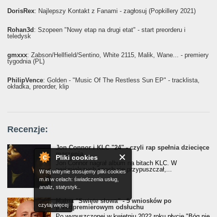
DorisRex
: Najlepszy Kontakt z Fanami - zagłosuj (Popkillery 2021)
Rohan3d
: Szopeen "Nowy etap na drugi etat" - start preorderu i
teledysk
gmxxx
: Żabson/Hellfield/Sentino, White 2115, Malik, Wane... - premiery
tygodnia (PL)
PhilipVence
: Golden - "Music Of The Restless Sun EP" - tracklista,
okładka, preorder, klip
Recenzje:
Jon Connor i KLC "24" - czyli rap spełnia dziecięce
marzenia
Pliki cookies
Jon Connor nagrał album na bitach KLC. W
najśmielszych snach nie przypuszczał,...
W tej witrynie stosujemy pliki cookies
m.in w celach: świadczenia usług,
analiz, statystyk..
Małpa "Święte słowa" - 5 wniosków po
czytaj więcej
przedpremierowym odsłuchu
Po wypuszczonej w kwietniu 2022 roku płycie "Bóg nie