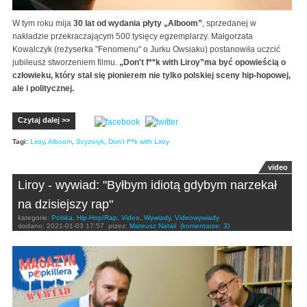
W tym roku mija
30 lat od wydania płyty „Alboom”
, sprzedanej w
nakładzie przekraczającym 500 tysięcy egzemplarzy. Małgorzata
Kowalczyk (reżyserka "Fenomenu" o Jurku Owsiaku) postanowiła uczcić
jubileusz stworzeniem filmu.
„Don't f**k with Liroy”ma być opowieścią o
człowieku, który stał się pionierem nie tylko polskiej sceny hip-hopowej,
ale i politycznej.
Czytaj dalej >>
Tagi:
Liroy
,
Alboom
,
Scyzoryk
,
Don't f**k with Liroy
video
Liroy - wywiad: "Byłbym idiotą gdybym narzekał
na dzisiejszy rap"
kategorie:
Polska
,
Hip-Hop/Rap
,
Video
,
Wywiady
,
Videowywiady
dodano:
2021-01-03 17:57
przez:
Mateusz Natali
(komentarze: 3)