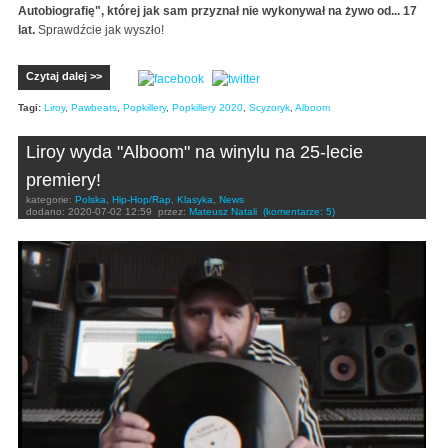
Autobiografię", której jak sam przyznał nie wykonywał na żywo od... 17
lat.
Sprawdźcie jak wyszło!
Czytaj dalej >>
Tagi:
Liroy
,
Pawbeats
,
Popkillery
,
Popkillery 2020
,
Scyzoryk
,
Alboom
Liroy wyda "Alboom" na winylu na 25-lecie
premiery!
kategorie:
Polska
,
Hip-Hop/Rap
,
Klasyka
,
News
dodano:
2020-07-02 12:59
przez:
Mateusz Natali
(komentarze: 5)