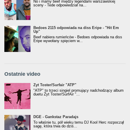
No i mamy beef między legendami warszawskiej
sceny - Tede odpowiedział na...
Bedoes 2115 odpowiada na diss Eripe - "Hit Em
Up"
Beef nabiera rumieńców - Bedoes odpowiada na diss
Eripe wywołany spięciem w...
Ostatnie video
Żyt Toster/SurfAir - ATP VIDEO
Żyt Toster/Surfair "ATP"
"ATP" to trzeci singiel promujący nadchodzący album
duetu Żyt Toster/SurfAir "...
donGURALesko z nagrodą za
DGE - Gankstaz Paradajs
Klasyczny/Trueschoolowy Album Roku
To właśnie tu, pół wieku temu DJ Kool Herc rozpoczął
(Popkillery 2023)
sagę, która trwa do dziś...