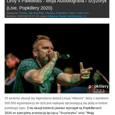
Liroy x Pawbeats - Moja Autobiografia / Scyzoryk
(Live, Popkillery 2020)
kategorie:
Polska
,
Hip-Hop/Rap
,
Klasyka
,
Popkillery
,
Video
,
Video live
dodano:
2020-09-30 17:13
przez:
Mateusz Natali
(komentarze: 1)
25 lat temu ukazał się legendarny debiut Liroya "Alboom", który z wynikiem
500 000 egzemplarzy do dziś jest najlepiej sprzedającą się płytą w historii
polskiego rapu.
Z tej okazji kielecki pionier wystąpił na Popkillerach
2020 ze specjalną aranżacją łączącą "Scyzoryka" oraz "Moją