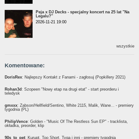
Peja x DJ Decks - specjalny koncert na 25 lat "Na
Legalu?"
2026-11-21 19:00
wszystkie
Komentowane:
DorisRex
: Najlepszy Kontakt z Fanami - zagłosuj (Popkillery 2021)
Rohan3d
: Szopeen "Nowy etap na drugi etat" - start preorderu i
teledysk
gmxxx
: Żabson/Hellfield/Sentino, White 2115, Malik, Wane... - premiery
tygodnia (PL)
PhilipVence
: Golden - "Music Of The Restless Sun EP" - tracklista,
okładka, preorder, klip
90s_to_pet
: Kurupt, Too Short, Tyga i inni - premiery tygodnia