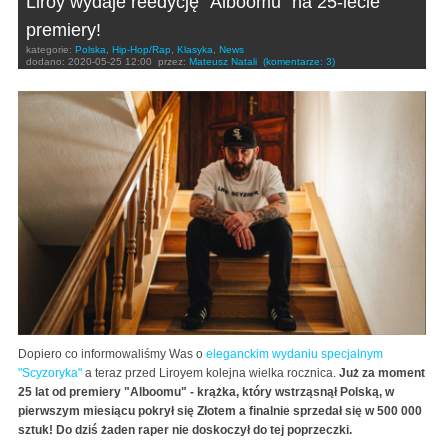
Liroy wydaje reedycję "Alboomu" na 25-lecie
premiery!
kategorie:
Polska
,
Hip-Hop/Rap
,
Klasyka
,
News
dodano:
2020-05-25 12:00
przez:
Mateusz Natali
(komentarze: 3)
Dopiero co informowaliśmy Was o
eleganckim wydaniu specjalnym
"Scyzoryka"
a teraz przed Liroyem kolejna wielka rocznica.
Już za moment
25 lat od premiery "Alboomu" - krążka, który wstrząsnął Polską, w
pierwszym miesiącu pokrył się Złotem a finalnie sprzedał się w 500 000
sztuk! Do dziś żaden raper nie doskoczył do tej poprzeczki.