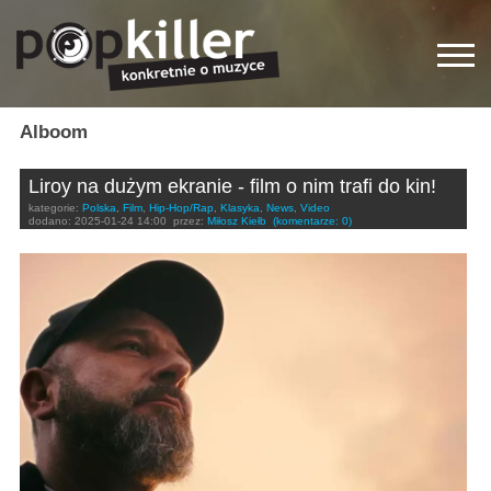
Alboom
Liroy na dużym ekranie - film o nim trafi do kin!
kategorie:
Polska
,
Film
,
Hip-Hop/Rap
,
Klasyka
,
News
,
Video
dodano:
2025-01-24 14:00
przez:
Miłosz Kiełb
(komentarze: 0)