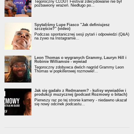
Tegoroczny CLOUT Festival zdecydowanie nie był
pozbawiony wrażeń. Niedługo po...
Spytaliśmy Lupe Fiasco "Jak definiujesz
szczęście?" (video)
Podczas spontanicznej sesji pytań i odpowiedzi (Q&A)
na żywo na Instagramie...
Leon Thomas o wygranych Grammy, Lauryn Hill i
Robinie Williamsie - wywiad
Tegoroczny zdobywca dwóch nagród Grammy Leon
Thomas w popkillerowej rozmowie!...
Jak się gadało z Redmanem? - kulisy wywiadów i
produkcji muzycznej (podcast Rozmowy o bitach)
Pierwszy raz po tej stronie kamery - niedawno ukazał
się nowy odcinek podcastu...