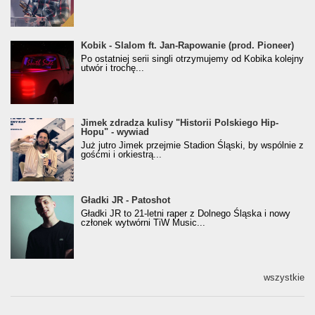
Kobik - Slalom ft. Jan-Rapowanie (prod. Pioneer)
Kobik - Slalom ft. Jan-Rapowanie (prod. Pioneer)
[Official Music Visualiser]
Po ostatniej serii singli otrzymujemy od Kobika kolejny
utwór i trochę...
Jimek zdradza kulisy "Historii Polskiego Hip-
Jimek zdradza kulisy "Historii Polskiego Hip-
Hopu" - wywiad
Hopu" - wywiad
Już jutro Jimek przejmie Stadion Śląski, by wspólnie z
gośćmi i orkiestrą...
Gładki JR - Patoshot
Gładki JR - Patoshot
Gładki JR to 21-letni raper z Dolnego Śląska i nowy
członek wytwórni TiW Music...
wszystkie