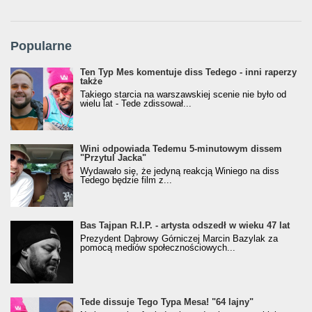
Popularne
Ten Typ Mes komentuje diss Tedego - inni raperzy
także
Takiego starcia na warszawskiej scenie nie było od
wielu lat - Tede zdissował...
Wini odpowiada Tedemu 5-minutowym dissem
"Przytul Jacka"
Wydawało się, że jedyną reakcją Winiego na diss
Tedego będzie film z...
Bas Tajpan R.I.P. - artysta odszedł w wieku 47 lat
Prezydent Dąbrowy Górniczej Marcin Bazylak za
pomocą mediów społecznościowych...
Tede dissuje Tego Typa Mesa! "64 lajny"