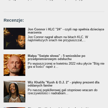
Recenzje:
Jon Connor i KLC "24" - czyli rap spełnia dziecięce
marzenia
Jon Connor nagrał album na bitach KLC. W
najśmielszych snach nie przypuszczał,...
Małpa "Święte słowa" - 5 wniosków po
przedpremierowym odsłuchu
Po wypuszczonej w kwietniu 2022 roku płycie "Bóg nie
gra w kości" raper z...
Wiz Khalifa "Kush & O.J. 2" - piękny prezent dla
oddanych fanów
Po naszej popkillerowej gali stopniowo wracam do
rzeczywistości i nadrabiam...