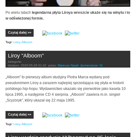
Po wielu latach
legendarna płyta Liroya wreszcie ukaże się na winylu i to
w odświeżonej formie.
Czytaj dalej >>
Tagi:
Liroy
,
Alboom
Liroy "Alboom"
kategorie:
dodano:
2020-05-26 01:42
przez:
Mateusz Natali
(komentarze: 0)
„Alboom” to pierwszy album studyjny Piotra Marca wydany pod
pseudonimem Liroy a zarazem najlepiej sprzedająca się płyta w historii
polskiego hip-hopu. Wydawnictwo ukazało się pierwotnie jako kaseta 10
lipca 1995, a następnie CD 4 sierpnia. „Alboom” zawiera m.in. singiel
„Scyzoryk”, który ukazał się 22 maja 1995.
Czytaj dalej >>
Tagi:
Liroy
,
Alboom