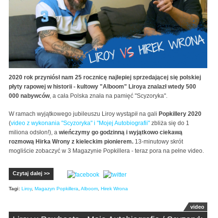
2020 rok przyniósł nam 25 rocznicę najlepiej sprzedającej się polskiej
płyty rapowej w historii - kultowy "Alboom" Liroya znalazł wtedy 500
000 nabywców
, a cała Polska znała na pamięć "Scyzoryka".
W ramach wyjątkowego jubileuszu Liroy wystąpił na gali
Popkillery 2020
(
video z wykonania "Scyzoryka" i "Mojej Autobiografii"
zbliża się do 1
miliona odsłon!), a
wieńczymy go godzinną i wyjątkowo ciekawą
rozmową Hirka Wrony z kieleckim pionierem.
13-minutowy skrót
mogliście zobaczyć w 3 Magazynie Popkillera - teraz pora na pełne video.
Czytaj dalej >>
Tagi:
Liroy
,
Magazyn Popkillera
,
Alboom
,
Hirek Wrona
video