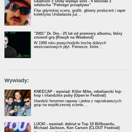
Gkamolli z Undy wydaje solo - 4 wnioski z
odsłuchu "Pełnego przepływu"
Filar gdyńskiej sceny, grafik, główny producent i raper
kolektywu Undadasea już...
"2001" Dr. Dre - 25 lat od premiery albumu, który
zmienił grę (Klasyk na Weekend)
W 1999 roku powychodziło trochę dobrych
westcoastowych płyt. Pierwsze, które...
Wywiady:
KNEECAP - wywiad: Killer Mike, rebeliancki hip-
hop i irlandzkie puby (Open'er Festival)
Irlandzki fenomen rapowy i jedna z najciekawszych
grup na współczesnej scenie....
LUCKI - wywiad: debiut w Top 10 Billboardu,
Michael Jackson, Ken Carson (CLOUT Festival)