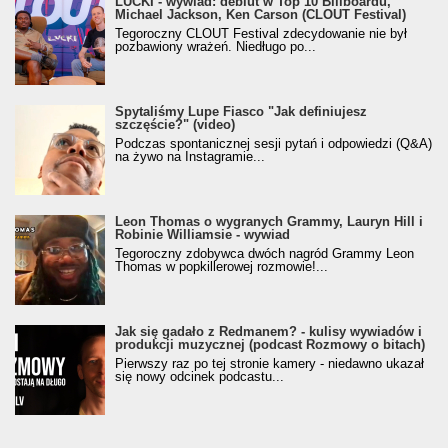
LUCKI - wywiad: debiut w Top 10 Billboardu,
Michael Jackson, Ken Carson (CLOUT Festival)
Tegoroczny CLOUT Festival zdecydowanie nie był
pozbawiony wrażeń. Niedługo po...
Spytaliśmy Lupe Fiasco "Jak definiujesz
szczęście?" (video)
Podczas spontanicznej sesji pytań i odpowiedzi (Q&A)
na żywo na Instagramie...
Leon Thomas o wygranych Grammy, Lauryn Hill i
Robinie Williamsie - wywiad
Tegoroczny zdobywca dwóch nagród Grammy Leon
Thomas w popkillerowej rozmowie!...
Jak się gadało z Redmanem? - kulisy wywiadów i
produkcji muzycznej (podcast Rozmowy o bitach)
Pierwszy raz po tej stronie kamery - niedawno ukazał
się nowy odcinek podcastu...