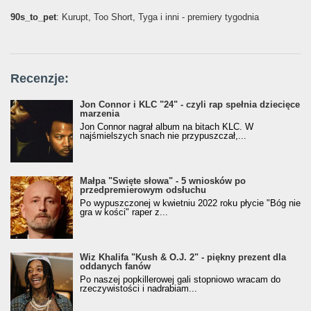
90s_to_pet
: Kurupt, Too Short, Tyga i inni - premiery tygodnia
Recenzje:
Jon Connor i KLC "24" - czyli rap spełnia dziecięce
marzenia
Jon Connor nagrał album na bitach KLC. W
najśmielszych snach nie przypuszczał,...
Małpa "Święte słowa" - 5 wniosków po
przedpremierowym odsłuchu
Po wypuszczonej w kwietniu 2022 roku płycie "Bóg nie
gra w kości" raper z...
Wiz Khalifa "Kush & O.J. 2" - piękny prezent dla
oddanych fanów
Po naszej popkillerowej gali stopniowo wracam do
rzeczywistości i nadrabiam...