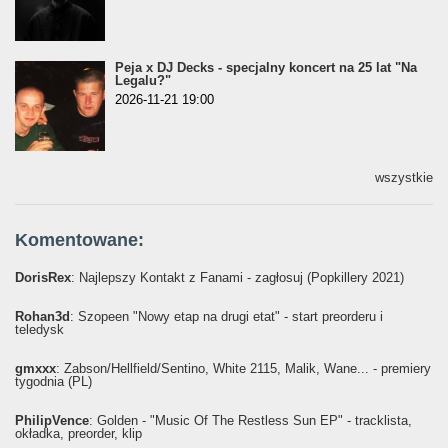
Peja x DJ Decks - specjalny koncert na 25 lat "Na
Legalu?"
2026-11-21 19:00
wszystkie
Komentowane:
DorisRex
: Najlepszy Kontakt z Fanami - zagłosuj (Popkillery 2021)
Rohan3d
: Szopeen "Nowy etap na drugi etat" - start preorderu i
teledysk
gmxxx
: Żabson/Hellfield/Sentino, White 2115, Malik, Wane... - premiery
tygodnia (PL)
PhilipVence
: Golden - "Music Of The Restless Sun EP" - tracklista,
okładka, preorder, klip