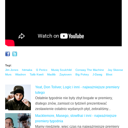
Tagi:
Jim Jones
hitmaka
G Perico
Musiq Soulchild
Conway The Machine
Jay Skeese
Murs
Wiadron
Talib Kweli
Madlib
Zaytoven
Big Pokey
J-Dawg
Blxst
Yeat, Don Toliver, Logic i inni - najważniejsze premiery
lutego
Ostatnie tygodnie nie były zbyt bogate w premiery,
dlatego znów, zamiast co tydzień prezentować
zestawienie ostatnio wydanych płyt, zebraliśmy...
Macklemore, Masego, slowthai i inni - najważniejsze
premiery tygodnia
Mamy niedzielę, więc czas na najważniejsze premiery