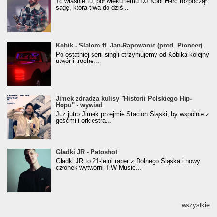
To właśnie tu, pół wieku temu DJ Kool Herc rozpoczął
(Popkillery 2023)
sagę, która trwa do dziś...
Kobik - Slalom ft. Jan-Rapowanie (prod. Pioneer)
Kobik - Slalom ft. Jan-Rapowanie (prod. Pioneer)
[Official Music Visualiser]
Po ostatniej serii singli otrzymujemy od Kobika kolejny
utwór i trochę...
Jimek zdradza kulisy "Historii Polskiego Hip-
Jimek zdradza kulisy "Historii Polskiego Hip-
Hopu" - wywiad
Hopu" - wywiad
Już jutro Jimek przejmie Stadion Śląski, by wspólnie z
gośćmi i orkiestrą...
Gładki JR - Patoshot
Gładki JR - Patoshot
Gładki JR to 21-letni raper z Dolnego Śląska i nowy
członek wytwórni TiW Music...
wszystkie