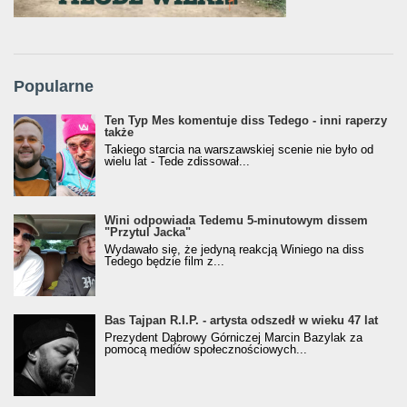
Popularne
Ten Typ Mes komentuje diss Tedego - inni raperzy
także
Takiego starcia na warszawskiej scenie nie było od
wielu lat - Tede zdissował...
Wini odpowiada Tedemu 5-minutowym dissem
"Przytul Jacka"
Wydawało się, że jedyną reakcją Winiego na diss
Tedego będzie film z...
Bas Tajpan R.I.P. - artysta odszedł w wieku 47 lat
Prezydent Dąbrowy Górniczej Marcin Bazylak za
pomocą mediów społecznościowych...