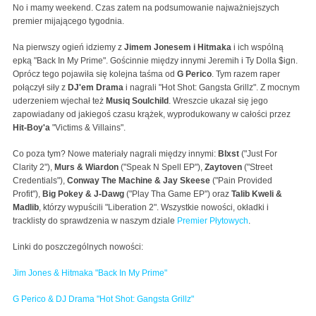
No i mamy weekend. Czas zatem na podsumowanie najważniejszych
premier mijającego tygodnia.
Na pierwszy ogień idziemy z
Jimem Jonesem i Hitmaka
i ich wspólną
epką "Back In My Prime". Gościnnie między innymi Jeremih i Ty Dolla $ign.
Oprócz tego pojawiła się kolejna taśma od
G Perico
. Tym razem raper
połączył siły z
DJ'em Drama
i nagrali "Hot Shot: Gangsta Grillz". Z mocnym
uderzeniem wjechał też
Musiq Soulchild
. Wreszcie ukazał się jego
zapowiadany od jakiegoś czasu krążek, wyprodukowany w całości przez
Hit-Boy'a
"Victims & Villains".
Co poza tym? Nowe materiały nagrali między innymi:
Blxst
("Just For
Clarity 2"),
Murs & Wiardon
("Speak N Spell EP"),
Zaytoven
("Street
Credentials"),
Conway The Machine & Jay Skeese
("Pain Provided
Profit"),
Big Pokey & J-Dawg
("Play Tha Game EP") oraz
Talib Kweli &
Madlib
, którzy wypuścili "Liberation 2". Wszystkie nowości, okładki i
tracklisty do sprawdzenia w naszym dziale
Premier Płytowych
.
Linki do poszczególnych nowości:
Jim Jones & Hitmaka "Back In My Prime"
G Perico & DJ Drama "Hot Shot: Gangsta Grillz"