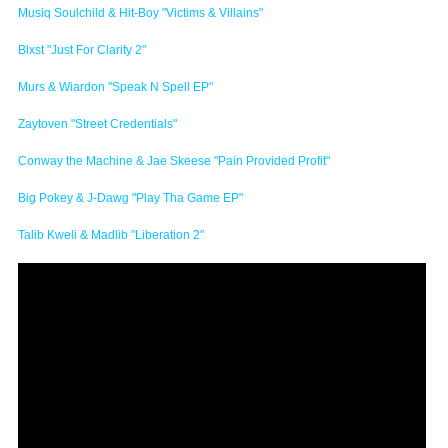
Musiq Soulchild & Hit-Boy "Victims & Villains"
Blxst "Just For Clarity 2"
Murs & Wiardon "Speak N Spell EP"
Zaytoven "Street Credentials"
Conway the Machine & Jae Skeese "Pain Provided Profit"
Big Pokey & J-Dawg "Play Tha Game EP"
Talib Kweli & Madlib "Liberation 2"