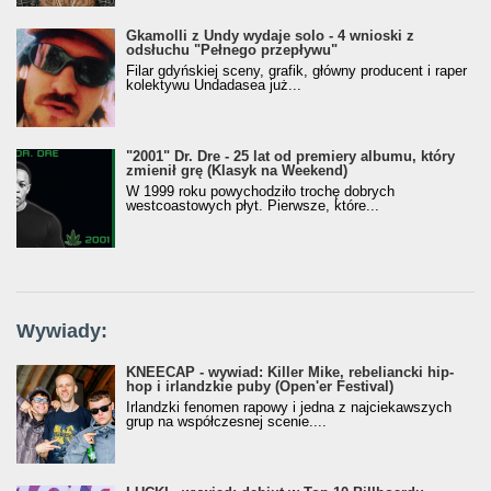
Gkamolli z Undy wydaje solo - 4 wnioski z
odsłuchu "Pełnego przepływu"
Filar gdyńskiej sceny, grafik, główny producent i raper
kolektywu Undadasea już...
"2001" Dr. Dre - 25 lat od premiery albumu, który
zmienił grę (Klasyk na Weekend)
W 1999 roku powychodziło trochę dobrych
westcoastowych płyt. Pierwsze, które...
Wywiady:
KNEECAP - wywiad: Killer Mike, rebeliancki hip-
hop i irlandzkie puby (Open'er Festival)
Irlandzki fenomen rapowy i jedna z najciekawszych
grup na współczesnej scenie....