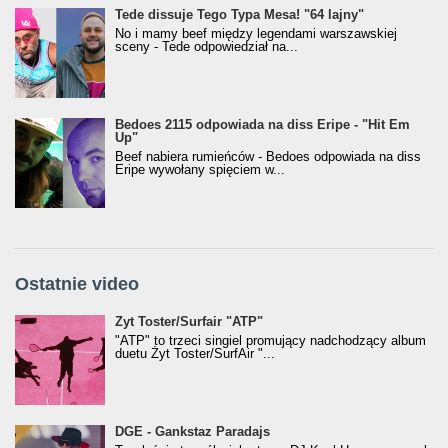
Tede dissuje Tego Typa Mesa! "64 lajny"
No i mamy beef między legendami warszawskiej
sceny - Tede odpowiedział na...
Bedoes 2115 odpowiada na diss Eripe - "Hit Em
Up"
Beef nabiera rumieńców - Bedoes odpowiada na diss
Eripe wywołany spięciem w...
Ostatnie video
Żyt Toster/SurfAir - ATP VIDEO
Żyt Toster/Surfair "ATP"
"ATP" to trzeci singiel promujący nadchodzący album
duetu Żyt Toster/SurfAir "...
donGURALesko z nagrodą za
DGE - Gankstaz Paradajs
Klasyczny/Trueschoolowy Album Roku