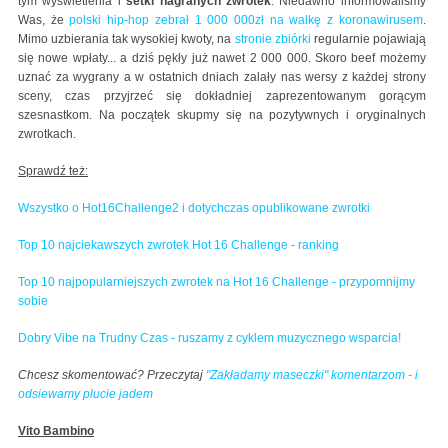
tym wyświetlenia i
setki nagranych zwrotek
. Niedawno informowaliśmy
Was, że
polski hip-hop zebrał 1 000 000zł na walkę z koronawirusem
.
Mimo uzbierania tak wysokiej kwoty, na
stronie zbiórki
regularnie pojawiają
się nowe wpłaty... a dziś pękły już nawet 2 000 000. Skoro beef możemy
uznać za wygrany a w ostatnich dniach zalały nas wersy z każdej strony
sceny, czas przyjrzeć się dokładniej zaprezentowanym gorącym
szesnastkom. Na początek skupmy się na pozytywnych i oryginalnych
zwrotkach.
Sprawdź też:
Wszystko o Hot16Challenge2 i dotychczas opublikowane zwrotki
Top 10 najciekawszych zwrotek Hot 16 Challenge - ranking
Top 10 najpopularniejszych zwrotek na Hot 16 Challenge - przypomnijmy
sobie
Dobry Vibe na Trudny Czas - ruszamy z cyklem muzycznego wsparcia!
Chcesz skomentować? Przeczytaj
"Zakładamy maseczki" komentarzom - i
odsiewamy plucie jadem
Vito Bambino