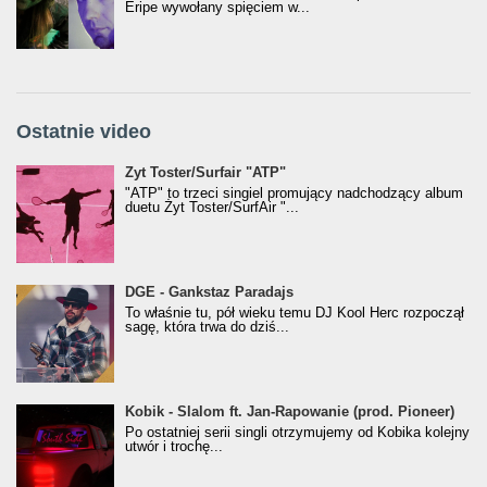
Eripe wywołany spięciem w...
Ostatnie video
Żyt Toster/SurfAir - ATP VIDEO
Żyt Toster/Surfair "ATP"
"ATP" to trzeci singiel promujący nadchodzący album
duetu Żyt Toster/SurfAir "...
donGURALesko z nagrodą za
DGE - Gankstaz Paradajs
Klasyczny/Trueschoolowy Album Roku
To właśnie tu, pół wieku temu DJ Kool Herc rozpoczął
(Popkillery 2023)
sagę, która trwa do dziś...
Kobik - Slalom ft. Jan-Rapowanie (prod. Pioneer)
Kobik - Slalom ft. Jan-Rapowanie (prod. Pioneer)
[Official Music Visualiser]
Po ostatniej serii singli otrzymujemy od Kobika kolejny
utwór i trochę...