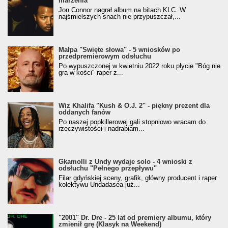
marzenia
Jon Connor nagrał album na bitach KLC. W
najśmielszych snach nie przypuszczał,...
Małpa "Święte słowa" - 5 wniosków po
przedpremierowym odsłuchu
Po wypuszczonej w kwietniu 2022 roku płycie "Bóg nie
gra w kości" raper z...
Wiz Khalifa "Kush & O.J. 2" - piękny prezent dla
oddanych fanów
Po naszej popkillerowej gali stopniowo wracam do
rzeczywistości i nadrabiam...
Gkamolli z Undy wydaje solo - 4 wnioski z
odsłuchu "Pełnego przepływu"
Filar gdyńskiej sceny, grafik, główny producent i raper
kolektywu Undadasea już...
"2001" Dr. Dre - 25 lat od premiery albumu, który
zmienił grę (Klasyk na Weekend)