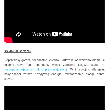
ks. Jakub Bartczak
Poprzednią gorącą szesnastkę księdza Bartczaka odtworzono niemal 4
miliony razy. Ten imponujący wynik zapewnił księdzu status
4.
najpopularniejszej zwrotki z pierwszej edycji
. W 2. edycji challenge'u,
ksiądz-raper zaraża pozytywną energią, równocześnie niosąc dobre
słowo.