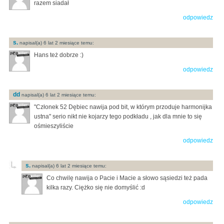
razem siadał
odpowiedz
s.
napisal(a) 6 lat 2 miesiące temu:
Hans też dobrze :)
odpowiedz
dd
napisal(a) 6 lat 2 miesiące temu:
"Członek 52 Dębiec nawija pod bit, w którym przoduje harmonijka
ustna" serio nikt nie kojarzy tego podkładu , jak dla mnie to się
ośmieszyliście
odpowiedz
s.
napisal(a) 6 lat 2 miesiące temu:
Co chwilę nawija o Pacie i Macie a słowo sąsiedzi też pada
kilka razy. Ciężko się nie domyślić :d
odpowiedz