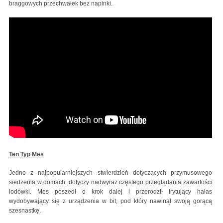
braggowych przechwałek bez napinki.
Ten Typ Mes
Jedno z najpopularniejszych stwierdzień dotyczących przymusowego
siedzenia w domach, dotyczy nadwyraz częstego przeglądania zawartości
lodówki. Mes poszedł o krok dalej i przerodził irytujący hałas
wydobywający się z urządzenia w bit, pod który nawinął swoją gorącą
szesnastkę.