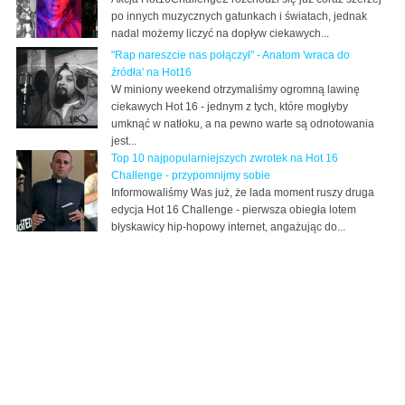
po innych muzycznych gatunkach i światach, jednak
nadal możemy liczyć na dopływ ciekawych...
"Rap nareszcie nas połączył" - Anatom 'wraca do
źródła' na Hot16
W miniony weekend otrzymaliśmy ogromną lawinę
ciekawych Hot 16 - jednym z tych, które mogłyby
umknąć w natłoku, a na pewno warte są odnotowania
jest...
Top 10 najpopularniejszych zwrotek na Hot 16
Challenge - przypomnijmy sobie
Informowaliśmy Was już, że lada moment ruszy druga
edycja Hot 16 Challenge - pierwsza obiegła lotem
błyskawicy hip-hopowy internet, angażując do...