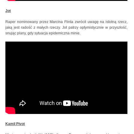
Jot
Raper nominowany przez Marcina Flinta zwrócił uwagę na istotną rzecz,
jaką jest radość z małych rzeczy. Jot patrzy optymistycznie w przyszłość,
snując plany, gdy sytuacja epidemiczna minie.
Kamil Pivot