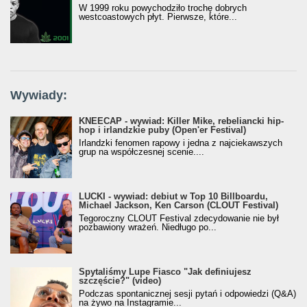
W 1999 roku powychodziło trochę dobrych
westcoastowych płyt. Pierwsze, które...
Wywiady:
KNEECAP - wywiad: Killer Mike, rebeliancki hip-
hop i irlandzkie puby (Open'er Festival)
Irlandzki fenomen rapowy i jedna z najciekawszych
grup na współczesnej scenie....
LUCKI - wywiad: debiut w Top 10 Billboardu,
Michael Jackson, Ken Carson (CLOUT Festival)
Tegoroczny CLOUT Festival zdecydowanie nie był
pozbawiony wrażeń. Niedługo po...
Spytaliśmy Lupe Fiasco "Jak definiujesz
szczęście?" (video)
Podczas spontanicznej sesji pytań i odpowiedzi (Q&A)
na żywo na Instagramie...