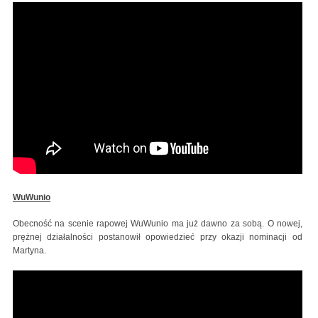
WuWunio
Obecność na scenie rapowej WuWunio ma już dawno za sobą. O nowej,
prężnej działalności postanowił opowiedzieć przy okazji nominacji od
Martyna.