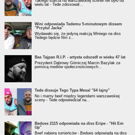
Takiego starcia na warszawskiej scenie nie było od
wielu lat - Tede zdissował...
Wini odpowiada Tedemu 5-minutowym dissem
"Przytul Jacka"
Wydawało się, że jedyną reakcją Winiego na diss
Tedego będzie film z...
Bas Tajpan R.I.P. - artysta odszedł w wieku 47 lat
Prezydent Dąbrowy Górniczej Marcin Bazylak za
pomocą mediów społecznościowych...
Tede dissuje Tego Typa Mesa! "64 lajny"
No i mamy beef między legendami warszawskiej
sceny - Tede odpowiedział na...
Bedoes 2115 odpowiada na diss Eripe - "Hit Em
Up"
Beef nabiera rumieńców - Bedoes odpowiada na diss