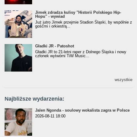
Jimek zdradza kulisy "Historii Polskiego Hip-
Jimek zdradza kulisy "Historii Polskiego Hip-
Hopu" - wywiad
Hopu" - wywiad
Już jutro Jimek przejmie Stadion Śląski, by wspólnie z
gośćmi i orkiestrą...
Gładki JR - Patoshot
Gładki JR - Patoshot
Gładki JR to 21-letni raper z Dolnego Śląska i nowy
członek wytwórni TiW Music...
wszystkie
Najbliższe wydarzenia:
Jalen Ngonda - soulowy wokalista zagra w Polsce
2026-08-11 18:00