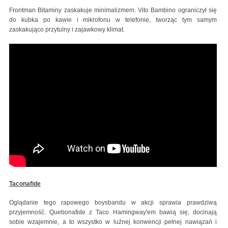
Frontman Bitaminy zaskakuje minimalizmem. Vito Bambino ograniczył się
do kubka po kawie i mikrofonu w telefonie, tworząc tym samym
zaskakująco przytulny i zajawkowy klimat.
Taconafide
Oglądanie tego rapowego boysbandu w akcji sprawia prawdziwą
przyjemność. Quebonafide z Taco Hamingway'em bawią się, docinają
sobie wzajemnie, a to wszystko w luźnej konwencji pełnej nawiązań i