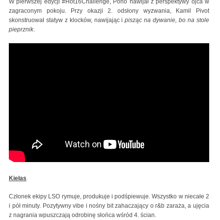
W pierwszej edycji #Hot16Challenge, Pono nawijał z perspektywy ojca w
zagraconym pokoju. Przy okazji 2. odsłony wyzwania, Kamil Pivot
skonstruował statyw z klocków, nawijając i
pisząc na dywanie, bo na stole
pieprznik
.
Kiełas
Członek ekipy LSO rymuje, produkuje i podśpiewuje. Wszystko w niecałe 2
i pół minuty. Pozytywny vibe i nośny bit zahaczający o r&b zaraża, a ujęcia
z nagrania wpuszczają odrobinę słońca wśród 4. ścian.