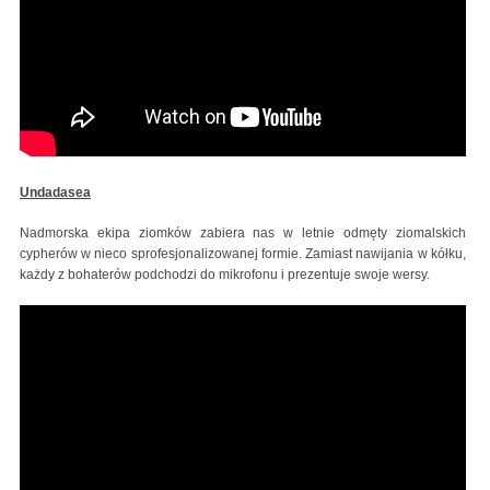
Undadasea
Nadmorska ekipa ziomków zabiera nas w letnie odmęty ziomalskich
cypherów w nieco sprofesjonalizowanej formie. Zamiast nawijania w kółku,
każdy z bohaterów podchodzi do mikrofonu i prezentuje swoje wersy.