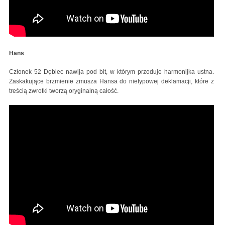
Hans
Członek 52 Dębiec nawija pod bit, w którym przoduje harmonijka ustna.
Zaskakujące brzmienie zmusza Hansa do nietypowej deklamacji, które z
treścią zwrotki tworzą oryginalną całość.