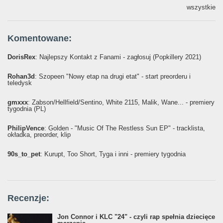
wszystkie
Komentowane:
DorisRex
: Najlepszy Kontakt z Fanami - zagłosuj (Popkillery 2021)
Rohan3d
: Szopeen "Nowy etap na drugi etat" - start preorderu i
teledysk
gmxxx
: Żabson/Hellfield/Sentino, White 2115, Malik, Wane... - premiery
tygodnia (PL)
PhilipVence
: Golden - "Music Of The Restless Sun EP" - tracklista,
okładka, preorder, klip
90s_to_pet
: Kurupt, Too Short, Tyga i inni - premiery tygodnia
Recenzje:
Jon Connor i KLC "24" - czyli rap spełnia dziecięce