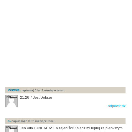
Pewnie
napisal(a) 6 lat 2 miesiące temu:
21:26 7 Jest Dobrze
odpowiedz
s.
napisal(a) 6 lat 2 miesiące temu:
Ten Vito i UNDADASEA zajebiści! Ksiądz mi lepiej za pierwszym