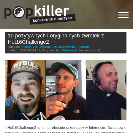
10 pozytywnych i oryginalnych zwrotek z
Hot16Challenge2
kategorie:
Polska
,
Hip-Hop/Rap
,
Hot16Challenge2
,
Rankingi
dodano:
2020-05-14 18:00
przez:
Igor Wiśniewski
(komentarze: 6)
#Hot16Challenge2 to temat obecnie przodujący w Internecie. Świadczą o