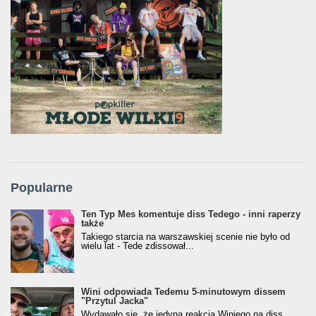
Popularne
Ten Typ Mes komentuje diss Tedego - inni raperzy
także
Takiego starcia na warszawskiej scenie nie było od
wielu lat - Tede zdissował...
Wini odpowiada Tedemu 5-minutowym dissem
"Przytul Jacka"
Wydawało się, że jedyną reakcją Winiego na diss