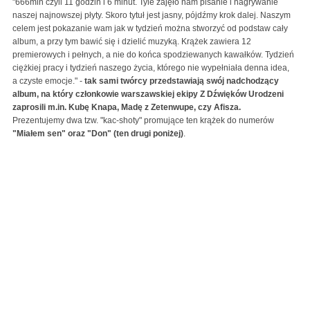
"666min czyli 11 godzin i 6 minut. Tyle zajęło nam pisanie i nagrywanie
naszej najnowszej płyty. Skoro tytuł jest jasny, pójdźmy krok dalej. Naszym
celem jest pokazanie wam jak w tydzień można stworzyć od podstaw cały
album, a przy tym bawić się i dzielić muzyką. Krążek zawiera 12
premierowych i pełnych, a nie do końca spodziewanych kawałków. Tydzień
ciężkiej pracy i tydzień naszego życia, którego nie wypełniała denna idea,
a czyste emocje." -
tak sami twórcy przedstawiają swój nadchodzący
album, na który członkowie warszawskiej ekipy Z Dźwięków Urodzeni
zaprosili m.in. Kubę Knapa, Madę z Zetenwupe, czy Afisza.
Prezentujemy dwa tzw. "kac-shoty" promujące ten krążek do numerów
"Miałem sen" oraz "Don" (ten drugi poniżej)
.