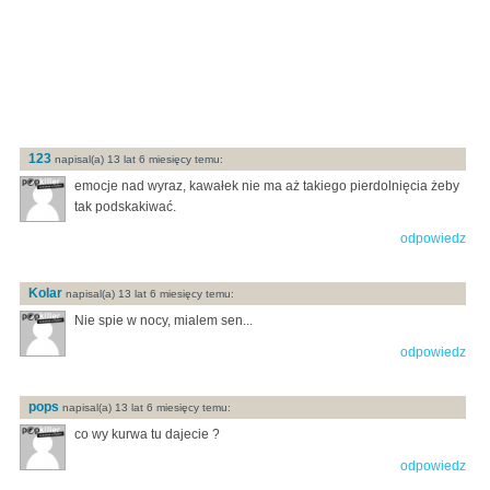
123
napisal(a) 13 lat 6 miesięcy temu:
emocje nad wyraz, kawałek nie ma aż takiego pierdolnięcia żeby
tak podskakiwać.
odpowiedz
Kolar
napisal(a) 13 lat 6 miesięcy temu:
Nie spie w nocy, mialem sen...
odpowiedz
pops
napisal(a) 13 lat 6 miesięcy temu:
co wy kurwa tu dajecie ?
odpowiedz