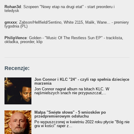
Rohan3d
: Szopeen "Nowy etap na drugi etat" - start preorderu i
teledysk
gmxxx
: Żabson/Hellfield/Sentino, White 2115, Malik, Wane... - premiery
tygodnia (PL)
PhilipVence
: Golden - "Music Of The Restless Sun EP" - tracklista,
okładka, preorder, klip
Recenzje:
Jon Connor i KLC "24" - czyli rap spełnia dziecięce
marzenia
Jon Connor nagrał album na bitach KLC. W
najśmielszych snach nie przypuszczał,...
Małpa "Święte słowa" - 5 wniosków po
przedpremierowym odsłuchu
Po wypuszczonej w kwietniu 2022 roku płycie "Bóg nie
gra w kości" raper z...