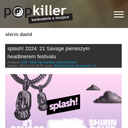
shirin david
splash! 2024: 21 Savage pierwszym
headlinerem festivalu
kategorie:
USA
,
Świat
,
Hip-Hop/Rap
,
Splash Festival
dodano:
2023-12-15 18:52
przez:
Michał Kubacki
(komentarze: 0)