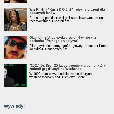
Wiz Khalifa "Kush & O.J. 2" - piękny prezent dla
oddanych fanów
Po naszej popkillerowej gali stopniowo wracam do
rzeczywistości i nadrabiam...
Gkamolli z Undy wydaje solo - 4 wnioski z
odsłuchu "Pełnego przepływu"
Filar gdyńskiej sceny, grafik, główny producent i raper
kolektywu Undadasea już...
"2001" Dr. Dre - 25 lat od premiery albumu, który
zmienił grę (Klasyk na Weekend)
W 1999 roku powychodziło trochę dobrych
westcoastowych płyt. Pierwsze, które...
Wywiady: