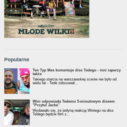
Popularne
Ten Typ Mes komentuje diss Tedego - inni raperzy
także
Takiego starcia na warszawskiej scenie nie było od
wielu lat - Tede zdissował...
Wini odpowiada Tedemu 5-minutowym dissem
"Przytul Jacka"
Wydawało się, że jedyną reakcją Winiego na diss
Tedego będzie film z...