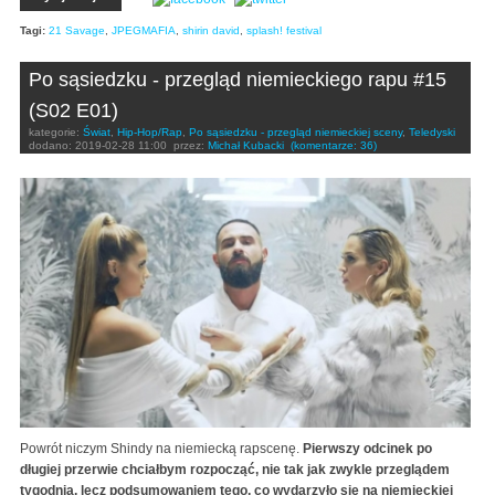
Tagi:
21 Savage
,
JPEGMAFIA
,
shirin david
,
splash! festival
Po sąsiedzku - przegląd niemieckiego rapu #15
(S02 E01)
kategorie:
Świat
,
Hip-Hop/Rap
,
Po sąsiedzku - przegląd niemieckiej sceny
,
Teledyski
dodano:
2019-02-28 11:00
przez:
Michał Kubacki
(komentarze: 36)
Powrót niczym Shindy na niemiecką rapscenę.
Pierwszy odcinek po
długiej przerwie chciałbym rozpocząć, nie tak jak zwykle przeglądem
tygodnia, lecz podsumowaniem tego, co wydarzyło się na niemieckiej