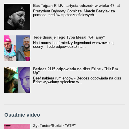
Bas Tajpan R.I.P. - artysta odszedł w wieku 47 lat
Prezydent Dąbrowy Górniczej Marcin Bazylak za
pomocą mediów społecznościowych...
Tede dissuje Tego Typa Mesa! "64 lajny"
No i mamy beef między legendami warszawskiej
sceny - Tede odpowiedział na...
Bedoes 2115 odpowiada na diss Eripe - "Hit Em
Up"
Beef nabiera rumieńców - Bedoes odpowiada na diss
Eripe wywołany spięciem w...
Ostatnie video
Żyt Toster/SurfAir - ATP VIDEO
Żyt Toster/Surfair "ATP"