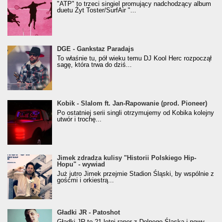
"ATP" to trzeci singiel promujący nadchodzący album
duetu Żyt Toster/SurfAir "...
donGURALesko z nagrodą za
DGE - Gankstaz Paradajs
Klasyczny/Trueschoolowy Album Roku
To właśnie tu, pół wieku temu DJ Kool Herc rozpoczął
(Popkillery 2023)
sagę, która trwa do dziś...
Kobik - Slalom ft. Jan-Rapowanie (prod. Pioneer)
Kobik - Slalom ft. Jan-Rapowanie (prod. Pioneer)
[Official Music Visualiser]
Po ostatniej serii singli otrzymujemy od Kobika kolejny
utwór i trochę...
Jimek zdradza kulisy "Historii Polskiego Hip-
Jimek zdradza kulisy "Historii Polskiego Hip-
Hopu" - wywiad
Hopu" - wywiad
Już jutro Jimek przejmie Stadion Śląski, by wspólnie z
gośćmi i orkiestrą...
Gładki JR - Patoshot
Gładki JR - Patoshot
Gładki JR to 21-letni raper z Dolnego Śląska i nowy