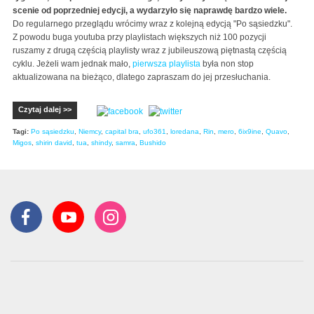
scenie od poprzedniej edycji, a wydarzyło się naprawdę bardzo wiele.
Do regularnego przeglądu wrócimy wraz z kolejną edycją "Po sąsiedzku".
Z powodu buga youtuba przy playlistach większych niż 100 pozycji
ruszamy z drugą częścią playlisty wraz z jubileuszową piętnastą częścią
cyklu. Jeżeli wam jednak mało,
pierwsza playlista
była non stop
aktualizowana na bieżąco, dlatego zapraszam do jej przesłuchania.
Czytaj dalej >>
Tagi:
Po sąsiedzku
,
Niemcy
,
capital bra
,
ufo361
,
loredana
,
Rin
,
mero
,
6ix9ine
,
Quavo
,
Migos
,
shirin david
,
tua
,
shindy
,
samra
,
Bushido