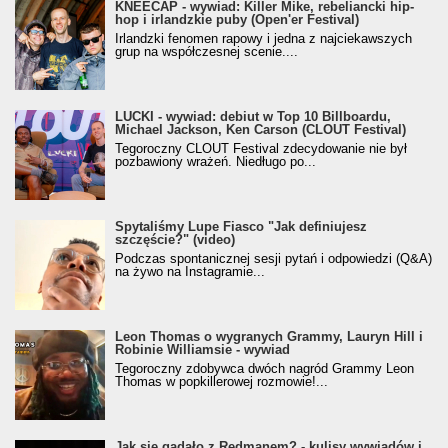
KNEECAP - wywiad: Killer Mike, rebeliancki hip-
hop i irlandzkie puby (Open'er Festival)
Irlandzki fenomen rapowy i jedna z najciekawszych
grup na współczesnej scenie....
LUCKI - wywiad: debiut w Top 10 Billboardu,
Michael Jackson, Ken Carson (CLOUT Festival)
Tegoroczny CLOUT Festival zdecydowanie nie był
pozbawiony wrażeń. Niedługo po...
Spytaliśmy Lupe Fiasco "Jak definiujesz
szczęście?" (video)
Podczas spontanicznej sesji pytań i odpowiedzi (Q&A)
na żywo na Instagramie...
Leon Thomas o wygranych Grammy, Lauryn Hill i
Robinie Williamsie - wywiad
Tegoroczny zdobywca dwóch nagród Grammy Leon
Thomas w popkillerowej rozmowie!...
Jak się gadało z Redmanem? - kulisy wywiadów i