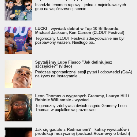
Irlandzki fenomen rapowy i jedna z najciekawszych
grup na współczesnej scenie....
LUCKI - wywiad: debiut w Top 10 Billboardu,
Michael Jackson, Ken Carson (CLOUT Festival)
Tegoroczny CLOUT Festival zdecydowanie nie był
pozbawiony wrażeń. Niedługo po...
Spytaliśmy Lupe Fiasco "Jak definiujesz
szczęście?" (video)
Podczas spontanicznej sesji pytań i odpowiedzi (Q&A)
na żywo na Instagramie...
Leon Thomas o wygranych Grammy, Lauryn Hill i
Robinie Williamsie - wywiad
Tegoroczny zdobywca dwóch nagród Grammy Leon
Thomas w popkillerowej rozmowie!...
Jak się gadało z Redmanem? - kulisy wywiadów i
produkcji muzycznej (podcast Rozmowy o bitach)