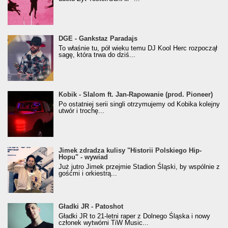
donGURALesko z nagrodą za
DGE - Gankstaz Paradajs
Klasyczny/Trueschoolowy Album Roku
To właśnie tu, pół wieku temu DJ Kool Herc rozpoczął
(Popkillery 2023)
sagę, która trwa do dziś...
Kobik - Slalom ft. Jan-Rapowanie (prod. Pioneer)
Kobik - Slalom ft. Jan-Rapowanie (prod. Pioneer)
[Official Music Visualiser]
Po ostatniej serii singli otrzymujemy od Kobika kolejny
utwór i trochę...
Jimek zdradza kulisy "Historii Polskiego Hip-
Jimek zdradza kulisy "Historii Polskiego Hip-
Hopu" - wywiad
Hopu" - wywiad
Już jutro Jimek przejmie Stadion Śląski, by wspólnie z
gośćmi i orkiestrą...
Gładki JR - Patoshot
Gładki JR - Patoshot
Gładki JR to 21-letni raper z Dolnego Śląska i nowy
członek wytwórni TiW Music...