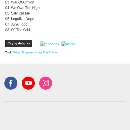
03. War Of Attrition
04. We Own The Night
05. Silly Old Me
06. Legalize Dope
07. Junk Food
08. Off The Grid
Czytaj dalej >>
Tagi:
Guilty Simpson
,
Kong The Artisan