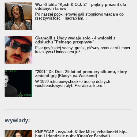
Wiz Khalifa "Kush & O.J. 2" - piękny prezent dla
oddanych fanów
Po naszej popkillerowej gali stopniowo wracam do
rzeczywistości i nadrabiam...
Gkamolli z Undy wydaje solo - 4 wnioski z
odsłuchu "Pełnego przepływu"
Filar gdyńskiej sceny, grafik, główny producent i raper
kolektywu Undadasea już...
"2001" Dr. Dre - 25 lat od premiery albumu, który
zmienił grę (Klasyk na Weekend)
W 1999 roku powychodziło trochę dobrych
westcoastowych płyt. Pierwsze, które...
Wywiady:
KNEECAP - wywiad: Killer Mike, rebeliancki hip-
hop i irlandzkie puby (Open'er Festival)