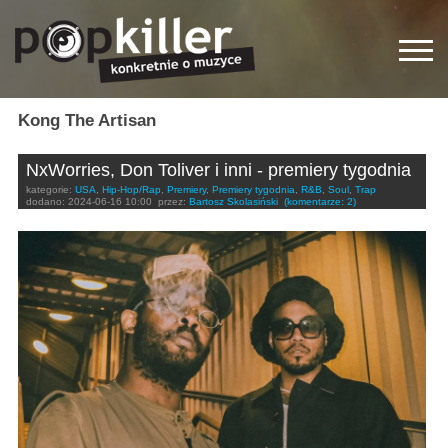
Kong The Artisan
NxWorries, Don Toliver i inni - premiery tygodnia
kategorie:
USA
,
Hip-Hop/Rap
,
Premiery
,
Premiery tygodnia
,
R&B
,
Soul
,
Trap
dodano:
2024-06-16 10:00
przez:
Bartosz Skolasiński
(komentarze: 2)