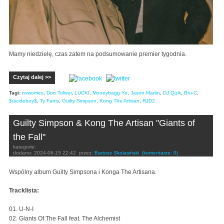
Mamy niedzielę, czas zatem na podsumowanie premier tygodnia.
Czytaj dalej >>
Tagi:
nxworries
,
Don Toliver
,
LUCKI
,
Moneybagg Yo
,
Jason Martin
,
DJ Quik
,
Bru-C
,
$uicideboy$
,
Ty Farris
,
Guilty Simpson
,
Kong The Artisan
,
RJD2
Guilty Simpson & Kong The Artisan "Giants of
the Fall"
kategorie:
dodano:
2024-06-15 22:42
przez:
Bartosz Skolasiński
(komentarze: 0)
Wspólny album Guilty Simpsona i Konga The Artisana.
Tracklista:
01. U-N-I
02. Giants Of The Fall feat. The Alchemist