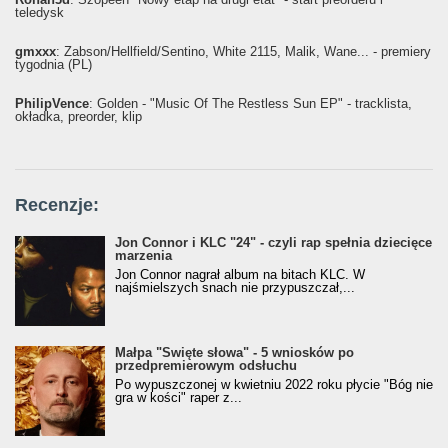
teledysk
gmxxx
: Żabson/Hellfield/Sentino, White 2115, Malik, Wane... - premiery
tygodnia (PL)
PhilipVence
: Golden - "Music Of The Restless Sun EP" - tracklista,
okładka, preorder, klip
Recenzje:
Jon Connor i KLC "24" - czyli rap spełnia dziecięce
marzenia
Jon Connor nagrał album na bitach KLC. W
najśmielszych snach nie przypuszczał,...
Małpa "Święte słowa" - 5 wniosków po
przedpremierowym odsłuchu
Po wypuszczonej w kwietniu 2022 roku płycie "Bóg nie
gra w kości" raper z...