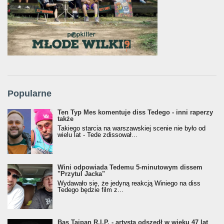
Popularne
Ten Typ Mes komentuje diss Tedego - inni raperzy
także
Takiego starcia na warszawskiej scenie nie było od
wielu lat - Tede zdissował...
Wini odpowiada Tedemu 5-minutowym dissem
"Przytul Jacka"
Wydawało się, że jedyną reakcją Winiego na diss
Tedego będzie film z...
Bas Tajpan R.I.P. - artysta odszedł w wieku 47 lat