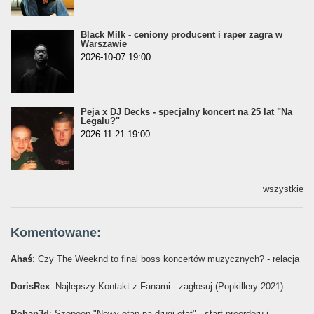
Black Milk - ceniony producent i raper zagra w
Warszawie
2026-10-07 19:00
Peja x DJ Decks - specjalny koncert na 25 lat "Na
Legalu?"
2026-11-21 19:00
wszystkie
Komentowane:
Ahaś
: Czy The Weeknd to final boss koncertów muzycznych? - relacja
DorisRex
: Najlepszy Kontakt z Fanami - zagłosuj (Popkillery 2021)
Rohan3d
: Szopeen "Nowy etap na drugi etat" - start preorderu i