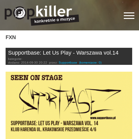
FXN
Supportbase: Let Us Play - Warszawa vol.14
kategorie:
dodano:
2014-09-30 20:22
przez:
Supportbase
(komentarze: 0)