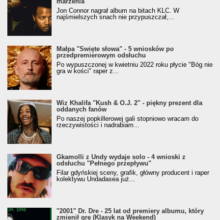
marzenia
Jon Connor nagrał album na bitach KLC. W
najśmielszych snach nie przypuszczał,...
Małpa "Święte słowa" - 5 wniosków po
przedpremierowym odsłuchu
Po wypuszczonej w kwietniu 2022 roku płycie "Bóg nie
gra w kości" raper z...
Wiz Khalifa "Kush & O.J. 2" - piękny prezent dla
oddanych fanów
Po naszej popkillerowej gali stopniowo wracam do
rzeczywistości i nadrabiam...
Gkamolli z Undy wydaje solo - 4 wnioski z
odsłuchu "Pełnego przepływu"
Filar gdyńskiej sceny, grafik, główny producent i raper
kolektywu Undadasea już...
"2001" Dr. Dre - 25 lat od premiery albumu, który
zmienił grę (Klasyk na Weekend)