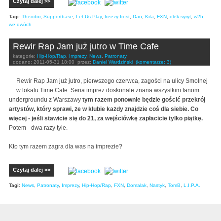
Czytaj dalej >>
Tagi:
Theodor
,
Supportbase
,
Let Us Play
,
freezy frost
,
Dan
,
Kita
,
FXN
,
olek syryt
,
w2h
,
we dwóch
Rewir Rap Jam już jutro w Time Cafe
kategorie:
Hip-Hop/Rap
,
Imprezy
,
News
,
Patronaty
dodano:
2011-05-31 18:00
przez:
Daniel Wardziński
(komentarze: 3)
Rewir Rap Jam już jutro, pierwszego czerwca, zagości na ulicy Smolnej
w lokalu Time Cafe. Seria imprez doskonale znana wszystkim fanom
undergroundu z Warszawy
tym razem ponownie będzie gościć przekrój
artystów, który sprawi, że w klubie każdy znajdzie coś dla siebie. Co
więcej - jeśli stawicie się do 21, za wejściówkę zapłacicie tylko piątkę.
Potem - dwa razy tyle.
Kto tym razem zagra dla was na imprezie?
Czytaj dalej >>
Tagi:
News
,
Patronaty
,
Imprezy
,
Hip-Hop/Rap
,
FXN
,
Domalak
,
Nastyk
,
TomB
,
L.I.P.A.