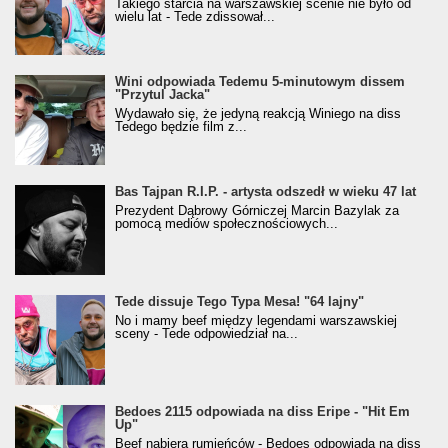
Takiego starcia na warszawskiej scenie nie było od
wielu lat - Tede zdissował...
Wini odpowiada Tedemu 5-minutowym dissem
"Przytul Jacka"
Wydawało się, że jedyną reakcją Winiego na diss
Tedego będzie film z...
Bas Tajpan R.I.P. - artysta odszedł w wieku 47 lat
Prezydent Dąbrowy Górniczej Marcin Bazylak za
pomocą mediów społecznościowych...
Tede dissuje Tego Typa Mesa! "64 lajny"
No i mamy beef między legendami warszawskiej
sceny - Tede odpowiedział na...
Bedoes 2115 odpowiada na diss Eripe - "Hit Em
Up"
Beef nabiera rumieńców - Bedoes odpowiada na diss