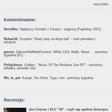
wszystkie
Komentowane:
DorisRex
: Najlepszy Kontakt z Fanami - zagłosuj (Popkillery 2021)
Rohan3d
: Szopeen "Nowy etap na drugi etat" - start preorderu i
teledysk
gmxxx
: Żabson/Hellfield/Sentino, White 2115, Malik, Wane... - premiery
tygodnia (PL)
PhilipVence
: Golden - "Music Of The Restless Sun EP" - tracklista,
okładka, preorder, klip
90s_to_pet
: Kurupt, Too Short, Tyga i inni - premiery tygodnia
Recenzje:
Jon Connor i KLC "24" - czyli rap spełnia dziecięce