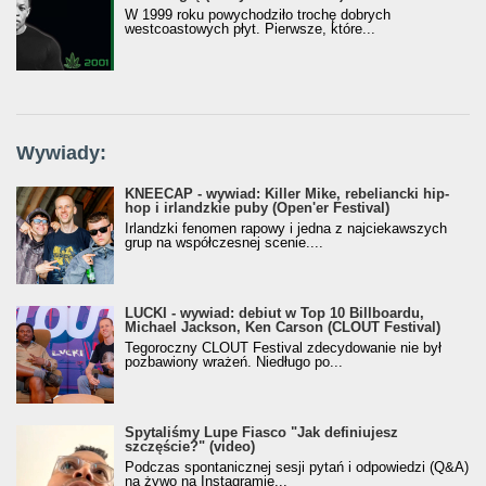
W 1999 roku powychodziło trochę dobrych
westcoastowych płyt. Pierwsze, które...
Wywiady:
KNEECAP - wywiad: Killer Mike, rebeliancki hip-
hop i irlandzkie puby (Open'er Festival)
Irlandzki fenomen rapowy i jedna z najciekawszych
grup na współczesnej scenie....
LUCKI - wywiad: debiut w Top 10 Billboardu,
Michael Jackson, Ken Carson (CLOUT Festival)
Tegoroczny CLOUT Festival zdecydowanie nie był
pozbawiony wrażeń. Niedługo po...
Spytaliśmy Lupe Fiasco "Jak definiujesz
szczęście?" (video)
Podczas spontanicznej sesji pytań i odpowiedzi (Q&A)
na żywo na Instagramie...