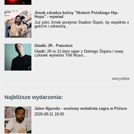
Jimek zdradza kulisy "Historii Polskiego Hip-
Jimek zdradza kulisy "Historii Polskiego Hip-
Hopu" - wywiad
Hopu" - wywiad
Już jutro Jimek przejmie Stadion Śląski, by wspólnie z
gośćmi i orkiestrą...
Gładki JR - Patoshot
Gładki JR - Patoshot
Gładki JR to 21-letni raper z Dolnego Śląska i nowy
członek wytwórni TiW Music...
wszystkie
Najbliższe wydarzenia:
Jalen Ngonda - soulowy wokalista zagra w Polsce
2026-08-11 18:00