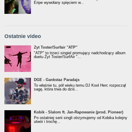
Eripe wywołany spięciem w...
Ostatnie video
Żyt Toster/SurfAir - ATP VIDEO
Żyt Toster/Surfair "ATP"
"ATP" to trzeci singiel promujący nadchodzący album
duetu Żyt Toster/SurfAir "...
donGURALesko z nagrodą za
DGE - Gankstaz Paradajs
Klasyczny/Trueschoolowy Album Roku
To właśnie tu, pół wieku temu DJ Kool Herc rozpoczął
(Popkillery 2023)
sagę, która trwa do dziś...
Kobik - Slalom ft. Jan-Rapowanie (prod. Pioneer)
Kobik - Slalom ft. Jan-Rapowanie (prod. Pioneer)
[Official Music Visualiser]
Po ostatniej serii singli otrzymujemy od Kobika kolejny
utwór i trochę...