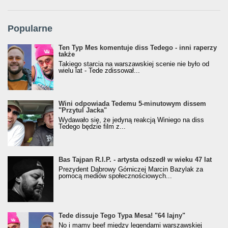
Popularne
Ten Typ Mes komentuje diss Tedego - inni raperzy
także
Takiego starcia na warszawskiej scenie nie było od
wielu lat - Tede zdissował...
Wini odpowiada Tedemu 5-minutowym dissem
"Przytul Jacka"
Wydawało się, że jedyną reakcją Winiego na diss
Tedego będzie film z...
Bas Tajpan R.I.P. - artysta odszedł w wieku 47 lat
Prezydent Dąbrowy Górniczej Marcin Bazylak za
pomocą mediów społecznościowych...
Tede dissuje Tego Typa Mesa! "64 lajny"
No i mamy beef między legendami warszawskiej