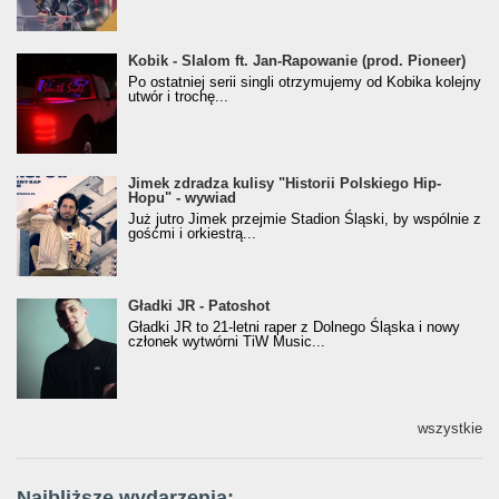
Kobik - Slalom ft. Jan-Rapowanie (prod. Pioneer)
Kobik - Slalom ft. Jan-Rapowanie (prod. Pioneer)
[Official Music Visualiser]
Po ostatniej serii singli otrzymujemy od Kobika kolejny
utwór i trochę...
Jimek zdradza kulisy "Historii Polskiego Hip-
Jimek zdradza kulisy "Historii Polskiego Hip-
Hopu" - wywiad
Hopu" - wywiad
Już jutro Jimek przejmie Stadion Śląski, by wspólnie z
gośćmi i orkiestrą...
Gładki JR - Patoshot
Gładki JR - Patoshot
Gładki JR to 21-letni raper z Dolnego Śląska i nowy
członek wytwórni TiW Music...
wszystkie
Najbliższe wydarzenia: