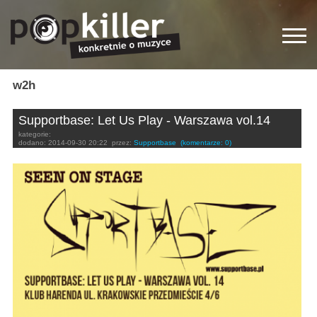
w2h
Supportbase: Let Us Play - Warszawa vol.14
kategorie:
dodano:
2014-09-30 20:22
przez:
Supportbase
(komentarze: 0)