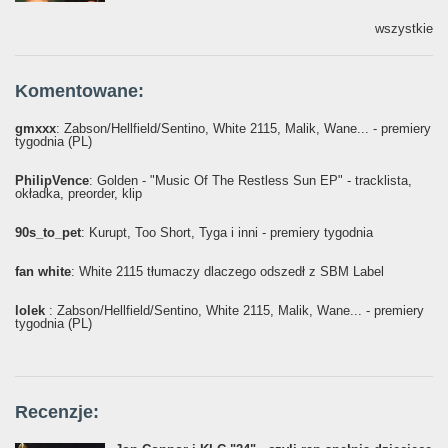
wszystkie
Komentowane:
gmxxx
: Żabson/Hellfield/Sentino, White 2115, Malik, Wane... - premiery
tygodnia (PL)
PhilipVence
: Golden - "Music Of The Restless Sun EP" - tracklista,
okładka, preorder, klip
90s_to_pet
: Kurupt, Too Short, Tyga i inni - premiery tygodnia
fan white
: White 2115 tłumaczy dlaczego odszedł z SBM Label
lolek
: Żabson/Hellfield/Sentino, White 2115, Malik, Wane... - premiery
tygodnia (PL)
Recenzje: