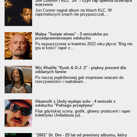
Jon Connor i KLC "24" - czyli rap spełnia dziecięce
marzenia
Jon Connor nagrał album na bitach KLC. W
najśmielszych snach nie przypuszczał,...
Małpa "Święte słowa" - 5 wniosków po
przedpremierowym odsłuchu
Po wypuszczonej w kwietniu 2022 roku płycie "Bóg nie
gra w kości" raper z...
Wiz Khalifa "Kush & O.J. 2" - piękny prezent dla
oddanych fanów
Po naszej popkillerowej gali stopniowo wracam do
rzeczywistości i nadrabiam...
Gkamolli z Undy wydaje solo - 4 wnioski z
odsłuchu "Pełnego przepływu"
Filar gdyńskiej sceny, grafik, główny producent i raper
kolektywu Undadasea już...
"2001" Dr. Dre - 25 lat od premiery albumu, który