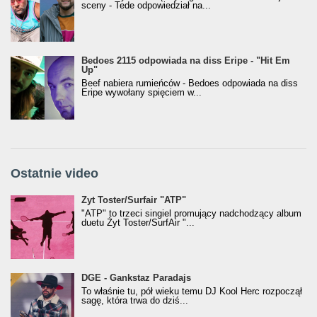
sceny - Tede odpowiedział na...
Bedoes 2115 odpowiada na diss Eripe - "Hit Em
Up"
Beef nabiera rumieńców - Bedoes odpowiada na diss
Eripe wywołany spięciem w...
Ostatnie video
Żyt Toster/SurfAir - ATP VIDEO
Żyt Toster/Surfair "ATP"
"ATP" to trzeci singiel promujący nadchodzący album
duetu Żyt Toster/SurfAir "...
donGURALesko z nagrodą za
DGE - Gankstaz Paradajs
Klasyczny/Trueschoolowy Album Roku
To właśnie tu, pół wieku temu DJ Kool Herc rozpoczął
(Popkillery 2023)
sagę, która trwa do dziś...