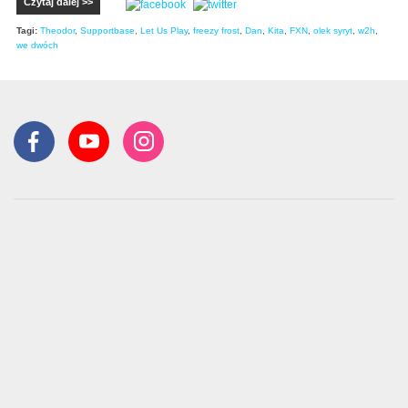
Czytaj dalej >>
Tagi:
Theodor
,
Supportbase
,
Let Us Play
,
freezy frost
,
Dan
,
Kita
,
FXN
,
olek syryt
,
w2h
,
we dwóch