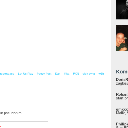
Kom
upportbase
Let Us Play
freezy frost
Dan
Kita
FXN
olek syryt
w2h
DorisR
zagłosu
Rohan
start p
gmxxx
Malik, 
lub pseudonim
Philip
*
Sun EP"