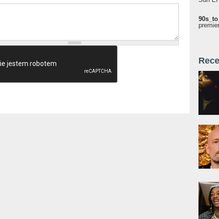
90s_to
premie
Rece