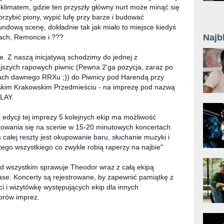
 klimatem, gdzie ten przyszły główny nurt może minąć się
 przybić piony, wypić lufę przy barze i budować
ndową scenę, dokładnie tak jak miało to miejsce kiedyś
Najb
ach, Remoncie i ???
e. Z naszą inicjatywą schodzimy do jednej z
ejszych rapowych piwnic (Pewna 2'ga pozycja, zaraz po
ach dawnego RRXu ;)) do Piwnicy pod Harendą przy
kim Krakowskim Przedmieściu - na imprezę pod nazwą
LAY.
 edycji tej imprezy 5 kolejnych ekip ma możliwość
owania się na scenie w 15-20 minutowych koncertach.
całej reszty jest okupowanie baru, słuchanie muzyki i
 tego wszystkiego co zwykle robią raperzy na najbie"
d wszystkim sprawuje Theodor wraz z całą ekipą
se. Koncerty są rejestrowane, by zapewnić pamiątkę z
ci i wizytówkę występujących ekip dla innych
orów imprez.