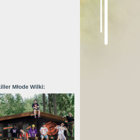
iller Młode Wilki: