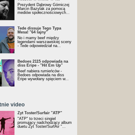
Prezydent Dąbrowy Górniczej
Marcin Bazylak za pomocą
mediów społecznościowych...
Tede dissuje Tego Typa
Mesa! "64 lajny"
No i mamy beef między
legendami warszawskiej sceny
- Tede odpowiedział na...
Bedoes 2115 odpowiada na
diss Eripe - "Hit Em Up"
Beef nabiera rumieńców -
Bedoes odpowiada na diss
Eripe wywołany spięciem w...
tnie video
Toster/SurfAir - ATP VIDEO
Żyt Toster/Surfair "ATP"
"ATP" to trzeci singiel
promujący nadchodzący album
duetu Żyt Toster/SurfAir "...