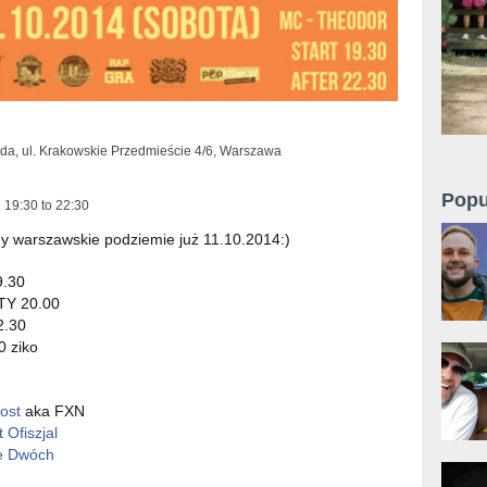
da, ul. Krakowskie Przedmieście 4/6, Warszawa
Popu
1
19:30
to
22:30
y warszawskie podziemie już 11.10.2014:)
.30
Y 20.00
2.30
 ziko
:
ost
aka FXN
 Ofiszjal
e Dwóch