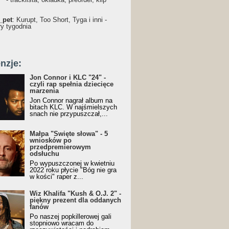
_pet
: Kurupt, Too Short, Tyga i inni -
ry tygodnia
nzje:
Jon Connor i KLC "24" -
czyli rap spełnia dziecięce
marzenia
Jon Connor nagrał album na
bitach KLC. W najśmielszych
snach nie przypuszczał,...
Małpa "Święte słowa" - 5
wniosków po
przedpremierowym
odsłuchu
Po wypuszczonej w kwietniu
2022 roku płycie "Bóg nie gra
w kości" raper z...
Wiz Khalifa "Kush & O.J. 2" -
piękny prezent dla oddanych
fanów
Po naszej popkillerowej gali
stopniowo wracam do