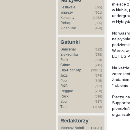
Na żywo
miejsce z
Festiwale
(825)
w klubie,
Imprezy
(601)
undergrou
Koncerty
(1932)
w Hybryd
Relacje
(366)
Video live
(426)
No właśni
najsłynni
Gatunki
podziemi
Dancehall
(122)
Warszaws
Elektronika
(758)
LET US P
Funk
(298)
Grime
(215)
Na każdej
Hip-Hop/Rap
(33181)
zaprezent
Jazz
(374)
Zadaniem 
Pop
(645)
"robienie
R&B
(892)
Reggae
(250)
Rock
Pieczę na
(316)
Soul
(617)
Supportba
Trap
(1173)
przeszłoś
organizat
Redaktorzy
Mateusz Natali
(13671)