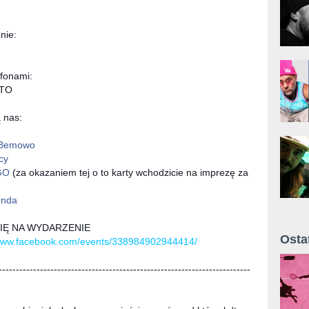
nie:
fonami:
PTO
 nas:
 Bemowo
cy
GO
(za okazaniem tej o to karty wchodzicie na imprezę za
enda
SIĘ NA WYDARZENIE
Osta
/www.facebook.com/events/338984902944414/
Żyt 
-------------------------------------------------------------------------