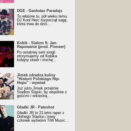
URALesko z nagrodą za
DGE - Gankstaz Paradajs
yczny/Trueschoolowy
To właśnie tu, pół wieku temu
m Roku (Popkillery 2023)
DJ Kool Herc rozpoczął sagę,
która trwa do dziś...
 - Slalom ft. Jan-
Kobik - Slalom ft. Jan-
wanie (prod. Pioneer)
Rapowanie (prod. Pioneer)
cial Music Visualiser]
Po ostatniej serii singli
otrzymujemy od Kobika
kolejny utwór i trochę...
k zdradza kulisy "Historii
Jimek zdradza kulisy
kiego Hip-Hopu" - wywiad
"Historii Polskiego Hip-
Hopu" - wywiad
Już jutro Jimek przejmie
Stadion Śląski, by wspólnie z
gośćmi i orkiestrą...
ki JR - Patoshot
Gładki JR - Patoshot
Gładki JR to 21-letni raper z
Dolnego Śląska i nowy
członek wytwórni TiW Music...