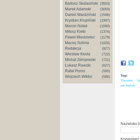
Bartosz Skolasiński
(3553)
Marek Adamski
(3059)
Daniel Wardziński
(2596)
Krystian Krupiński
(1997)
Marcin Natali
(1580)
Miłosz Kiełb
(1374)
Paweł Miedzielec
(1179)
Maciej Sulima
(1026)
Redakcja
(927)
Wiesław Kłoda
(722)
Michał Zdrojewski
(721)
Łukasz Rawski
(627)
Rafał Poros
(590)
Tagi:
Wojciech Wiktor
(586)
Theodor
S
we dwóch
Nazwisko 
Komentarz