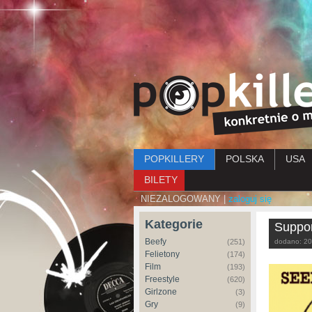
Menu główne
POPKILLERY
POLSKA
USA
BILETY
NIEZALOGOWANY |
zaloguj się
Kategorie
Suppor
Beefy
(251)
dodano:
20
Felietony
(174)
Film
(193)
Freestyle
(620)
Girlzone
(3)
Gry
(9)