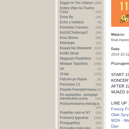
Diggin In The Videos
(269)
Dobry Vibe na Trudny
Czas
(22)
Drive By
(28)
Echo z redakcji
(5)
Freestyle Classics
(29)
Hot16Challenge2
(89)
Miejsce:
Inna Strona
(58)
Klub Haren
Killertape
(11)
Klasyk Na Weekend
(123)
Data:
Krótki Strzał
(56)
2014-10-1
Magazyn Popkillera
(13)
Poznajem
Mixtape Tygodnia
(146)
Oi!
(2)
Ot tak
START 19
(225)
Palcem po Rapie
(6)
KONCERT
Parszywa 13
(25)
AFTER 2
Pisanki Freestyle'owca
(10)
WJAZD 10
Po sąsiedzku - przegląd
niemieckiej sceny
(16)
LINE UP 
Podsumowania miesiąca
(50)
Freezy Fr
Popkiller sam w NY
(26)
Olek Syryt
Premiery tygodnia
(333)
W2H - W
Przegapifszy
(63)
Dan
Przesyłka polecana
(18)