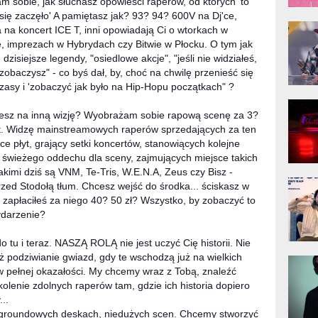
 sobie, jak słuchasz opowieści raperów, od których 'to
się zaczęło' A pamiętasz jak? 93? 94? 600V na Dj'ce,
donG
a na koncert ICE T, inni opowiadają Ci o wtorkach w
Klas
Albu
 imprezach w Hybrydach czy Bitwie w Płocku. O tym jak
ę dzisiejsze legendy, "osiedlowe akcje", "jeśli nie widziałeś,
 zobaczysz" - co byś dał, by, choć na chwilę przenieść się
zasy i 'zobaczyć jak było na Hip-Hopu początkach" ?
Kobik
Rapo
esz na inną wizję? Wyobrażam sobie rapową scenę za 3?
[Offi
t. Widzę mainstreamowych raperów sprzedających za ten
ące płyt, grający setki koncertów, stanowiących kolejne
 świeżego oddechu dla sceny, zajmujących miejsce takich
akimi dziś są VNM, Te-Tris, W.E.N.A, Zeus czy Bisz -
Jime
rzed Stodołą tłum. Chcesz wejść do środka... ściskasz w
Pols
t, zapłaciłeś za niego 40? 50 zł? Wszystko, by zobaczyć to
ydarzenie?
 tu i teraz. NASZĄ ROLĄ nie jest uczyć Cię historii. Nie
też podziwianie gwiazd, gdy te wschodzą już na wielkich
Gład
 pełnej okazałości. My chcemy wraz z Tobą, znaleźć
olenie zdolnych raperów tam, gdzie ich historia dopiero
...
groundowych deskach, niedużych scen. Chcemy stworzyć