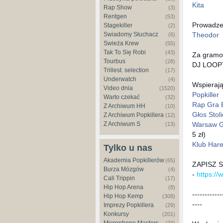
Kita
Rap Show
(3)
Rentgen
(53)
Prowadze
Stagekiller
(2)
Theodor
Świadomy Słuchacz
(6)
Świeża Krew
(55)
Tak To Się Robi
(43)
Za gramo
Tourbus
(28)
DJ LOO
Trillest. selection
(17)
Underwatch
(4)
Wspierają
Video dnia
(1520)
Popkiller
Warto czekać
(32)
Rap Gra
Z Archiwum HH
(10)
Głos Stoli
Z Archiwum Popkillera
(12)
Warsaw 
Z Archiwum S
(13)
5 zł)
Klub Har
Tylko u nas
Akademia Popkillerów
(65)
ZAPISZ 
Burza Mózgów
(4)
-
https:/
Cali Trippin
(17)
Hip Hop Arena
(8)
------------
Hip Hop Kemp
(308)
----
Imprezy Popkillera
(29)
Konkursy
(201)