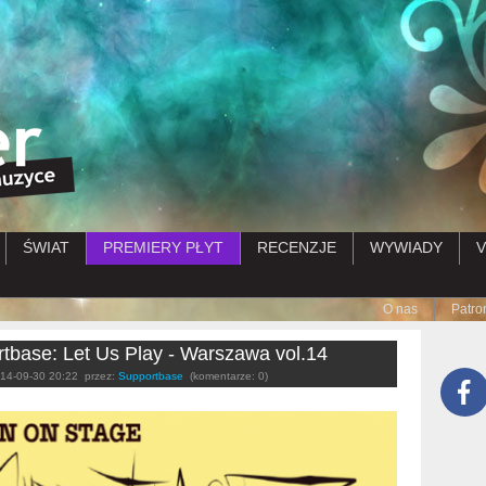
Przejdź do treści
ŚWIAT
PREMIERY PŁYT
RECENZJE
WYWIADY
V
Submenu
O nas
Patro
tbase: Let Us Play - Warszawa vol.14
14-09-30 20:22
przez:
Supportbase
(komentarze: 0)