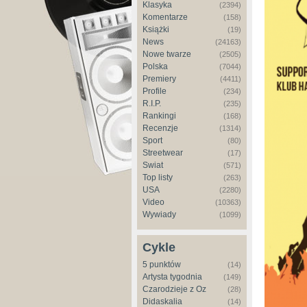
Klasyka
(2394)
Komentarze
(158)
Książki
(19)
News
(24163)
Nowe twarze
(2505)
Polska
(7044)
Premiery
(4411)
Profile
(234)
R.I.P.
(235)
Rankingi
(168)
Recenzje
(1314)
Sport
(80)
Streetwear
(17)
Świat
(571)
Top listy
(263)
USA
(2280)
Video
(10363)
Wywiady
(1099)
Cykle
5 punktów
(14)
Artysta tygodnia
(149)
Czarodzieje z Oz
(28)
Didaskalia
(14)