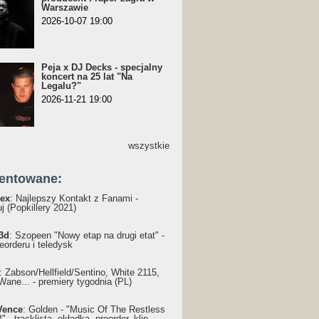
Warszawie
2026-10-07 19:00
Peja x DJ Decks - specjalny
koncert na 25 lat "Na
Legalu?"
2026-11-21 19:00
wszystkie
entowane:
ex
: Najlepszy Kontakt z Fanami -
j (Popkillery 2021)
3d
: Szopeen "Nowy etap na drugi etat" -
reorderu i teledysk
: Żabson/Hellfield/Sentino, White 2115,
Wane... - premiery tygodnia (PL)
Vence
: Golden - "Music Of The Restless
 - tracklista, okładka, preorder, klip