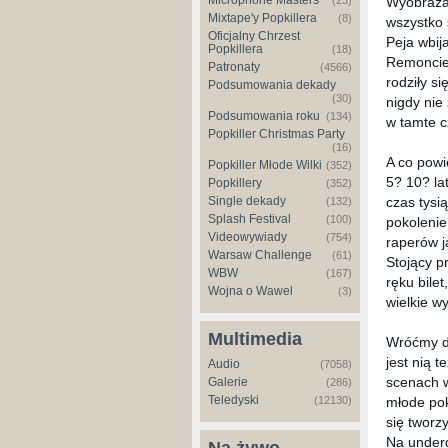
Microphone Masters
Wyobrażam
(23)
Mixtape'y Popkillera
(8)
wszystko 
Oficjalny Chrzest
Peja wbij
Popkillera
(18)
Remoncie,
Patronaty
(4566)
rodziły si
Podsumowania dekady
(30)
nigdy nie
Podsumowania roku
(134)
w tamte c
Popkiller Christmas Party
(16)
A co powi
Popkiller Młode Wilki
(352)
5? 10? la
Popkillery
(352)
czas tysi
Single dekady
(132)
Splash Festival
(100)
pokolenie
Videowywiady
(754)
raperów j
Warsaw Challenge
(61)
Stojący p
WBW
(167)
ręku bile
Wojna o Wawel
(3)
wielkie w
Multimedia
Wróćmy do
jest nią 
Audio
(7058)
scenach w
Galerie
(286)
Teledyski
młode pok
(12130)
się tworzy
Na under