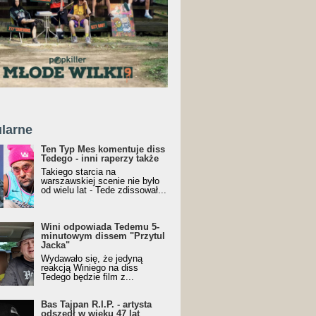
larne
Ten Typ Mes komentuje diss
Tedego - inni raperzy także
Takiego starcia na
warszawskiej scenie nie było
od wielu lat - Tede zdissował...
Wini odpowiada Tedemu 5-
minutowym dissem "Przytul
Jacka"
Wydawało się, że jedyną
reakcją Winiego na diss
Tedego będzie film z...
Bas Tajpan R.I.P. - artysta
odszedł w wieku 47 lat