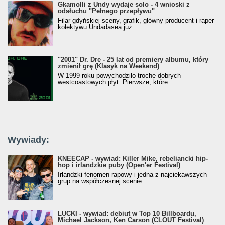
Gkamolli z Undy wydaje solo - 4 wnioski z
odsłuchu "Pełnego przepływu"
Filar gdyńskiej sceny, grafik, główny producent i raper
kolektywu Undadasea już...
"2001" Dr. Dre - 25 lat od premiery albumu, który
zmienił grę (Klasyk na Weekend)
W 1999 roku powychodziło trochę dobrych
westcoastowych płyt. Pierwsze, które...
Wywiady:
KNEECAP - wywiad: Killer Mike, rebeliancki hip-
hop i irlandzkie puby (Open'er Festival)
Irlandzki fenomen rapowy i jedna z najciekawszych
grup na współczesnej scenie....
LUCKI - wywiad: debiut w Top 10 Billboardu,
Michael Jackson, Ken Carson (CLOUT Festival)