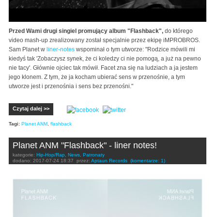
Przed Wami drugi singiel promujący album "Flashback",
do którego
video mash-up zrealizowany został specjalnie przez ekipę iMPROBROS.
Sam Planet w
liner-notes
wspominał o tym utworze: "Rodzice mówili mi
kiedyś tak 'Zobaczysz synek, że ci koledzy ci nie pomogą, a już na pewno
nie tacy'. Głównie ojciec tak mówił. Facet zna się na ludziach a ja jestem
jego klonem. Z tym, że ja kocham ubierać sens w przenośnie, a tym
utworze jest i przenośnia i sens bez przenośni."
Czytaj dalej >>
Tagi:
Planet ANM
,
flashback
Planet ANM "Flashback" - liner notes!
kategorie:
Hip-Hop/Rap
,
News
,
Patronaty
dodano:
2017-07-24 18:37
przez:
Aptaun Records
(komentarze: 1)