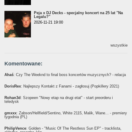
Peja x DJ Decks - specjalny koncert na 25 lat "Na
Legalu?"
2026-11-21 19:00
wszystkie
Komentowane:
Ahaś
: Czy The Weeknd to final boss koncertów muzycznych? - relacja
DorisRex
: Najlepszy Kontakt z Fanami - zagłosuj (Popkillery 2021)
Rohan3d
: Szopeen "Nowy etap na drugi etat" - start preorderu i
teledysk
gmxxx
: Żabson/Hellfield/Sentino, White 2115, Malik, Wane... - premiery
tygodnia (PL)
PhilipVence
: Golden - "Music Of The Restless Sun EP" - tracklista,