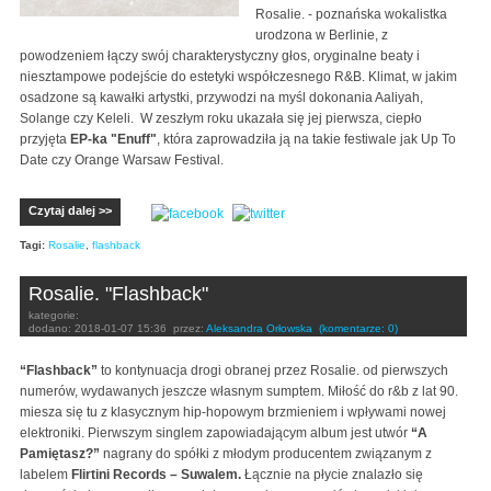
Rosalie. - poznańska wokalistka
urodzona w Berlinie, z
powodzeniem łączy swój charakterystyczny głos, oryginalne beaty i
niesztampowe podejście do estetyki współczesnego R&B. Klimat, w jakim
osadzone są kawałki artystki, przywodzi na myśl dokonania Aaliyah,
Solange czy Keleli. W zeszłym roku ukazała się jej pierwsza, ciepło
przyjęta
EP-ka "Enuff"
, która zaprowadziła ją na takie festiwale jak Up To
Date czy Orange Warsaw Festival.
Czytaj dalej >>
Tagi:
Rosalie
,
flashback
Rosalie. "Flashback"
kategorie:
dodano:
2018-01-07 15:36
przez:
Aleksandra Orłowska
(komentarze: 0)
“Flashback”
to kontynuacja drogi obranej przez Rosalie. od pierwszych
numerów, wydawanych jeszcze własnym sumptem. Miłość do r&b z lat 90.
miesza się tu z klasycznym hip-hopowym brzmieniem i wpływami nowej
elektroniki. Pierwszym singlem zapowiadającym album jest utwór
“A
Pamiętasz?”
nagrany do spółki z młodym producentem związanym z
labelem
Flirtini Records – Suwalem.
Łącznie na płycie znalazło się