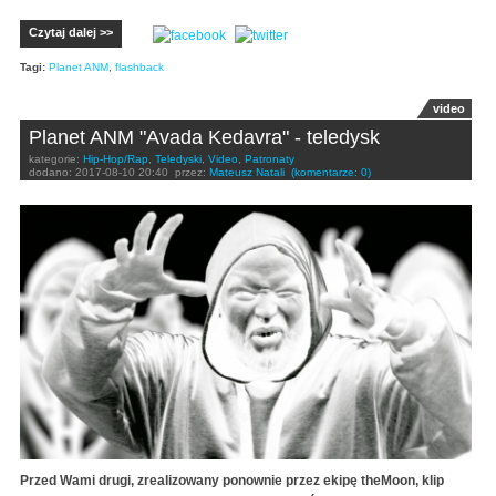
Czytaj dalej >>
Tagi:
Planet ANM
,
flashback
video
Planet ANM "Avada Kedavra" - teledysk
kategorie:
Hip-Hop/Rap
,
Teledyski
,
Video
,
Patronaty
dodano:
2017-08-10 20:40
przez:
Mateusz Natali
(komentarze: 0)
Przed Wami drugi, zrealizowany ponownie przez ekipę theMoon, klip