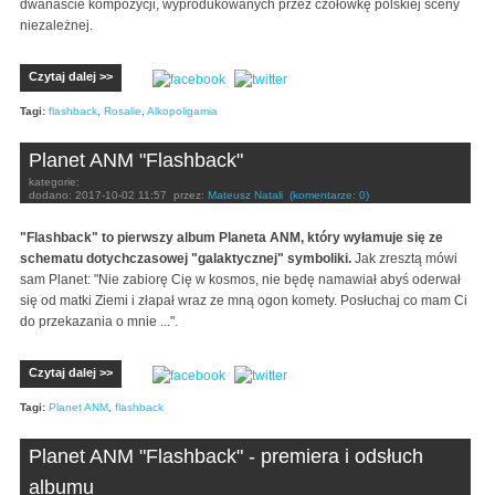
dwanaście kompozycji, wyprodukowanych przez czołówkę polskiej sceny
niezależnej.
Czytaj dalej >>
Tagi:
flashback
,
Rosalie
,
Alkopoligamia
Planet ANM "Flashback"
kategorie:
dodano:
2017-10-02 11:57
przez:
Mateusz Natali
(komentarze: 0)
"Flashback" to pierwszy album Planeta ANM, który wyłamuje się ze
schematu dotychczasowej "galaktycznej" symboliki.
Jak zresztą mówi
sam Planet: "Nie zabiorę Cię w kosmos, nie będę namawiał abyś oderwał
się od matki Ziemi i złapał wraz ze mną ogon komety. Posłuchaj co mam Ci
do przekazania o mnie ...".
Czytaj dalej >>
Tagi:
Planet ANM
,
flashback
Planet ANM "Flashback" - premiera i odsłuch
albumu