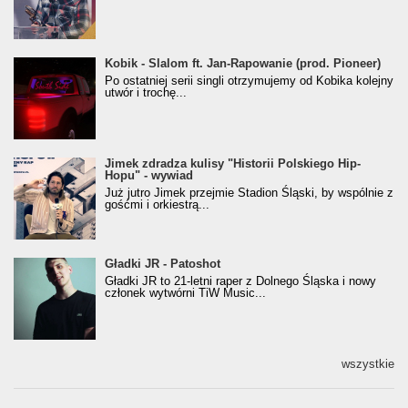
Kobik - Slalom ft. Jan-Rapowanie (prod. Pioneer)
Kobik - Slalom ft. Jan-Rapowanie (prod. Pioneer)
[Official Music Visualiser]
Po ostatniej serii singli otrzymujemy od Kobika kolejny
utwór i trochę...
Jimek zdradza kulisy "Historii Polskiego Hip-
Jimek zdradza kulisy "Historii Polskiego Hip-
Hopu" - wywiad
Hopu" - wywiad
Już jutro Jimek przejmie Stadion Śląski, by wspólnie z
gośćmi i orkiestrą...
Gładki JR - Patoshot
Gładki JR - Patoshot
Gładki JR to 21-letni raper z Dolnego Śląska i nowy
członek wytwórni TiW Music...
wszystkie