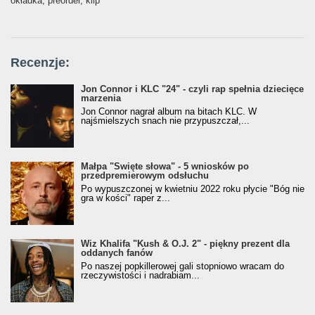
okładka, preorder, klip
Recenzje:
Jon Connor i KLC "24" - czyli rap spełnia dziecięce
marzenia
Jon Connor nagrał album na bitach KLC. W
najśmielszych snach nie przypuszczał,...
Małpa "Święte słowa" - 5 wniosków po
przedpremierowym odsłuchu
Po wypuszczonej w kwietniu 2022 roku płycie "Bóg nie
gra w kości" raper z...
Wiz Khalifa "Kush & O.J. 2" - piękny prezent dla
oddanych fanów
Po naszej popkillerowej gali stopniowo wracam do
rzeczywistości i nadrabiam...