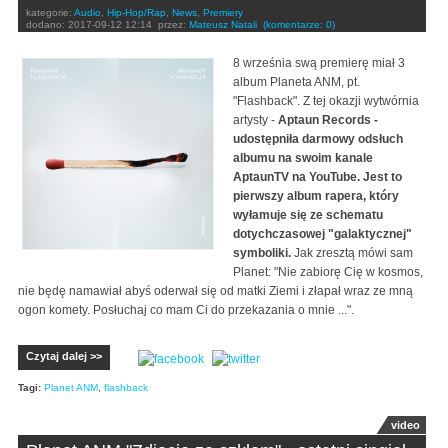
kategorie:
Audio
,
Hip-Hop/Rap
,
News
,
Premiery
dodano:
2017-09-12 12:14
przez:
Mateusz Natali
(komentarze: 0)
8 września swą premierę miał 3
album Planeta ANM, pt.
"Flashback". Z tej okazji wytwórnia
artysty -
Aptaun Records -
udostępniła darmowy odsłuch
albumu na swoim kanale
AptaunTV na YouTube. Jest to
pierwszy album rapera, który
wyłamuje się ze schematu
dotychczasowej "galaktycznej"
symboliki.
Jak zresztą mówi sam
Planet: "Nie zabiorę Cię w kosmos,
nie będę namawiał abyś oderwał się od matki Ziemi i złapał wraz ze mną
ogon komety. Posłuchaj co mam Ci do przekazania o mnie ...".
Czytaj dalej >>
Tagi:
Planet ANM
,
flashback
video