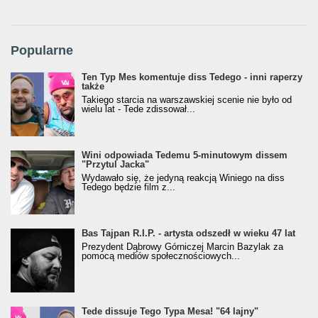
Popularne
Ten Typ Mes komentuje diss Tedego - inni raperzy
także
Takiego starcia na warszawskiej scenie nie było od
wielu lat - Tede zdissował...
Wini odpowiada Tedemu 5-minutowym dissem
"Przytul Jacka"
Wydawało się, że jedyną reakcją Winiego na diss
Tedego będzie film z...
Bas Tajpan R.I.P. - artysta odszedł w wieku 47 lat
Prezydent Dąbrowy Górniczej Marcin Bazylak za
pomocą mediów społecznościowych...
Tede dissuje Tego Typa Mesa! "64 lajny"