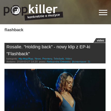
flashback
video
Rosalie. "Holding back" - nowy klip z EP-ki
"Flashback"
kategorie:
Hip-Hop/Rap
,
News
,
Premiery
,
Teledyski
,
Video
dodano:
2018-03-27 14:20
przez:
Aleksandra Orłowska
(komentarze: 2)