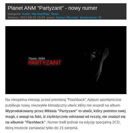
Planet ANM "Partyzant" - nowy numer
kategorie:
Audio
,
Hip-Hop/Rap
,
News
dodano:
2017-08-15 10:03
przez:
Aptaun Records
(komentarze: 0)
Na niespełna miesiąc przed premierą "Flashback", Aptaun spontaniczne
publikuje nowy, niezwykle klimatyczny utwór, który nie wszedł na album.
Wyprodukowany przez Mihtala "Partyzant" to utwór, który pomimo swej
magii, z uwagi na fakt, iż stylistycznie odstawał od reszty, nie znalazł się
na albumie "Flashback".
Numer trafił jednak na edycję specjalną 2CD,
którą możecie zamawiać tylko do 15 sierpnia.