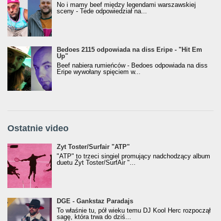
No i mamy beef między legendami warszawskiej
sceny - Tede odpowiedział na...
Bedoes 2115 odpowiada na diss Eripe - "Hit Em
Up"
Beef nabiera rumieńców - Bedoes odpowiada na diss
Eripe wywołany spięciem w...
Ostatnie video
Żyt Toster/SurfAir - ATP VIDEO
Żyt Toster/Surfair "ATP"
"ATP" to trzeci singiel promujący nadchodzący album
duetu Żyt Toster/SurfAir "...
donGURALesko z nagrodą za
DGE - Gankstaz Paradajs
Klasyczny/Trueschoolowy Album Roku
To właśnie tu, pół wieku temu DJ Kool Herc rozpoczął
(Popkillery 2023)
sagę, która trwa do dziś...