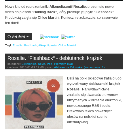
Nowy klip od reprezentantki
Alkopoligamii
!
Rosalie.
prezentuje nowe
video do pioseki
"Holding Back"
, który promuje jej płytę
"Flashback"
.
Produkcją zajęła się
Chloe Martini
. Koniecznie zobaczcie, co zaserwuje
ten duet!
Czytaj dalej >>
Tagi:
Rosalie
,
flashback
,
Alkopoligamia
,
Chloe Martini
Rosalie. "Flashback" - debiutancki krążek
kategorie:
Elektronika
,
News
,
Pop
,
Premiery
,
R&B
dodano:
2018-01-19 17:40
przez:
Aleksandra Orłowska
(komentarze: 1)
Dziś na półki sklepowe trafia długo
wyczekiwany,
debiutancki krążek
Rosalie.
Na wydawnictwie
znalazło się dwanaście utworów
utrzymanych w klimacie elektroniki,
nowoczesnego R&B i soulu.
Brakowało takich odważnych
głosów na polskiej scenie
alternatywnej.