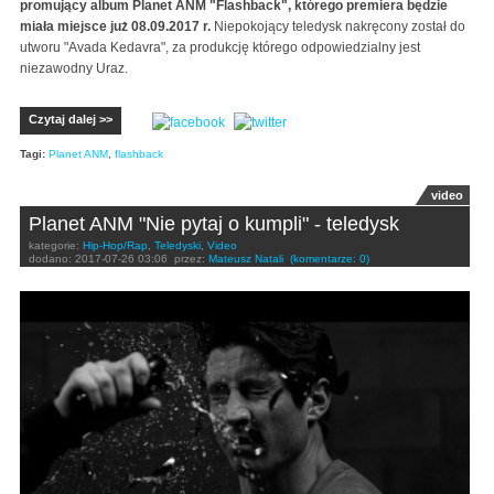
promujący album Planet ANM "Flashback", którego premiera będzie
miała miejsce już 08.09.2017 r.
Niepokojący teledysk nakręcony został do
utworu "Avada Kedavra", za produkcję którego odpowiedzialny jest
niezawodny Uraz.
Czytaj dalej >>
Tagi:
Planet ANM
,
flashback
video
Planet ANM "Nie pytaj o kumpli" - teledysk
kategorie:
Hip-Hop/Rap
,
Teledyski
,
Video
dodano:
2017-07-26 03:06
przez:
Mateusz Natali
(komentarze: 0)