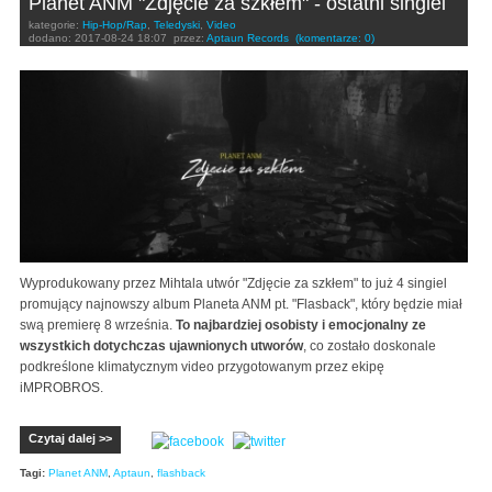
Planet ANM "Zdjęcie za szkłem" - ostatni singiel
kategorie:
Hip-Hop/Rap
,
Teledyski
,
Video
dodano:
2017-08-24 18:07
przez:
Aptaun Records
(komentarze: 0)
Wyprodukowany przez Mihtala utwór "Zdjęcie za szkłem" to już 4 singiel
promujący najnowszy album Planeta ANM pt. "Flasback", który będzie miał
swą premierę 8 września.
To najbardziej osobisty i emocjonalny ze
wszystkich dotychczas ujawnionych utworów
, co zostało doskonale
podkreślone klimatycznym video przygotowanym przez ekipę
iMPROBROS.
Czytaj dalej >>
Tagi:
Planet ANM
,
Aptaun
,
flashback