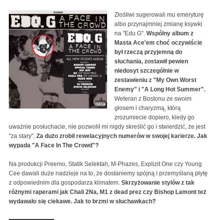
Złośliwi sugerowali mu emeryturę
albo przynajmniej zmianę ksywki
na "Edu G".
Wspólny album z
Masta Ace'em choć oczywiście
był rzeczą przyjemną do
słuchania, zostawił pewien
niedosyt szczególnie w
zestawieniu z "My Own Worst
Enemy" i "A Long Hot Summer".
Weteran z Bostonu ze swoim
głosem i charyzmą, którą
zrozumiecie dopiero, kiedy go
uważnie posłuchacie, nie pozwolił mi nigdy skreślić go i stwierdzić, że jest
"za stary".
Za dużo zrobił rewelacyjnych numerów w swojej karierze. Jak
wypada "A Face In The Crowd"?
Na produkcji Preemo, Statik Selektah, M-Phazes, Explizit One czy Young
Cee dawali duże nadzieje na to, że dostaniemy spójną i przemyślaną płytę
z odpowiednim dla gospodarza klimatem.
Skrzyżowanie stylów z tak
różnymi raperami jak Chali 2Na, M1 z dead prez czy Bishop Lamont też
wydawało się ciekawe. Jak to brzmi w słuchawkach?