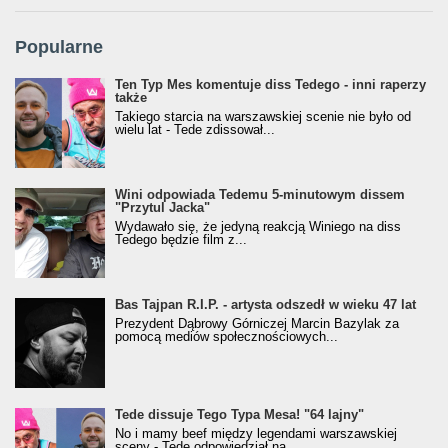
Popularne
Ten Typ Mes komentuje diss Tedego - inni raperzy
także
Takiego starcia na warszawskiej scenie nie było od
wielu lat - Tede zdissował...
Wini odpowiada Tedemu 5-minutowym dissem
"Przytul Jacka"
Wydawało się, że jedyną reakcją Winiego na diss
Tedego będzie film z...
Bas Tajpan R.I.P. - artysta odszedł w wieku 47 lat
Prezydent Dąbrowy Górniczej Marcin Bazylak za
pomocą mediów społecznościowych...
Tede dissuje Tego Typa Mesa! "64 lajny"
No i mamy beef między legendami warszawskiej
sceny - Tede odpowiedział na...