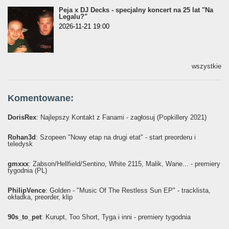
Peja x DJ Decks - specjalny koncert na 25 lat "Na
Legalu?"
2026-11-21 19:00
wszystkie
Komentowane:
DorisRex
: Najlepszy Kontakt z Fanami - zagłosuj (Popkillery 2021)
Rohan3d
: Szopeen "Nowy etap na drugi etat" - start preorderu i
teledysk
gmxxx
: Żabson/Hellfield/Sentino, White 2115, Malik, Wane... - premiery
tygodnia (PL)
PhilipVence
: Golden - "Music Of The Restless Sun EP" - tracklista,
okładka, preorder, klip
90s_to_pet
: Kurupt, Too Short, Tyga i inni - premiery tygodnia