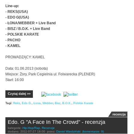
Line-up:
- REKS(USA)
- EDO G(USA)
- ŁONA/WEBBER + Live Band
- BISZ / B.O.K. + Live Band
- POLSKIE KARATE
- PACHO
- KAMEL
PROWADZĄCY: KAMEL
Data: 01.06.2013 (sobota)
Miejsce: Żory, Park Cegielnia ul. Folwarecka (PLENER)
Start: 16:00
Czytaj dalej >>
Tagi:
Reks
,
Edo G.
,
Łona
,
Webber
,
Bisz
,
B.O.K.
,
Polskie Karate
recenzja
Edo. G "A Face In The Crowd" - recenzja
kategorie:
Hip-Hop/Rap
,
Recenzje
dodano:
2011-07-27 18:00
przez:
Daniel Wardziński
(komentarze: 9)