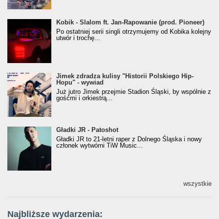
Kobik - Slalom ft. Jan-Rapowanie (prod. Pioneer)
Kobik - Slalom ft. Jan-Rapowanie (prod. Pioneer)
[Official Music Visualiser]
Po ostatniej serii singli otrzymujemy od Kobika kolejny
utwór i trochę...
Jimek zdradza kulisy "Historii Polskiego Hip-
Jimek zdradza kulisy "Historii Polskiego Hip-
Hopu" - wywiad
Hopu" - wywiad
Już jutro Jimek przejmie Stadion Śląski, by wspólnie z
gośćmi i orkiestrą...
Gładki JR - Patoshot
Gładki JR - Patoshot
Gładki JR to 21-letni raper z Dolnego Śląska i nowy
członek wytwórni TiW Music...
wszystkie
Najbliższe wydarzenia: