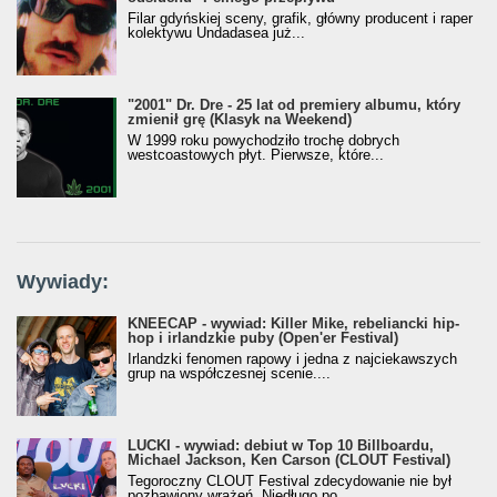
Filar gdyńskiej sceny, grafik, główny producent i raper
kolektywu Undadasea już...
"2001" Dr. Dre - 25 lat od premiery albumu, który
zmienił grę (Klasyk na Weekend)
W 1999 roku powychodziło trochę dobrych
westcoastowych płyt. Pierwsze, które...
Wywiady:
KNEECAP - wywiad: Killer Mike, rebeliancki hip-
hop i irlandzkie puby (Open'er Festival)
Irlandzki fenomen rapowy i jedna z najciekawszych
grup na współczesnej scenie....
LUCKI - wywiad: debiut w Top 10 Billboardu,
Michael Jackson, Ken Carson (CLOUT Festival)
Tegoroczny CLOUT Festival zdecydowanie nie był
pozbawiony wrażeń. Niedługo po...