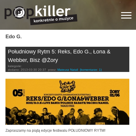
Edo G.
Południowy Rytm 5: Reks, Edo G., Łona &
Webber, Bisz @Żory
kategorie:
dodano:
2013-03-30 20:37
przez:
Mateusz Natali
(komentarze: 1)
Zapraszamy na piątą edycje festiwalu POŁUDNIOWY RYTM!