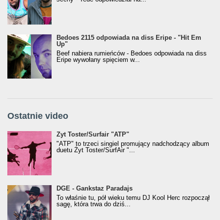
Bedoes 2115 odpowiada na diss Eripe - "Hit Em
Up"
Beef nabiera rumieńców - Bedoes odpowiada na diss
Eripe wywołany spięciem w...
Ostatnie video
Żyt Toster/SurfAir - ATP VIDEO
Żyt Toster/Surfair "ATP"
"ATP" to trzeci singiel promujący nadchodzący album
duetu Żyt Toster/SurfAir "...
donGURALesko z nagrodą za
DGE - Gankstaz Paradajs
Klasyczny/Trueschoolowy Album Roku
To właśnie tu, pół wieku temu DJ Kool Herc rozpoczął
(Popkillery 2023)
sagę, która trwa do dziś...