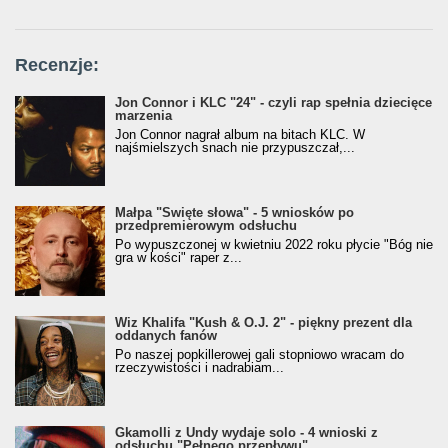
Recenzje:
Jon Connor i KLC "24" - czyli rap spełnia dziecięce
marzenia
Jon Connor nagrał album na bitach KLC. W
najśmielszych snach nie przypuszczał,...
Małpa "Święte słowa" - 5 wniosków po
przedpremierowym odsłuchu
Po wypuszczonej w kwietniu 2022 roku płycie "Bóg nie
gra w kości" raper z...
Wiz Khalifa "Kush & O.J. 2" - piękny prezent dla
oddanych fanów
Po naszej popkillerowej gali stopniowo wracam do
rzeczywistości i nadrabiam...
Gkamolli z Undy wydaje solo - 4 wnioski z
odsłuchu "Pełnego przepływu"